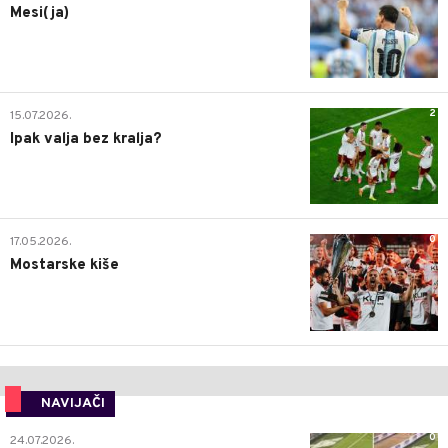
Mesi(ja)
2
15.07.2026.
Ipak valja bez kralja?
0
17.05.2026.
Mostarske kiše
NAVIJAČI
0
24.07.2026.