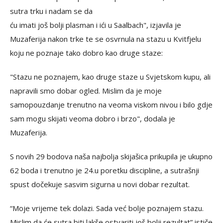
sutra trku i nadam se da
ću imati još bolji plasman i ići u Saalbach", izjavila je
Muzaferija nakon trke te se osvrnula na stazu u Kvitfjelu
koju ne poznaje tako dobro kao druge staze:
"Stazu ne poznajem, kao druge staze u Svjetskom kupu, ali
napravili smo dobar ogled. Mislim da je moje
samopouzdanje trenutno na veoma viskom nivou i bilo gdje
sam mogu skijati veoma dobro i brzo", dodala je
Muzaferija.
S novih 29 bodova naša najbolja skijašica prikupila je ukupno
62 boda i trenutno je 24.u poretku discipline, a sutrašnji
spust dočekuje sasvim sigurna u novi dobar rezultat.
“Moje vrijeme tek dolazi. Sada već bolje poznajem stazu.
Mislim da će sutra biti lakše ostvariti još bolji rezultat” ističe