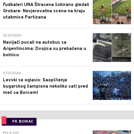
Fudbaleri UNA Štrasena šokirano gledali
Grobare: Nevjerovatna scena na kraju
utakmice Partizana
0
22.07.2026.
Navijači pucali na autobus sa
Argentincima: Dvojica su prebačena u
bolnicu
1
07.07.2026.
Levski se oglasio: Saopštenje
bugarskog šampiona nekoliko sati pred
meč sa Borcem!
FK BORAC
0
Pre 6 min