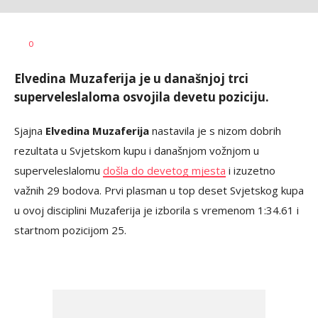
Haris
AUTOR
0
Krhalić
Elvedina Muzaferija je u današnjoj trci
superveleslaloma osvojila devetu poziciju.
Sjajna
Elvedina Muzaferija
nastavila je s nizom dobrih
rezultata u Svjetskom kupu i današnjom vožnjom u
superveleslalomu
došla do devetog mjesta
i izuzetno
važnih 29 bodova. Prvi plasman u top deset Svjetskog kupa
u ovoj disciplini Muzaferija je izborila s vremenom 1:34.61 i
startnom pozicijom 25.