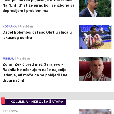
Liverpul doveo pojačanje iz Barselone:
Na "Enfild" stiže igrač koji se izborio sa
depresijom i problemima
0
KOŠARKA
Pre 56 min
|
Džoel Bolomboj ostaje: Obrt u slučaju
iskusnog centra
0
FUDBAL
Pre 58 min
|
Zoran Zekić pred meč Sarajevo -
Radnik: Ne očekujem naše najbolje
izdanje, ali može da se pobijedi i na
drugi način!
KOLUMNA - NEBOJŠA ŠATARA
0
23.07.2026.