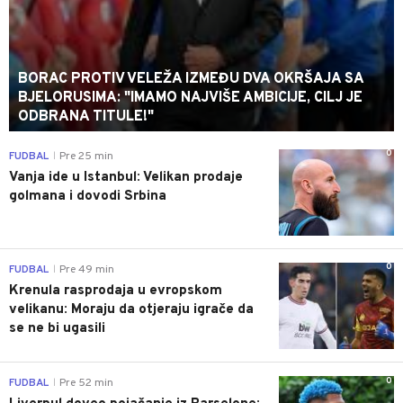
BORAC PROTIV VELEŽA IZMEĐU DVA OKRŠAJA SA
BJELORUSIMA: "IMAMO NAJVIŠE AMBICIJE, CILJ JE
ODBRANA TITULE!"
0
FUDBAL
Pre 25 min
|
Vanja ide u Istanbul: Velikan prodaje
golmana i dovodi Srbina
0
FUDBAL
Pre 49 min
|
Krenula rasprodaja u evropskom
velikanu: Moraju da otjeraju igrače da
se ne bi ugasili
0
FUDBAL
Pre 52 min
|