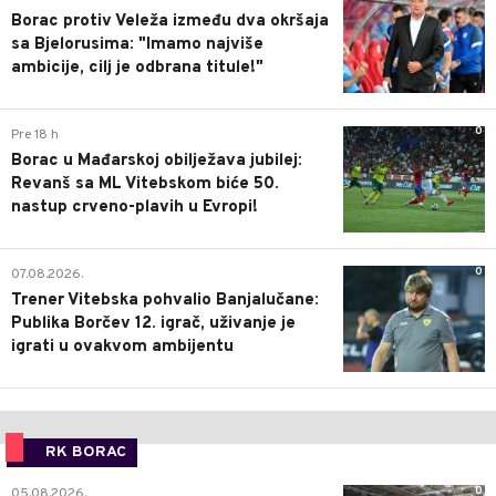
Borac protiv Veleža između dva okršaja
sa Bjelorusima: "Imamo najviše
ambicije, cilj je odbrana titule!"
0
Pre 18 h
Borac u Mađarskoj obilježava jubilej:
Revanš sa ML Vitebskom biće 50.
nastup crveno-plavih u Evropi!
0
07.08.2026.
Trener Vitebska pohvalio Banjalučane:
Publika Borčev 12. igrač, uživanje je
igrati u ovakvom ambijentu
RK BORAC
0
05.08.2026.