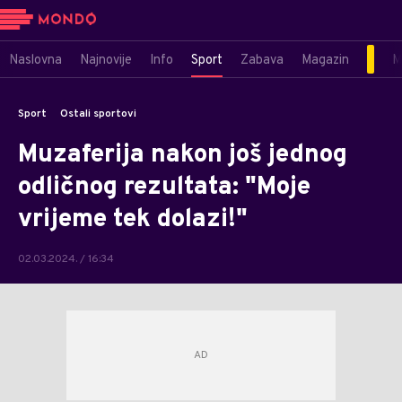
Naslovna
Najnovije
Info
Sport
Zabava
Magazin
M
Sport
Ostali sportovi
Muzaferija nakon još jednog
odličnog rezultata: "Moje
vrijeme tek dolazi!"
02.03.2024. / 16:34