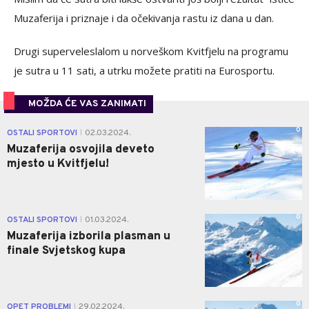
Muzaferija i priznaje i da očekivanja rastu iz dana u dan.
Drugi superveleslalom u norveškom Kvitfjelu na programu
je sutra u 11 sati, a utrku možete pratiti na Eurosportu.
MOŽDA ĆE VAS ZANIMATI
0
OSTALI SPORTOVI
02.03.2024.
|
Muzaferija osvojila deveto
mjesto u Kvitfjelu!
0
OSTALI SPORTOVI
01.03.2024.
|
Muzaferija izborila plasman u
finale Svjetskog kupa
0
OPET PROBLEMI
29.02.2024.
|