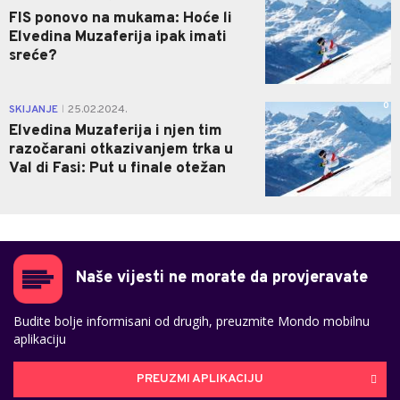
FIS ponovo na mukama: Hoće li
Elvedina Muzaferija ipak imati
sreće?
0
SKIJANJE
25.02.2024.
|
Elvedina Muzaferija i njen tim
razočarani otkazivanjem trka u
Val di Fasi: Put u finale otežan
Naše vijesti ne morate da provjeravate
Budite bolje informisani od drugih, preuzmite Mondo mobilnu
aplikaciju
PREUZMI APLIKACIJU