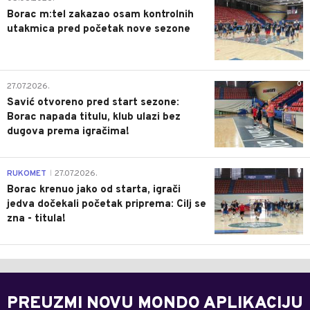
Borac m:tel zakazao osam kontrolnih
utakmica pred početak nove sezone
0
27.07.2026.
Savić otvoreno pred start sezone:
Borac napada titulu, klub ulazi bez
dugova prema igračima!
0
RUKOMET
27.07.2026.
|
Borac krenuo jako od starta, igrači
jedva dočekali početak priprema: Cilj se
zna - titula!
PREUZMI NOVU MONDO APLIKACIJU