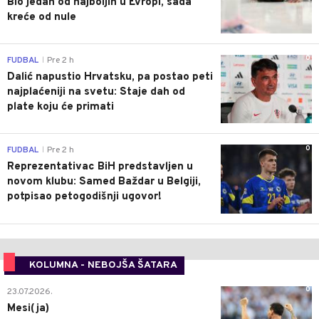
Bio jedan od najboljih u Evropi, sada
kreće od nule
0
FUDBAL
Pre 2 h
|
Dalić napustio Hrvatsku, pa postao peti
najplaćeniji na svetu: Staje dah od
plate koju će primati
0
FUDBAL
Pre 2 h
|
Reprezentativac BiH predstavljen u
novom klubu: Samed Baždar u Belgiji,
potpisao petogodišnji ugovor!
KOLUMNA - NEBOJŠA ŠATARA
0
23.07.2026.
Mesi(ja)