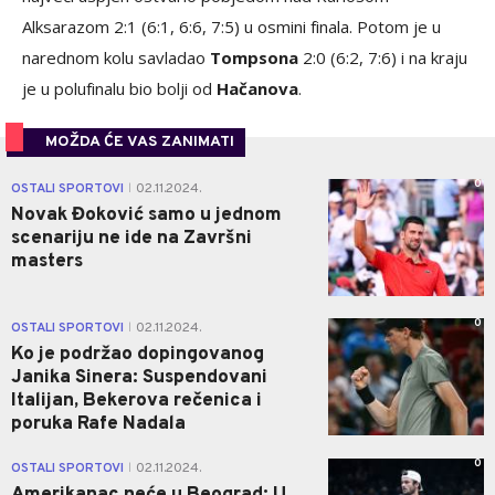
Alksarazom 2:1 (6:1, 6:6, 7:5) u osmini finala. Potom je u
narednom kolu savladao
Tompsona
2:0 (6:2, 7:6) i na kraju
je u polufinalu bio bolji od
Hačanova
.
MOŽDA ĆE VAS ZANIMATI
0
OSTALI SPORTOVI
02.11.2024.
|
Novak Đoković samo u jednom
scenariju ne ide na Završni
masters
0
OSTALI SPORTOVI
02.11.2024.
|
Ko je podržao dopingovanog
Janika Sinera: Suspendovani
Italijan, Bekerova rečenica i
poruka Rafe Nadala
0
OSTALI SPORTOVI
02.11.2024.
|