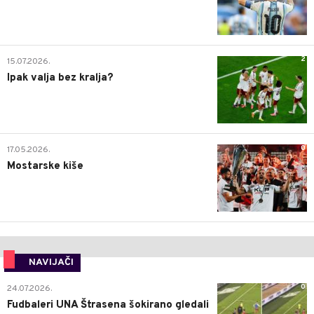
2
15.07.2026.
Ipak valja bez kralja?
0
17.05.2026.
Mostarske kiše
NAVIJAČI
0
24.07.2026.
Fudbaleri UNA Štrasena šokirano gledali