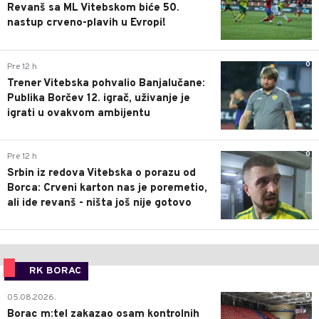
Revanš sa ML Vitebskom biće 50.
nastup crveno-plavih u Evropi!
0
Pre 12 h
Trener Vitebska pohvalio Banjalučane:
Publika Borčev 12. igrač, uživanje je
igrati u ovakvom ambijentu
0
Pre 12 h
Srbin iz redova Vitebska o porazu od
Borca: Crveni karton nas je poremetio,
ali ide revanš - ništa još nije gotovo
RK BORAC
0
05.08.2026.
Borac m:tel zakazao osam kontrolnih