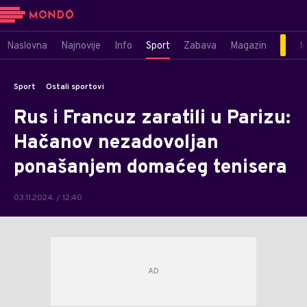
Naslovna
Najnovije
Info
Sport
Zabava
Magazin
M
Sport
Ostali sportovi
Rus i Francuz zaratili u Parizu:
Hačanov nezadovoljan
ponašanjem domaćeg tenisera
03.11.2024. / 12:40