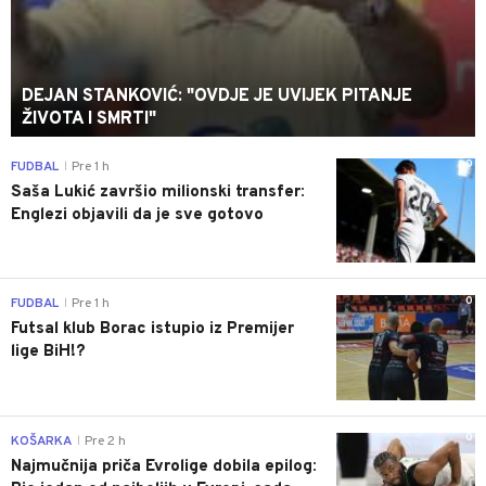
DEJAN STANKOVIĆ: "OVDJE JE UVIJEK PITANJE
ŽIVOTA I SMRTI"
0
FUDBAL
Pre 1 h
|
Saša Lukić završio milionski transfer:
Englezi objavili da je sve gotovo
0
FUDBAL
Pre 1 h
|
Futsal klub Borac istupio iz Premijer
lige BiH!?
0
KOŠARKA
Pre 2 h
|
Najmučnija priča Evrolige dobila epilog: