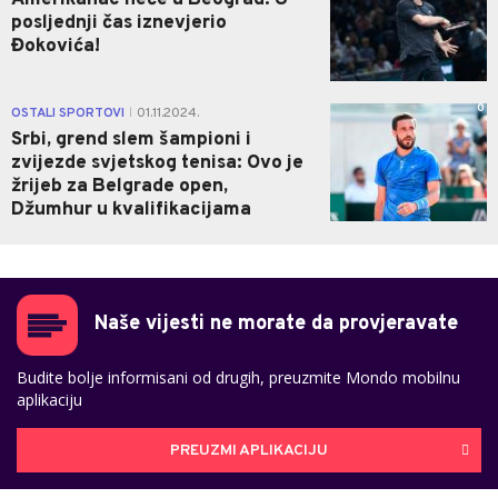
Amerikanac neće u Beograd: U
posljednji čas iznevjerio
Đokovića!
0
OSTALI SPORTOVI
01.11.2024.
|
Srbi, grend slem šampioni i
zvijezde svjetskog tenisa: Ovo je
žrijeb za Belgrade open,
Džumhur u kvalifikacijama
Naše vijesti ne morate da provjeravate
Budite bolje informisani od drugih, preuzmite Mondo mobilnu
aplikaciju
PREUZMI APLIKACIJU