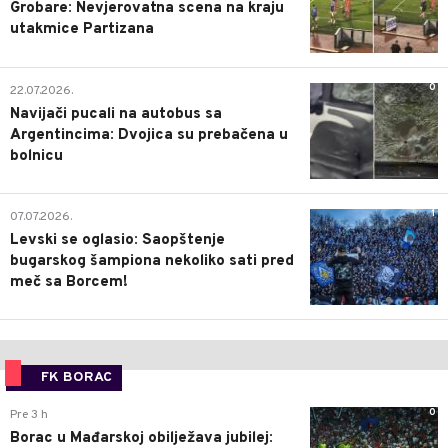
Grobare: Nevjerovatna scena na kraju
utakmice Partizana
0
22.07.2026.
Navijači pucali na autobus sa
Argentincima: Dvojica su prebačena u
bolnicu
1
07.07.2026.
Levski se oglasio: Saopštenje
bugarskog šampiona nekoliko sati pred
meč sa Borcem!
FK BORAC
0
Pre 3 h
Borac u Mađarskoj obilježava jubilej: