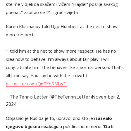
ste me vidjeli da skačem i vičem "Hajde!" poslije svakog
poena..." zapitao se 21. igrač svijeta.
Karen Khachanov told Ugo Humbert at the net to show
more respect:
“I told him at the net to show more respect. He has no
idea how to behave. I’m always about fair play. I will
congratulate him if he behaves like a normal person. That’s
all I can say. You can be with the crowd. I…
pic.twitter.com/QnTXdRMbVD
November 2,
— The Tennis Letter (@TheTennisLetter)
2024
Objasnio je Rus da je to, upravo, ono što je
izazvalo
njegovu bijesnu reakciju
u polufinalnom meču. "
Da li