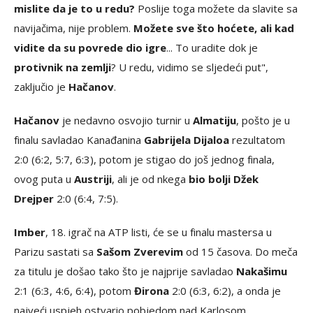
mislite da je to u redu?
Poslije toga možete da slavite sa
navijačima, nije problem.
Možete sve što hoćete, ali kad
vidite da su povrede dio igre
... To uradite dok je
protivnik na zemlji
? U redu, vidimo se sljedeći put",
zaključio je
Hačanov
.
Hačanov
je nedavno osvojio turnir u
Almatiju
, pošto je u
finalu savladao Kanađanina
Gabrijela Dijaloa
rezultatom
2:0 (6:2, 5:7, 6:3), potom je stigao do još jednog finala,
ovog puta u
Austriji
, ali je od nkega
bio bolji Džek
Drejper
2:0 (6:4, 7:5).
Imber
, 18. igrač na ATP listi, će se u finalu mastersa u
Parizu sastati sa
Sašom Zverevim
od 15 časova. Do meča
za titulu je došao tako što je najprije savladao
Nakašimu
2:1 (6:3, 4:6, 6:4), potom
Đirona
2:0 (6:3, 6:2), a onda je
najveći uspjeh ostvario pobjedom nad Karlosom