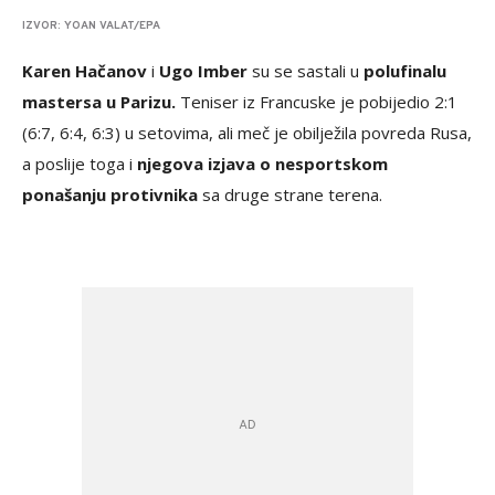
IZVOR: YOAN VALAT/EPA
Karen Hačanov
i
Ugo Imber
su se sastali u
polufinalu
mastersa u Parizu.
Teniser iz Francuske je pobijedio 2:1
(6:7, 6:4, 6:3) u setovima, ali meč je obilježila povreda Rusa,
a poslije toga i
njegova izjava o nesportskom
ponašanju protivnika
sa druge strane terena.