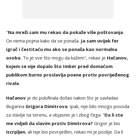
"
Na mreži sam mu rekao da pokaže više poštovanja
.
On nema pojma kako da se ponaša.
Ja sam uvijek fer
igrač i čestitaću mu ako se ponaša kao normalna
osoba.
To je sve što mogu da kažem", rekao je
Hačanov,
kojem se nije dopalo što Imber pred domaćom
publikom burno proslavlja poene protiv povrijeđenog
rivala
.
Hačanov
je do polufinala došao nakon što je savladao
Bugarina
Grigora Dimitrova
. Ipak, nije bilo mnogo povoda
za slavlje na terenu, a objasnio je i zbog čega. "
Da li ste
me vidjeli da slavim protiv Dimitrova?
Grigor je bio
iscrpljen
, ali nije bio povrijeđen, rekao mi je poslije. Da li