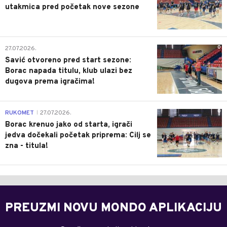
utakmica pred početak nove sezone
0
27.07.2026.
Savić otvoreno pred start sezone:
Borac napada titulu, klub ulazi bez
dugova prema igračima!
0
RUKOMET
27.07.2026.
|
Borac krenuo jako od starta, igrači
jedva dočekali početak priprema: Cilj se
zna - titula!
PREUZMI NOVU MONDO APLIKACIJU