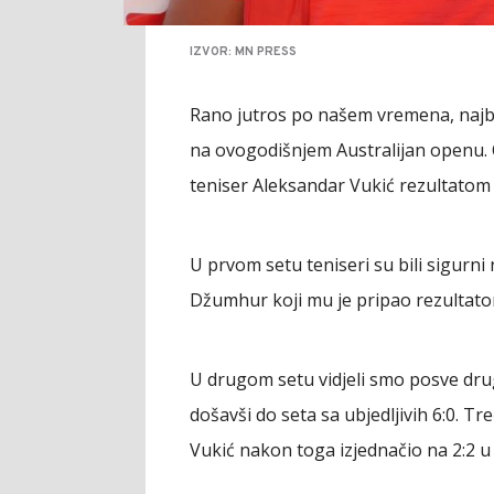
IZVOR: MN PRESS
Rano jutros po našem vremena, najbo
na ovogodišnjem Australijan openu. 
teniser Aleksandar Vukić rezultatom 6:7
U prvom setu teniseri su bili sigurni
Džumhur koji mu je pripao rezultato
U drugom setu vidjeli smo posve drug
došavši do seta sa ubjedljivih 6:0. T
Vukić nakon toga izjednačio na 2:2 u