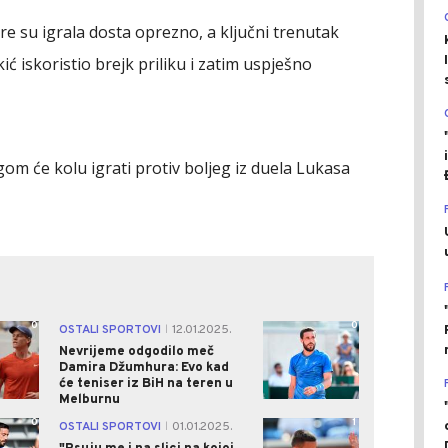
e su igrala dosta oprezno, a ključni trenutak
 iskoristio brejk priliku i zatim uspješno
ugom će kolu igrati protiv boljeg iz duela Lukasa
0
0
OSTALI SPORTOVI
12.01.2025.
|
Nevrijeme odgodilo meč
Damira Džumhura: Evo kad
će teniser iz BiH na teren u
Melburnu
0
1
OSTALI SPORTOVI
01.01.2025.
|