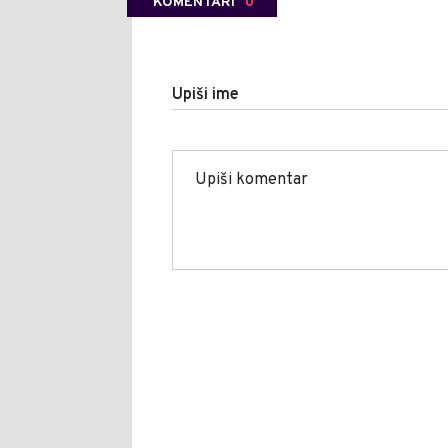
KOMENTARI
0
Upiši ime