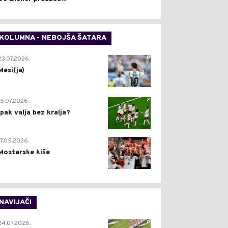
KOLUMNA - NEBOJŠA ŠATARA
0
23.07.2026.
Mesi(ja)
2
15.07.2026.
Ipak valja bez kralja?
0
17.05.2026.
Mostarske kiše
NAVIJAČI
0
24.07.2026.