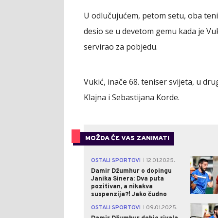
U odlučujućem, petom setu, oba tenir
desio se u devetom gemu kada je Vukić
servirao za pobjedu.
Vukić, inače 68. teniser svijeta, u dr
Klajna i Sebastijana Korde.
MOŽDA ĆE VAS ZANIMATI
OSTALI SPORTOVI
12.01.2025.
|
Damir Džumhur o dopingu
Janika Sinera: Dva puta
pozitivan, a nikakva
suspenzija?! Jako čudno
OSTALI SPORTOVI
09.01.2025.
|