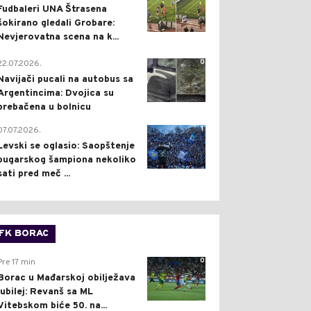
Fudbaleri UNA Štrasena
šokirano gledali Grobare:
Nevjerovatna scena na k...
0
22.07.2026.
Navijači pucali na autobus sa
Argentincima: Dvojica su
prebačena u bolnicu
1
07.07.2026.
Levski se oglasio: Saopštenje
bugarskog šampiona nekoliko
sati pred meč ...
FK BORAC
0
Pre 17 min
Borac u Mađarskoj obilježava
jubilej: Revanš sa ML
Vitebskom biće 50. na...