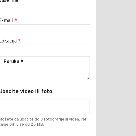
Vaše ime
*
E-mail
*
Lokacija
*
Ubacite video ili foto
Možete da ubacite do 3 fotografije ili videa. Ne
smije biti više od 25 MB.