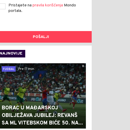
Pristajete na
pravila korišćenja
Mondo
portala.
POŠALJI
NAJNOVIJE
0
Pre 17 min
FUDBAL
BORAC U MAĐARSKOJ
OBILJEŽAVA JUBILEJ: REVANŠ
SA ML VITEBSKOM BIĆE 50. NA...