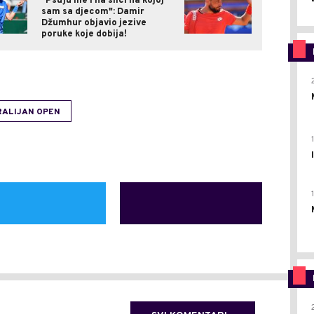
"Psuju me i na slici na kojoj
sam sa djecom": Damir
Džumhur objavio jezive
poruke koje dobija!
ALIJAN OPEN