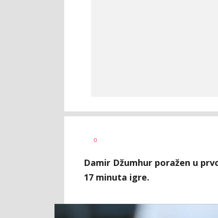
Haris
AUTOR
0
Krhalić
Damir Džumhur poražen u prvom
17 minuta igre.