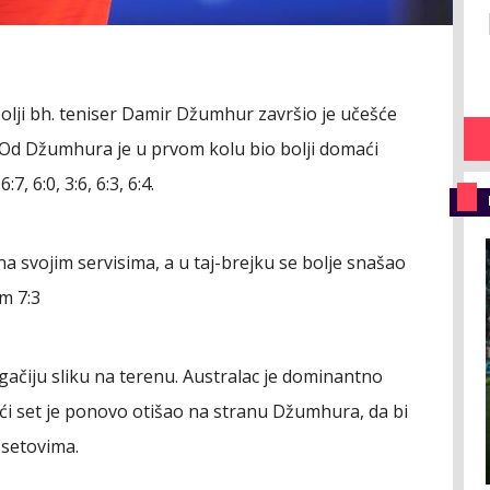
lji bh. teniser Damir Džumhur završio je učešće
Od Džumhura je u prvom kolu bio bolji domaći
, 6:0, 3:6, 6:3, 6:4.
 na svojim servisima, a u taj-brejku se bolje snašao
m 7:3
ačiju sliku na terenu. Australac je dominantno
reći set je ponovo otišao na stranu Džumhura, da bi
 setovima.