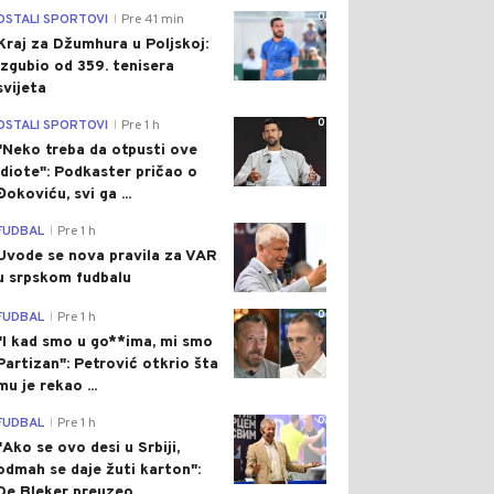
0
OSTALI SPORTOVI
Pre 41 min
|
Kraj za Džumhura u Poljskoj:
Izgubio od 359. tenisera
svijeta
0
OSTALI SPORTOVI
Pre 1 h
|
"Neko treba da otpusti ove
idiote": Podkaster pričao o
Đokoviću, svi ga ...
0
FUDBAL
Pre 1 h
|
Uvode se nova pravila za VAR
u srpskom fudbalu
0
FUDBAL
Pre 1 h
|
"I kad smo u go**ima, mi smo
Partizan": Petrović otkrio šta
mu je rekao ...
0
FUDBAL
Pre 1 h
|
"Ako se ovo desi u Srbiji,
odmah se daje žuti karton":
De Bleker preuzeo...