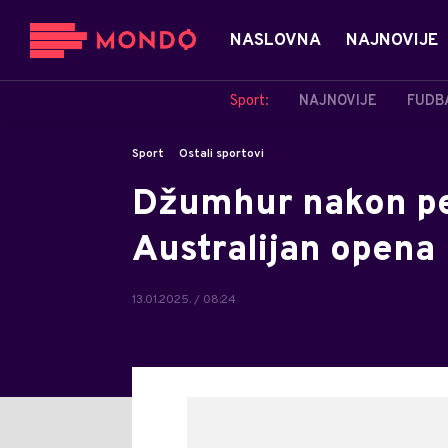
NASLOVNA
NAJNOVIJE
Sport:
NAJNOVIJE
FUDB
Sport
Ostali sportovi
Džumhur nakon pet
Australijan opena
13.01.2025. / 08:24