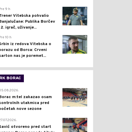
0
Pre 9 h
Trener Vitebska pohvalio
Banjalučane: Publika Borčev
12. igrač, uživanje...
0
Pre 10 h
Srbin iz redova Vitebska o
porazu od Borca: Crveni
karton nas je poremet...
RK BORAC
0
05.08.2026.
Borac m:tel zakazao osam
kontrolnih utakmica pred
početak nove sezone
0
27.07.2026.
Savić otvoreno pred start