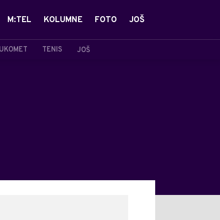
M:TEL
KOLUMNE
FOTO
JOŠ
UKOMET
TENIS
JOŠ