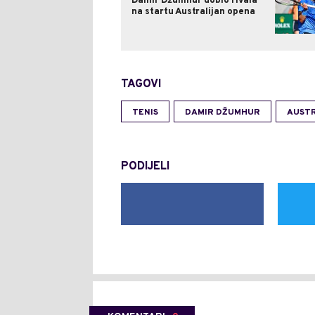
Damir Džumhur dobio rivala
na startu Australijan opena
TAGOVI
TENIS
DAMIR DŽUMHUR
AUSTR
PODIJELI