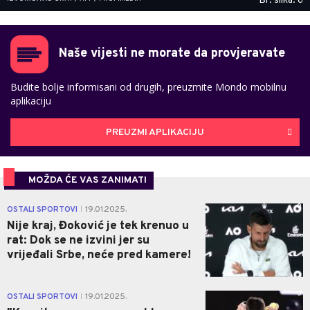
Br. slika: 6
Naše vijesti ne morate da provjeravate
Budite bolje informisani od drugih, preuzmite Mondo mobilnu
aplikaciju
PREUZMI APLIKACIJU
MOŽDA ĆE VAS ZANIMATI
0
OSTALI SPORTOVI
19.01.2025.
|
Nije kraj, Đoković je tek krenuo u
rat: Dok se ne izvini jer su
vrijeđali Srbe, neće pred kamere!
0
OSTALI SPORTOVI
19.01.2025.
|