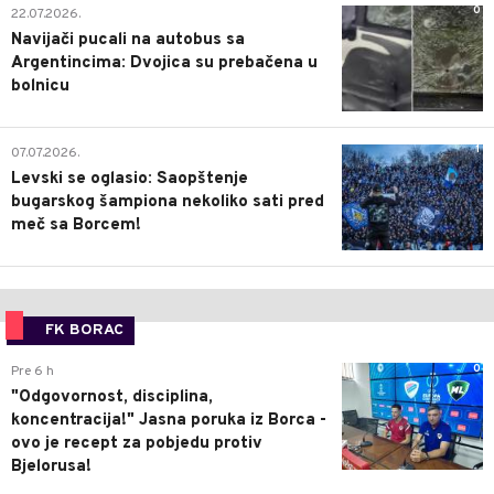
0
22.07.2026.
Navijači pucali na autobus sa
Argentincima: Dvojica su prebačena u
bolnicu
1
07.07.2026.
Levski se oglasio: Saopštenje
bugarskog šampiona nekoliko sati pred
meč sa Borcem!
FK BORAC
0
Pre 6 h
"Odgovornost, disciplina,
koncentracija!" Jasna poruka iz Borca -
ovo je recept za pobjedu protiv
Bjelorusa!