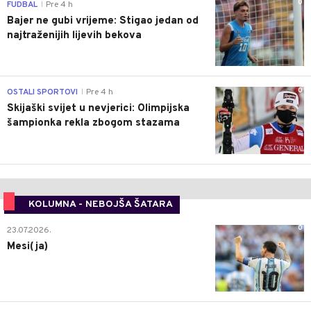
0
FUDBAL
Pre 4 h
|
Bajer ne gubi vrijeme: Stigao jedan od
najtraženijih lijevih bekova
0
OSTALI SPORTOVI
Pre 4 h
|
Skijaški svijet u nevjerici: Olimpijska
šampionka rekla zbogom stazama
KOLUMNA - NEBOJŠA ŠATARA
0
23.07.2026.
Mesi(ja)