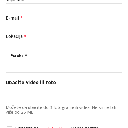
Vaše ime
*
E-mail
*
Lokacija
*
Ubacite video ili foto
Možete da ubacite do 3 fotografije ili videa. Ne smije biti
više od 25 MB.