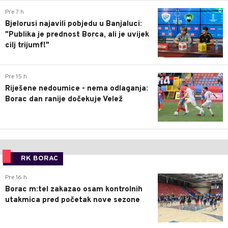
0
Pre 7 h
Bjelorusi najavili pobjedu u Banjaluci:
"Publika je prednost Borca, ali je uvijek
cilj trijumf!"
0
Pre 15 h
Riješene nedoumice - nema odlaganja:
Borac dan ranije dočekuje Velež
RK BORAC
0
Pre 16 h
Borac m:tel zakazao osam kontrolnih
utakmica pred početak nove sezone