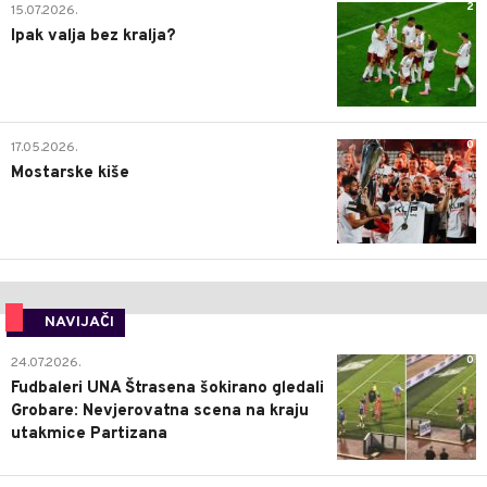
2
15.07.2026.
Ipak valja bez kralja?
0
17.05.2026.
Mostarske kiše
NAVIJAČI
0
24.07.2026.
Fudbaleri UNA Štrasena šokirano gledali
Grobare: Nevjerovatna scena na kraju
utakmice Partizana