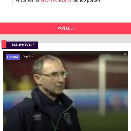
Pristajete na
Mondo portala.
pravila korišćenja
POŠALJI
NAJNOVIJE
0
Pre 3 h
FUDBAL