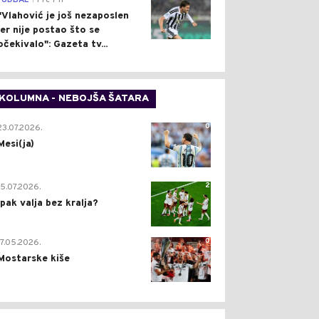
FUDBAL
Pre 7 h
"Vlahović je još nezaposlen
jer nije postao što se
očekivalo": Gazeta tv...
KOLUMNA - NEBOJŠA ŠATARA
0
23.07.2026.
Mesi(ja)
2
15.07.2026.
Ipak valja bez kralja?
0
17.05.2026.
Mostarske kiše