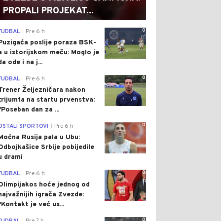
PROPALI PROJEKAT...
0
FUDBAL
Pre 6 h
|
Puzigaća poslije poraza BSK-
a u istorijskom meču: Moglo je
da ode i na j...
0
FUDBAL
Pre 6 h
|
Trener Željezničara nakon
trijumfa na startu prvenstva:
"Poseban dan za ...
0
OSTALI SPORTOVI
Pre 6 h
|
Moćna Rusija pala u Ubu:
Odbojkašice Srbije pobijedile
u drami
0
FUDBAL
Pre 6 h
|
Olimpijakos hoće jednog od
najvažnijih igrača Zvezde:
"Kontakt je već us...
0
|