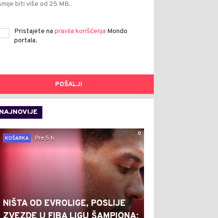
smije biti više od 25 MB.
Pristajete na
pravila korišćenja
Mondo
portala.
POŠALJI
NAJNOVIJE
0
Pre 5 h
KOŠARKA
NIŠTA OD EVROLIGE, POSLIJE
ZVEZDE U FIBA LIGU ŠAMPIONA: