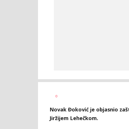
Bojan
AUTOR
0
Jakovljević
Novak Đoković je objasnio zašt
Jiržijem Lehečkom.