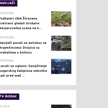
NAVIJAČI
0
24.07.2026.
Fudbaleri UNA Štrasena
šokirano gledali Grobare:
Nevjerovatna scena na k...
0
22.07.2026.
Navijači pucali na autobus sa
Argentincima: Dvojica su
prebačena u bolnicu
1
07.07.2026.
Levski se oglasio: Saopštenje
bugarskog šampiona nekoliko
sati pred meč ...
FK BORAC
0
Pre 10 h