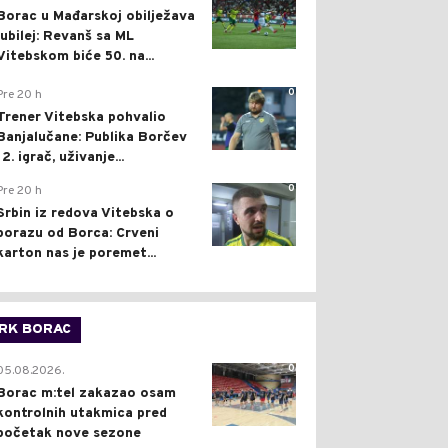
Borac u Mađarskoj obilježava
jubilej: Revanš sa ML
Vitebskom biće 50. na...
0
Pre 20 h
Trener Vitebska pohvalio
Banjalučane: Publika Borčev
12. igrač, uživanje...
0
Pre 20 h
Srbin iz redova Vitebska o
porazu od Borca: Crveni
karton nas je poremet...
RK BORAC
0
05.08.2026.
Borac m:tel zakazao osam
kontrolnih utakmica pred
početak nove sezone