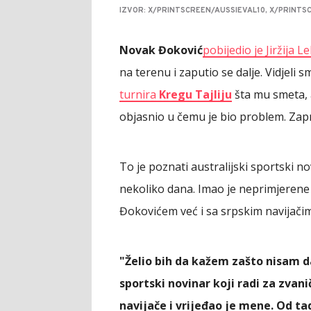
IZVOR: X/PRINTSCREEN/AUSSIEVAL10, X/PRINT
Novak Đoković
pobijedio je Jiržija 
na terenu i zaputio se dalje. Vidjeli 
turnira
Kregu Tajliju
šta mu smeta, 
objasnio u čemu je bio problem. Zapr
To je poznati australijski sportski n
nekoliko dana. Imao je neprimjeren
Đokovićem već i sa srpskim navijači
"Želio bih da kažem zašto nisam da
sportski novinar koji radi za zva
navijače i vrijeđao je mene. Od tad