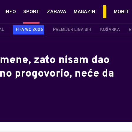
INFO
SPORT
ZABAVA
MAGAZIN
MOBIT
AL
FIFA WC 2026
PREMIJER LIGA BIH
KOŠARKA
R
i mene, zato nisam dao
vno progovorio, neće da