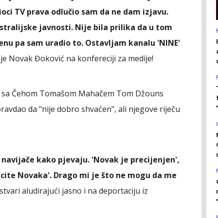
sioci TV prava odlučio sam da ne dam izjavu.
tralijske javnosti. Nije bila prilika da u tom
enu pa sam uradio to. Ostavljam kanalu 'NINE'
je Novak Đoković na konfereciji za medije!
 meča sa Čehom Tomašom Mahačem Tom Džouns
pravdao da "nije dobro shvaćen", ali njegove riječu
navijače kako pjevaju. 'Novak je precijenjen',
bacite Novaka'. Drago mi je što ne mogu da me
 stvari aludirajući jasno i na deportaciju iz