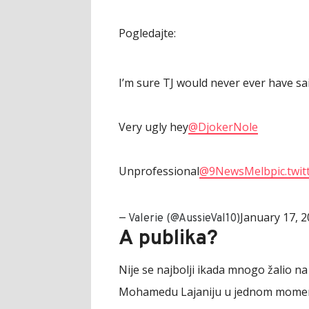
Pogledajte:
I’m sure TJ would never ever have sa
Very ugly hey
@DjokerNole
Unprofessional
@9NewsMelb
pic.twi
January 17, 
— Valerie (@AussieVal10)
A publika?
Nije se najbolji ikada mnogo žalio na
Mohamedu Lajaniju u jednom momentu, 