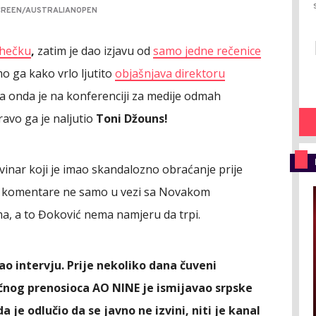
SCREEN/AUSTRALIANOPEN
Lehečku
,
zatim je dao izjavu od
samo jedne rečenice
smo ga kako vrlo ljutito
objašnjava direktoru
a onda je na konferenciji za medije odmah
avo ga je naljutio
Toni Džouns!
ovinar koji je imao skandalozno obraćanje prije
e komentare ne samo u vezi sa Novakom
ma, a to Đoković nema namjeru da trpi.
o intervju. Prije nekoliko dana čuveni
ničnog prenosioca AO NINE je ismijavao srpske
a je odlučio da se javno ne izvini, niti je kanal