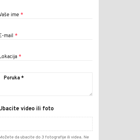
Vaše ime
*
E-mail
*
Lokacija
*
Ubacite video ili foto
Možete da ubacite do 3 fotografije ili videa. Ne