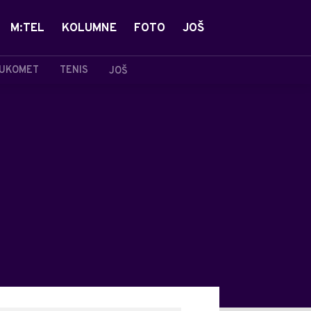
M:TEL
KOLUMNE
FOTO
JOŠ
UKOMET
TENIS
JOŠ