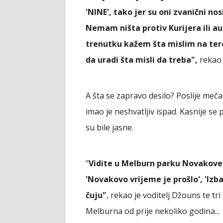
'NINE', tako jer su oni zvanični no
Nemam ništa protiv Kurijera ili aus
trenutku kažem šta mislim na ter
da uradi šta misli da treba",
rekao 
A šta se zapravo desilo? Poslije
imao je neshvatljiv ispad. Kasnije se 
su bile jasne.
"
Vidite u Melburn parku Novakove 
'Novakovo vrijeme je prošlo', 'Iz
čuju"
, rekao je voditelj Džouns te tri
Melburna od prije nekoliko godina...