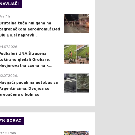
NAVIJAČI
0
Pre 7 h
Brutalna tuča huligana na
zagrebačkom aerodromu! Bed
Blu Bojsi napravili...
0
24.07.2026.
Fudbaleri UNA Štrasena
šokirano gledali Grobare:
Nevjerovatna scena na k...
0
22.07.2026.
Navijači pucali na autobus sa
Argentincima: Dvojica su
prebačena u bolnicu
FK BORAC
0
Pre 51 min