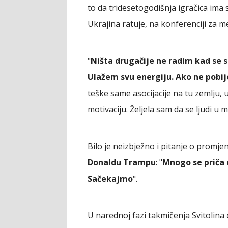
to da tridesetogodišnja igračica ima s
Ukrajina ratuje, na konferenciji za me
"
Ništa drugačije ne radim kad se 
Ulažem svu energiju. Ako ne pobi
teške same asocijacije na tu zemlju,
motivaciju. Željela sam da se ljudi u 
Bilo je neizbježno i pitanje o promje
Donaldu Trampu
: "
Mnogo se priča o
Sačekajmo
".
U narednoj fazi takmičenja Svitolina 