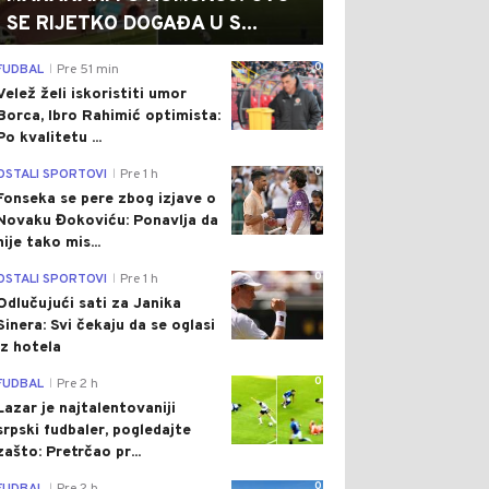
SE RIJETKO DOGAĐA U S...
0
FUDBAL
Pre 51 min
|
Velež želi iskoristiti umor
Borca, Ibro Rahimić optimista:
Po kvalitetu ...
0
OSTALI SPORTOVI
Pre 1 h
|
Fonseka se pere zbog izjave o
Novaku Đokoviću: Ponavlja da
nije tako mis...
0
OSTALI SPORTOVI
Pre 1 h
|
Odlučujući sati za Janika
Sinera: Svi čekaju da se oglasi
iz hotela
0
FUDBAL
Pre 2 h
|
Lazar je najtalentovaniji
srpski fudbaler, pogledajte
zašto: Pretrčao pr...
0
|