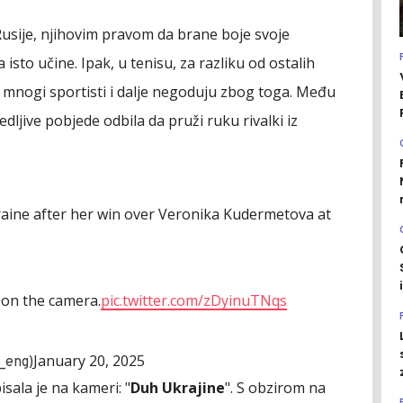
Rusije, njihovim pravom da brane boje svoje
to učine. Ipak, u tenisu, za razliku od ostalih
 mnogi sportisti i dalje negoduju zbog toga. Među
edljive pobjede odbila da pruži ruku rivalki iz
raine after her win over ️Veronika Kudermetova at
e on the camera.
pic.twitter.com/zDyinuTNqs
January 20, 2025
_eng)
isala je na kameri: "
Duh Ukrajine
". S obzirom na