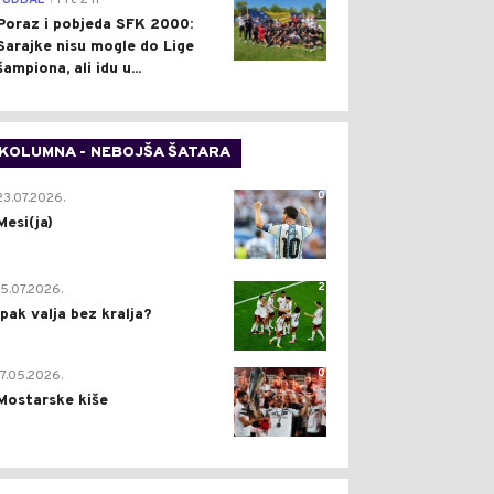
FUDBAL
Pre 2 h
Poraz i pobjeda SFK 2000:
Sarajke nisu mogle do Lige
šampiona, ali idu u...
KOLUMNA - NEBOJŠA ŠATARA
0
23.07.2026.
Mesi(ja)
2
15.07.2026.
Ipak valja bez kralja?
0
17.05.2026.
Mostarske kiše