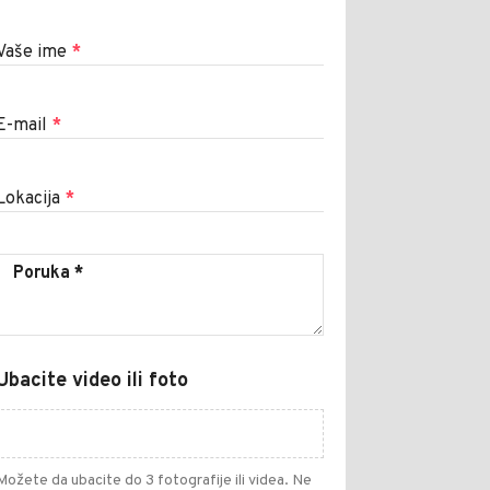
Vaše ime
*
E-mail
*
Lokacija
*
Ubacite video ili foto
Možete da ubacite do 3 fotografije ili videa. Ne