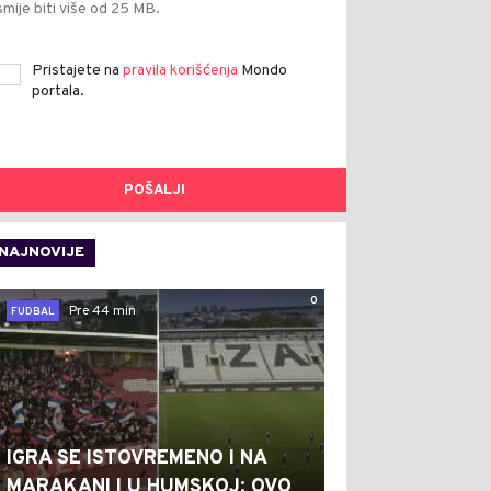
smije biti više od 25 MB.
Pristajete na
pravila korišćenja
Mondo
portala.
POŠALJI
NAJNOVIJE
0
Pre 44 min
FUDBAL
IGRA SE ISTOVREMENO I NA
MARAKANI I U HUMSKOJ: OVO