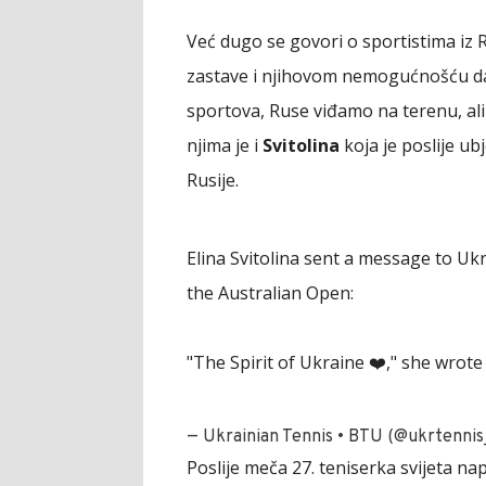
Već dugo se govori o sportistima iz 
zastave i njihovom nemogućnošću da is
sportova, Ruse viđamo na terenu, ali
njima je i
Svitolina
koja je poslije ubj
Rusije.
Elina Svitolina sent a message to Uk
the Australian Open:
"The Spirit of Ukraine ❤️," she wrot
— Ukrainian Tennis • BTU (@ukrtennis
Poslije meča 27. teniserka svijeta nap