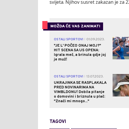
svijeta. Njihov susret zakazan je za 
MOŽDA ĆE VAS ZANIMATI
OSTALI SPORTOVI
01.09.2023.
|
"JE L' POČEO ONAJ MOJ?"
HIT SCENA SA US OPENA:
Igrala meč, a brinula gdje joj
je muž!
OSTALI SPORTOVI
13.07.2023.
|
UKRAJINKA SE RASPLAKALA
PRED NOVINARIMA NA
VIMBLDONU! Dobila pitanje
o domovini i briznula u plač:
"Znači mi mnogo..."
TAGOVI