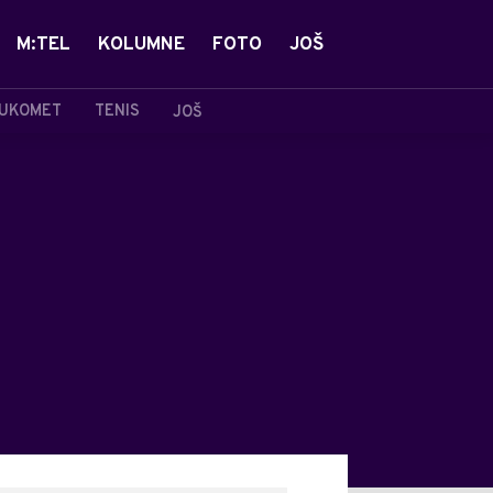
M:TEL
KOLUMNE
FOTO
JOŠ
UKOMET
TENIS
JOŠ