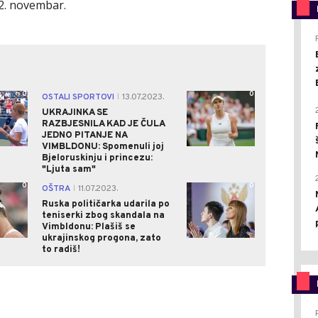
22. novembar.
0
0
OSTALI SPORTOVI
13.07.2023.
|
UKRAJINKA SE
RAZBJESNILA KAD JE ČULA
JEDNO PITANJE NA
VIMBLDONU: Spomenuli joj
Bjeloruskinju i princezu:
"Ljuta sam"
0
0
OŠTRA
11.07.2023.
|
Ruska političarka udarila po
teniserki zbog skandala na
Vimbldonu: Plašiš se
ukrajinskog progona, zato
to radiš!