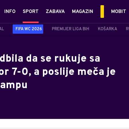
INFO
SPORT
ZABAVA
MAGAZIN
MOBIT
AL
FIFA WC 2026
PREMIJER LIGA BIH
KOŠARKA
R
dbila da se rukuje sa
r 7-0, a poslije meča je
Trampu