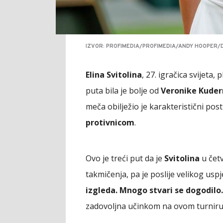
IZVOR: PROFIMEDIA/PROFIMEDIA/ANDY HOOPER/D
Elina Svitolina
, 27. igračica svijeta,
puta bila je bolje od
Veronike Kude
meča obilježio je karakteristični po
protivnicom
.
Ovo je treći put da je
Svitolina
u četv
takmičenja, pa je poslije velikog uspj
izgleda. Mnogo stvari se dogodilo
zadovoljna učinkom na ovom turniru