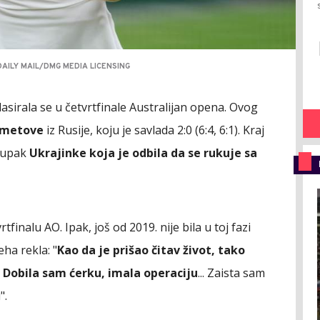
AILY MAIL/DMG MEDIA LICENSING
 plasirala se u četvrtfinale Australijan opena. Ovog
rmetove
iz Rusije, koju je savlada 2:0 (6:4, 6:1). Kraj
stupak
Ukrajinke koja je odbila da se rukuje sa
rtfinalu AO. Ipak, još od 2019. nije bila u toj fazi
eha rekla: "
Kao da je prišao čitav život, tako
. Dobila sam ćerku, imala operaciju
... Zaista sam
".