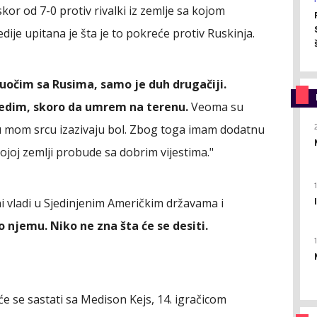
kor od 7-0 protiv rivalki iz zemlje sa kojom
dije upitana je šta je to pokreće protiv Ruskinja.
suočim sa Rusima, samo je duh drugačiji.
jedim, skoro da umrem na terenu.
Veoma su
 u mom srcu izazivaju bol. Zbog toga imam dodatnu
mojoj zemlji probude sa dobrim vijestima."
ni vladi u Sjedinjenim Američkim državama i
 njemu. Niko ne zna šta će se desiti.
će se sastati sa Medison Kejs, 14. igračicom