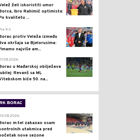
Velež želi iskoristiti umor
Borca, Ibro Rahimić optimista:
Po kvalitetu ...
0
Pre 9 h
Borac protiv Veleža između
dva okršaja sa Bjelorusima:
"Imamo najviše am...
0
07.08.2026.
Borac u Mađarskoj obilježava
jubilej: Revanš sa ML
Vitebskom biće 50. na...
RK BORAC
0
05.08.2026.
Borac m:tel zakazao osam
kontrolnih utakmica pred
početak nove sezone