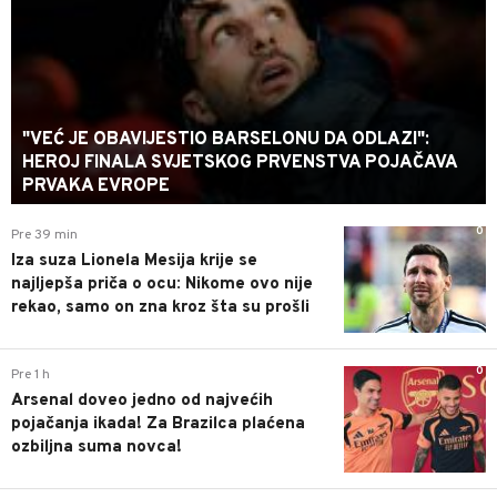
"VEĆ JE OBAVIJESTIO BARSELONU DA ODLAZI":
HEROJ FINALA SVJETSKOG PRVENSTVA POJAČAVA
PRVAKA EVROPE
0
Pre 39 min
Iza suza Lionela Mesija krije se
najljepša priča o ocu: Nikome ovo nije
rekao, samo on zna kroz šta su prošli
0
Pre 1 h
Arsenal doveo jedno od najvećih
pojačanja ikada! Za Brazilca plaćena
ozbiljna suma novca!