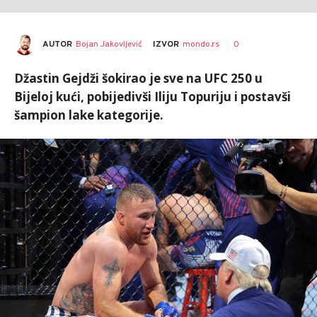
AUTOR
Bojan Jakovljević
0
IZVOR
mondo.rs
Džastin Gejdži šokirao je sve na UFC 250 u
Bijeloj kući, pobijedivši Iliju Topuriju i postavši
šampion lake kategorije.