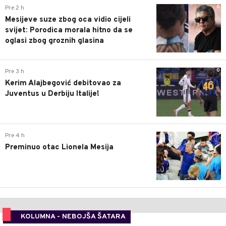
0
Pre 2 h
Mesijeve suze zbog oca vidio cijeli
svijet: Porodica morala hitno da se
oglasi zbog groznih glasina
0
Pre 3 h
Kerim Alajbegović debitovao za
Juventus u Derbiju Italije!
0
Pre 4 h
Preminuo otac Lionela Mesija
KOLUMNA - NEBOJŠA ŠATARA