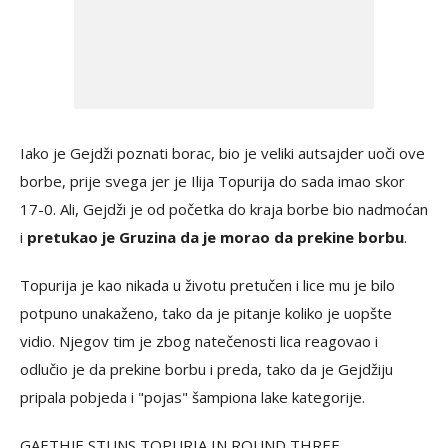
Iako je Gejdži poznati borac, bio je veliki autsajder uoči ove
borbe, prije svega jer je Ilija Topurija do sada imao skor
17-0. Ali, Gejdži je od početka do kraja borbe bio nadmoćan
i
pretukao je Gruzina da je morao da prekine borbu
.
Topurija je kao nikada u životu pretučen i lice mu je bilo
potpuno unakaženo, tako da je pitanje koliko je uopšte
vidio. Njegov tim je zbog natečenosti lica reagovao i
odlučio je da prekine borbu i preda, tako da je Gejdžiju
pripala pobjeda i "pojas" šampiona lake kategorije.
GAETHJE STUNS TOPURIA IN ROUND THREE