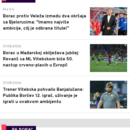
0
Pre 5 h
Borac protiv Veleža između dva okršaja
sa Bjelorusima: "Imamo najviše
ambicije, cilj je odbrana titule!"
0
07.08.2026.
Borac u Mađarskoj obilježava jubilej:
Revanš sa ML Vitebskom biće 50.
nastup crveno-plavih u Evropi!
0
07.08.2026.
Trener Vitebska pohvalio Banjalučane:
Publika Borčev 12. igrač, uživanje je
igrati u ovakvom ambijentu
RK BORAC