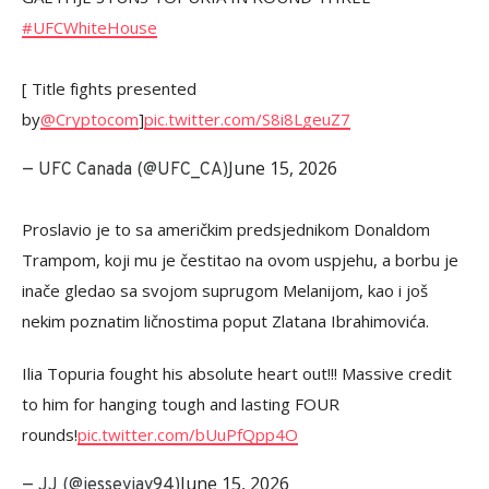
#UFCWhiteHouse
[ Title fights presented
by
@Cryptocom
]
pic.twitter.com/S8i8LgeuZ7
June 15, 2026
— UFC Canada (@UFC_CA)
Proslavio je to sa američkim predsjednikom Donaldom
Trampom, koji mu je čestitao na ovom uspjehu, a borbu je
inače gledao sa svojom suprugom Melanijom, kao i još
nekim poznatim ličnostima poput Zlatana Ibrahimovića.
Ilia Topuria fought his absolute heart out!!! Massive credit
to him for hanging tough and lasting FOUR
rounds!
pic.twitter.com/bUuPfQpp4O
June 15, 2026
— JJ️ (@jesseyjay94)