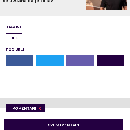
se u Alaha da je to laž"
TAGOVI
UFC
PODIJELI
KOMENTARI
0
SVI KOMENTARI