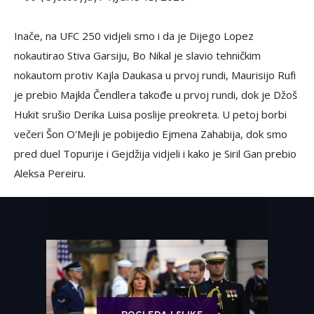
Inače, na UFC 250 vidjeli smo i da je Dijego Lopez
nokautirao Stiva Garsiju, Bo Nikal je slavio tehničkim
nokautom protiv Kajla Daukasa u prvoj rundi, Maurisijo Rufi
je prebio Majkla Čendlera takođe u prvoj rundi, dok je Džoš
Hukit srušio Derika Luisa poslije preokreta. U petoj borbi
večeri Šon O'Mejli je pobijedio Ejmena Zahabija, dok smo
pred duel Topurije i Gejdžija vidjeli i kako je Siril Gan prebio
Aleksa Pereiru.