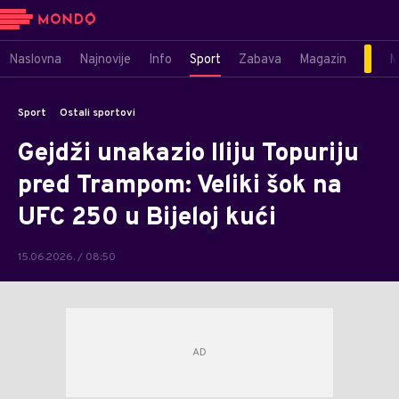
Naslovna
Najnovije
Info
Sport
Zabava
Magazin
M
Sport
Ostali sportovi
Gejdži unakazio Iliju Topuriju
pred Trampom: Veliki šok na
UFC 250 u Bijeloj kući
15.06.2026. / 08:50