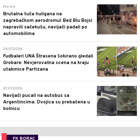
0
Pre 4 h
Brutalna tuča huligana na
zagrebačkom aerodromu! Bed Blu Bojsi
napravili sačekušu, navijači padali po
automobilima
0
24.07.2026.
Fudbaleri UNA Štrasena šokirano gledali
Grobare: Nevjerovatna scena na kraju
utakmice Partizana
0
22.07.2026.
Navijači pucali na autobus sa
Argentincima: Dvojica su prebačena u
bolnicu
FK BORAC