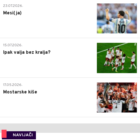
0
23.07.2026.
Mesi(ja)
2
15.07.2026.
Ipak valja bez kralja?
0
17.05.2026.
Mostarske kiše
NAVIJAČI