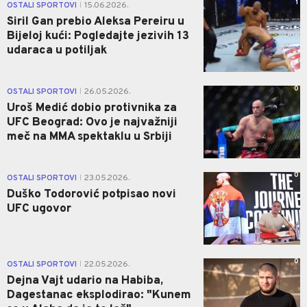
1
OSTALI SPORTOVI
15.06.2026.
|
Siril Gan prebio Aleksa Pereiru u
Bijeloj kući: Pogledajte jezivih 13
udaraca u potiljak
0
OSTALI SPORTOVI
26.05.2026.
|
Uroš Medić dobio protivnika za
UFC Beograd: Ovo je najvažniji
meč na MMA spektaklu u Srbiji
0
OSTALI SPORTOVI
23.05.2026.
|
Duško Todorović potpisao novi
UFC ugovor
0
OSTALI SPORTOVI
22.05.2026.
|
Dejna Vajt udario na Habiba,
Dagestanac eksplodirao: "Kunem