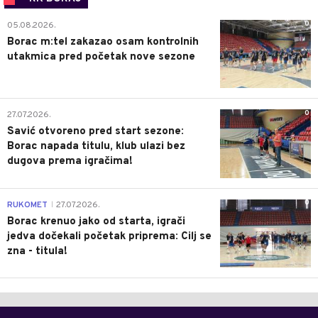
0
05.08.2026.
Borac m:tel zakazao osam kontrolnih
utakmica pred početak nove sezone
0
27.07.2026.
Savić otvoreno pred start sezone:
Borac napada titulu, klub ulazi bez
dugova prema igračima!
0
RUKOMET
27.07.2026.
|
Borac krenuo jako od starta, igrači
jedva dočekali početak priprema: Cilj se
zna - titula!