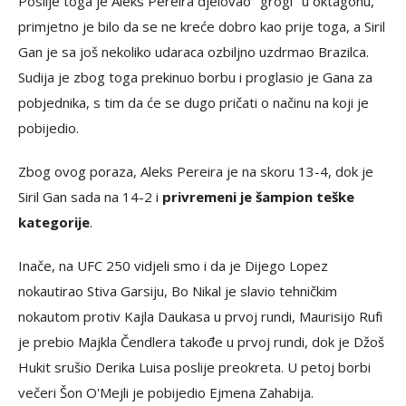
Poslije toga je Aleks Pereira djelovao "grogi" u oktagonu,
primjetno je bilo da se ne kreće dobro kao prije toga, a Siril
Gan je sa još nekoliko udaraca ozbiljno uzdrmao Brazilca.
Sudija je zbog toga prekinuo borbu i proglasio je Gana za
pobjednika, s tim da će se dugo pričati o načinu na koji je
pobijedio.
Zbog ovog poraza, Aleks Pereira je na skoru 13-4, dok je
Siril Gan sada na 14-2 i
privremeni je šampion teške
kategorije
.
Inače, na UFC 250 vidjeli smo i da je Dijego Lopez
nokautirao Stiva Garsiju, Bo Nikal je slavio tehničkim
nokautom protiv Kajla Daukasa u prvoj rundi, Maurisijo Rufi
je prebio Majkla Čendlera takođe u prvoj rundi, dok je Džoš
Hukit srušio Derika Luisa poslije preokreta. U petoj borbi
večeri Šon O'Mejli je pobijedio Ejmena Zahabija.