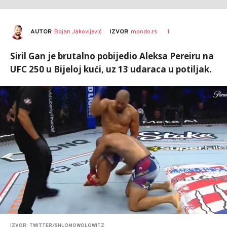
AUTOR
Bojan Jakovljević
1
IZVOR
mondo.rs
Siril Gan je brutalno pobijedio Aleksa Pereiru na
UFC 250 u Bijeloj kući, uz 13 udaraca u potiljak.
IZVOR: TWITTER/SHLOMOWOLOWITZ