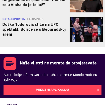
Dagestanac eksplodirao: "Kunem
se u Alaha da je to laž"
0
OSTALI SPORTOVI
18.05.2026.
|
Duško Todorović stiže na UFC
spektakl: Boriće se u Beogradskoj
areni
Naše vijesti ne morate da provjeravate
Budite bolje informisani od drugih, preuzmite Mondo mobilnu
aplikaciju
PREUZMI APLIKACIJU