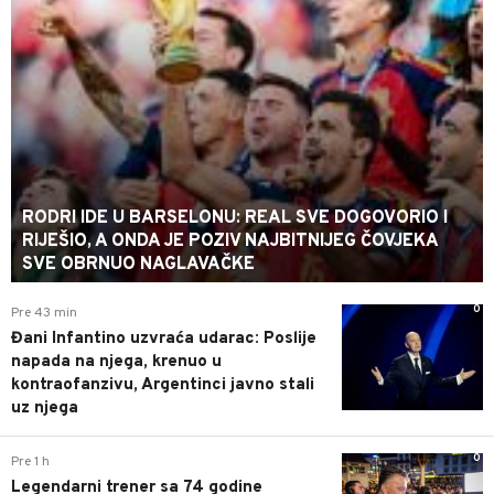
RODRI IDE U BARSELONU: REAL SVE DOGOVORIO I
RIJEŠIO, A ONDA JE POZIV NAJBITNIJEG ČOVJEKA
SVE OBRNUO NAGLAVAČKE
0
Pre 43 min
Đani Infantino uzvraća udarac: Poslije
napada na njega, krenuo u
kontraofanzivu, Argentinci javno stali
uz njega
0
Pre 1 h
Legendarni trener sa 74 godine