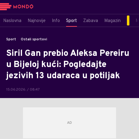
Naslovna
Najnovije
Info
Sport
Zabava
Magazin
M
Sport
Ostali sportovi
Siril Gan prebio Aleksa Pereiru
u Bijeloj kući: Pogledajte
jezivih 13 udaraca u potiljak
15.06.2026. / 08:47