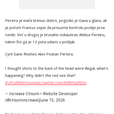
Pereira je inače krenuo dobro, pogodio je Gana u glavu, ali
je potom Francuz uspio da preuzme kontrolu poslije prve
runde. Već u drugoj je brutalno nokautirao Aleksa Pereiru,
nakon što ga je 13 puta udario u potiljak.
Cyril Gane finishes Alex Poatan Pereira.
I thought shots to the back of the head were illegal, what's
happening? Why didn't the red see that?
#UFCWhiteHouse
pic.twitter.com/bM9XqDlDKI
— Increase Chisom • Website Developer
June 15, 2026
(@chisomincrease)