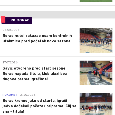
RK BORAC
0
05.08.2026.
Borac m:tel zakazao osam kontrolnih
utakmica pred početak nove sezone
0
27.07.2026.
Savić otvoreno pred start sezone:
Borac napada titulu, klub ulazi bez
dugova prema igračima!
0
RUKOMET
27.07.2026.
|
Borac krenuo jako od starta, igrači
jedva dočekali početak priprema: Cilj se
zna - titula!