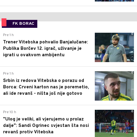
FK BORAC
0
Pre 1 h
Trener Vitebska pohvalio Banjalučane:
Publika Borčev 12. igrač, uživanje je
igrati u ovakvom ambijentu
0
Pre 1 h
Srbin iz redova Vitebska o porazu od
Borca: Crveni karton nas je poremetio,
ali ide revanš - ništa još nije gotovo
0
Pre 10 h
"Ulog je veliki, ali vjerujemo u prolaz
dalje": Sandi Ogrinec svjestan šta nosi
revanš protiv Vitebska