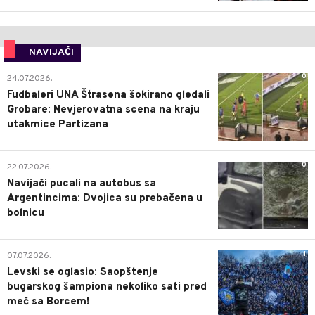
NAVIJAČI
0
24.07.2026.
Fudbaleri UNA Štrasena šokirano gledali
Grobare: Nevjerovatna scena na kraju
utakmice Partizana
0
22.07.2026.
Navijači pucali na autobus sa
Argentincima: Dvojica su prebačena u
bolnicu
1
07.07.2026.
Levski se oglasio: Saopštenje
bugarskog šampiona nekoliko sati pred
meč sa Borcem!