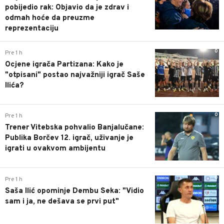
pobijedio rak: Objavio da je zdrav i
odmah hoće da preuzme
reprezentaciju
0
Pre 1 h
Ocjene igrača Partizana: Kako je
"otpisani" postao najvažniji igrač Saše
Ilića?
0
Pre 1 h
Trener Vitebska pohvalio Banjalučane:
Publika Borčev 12. igrač, uživanje je
igrati u ovakvom ambijentu
0
Pre 1 h
Saša Ilić opominje Dembu Seka: "Vidio
sam i ja, ne dešava se prvi put"