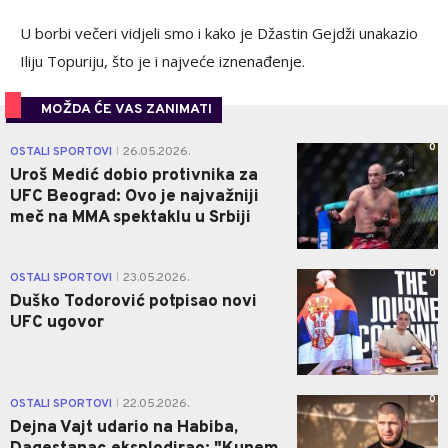
U borbi večeri vidjeli smo i kako je Džastin Gejdži unakazio
Iliju Topuriju, što je i najveće iznenađenje.
MOŽDA ĆE VAS ZANIMATI
0
OSTALI SPORTOVI
26.05.2026.
|
Uroš Medić dobio protivnika za
UFC Beograd: Ovo je najvažniji
meč na MMA spektaklu u Srbiji
0
OSTALI SPORTOVI
23.05.2026.
|
Duško Todorović potpisao novi
UFC ugovor
0
OSTALI SPORTOVI
22.05.2026.
|
Dejna Vajt udario na Habiba,