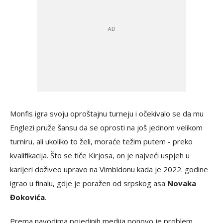
Monfis igra svoju oproštajnu turneju i očekivalo se da mu
Englezi pruže šansu da se oprosti na još jednom velikom
turniru, ali ukoliko to želi, moraće težim putem - preko
kvalifikacija. Što se tiče Kirjosa, on je najveći uspjeh u
karijeri doživeo upravo na Vimbldonu kada je 2022. godine
igrao u finalu, gdje je poražen od srpskog asa
Novaka
Đokovića
.
Prema navodima pojedinih medija ponovo je problem