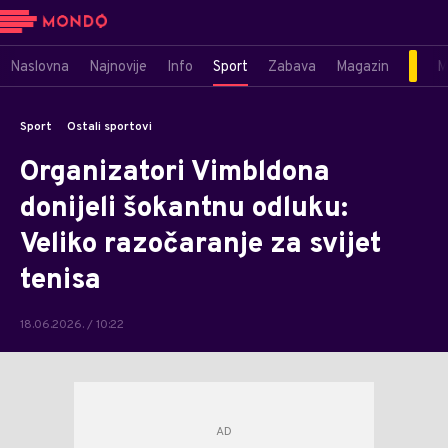
Naslovna
Najnovije
Info
Sport
Zabava
Magazin
M
Sport
Ostali sportovi
Organizatori Vimbldona
donijeli šokantnu odluku:
Veliko razočaranje za svijet
tenisa
18.06.2026. / 10:22