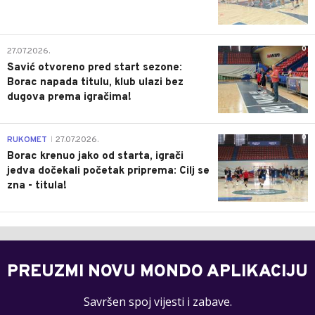
0
27.07.2026.
Savić otvoreno pred start sezone:
Borac napada titulu, klub ulazi bez
dugova prema igračima!
0
RUKOMET
27.07.2026.
|
Borac krenuo jako od starta, igrači
jedva dočekali početak priprema: Cilj se
zna - titula!
PREUZMI NOVU MONDO APLIKACIJU
Savršen spoj vijesti i zabave.