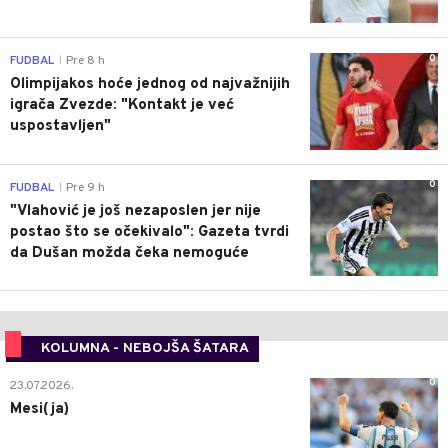
0
FUDBAL
Pre 8 h
|
Olimpijakos hoće jednog od najvažnijih
igrača Zvezde: "Kontakt je već
uspostavljen"
0
FUDBAL
Pre 9 h
|
"Vlahović je još nezaposlen jer nije
postao što se očekivalo": Gazeta tvrdi
da Dušan možda čeka nemoguće
KOLUMNA - NEBOJŠA ŠATARA
0
23.07.2026.
Mesi(ja)