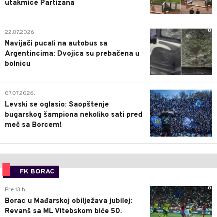
utakmice Partizana
0
22.07.2026.
Navijači pucali na autobus sa
Argentincima: Dvojica su prebačena u
bolnicu
1
07.07.2026.
Levski se oglasio: Saopštenje
bugarskog šampiona nekoliko sati pred
meč sa Borcem!
FK BORAC
0
Pre 13 h
Borac u Mađarskoj obilježava jubilej:
Revanš sa ML Vitebskom biće 50.