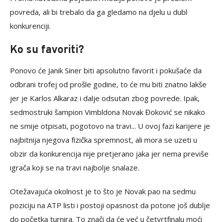
povreda, ali bi trebalo da ga gledamo na djelu u dubl
konkurenciji.
Ko su favoriti?
Ponovo će Janik Siner biti apsolutno favorit i pokušaće da
odbrani trofej od prošle godine, to će mu biti znatno lakše
jer je Karlos Alkaraz i dalje odsutan zbog povrede. Ipak,
sedmostruki šampion Vimbldona Novak Đoković se nikako
ne smije otpisati, pogotovo na travi... U ovoj fazi karijere je
najbitnija njegova fizička spremnost, ali mora se uzeti u
obzir da konkurencija nije pretjerano jaka jer nema previše
igrača koji se na travi najbolje snalaze.
Otežavajuća okolnost je to što je Novak pao na sedmu
poziciju na ATP listi i postoji opasnost da potone još dublje
do početka turnira. To znači da će već u četvrtfinalu moći