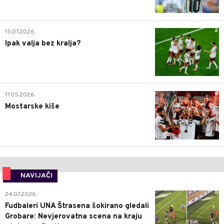
2
15.07.2026.
Ipak valja bez kralja?
0
17.05.2026.
Mostarske kiše
NAVIJAČI
0
24.07.2026.
Fudbaleri UNA Štrasena šokirano gledali
Grobare: Nevjerovatna scena na kraju