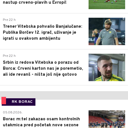
nastup crveno-plavih u Evropi!
0
Pre 22 h
Trener Vitebska pohvalio Banjalučane:
Publika Borčev 12. igrač, uživanje je
igrati u ovakvom ambijentu
0
Pre 22 h
Srbin iz redova Vitebska o porazu od
Borca: Crveni karton nas je poremetio,
ali ide revanš - ništa još nije gotovo
RK BORAC
0
05.08.2026.
Borac m:tel zakazao osam kontrolnih
utakmica pred početak nove sezone