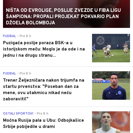
NIŠTA OD EVROLIGE, POSLIJE ZVEZDE U FIBA LIGU
ŠAMPIONA: PROPALI PROJEKAT POKVARIO PLAN
DŽOELA BOLOMBOJA
0
FUDBAL
Pre 8 h
|
Puzigaća poslije poraza BSK-a u
istorijskom meču: Moglo je da ode i na
jednu i na drugu stranu...
0
FUDBAL
Pre 8 h
|
Trener Željezničara nakon trijumfa na
startu prvenstva: "Poseban dan za
mene, ovu utakmicu nikad neću
zaboraviti!"
0
OSTALI SPORTOVI
Pre 8 h
|
Moćna Rusija pala u Ubu: Odbojkašice
Srbije pobijedile u drami