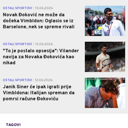
0
OSTALI SPORTOVI
15.06.2026.
|
Novak Đoković ne može da
dočeka Vimbldon: Oglasio se iz
Barselone, nek se spreme rivali
0
OSTALI SPORTOVI
15.06.2026.
|
"To je postalo opsesija": Vilander
navija za Novaka Đokovića kao
nikad
1
OSTALI SPORTOVI
12.06.2026.
|
Janik Siner će ipak igrati prije
Vimbldona: Italijan spreman da
pomrsi račune Đokoviću
TAGOVI