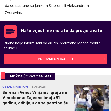
da se sastane sa Janikom Sinerom ili Aleksandrom
Zverevim...
Naše vijesti ne morate da provjeravate
Budite bolje informisani od drugih, preuzmite Mondo mobilnu
aplikaciju
PREUZMI APLIKACIJU
MOŽDA ĆE VAS ZANIMATI
0
OSTALI SPORTOVI
16.06.2026.
|
Serena i Venus Vilijams igraju na
Vimbldonu: Zajedno imaju 91
godinu, odbijaju da se penzionišu