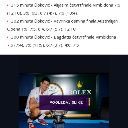
315 minuta Đoković - Alijasim četvrtfinale Vimbldona 7:6
(12:10), 3:6, 6:3, 6:7 (4:7), 7:6 (10:4).
302 minuta Đoković - Vavrinka osmina finala Australijan
Opena 1:6, 7:5, 6:4, 6:7 (5:7), 12:10
300 minuta Đoković - Bagdatis četvrtfinale Vimbldona
7:6 (7:4), 7:6 (11:9), 6:7 (3:7), 4:6, 7:5
POGLEDAJ SLIKE