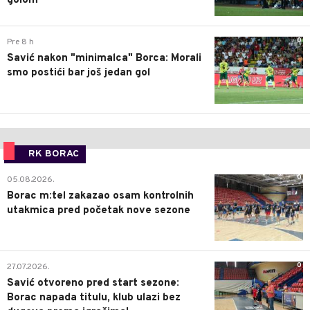
golom
0
Pre 8 h
Savić nakon "minimalca" Borca: Morali
smo postići bar još jedan gol
RK BORAC
0
05.08.2026.
Borac m:tel zakazao osam kontrolnih
utakmica pred početak nove sezone
0
27.07.2026.
Savić otvoreno pred start sezone:
Borac napada titulu, klub ulazi bez