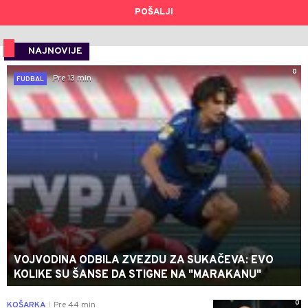
POŠALJI
NAJNOVIJE
0
Pre 13 min
FUDBAL
VOJVODINA ODBILA ZVEZDU ZA SUKAČEVA: EVO
KOLIKE SU ŠANSE DA STIGNE NA "MARAKANU"
0
KOŠARKA
Pre 44 min
|