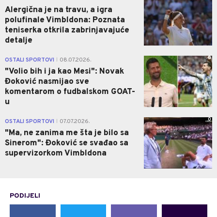
Alergična je na travu, a igra
polufinale Vimbldona: Poznata
teniserka otkrila zabrinjavajuće
detalje
0
OSTALI SPORTOVI
08.07.2026.
|
"Volio bih i ja kao Mesi": Novak
Đoković nasmijao sve
komentarom o fudbalskom GOAT-
u
0
OSTALI SPORTOVI
07.07.2026.
|
"Ma, ne zanima me šta je bilo sa
Sinerom": Đoković se svađao sa
supervizorkom Vimbldona
PODIJELI