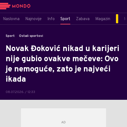
Naslovna
Najnovije
Info
Sport
Zabava
Magazin
M
Sport
Ostali sportovi
Novak Đoković nikad u karijeri
nije gubio ovakve mečeve: Ovo
je nemoguće, zato je najveći
ikada
08.07.2026. / 12:33