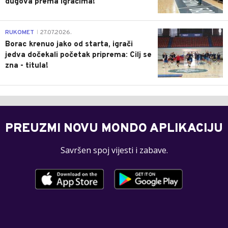
dugova prema igračima!
0
RUKOMET
27.07.2026.
|
Borac krenuo jako od starta, igrači
jedva dočekali početak priprema: Cilj se
zna - titula!
PREUZMI NOVU MONDO APLIKACIJU
Savršen spoj vijesti i zabave.