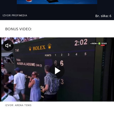
IZVOR: PROFIMEDIA
Br. slika: 6
BONUS VIDEO:
zvuk
IZVOR: ARENA TENIS