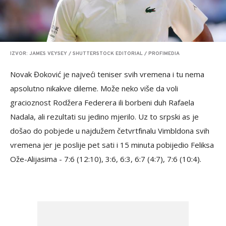
IZVOR: JAMES VEYSEY / SHUTTERSTOCK EDITORIAL / PROFIMEDIA
Novak Đoković je najveći teniser svih vremena i tu nema
apsolutno nikakve dileme. Može neko više da voli
gracioznost Rodžera Federera ili borbeni duh Rafaela
Nadala, ali rezultati su jedino mjerilo. Uz to srpski as je
došao do pobjede u najdužem četvrtfinalu Vimbldona svih
vremena jer je poslije pet sati i 15 minuta pobijedio Feliksa
Ože-Alijasima - 7:6 (12:10), 3:6, 6:3, 6:7 (4:7), 7:6 (10:4).