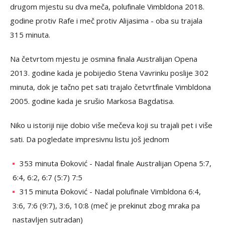
drugom mjestu su dva meča, polufinale Vimbldona 2018.
godine protiv Rafe i meč protiv Alijasima - oba su trajala
315 minuta.
Na četvrtom mjestu je osmina finala Australijan Opena
2013. godine kada je pobijedio Stena Vavrinku poslije 302
minuta, dok je tačno pet sati trajalo četvrtfinale Vimbldona
2005. godine kada je srušio Markosa Bagdatisa.
Niko u istoriji nije dobio više mečeva koji su trajali pet i više
sati. Da pogledate impresivnu listu još jednom
353 minuta Đoković - Nadal finale Australijan Opena 5:7,
6:4, 6:2, 6:7 (5:7) 7:5
315 minuta Đoković - Nadal polufinale Vimbldona 6:4,
3:6, 7:6 (9:7), 3:6, 10:8 (meč je prekinut zbog mraka pa
nastavljen sutradan)