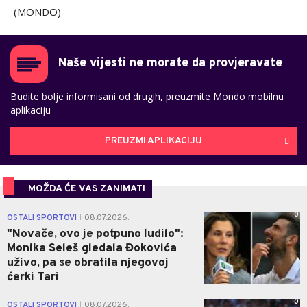
(MONDO)
Naše vijesti ne morate da provjeravate
Budite bolje informisani od drugih, preuzmite Mondo mobilnu
aplikaciju
PREUZMI APLIKACIJU
MOŽDA ĆE VAS ZANIMATI
0
OSTALI SPORTOVI
08.07.2026.
|
"Novače, ovo je potpuno ludilo":
Monika Seleš gledala Đokovića
uživo, pa se obratila njegovoj
ćerki Tari
0
OSTALI SPORTOVI
08.07.2026.
|