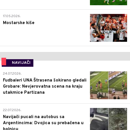
0
17.05.2026.
Mostarske kiše
NAVIJAČI
0
24.07.2026.
Fudbaleri UNA Štrasena šokirano gledali
Grobare: Nevjerovatna scena na kraju
utakmice Partizana
0
22.07.2026.
Navijači pucali na autobus sa
Argentincima: Dvojica su prebačena u
bolnicu