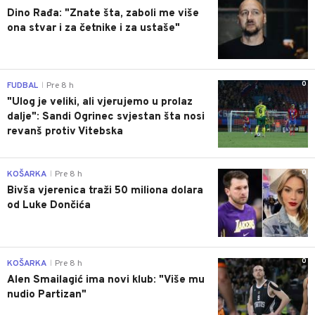
Dino Rađa: "Znate šta, zaboli me više
ona stvar i za četnike i za ustaše"
0
FUDBAL
Pre 8 h
|
"Ulog je veliki, ali vjerujemo u prolaz
dalje": Sandi Ogrinec svjestan šta nosi
revanš protiv Vitebska
0
KOŠARKA
Pre 8 h
|
Bivša vjerenica traži 50 miliona dolara
od Luke Dončića
0
KOŠARKA
Pre 8 h
|
Alen Smailagić ima novi klub: "Više mu
nudio Partizan"