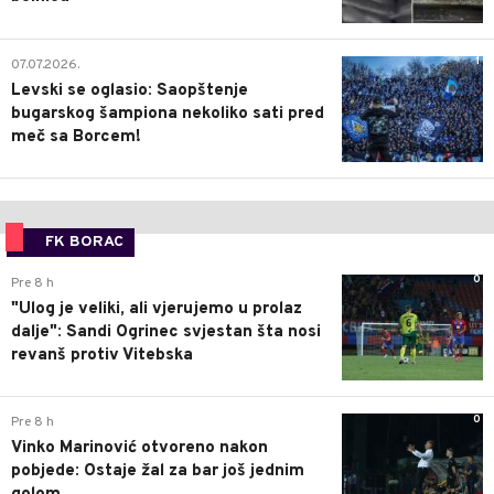
1
07.07.2026.
Levski se oglasio: Saopštenje
bugarskog šampiona nekoliko sati pred
meč sa Borcem!
FK BORAC
0
Pre 8 h
"Ulog je veliki, ali vjerujemo u prolaz
dalje": Sandi Ogrinec svjestan šta nosi
revanš protiv Vitebska
0
Pre 8 h
Vinko Marinović otvoreno nakon
pobjede: Ostaje žal za bar još jednim