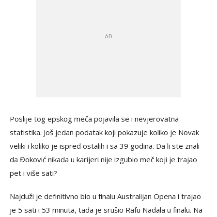
Poslije tog epskog meča pojavila se i nevjerovatna
statistika. Još jedan podatak koji pokazuje koliko je Novak
veliki i koliko je ispred ostalih i sa 39 godina. Da li ste znali
da Đoković nikada u karijeri nije izgubio meč koji je trajao
pet i više sati?
Najduži je definitivno bio u finalu Australijan Opena i trajao
je 5 sati i 53 minuta, tada je srušio Rafu Nadala u finalu. Na