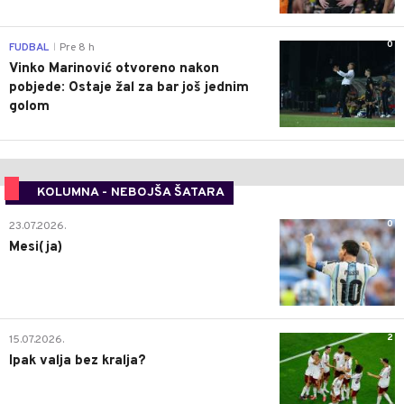
0
FUDBAL
Pre 8 h
|
Vinko Marinović otvoreno nakon
pobjede: Ostaje žal za bar još jednim
golom
KOLUMNA - NEBOJŠA ŠATARA
0
23.07.2026.
Mesi(ja)
2
15.07.2026.
Ipak valja bez kralja?