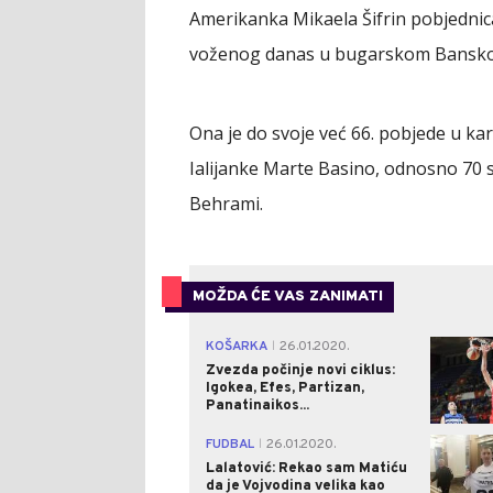
Amerikanka Mikaela Šifrin pobjednica
voženog danas u bugarskom Bansk
Ona je do svoje već 66. pobjede u kar
Ialijanke Marte Basino, odnosno 70 s
Behrami.
MOŽDA ĆE VAS ZANIMATI
KOŠARKA
26.01.2020.
|
Zvezda počinje novi ciklus:
Igokea, Efes, Partizan,
Panatinaikos...
FUDBAL
26.01.2020.
|
Lalatović: Rekao sam Matiću
da je Vojvodina velika kao