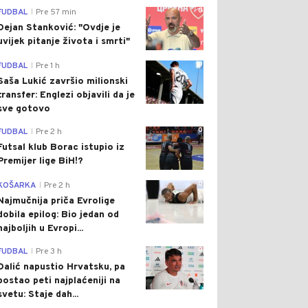
0
FUDBAL
Pre 57 min
|
Dejan Stanković: "Ovdje je
uvijek pitanje života i smrti"
0
FUDBAL
Pre 1 h
|
Saša Lukić završio milionski
transfer: Englezi objavili da je
sve gotovo
0
FUDBAL
Pre 2 h
|
Futsal klub Borac istupio iz
Premijer lige BiH!?
0
KOŠARKA
Pre 2 h
|
Najmučnija priča Evrolige
dobila epilog: Bio jedan od
najboljih u Evropi...
0
FUDBAL
Pre 3 h
|
Dalić napustio Hrvatsku, pa
postao peti najplaćeniji na
svetu: Staje dah...