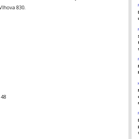
Vlhova 830.
148