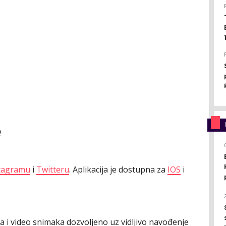
2
tagramu
i
Twitteru
. Aplikacija je dostupna za
IOS
i
ija i video snimaka dozvoljeno uz vidljivo navođenje