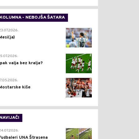
KOLUMNA - NEBOJŠA ŠATARA
0
23.07.2026.
Mesi(ja)
2
15.07.2026.
Ipak valja bez kralja?
0
17.05.2026.
Mostarske kiše
NAVIJAČI
0
24.07.2026.
Fudbaleri UNA Štrasena