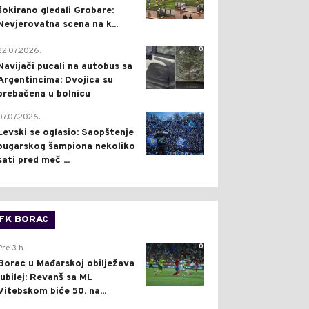
šokirano gledali Grobare:
Nevjerovatna scena na k...
0
22.07.2026.
Navijači pucali na autobus sa
Argentincima: Dvojica su
prebačena u bolnicu
1
07.07.2026.
Levski se oglasio: Saopštenje
bugarskog šampiona nekoliko
sati pred meč ...
FK BORAC
0
Pre 3 h
Borac u Mađarskoj obilježava
jubilej: Revanš sa ML
Vitebskom biće 50. na...