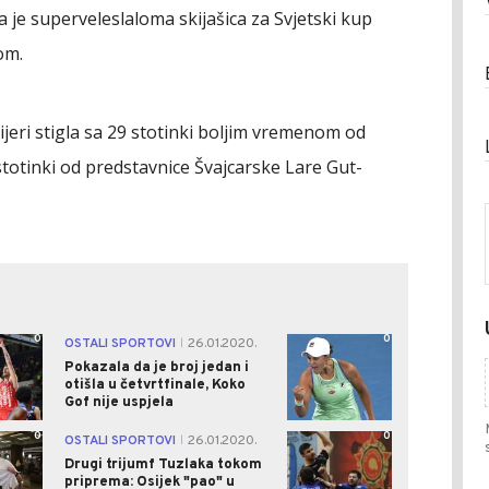
 je superveleslaloma skijašica za Svjetski kup
om.
ijeri stigla sa 29 stotinki boljim vremenom od
totinki od predstavnice Švajcarske Lare Gut-
0
0
OSTALI SPORTOVI
26.01.2020.
|
Pokazala da je broj jedan i
otišla u četvrtfinale, Koko
Gof nije uspjela
0
0
OSTALI SPORTOVI
26.01.2020.
|
Drugi trijumf Tuzlaka tokom
priprema: Osijek "pao" u