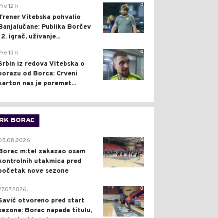
0
Pre 12 h
Trener Vitebska pohvalio
Banjalučane: Publika Borčev
12. igrač, uživanje...
0
Pre 13 h
Srbin iz redova Vitebska o
porazu od Borca: Crveni
karton nas je poremet...
RK BORAC
0
05.08.2026.
Borac m:tel zakazao osam
kontrolnih utakmica pred
početak nove sezone
0
27.07.2026.
Savić otvoreno pred start
sezone: Borac napada titulu,