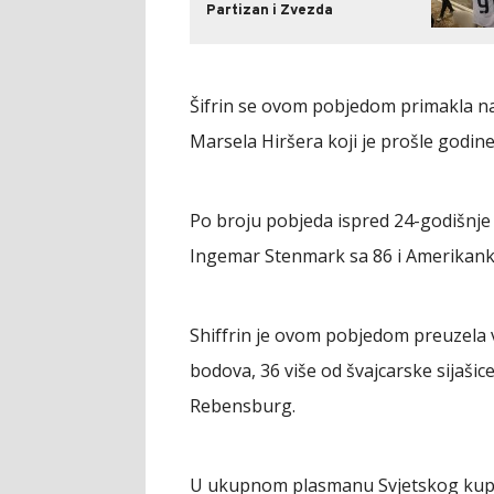
Partizan i Zvezda
Šifrin se ovom pobjedom primakla na
Marsela Hiršera koji je prošle godin
Po broju pobjeda ispred 24-godišnje
Ingemar Stenmark sa 86 i Amerikanka
Shiffrin je ovom pobjedom preuzela 
bodova, 36 više od švajcarske sijašice
Rebensburg.
U ukupnom plasmanu Svjetskog kupa Š