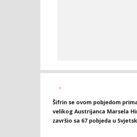
AUTOR
0
mondo.ba/Fena
Šifrin se ovom pobjedom prim
velikog Austrijanca Marsela Hir
završio sa 67 pobjeda u Svjet