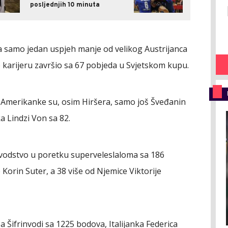
posljednjih 10 minuta
 samo jedan uspjeh manje od velikog Austrijanca
e karijeru završio sa 67 pobjeda u Svjetskom kupu.
 Amerikanke su, osim Hiršera, samo još Šveđanin
 Lindzi Von sa 82.
vodstvo u poretku superveleslaloma sa 186
 Korin Suter, a 38 više od Njemice Viktorije
ifrinvodi sa 1225 bodova, Italijanka Federica