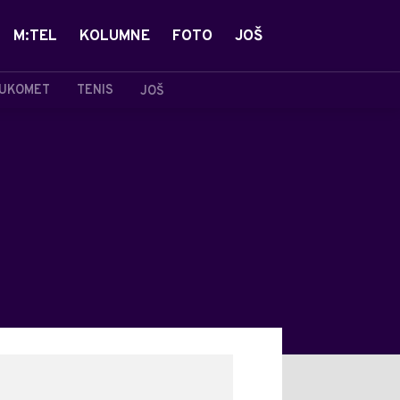
M:TEL
KOLUMNE
FOTO
JOŠ
UKOMET
TENIS
JOŠ