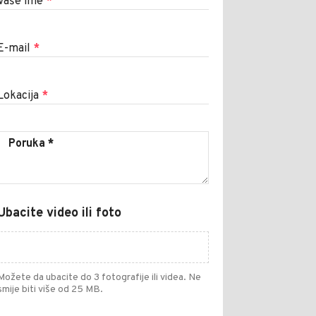
Vaše ime
*
E-mail
*
Lokacija
*
Ubacite video ili foto
Možete da ubacite do 3 fotografije ili videa. Ne
smije biti više od 25 MB.