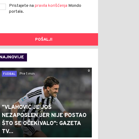
Pristajete na
pravila korišćenja
Mondo
portala.
POŠALJI
NAJNOVIJE
0
Pre 1 min
FUDBAL
"VLAHOVIĆ JE JOŠ
NEZAPOSLEN JER NIJE POSTAO
ŠTO SE OČEKIVALO": GAZETA
TV...