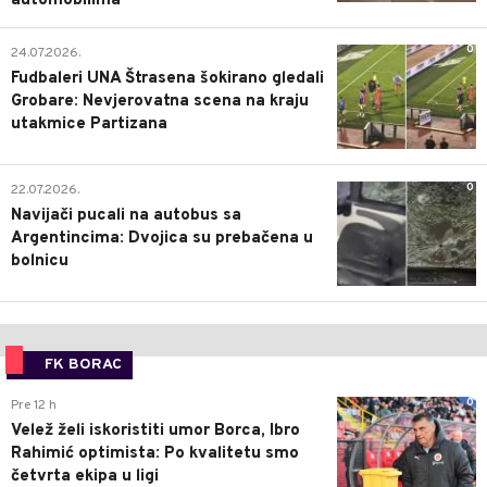
automobilima
0
24.07.2026.
Fudbaleri UNA Štrasena šokirano gledali
Grobare: Nevjerovatna scena na kraju
utakmice Partizana
0
22.07.2026.
Navijači pucali na autobus sa
Argentincima: Dvojica su prebačena u
bolnicu
FK BORAC
0
Pre 12 h
Velež želi iskoristiti umor Borca, Ibro
Rahimić optimista: Po kvalitetu smo
četvrta ekipa u ligi