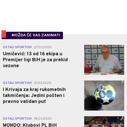
MOŽDA ĆE VAS ZANIMATI
0
OSTALI SPORTOVI
27.03.2020.
|
Umičević: 13 od 16 ekipa u
Premijer ligi BiH je za prekid
sezone
0
OSTALI SPORTOVI
21.03.2020.
|
I Krivaja za kraj rukometnih
takmičenja: Jedini pošten i
pravno validan put
0
OSTALI SPORTOVI
18.03.2020.
|
MONDO: Klubovi PL BiH