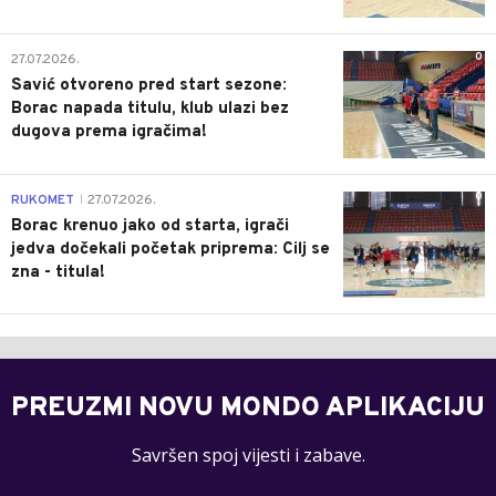
0
27.07.2026.
Savić otvoreno pred start sezone:
Borac napada titulu, klub ulazi bez
dugova prema igračima!
0
RUKOMET
27.07.2026.
|
Borac krenuo jako od starta, igrači
jedva dočekali početak priprema: Cilj se
zna - titula!
PREUZMI NOVU MONDO APLIKACIJU
Savršen spoj vijesti i zabave.