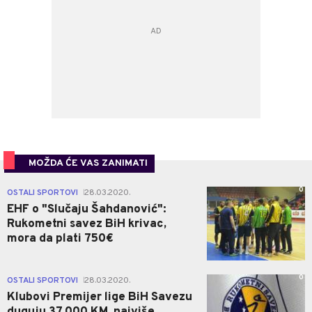
MOŽDA ĆE VAS ZANIMATI
0
OSTALI SPORTOVI
28.03.2020.
|
EHF o "Slučaju Šahdanović":
Rukometni savez BiH krivac,
mora da plati 750€
0
OSTALI SPORTOVI
28.03.2020.
|
Klubovi Premijer lige BiH Savezu
duguju 37.000 KM, najviše