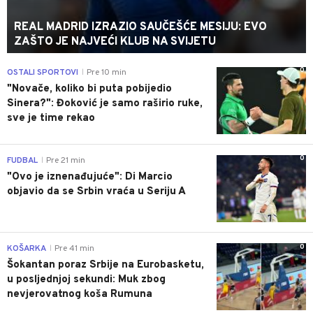
REAL MADRID IZRAZIO SAUČEŠĆE MESIJU: EVO
ZAŠTO JE NAJVEĆI KLUB NA SVIJETU
0
OSTALI SPORTOVI
Pre 10 min
|
"Novače, koliko bi puta pobijedio
Sinera?": Đoković je samo raširio ruke,
sve je time rekao
0
FUDBAL
Pre 21 min
|
"Ovo je iznenađujuće": Di Marcio
objavio da se Srbin vraća u Seriju A
0
KOŠARKA
Pre 41 min
|
Šokantan poraz Srbije na Eurobasketu,
u posljednjoj sekundi: Muk zbog
nevjerovatnog koša Rumuna