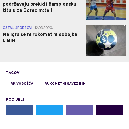
podržavaju prekid i šampionsku
titulu za Borac m:tel!
0
OSTALI SPORTOVI
12.03.2020.
|
Ne igra se ni rukomet ni odbojka
u BIH!
TAGOVI
RK VOGOŠĆA
RUKOMETNI SAVEZ BIH
PODIJELI