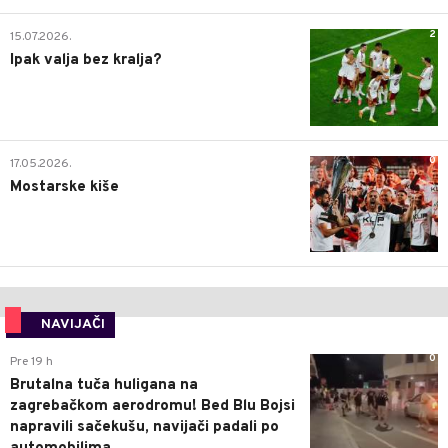
2
15.07.2026.
Ipak valja bez kralja?
0
17.05.2026.
Mostarske kiše
NAVIJAČI
0
Pre 19 h
Brutalna tuča huligana na
zagrebačkom aerodromu! Bed Blu Bojsi
napravili sačekušu, navijači padali po