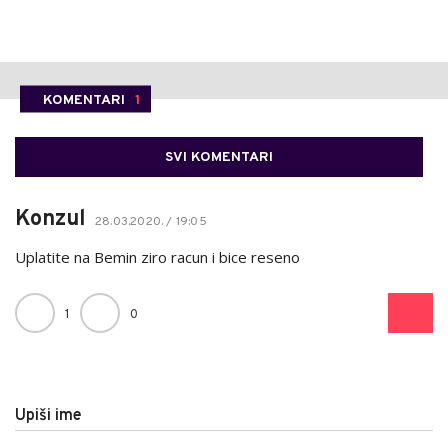
KOMENTARI
1
SVI KOMENTARI
Konzul
28.03.2020. / 19:05
Uplatite na Bemin ziro racun i bice reseno
1
0
Upiši ime