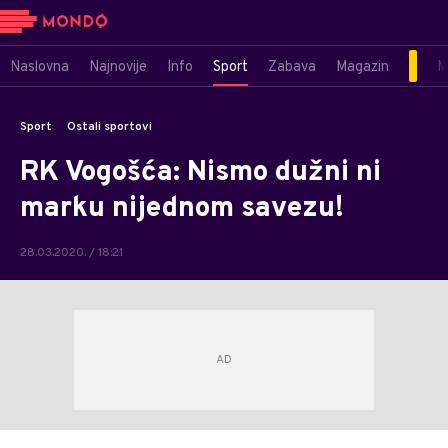
Naslovna
Najnovije
Info
Sport
Zabava
Magazin
M
Sport
Ostali sportovi
RK Vogošća: Nismo dužni ni
marku nijednom savezu!
28.03.2020. / 18:21