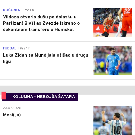
0
KOŠARKA
Pre 1 h
|
Vildoza otvorio dušu po dolasku u
Partizan! Bivši as Zvezde iskreno o
šokantnom transferu u Humsku!
0
FUDBAL
Pre 1 h
|
Luka Zidan sa Mundijala otišao u drugu
ligu
KOLUMNA - NEBOJŠA ŠATARA
0
23.07.2026.
Mesi(ja)