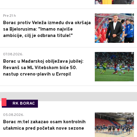
0
Pre 21 h
Borac protiv Veleža između dva okršaja
sa Bjelorusima: "Imamo najviše
ambicije, cilj je odbrana titule!"
0
07.08.2026.
Borac u Mađarskoj obilježava jubilej:
Revanš sa ML Vitebskom biće 50.
nastup crveno-plavih u Evropi!
RK BORAC
0
05.08.2026.
Borac m:tel zakazao osam kontrolnih
utakmica pred početak nove sezone