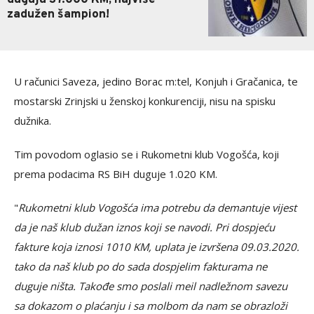
zadužen šampion!
U računici Saveza, jedino Borac m:tel, Konjuh i Gračanica, te
mostarski Zrinjski u ženskoj konkurenciji, nisu na spisku
dužnika.
Tim povodom oglasio se i Rukometni klub Vogošća, koji
prema podacima RS BiH duguje 1.020 KM.
"
Rukometni klub Vogošća ima potrebu da demantuje vijest
da je naš klub dužan iznos koji se navodi. Pri dospjeću
fakture koja iznosi 1010 KM, uplata je izvršena 09.03.2020.
tako da naš klub po do sada dospjelim fakturama ne
duguje ništa. Takođe smo poslali meil nadležnom savezu
sa dokazom o plaćanju i sa molbom da nam se obrazloži