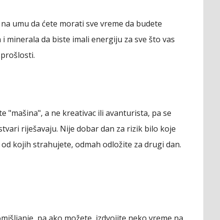
 na umu da ćete morati sve vreme da budete
 i minerala da biste imali energiju za sve što vas
 prošlosti.
"mašina", a ne kreativac ili avanturista, pa se
tvari riješavaju. Nije dobar dan za rizik bilo koje
r od kojih strahujete, odmah odložite za drugi dan.
romišljanje, pa ako možete, izdvojite neko vreme na