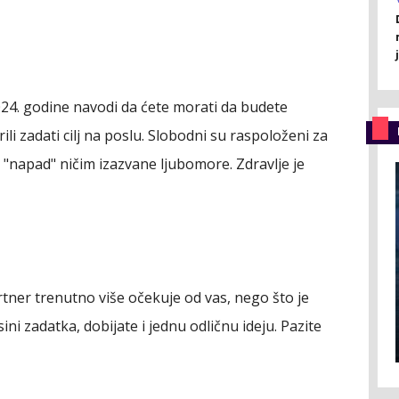
4. godine navodi da ćete morati da budete
arili zadati cilj na poslu. Slobodni su raspoloženi za
 "napad" ničim izazvane ljubomore. Zdravlje je
ner trenutno više očekuje od vas, nego što je
ni zadatka, dobijate i jednu odličnu ideju. Pazite