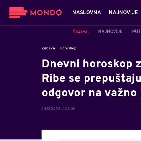
NASLOVNA
NAJNOVIJE
Zabava:
NAJNOVIJE
PUT
Zabava
Horoskop
Dnevni horoskop 
Ribe se prepuštaju
odgovor na važno p
24.12.2024. / 06:00