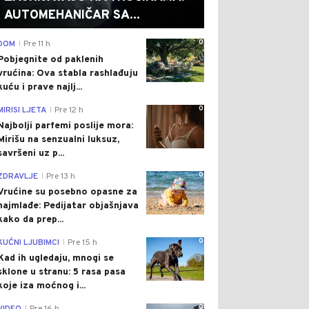
AUTOMEHANIČAR SA...
0
DOM
Pre 11 h
|
Pobjegnite od paklenih
vrućina: Ova stabla rashlađuju
kuću i prave najlj...
0
MIRISI LJETA
Pre 12 h
|
Najbolji parfemi poslije mora:
Mirišu na senzualni luksuz,
savršeni uz p...
0
ZDRAVLJE
Pre 13 h
|
Vrućine su posebno opasne za
najmlađe: Pedijatar objašnjava
kako da prep...
0
KUĆNI LJUBIMCI
Pre 15 h
|
Kad ih ugledaju, mnogi se
sklone u stranu: 5 rasa pasa
koje iza moćnog i...
0
|