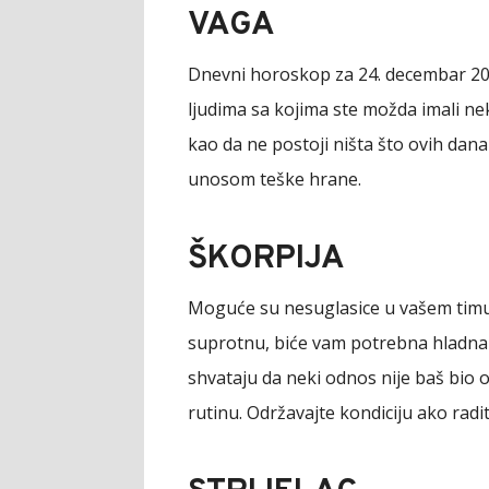
VAGA
Dnevni horoskop za 24. decembar 2024
ljudima sa kojima ste možda imali nek
kao da ne postoji ništa što ovih dan
unosom teške hrane.
ŠKORPIJA
Moguće su nesuglasice u vašem timu, 
suprotnu, biće vam potrebna hladna g
shvataju da neki odnos nije baš bio 
rutinu. Održavajte kondiciju ako radi