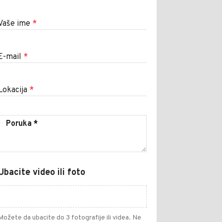
Vaše ime
*
E-mail
*
Lokacija
*
Ubacite video ili foto
Možete da ubacite do 3 fotografije ili videa. Ne