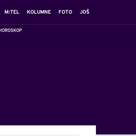
M:TEL
KOLUMNE
FOTO
JOŠ
HOROSKOP