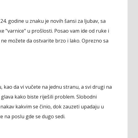
. godine u znaku je novih šansi za ljubav, sa
e "varnice" u prošlosti. Posao vam ide od ruke i
a ne možete da ostvarite brzo i lako. Oprezno sa
kao da vi vučete na jednu stranu, a svi drugi na
lava kako biste riješili problem. Slobodni
onakav kakvim se činio, dok zauzeti upadaju u
te na poslu gde se dugo sedi.