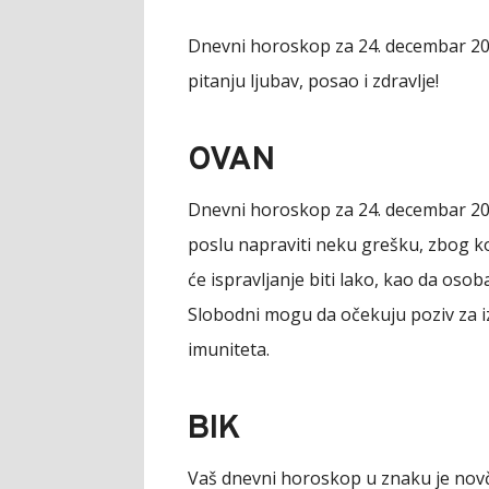
Dnevni horoskop za 24. decembar 202
pitanju ljubav, posao i zdravlje!
OVAN
Dnevni horoskop za 24. decembar 20
poslu napraviti neku grešku, zbog koj
će ispravljanje biti lako, kao da oso
Slobodni mogu da očekuju poziv za iz
imuniteta.
BIK
Vaš dnevni horoskop u znaku je novč