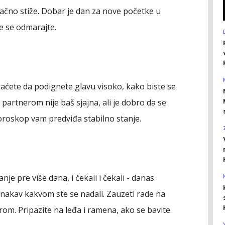
ačno stiže. Dobar je dan za nove početke u
še se odmarajte.
raćete da podignete glavu visoko, kako biste se
 partnerom nije baš sjajna, ali je dobro da se
horoskop vam predviđa stabilno stanje.
nje pre više dana, i čekali i čekali - danas
nakav kakvom ste se nadali. Zauzeti rade na
rom. Pripazite na leđa i ramena, ako se bavite