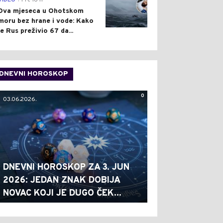
VIDEO
Pre 16 h
Dva mjeseca u Ohotskom
moru bez hrane i vode: Kako
je Rus preživio 67 da...
DNEVNI HOROSKOP
0
03.06.2026.
DNEVNI HOROSKOP ZA 3. JUN
2026: JEDAN ZNAK DOBIJA
NOVAC KOJI JE DUGO ČEK...