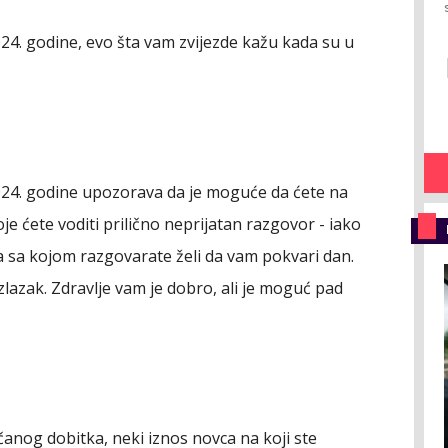
4. godine, evo šta vam zvijezde kažu kada su u
24. godine upozorava da je moguće da ćete na
e ćete voditi prilično neprijatan razgovor - iako
ba sa kojom razgovarate želi da vam pokvari dan.
lazak. Zdravlje vam je dobro, ali je moguć pad
anog dobitka, neki iznos novca na koji ste