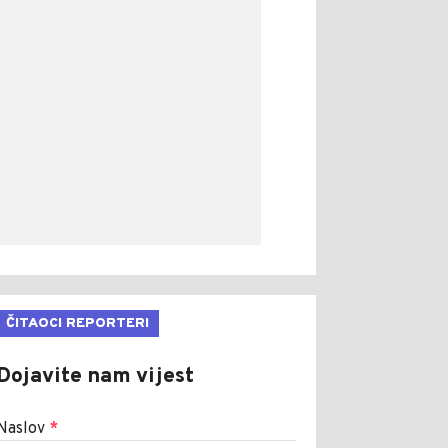
ČITAOCI REPORTERI
Dojavite nam vijest
Naslov
*