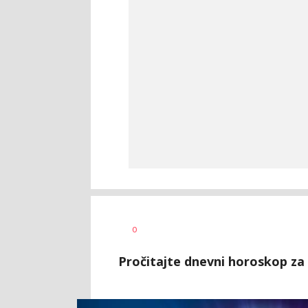
Tamara
AUTOR
0
Veličković
Pročitajte dnevni horoskop za