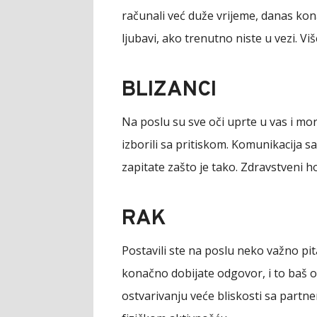
računali već duže vrijeme, danas kon
ljubavi, ako trenutno niste u vezi. Vi
BLIZANCI
Na poslu su sve oči uprte u vas i mo
izborili sa pritiskom. Komunikacija sa
zapitate zašto je tako. Zdravstveni 
RAK
Postavili ste na poslu neko važno pita
konačno dobijate odgovor, i to baš o
ostvarivanju veće bliskosti sa partne