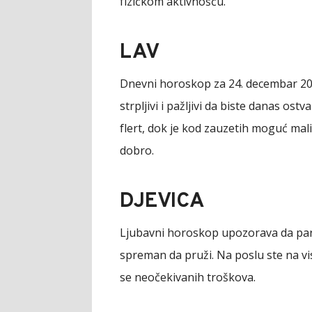
fizičkom aktivnošću.
LAV
Dnevni horoskop za 24. decembar 202
strpljivi i pažljivi da biste danas ostv
flert, dok je kod zauzetih moguć mali
dobro.
DJEVICA
Ljubavni horoskop upozorava da part
spreman da pruži. Na poslu ste na visi
se neočekivanih troškova.