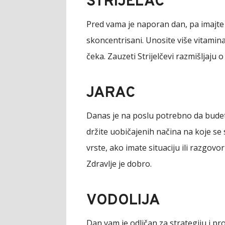
STRIJELAC
Pred vama je naporan dan, pa imajte
skoncentrisani. Unosite više vitamina
čeka. Zauzeti Strijelčevi razmišljaju o
JARAC
Danas je na poslu potrebno da budete 
držite uobičajenih načina na koje se s
vrste, ako imate situaciju ili razgovo
Zdravlje je dobro.
VODOLIJA
Dan vam je odličan za strategiju i p