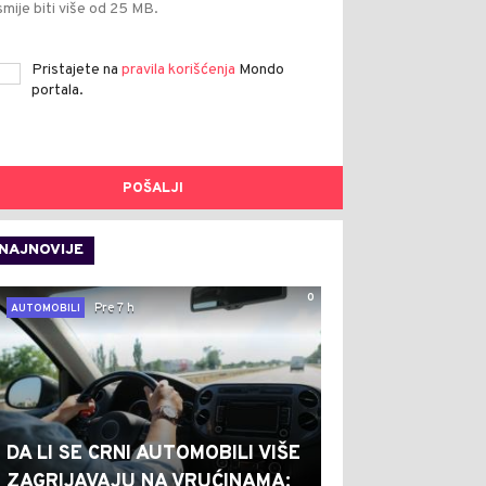
smije biti više od 25 MB.
Pristajete na
pravila korišćenja
Mondo
portala.
POŠALJI
NAJNOVIJE
0
Pre 7 h
AUTOMOBILI
DA LI SE CRNI AUTOMOBILI VIŠE
ZAGRIJAVAJU NA VRUĆINAMA: