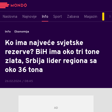
Naslovna
Najnovije
Info
Sport
Zabava
Magazin
M
Info
Ekonomija
Ko ima najveće svjetske
rezerve? BiH ima oko tri tone
zlata, Srbija lider regiona sa
oko 36 tona
26.02.2024. / 08:45