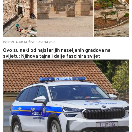
Pre 34 min
ISTORIJA KOJA ŽIVI
|
Ovo su neki od najstarijih naseljenih gradova na
svijetu: Njihova tajna i dalje fascinira svijet
0