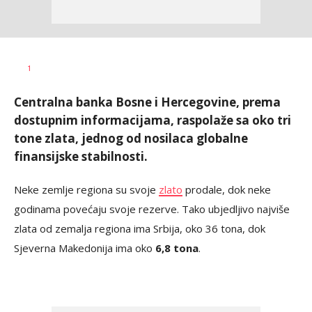
Dušan
AUTOR
1
Volaš
Centralna banka Bosne i Hercegovine, prema
dostupnim informacijama, raspolaže sa oko tri
tone zlata, jednog od nosilaca globalne
finansijske stabilnosti.
Neke zemlje regiona su svoje
zlato
prodale, dok neke
godinama povećaju svoje rezerve. Tako ubjedljivo najviše
zlata od zemalja regiona ima Srbija, oko 36 tona, dok
Sjeverna Makedonija ima oko
6,8 tona
.