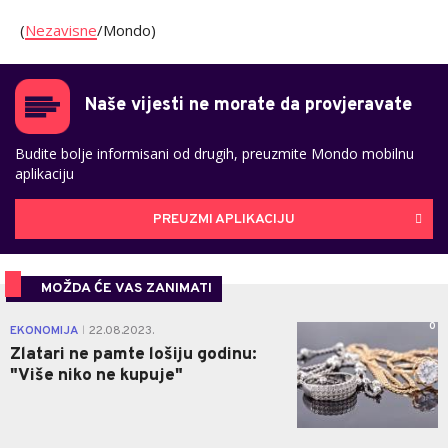
(
Nezavisne
/Mondo)
Naše vijesti ne morate da provjeravate
Budite bolje informisani od drugih, preuzmite Mondo mobilnu
aplikaciju
PREUZMI APLIKACIJU
MOŽDA ĆE VAS ZANIMATI
0
EKONOMIJA
22.08.2023.
|
Zlatari ne pamte lošiju godinu:
"Više niko ne kupuje"