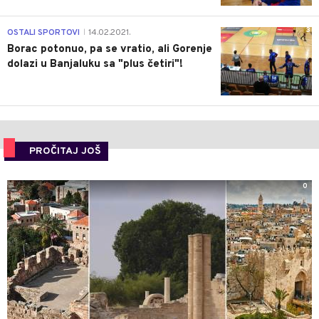
3
OSTALI SPORTOVI
14.02.2021.
|
Borac potonuo, pa se vratio, ali Gorenje
dolazi u Banjaluku sa "plus četiri"!
PROČITAJ JOŠ
0