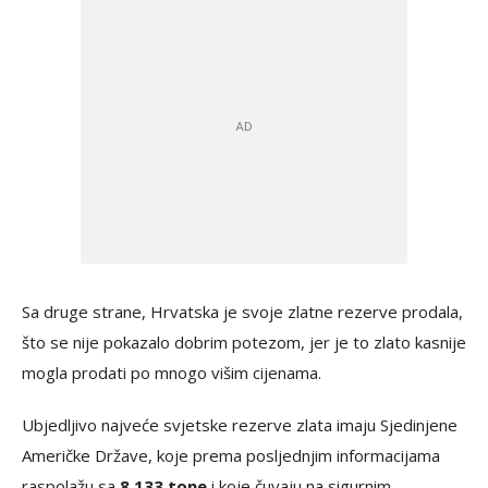
Sa druge strane, Hrvatska je svoje zlatne rezerve prodala,
što se nije pokazalo dobrim potezom, jer je to zlato kasnije
mogla prodati po mnogo višim cijenama.
Ubjedljivo najveće svjetske rezerve zlata imaju Sjedinjene
Američke Države, koje prema posljednjim informacijama
raspolažu sa
8.133 tone
i koje čuvaju na sigurnim