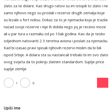
zlato za te dolare. Kao drugo ratovi su im istopili to zlato i ne
samo njihovo nego su prodali i rezerve drugih zemalja koje
su lezale u fort noksu. Dokaz za to je njemacka koja je trazila
nazad svoje rezerve i nije ih dobila nego joj je receno moze
ali u par tura u razmaku od po 10ak godina. Kao da je tesko
odjednom natovariti 2 3 teretna aviona i poslati za njemacku.
Kad bi izasao pravi spisak njihovih rezervi mislim da bi bili
ispod Srbije. A dolara sta su nastancali trebalo bi im svo zlato
ovog svijeta da to pokriju zlatnim standardom. Suplje price
suplje zemlje
1
0
Upiši ime