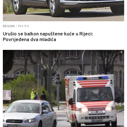
Pre 9 h
REGION
|
Urušio se balkon napuštene kuće u Rijeci:
Povrijeđena dva mladića
0