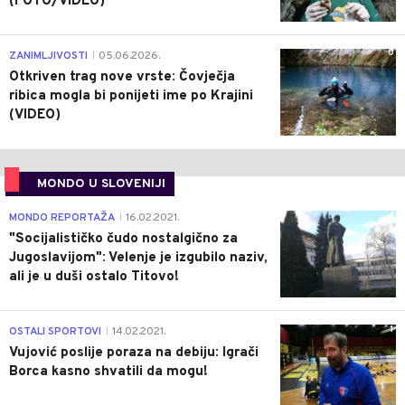
(FOTO/VIDEO)
0
ZANIMLJIVOSTI
05.06.2026.
|
Otkriven trag nove vrste: Čovječja
ribica mogla bi ponijeti ime po Krajini
(VIDEO)
MONDO U SLOVENIJI
4
MONDO REPORTAŽA
16.02.2021.
|
"Socijalističko čudo nostalgično za
Jugoslavijom": Velenje je izgubilo naziv,
ali je u duši ostalo Titovo!
1
OSTALI SPORTOVI
14.02.2021.
|
Vujović poslije poraza na debiju: Igrači
Borca kasno shvatili da mogu!