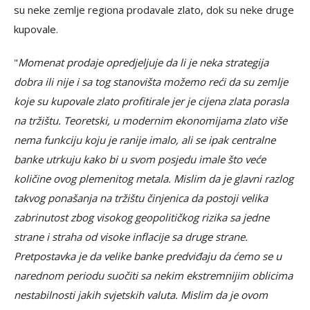
su neke zemlje regiona prodavale zlato, dok su neke druge
kupovale.
"
Momenat prodaje opredjeljuje da li je neka strategija
dobra ili nije i sa tog stanovišta možemo reći da su zemlje
koje su kupovale zlato profitirale jer je cijena zlata porasla
na tržištu. Teoretski, u modernim ekonomijama zlato više
nema funkciju koju je ranije imalo, ali se ipak centralne
banke utrkuju kako bi u svom posjedu imale što veće
količine ovog plemenitog metala. Mislim da je glavni razlog
takvog ponašanja na tržištu činjenica da postoji velika
zabrinutost zbog visokog geopolitičkog rizika sa jedne
strane i straha od visoke inflacije sa druge strane.
Pretpostavka je da velike banke predviđaju da ćemo se u
narednom periodu suočiti sa nekim ekstremnijim oblicima
nestabilnosti jakih svjetskih valuta. Mislim da je ovom