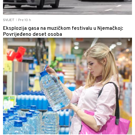
Pre 10 h
SVIJET
|
Eksplozija gasa na muzičkom festivalu u Njemačkoj:
Povrijeđeno deset osoba
0