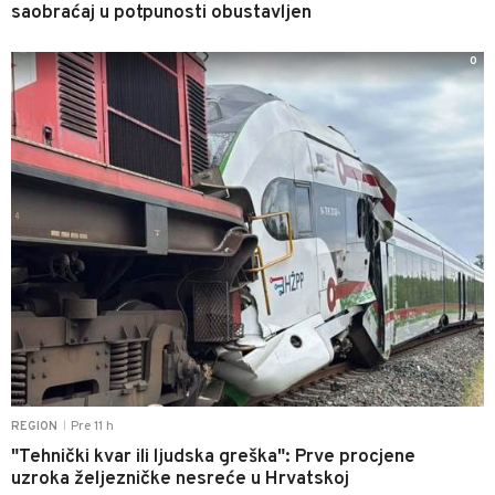
saobraćaj u potpunosti obustavljen
0
Pre 11 h
REGION
|
"Tehnički kvar ili ljudska greška": Prve procjene
uzroka željezničke nesreće u Hrvatskoj