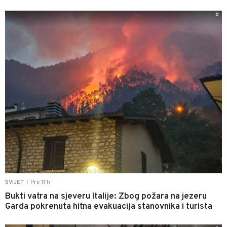
0
Pre 11 h
SVIJET
|
Bukti vatra na sjeveru Italije: Zbog požara na jezeru
Garda pokrenuta hitna evakuacija stanovnika i turista