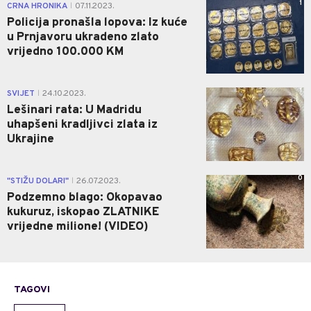
1
CRNA HRONIKA
07.11.2023.
|
Policija pronašla lopova: Iz kuće
u Prnjavoru ukradeno zlato
vrijedno 100.000 KM
1
SVIJET
24.10.2023.
|
Lešinari rata: U Madridu
uhapšeni kradljivci zlata iz
Ukrajine
0
"STIŽU DOLARI"
26.07.2023.
|
Podzemno blago: Okopavao
kukuruz, iskopao ZLATNIKE
vrijedne milione! (VIDEO)
TAGOVI