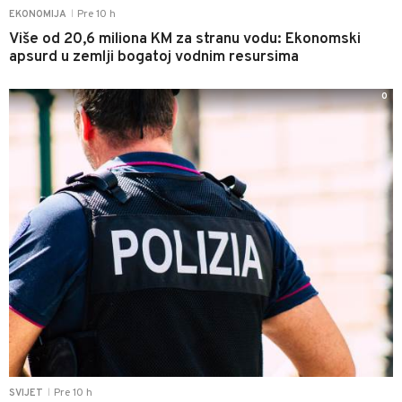
Pre 10 h
EKONOMIJA
|
Više od 20,6 miliona KM za stranu vodu: Ekonomski
apsurd u zemlji bogatoj vodnim resursima
0
Pre 10 h
SVIJET
|