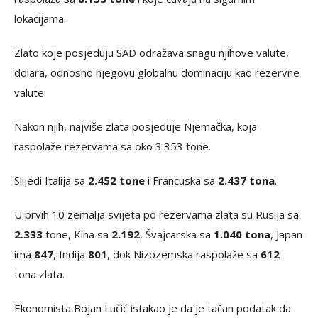
lokacijama.
Zlato koje posjeduju SAD odražava snagu njihove valute,
dolara, odnosno njegovu globalnu dominaciju kao rezervne
valute.
Nakon njih, najviše zlata posjeduje Njemačka, koja
raspolaže rezervama sa oko 3.353 tone.
Slijedi Italija sa
2.452 tone
i Francuska sa
2.437 tona
.
U prvih 10 zemalja svijeta po rezervama zlata su Rusija sa
2.333
tone, Kina sa
2.192
, Švajcarska sa
1.040 tona
, Japan
ima
847
, Indija
801
, dok Nizozemska raspolaže sa
612
tona zlata.
Ekonomista Bojan Lučić istakao je da je tačan podatak da