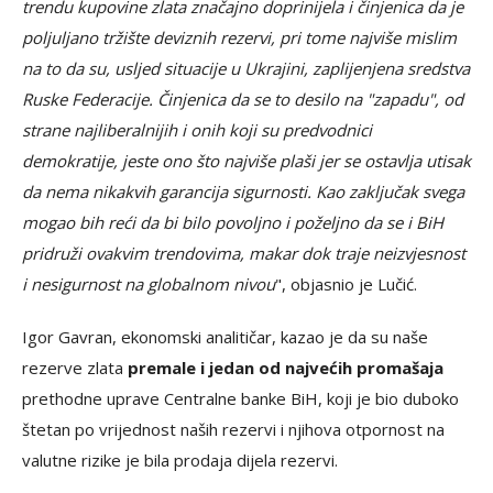
trendu kupovine zlata značajno doprinijela i činjenica da je
poljuljano tržište deviznih rezervi, pri tome najviše mislim
na to da su, usljed situacije u Ukrajini, zaplijenjena sredstva
Ruske Federacije. Činjenica da se to desilo na "zapadu", od
strane najliberalnijih i onih koji su predvodnici
demokratije, jeste ono što najviše plaši jer se ostavlja utisak
da nema nikakvih garancija sigurnosti. Kao zaključak svega
mogao bih reći da bi bilo povoljno i poželjno da se i BiH
pridruži ovakvim trendovima, makar dok traje neizvjesnost
i nesigurnost na globalnom nivou
", objasnio je Lučić.
Igor Gavran, ekonomski analitičar, kazao je da su naše
rezerve zlata
premale i jedan od najvećih promašaja
prethodne uprave Centralne banke BiH, koji je bio duboko
štetan po vrijednost naših rezervi i njihova otpornost na
valutne rizike je bila prodaja dijela rezervi.