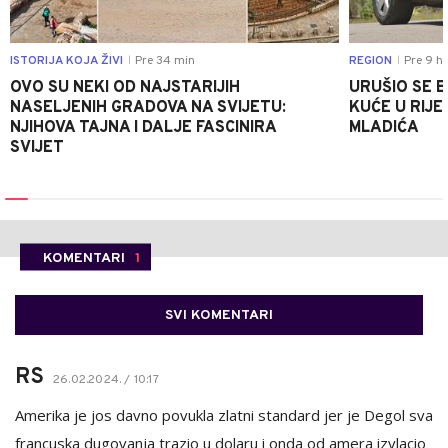
ISTORIJA KOJA ŽIVI
Pre 34 min
REGION
Pre 9 h
|
|
OVO SU NEKI OD NAJSTARIJIH
URUŠIO SE 
NASELJENIH GRADOVA NA SVIJETU:
KUĆE U RIJE
NJIHOVA TAJNA I DALJE FASCINIRA
MLADIĆA
SVIJET
KOMENTARI
1
SVI KOMENTARI
RS
26.02.2024. / 10:17
Amerika je jos davno povukla zlatni standard jer je Degol sva
francuska dugovanja trazio u dolaru i onda od amera izvlacio