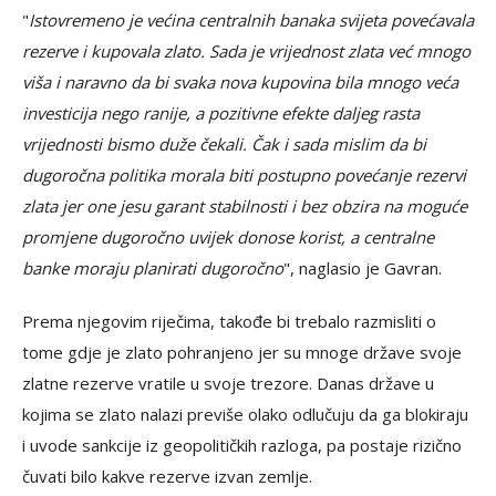
"
Istovremeno je većina centralnih banaka svijeta povećavala
rezerve i kupovala zlato. Sada je vrijednost zlata već mnogo
viša i naravno da bi svaka nova kupovina bila mnogo veća
investicija nego ranije, a pozitivne efekte daljeg rasta
vrijednosti bismo duže čekali. Čak i sada mislim da bi
dugoročna politika morala biti postupno povećanje rezervi
zlata jer one jesu garant stabilnosti i bez obzira na moguće
promjene dugoročno uvijek donose korist, a centralne
banke moraju planirati dugoročno
", naglasio je Gavran.
Prema njegovim riječima, takođe bi trebalo razmisliti o
tome gdje je zlato pohranjeno jer su mnoge države svoje
zlatne rezerve vratile u svoje trezore. Danas države u
kojima se zlato nalazi previše olako odlučuju da ga blokiraju
i uvode sankcije iz geopolitičkih razloga, pa postaje rizično
čuvati bilo kakve rezerve izvan zemlje.