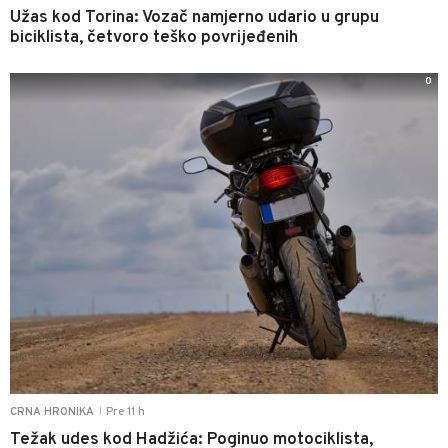
Užas kod Torina: Vozač namjerno udario u grupu
biciklista, četvoro teško povrijeđenih
0
Pre 11 h
CRNA HRONIKA
|
Težak udes kod Hadžića: Poginuo motociklista,