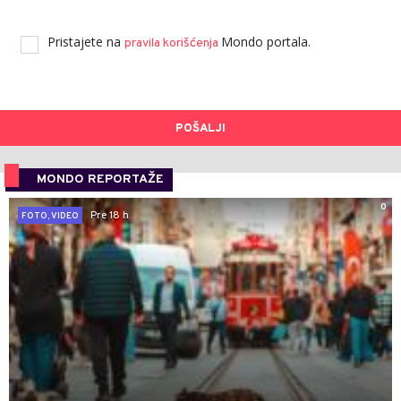
Pristajete na
Mondo portala.
pravila korišćenja
POŠALJI
MONDO REPORTAŽE
0
Pre 18 h
FOTO, VIDEO