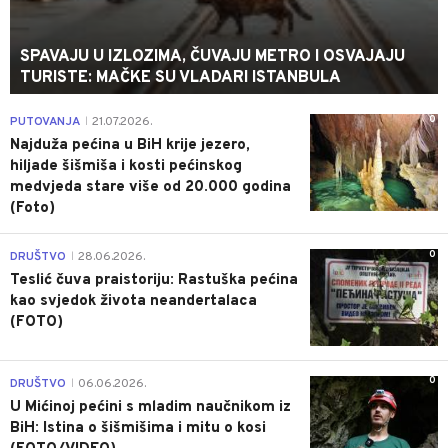
SPAVAJU U IZLOZIMA, ČUVAJU METRO I OSVAJAJU
TURISTE: MAČKE SU VLADARI ISTANBULA
0
PUTOVANJA
21.07.2026.
|
Najduža pećina u BiH krije jezero,
hiljade šišmiša i kosti pećinskog
medvjeda stare više od 20.000 godina
(Foto)
0
DRUŠTVO
28.06.2026.
|
Teslić čuva praistoriju: Rastuška pećina
kao svjedok života neandertalaca
(FOTO)
0
DRUŠTVO
06.06.2026.
|
U Mićinoj pećini s mladim naučnikom iz
BiH: Istina o šišmišima i mitu o kosi