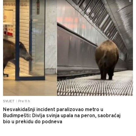
0
Pre 11 h
SVIJET
|
Nesvakidašnji incident paralizovao metro u
Budimpešti: Divlja svinja upala na peron, saobraćaj
bio u prekidu do podneva