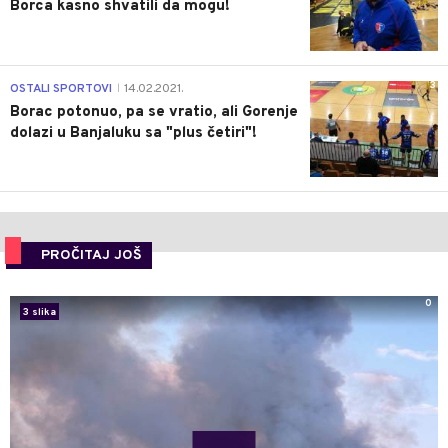
Borca kasno shvatili da mogu!
3
OSTALI SPORTOVI
14.02.2021.
|
Borac potonuo, pa se vratio, ali Gorenje
dolazi u Banjaluku sa "plus četiri"!
PROČITAJ JOŠ
0
3 slika