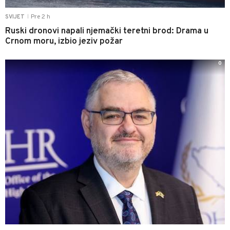
Pre 2 h
SVIJET
|
Ruski dronovi napali njemački teretni brod: Drama u
Crnom moru, izbio jeziv požar
0