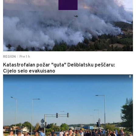
Pre 1 h
REGION
|
Katastrofalan požar "guta" Deliblatsku peščaru:
Cijelo selo evakuisano
0