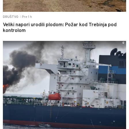
Pre 1 h
DRUŠTVO
|
Veliki napori urodili plodom: Požar kod Trebinja pod
kontrolom
0