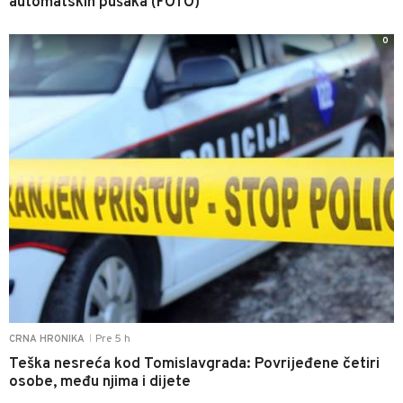
automatskih pušaka (FOTO)
0
Pre 5 h
CRNA HRONIKA
|
Teška nesreća kod Tomislavgrada: Povrijeđene četiri
osobe, među njima i dijete