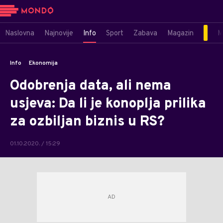
Naslovna
Najnovije
Info
Sport
Zabava
Magazin
M
Info
Ekonomija
Odobrenja data, ali nema
usjeva: Da li je konoplja prilika
za ozbiljan biznis u RS?
01.10.2020. / 15:29