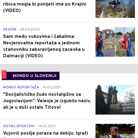
ribica mogla bi ponijeti ime po Krajini
(VIDEO)
0
REGION
29.05.2026.
|
Sam među vukovima i šakalima:
Nevjerovatna reportaža o jedinom
stanovniku zaboravljenog zaseoka u
Dalmaciji (VIDEO)
MONDO U SLOVENIJI
4
MONDO REPORTAŽA
16.02.2021.
|
"Socijalističko čudo nostalgično za
Jugoslavijom": Velenje je izgubilo naziv,
ali je u duši ostalo Titovo!
1
OSTALI SPORTOVI
14.02.2021.
|
Vujović poslije poraza na debiju: Igrači