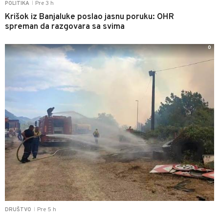
Pre 3 h
POLITIKA
|
Krišok iz Banjaluke poslao jasnu poruku: OHR
spreman da razgovara sa svima
0
Pre 5 h
DRUŠTVO
|