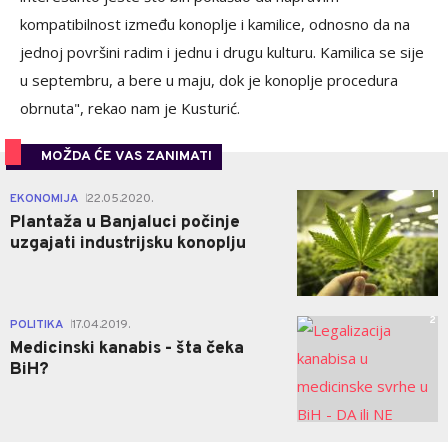
kompatibilnost između konoplje i kamilice, odnosno da na
jednoj površini radim i jednu i drugu kulturu. Kamilica se sije
u septembru, a bere u maju, dok je konoplje procedura
obrnuta", rekao nam je Kusturić.
MOŽDA ĆE VAS ZANIMATI
1
EKONOMIJA
22.05.2020.
|
Plantaža u Banjaluci počinje
uzgajati industrijsku konoplju
2
POLITIKA
17.04.2019.
|
Medicinski kanabis - šta čeka
BiH?