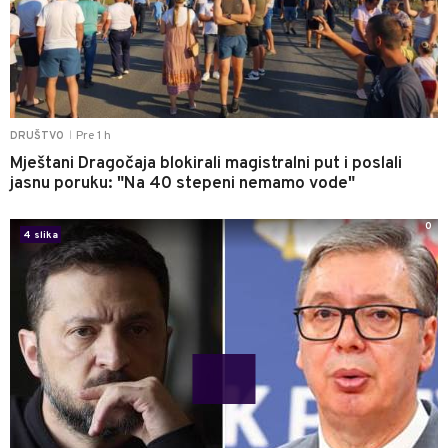
Pre 1 h
DRUŠTVO
|
Mještani Dragočaja blokirali magistralni put i poslali
jasnu poruku: "Na 40 stepeni nemamo vode"
0
4 slika