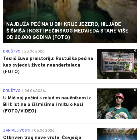
NAJDUŽA PEĆINA U BIH KRIJE JEZERO, HILJADE
ŠIŠMIŠA I KOSTI PEĆINSKOG MEDVJEDA STARE VIŠE
OD 20.000 GODINA (FOTO)
0
DRUŠTVO
28.06.2026.
|
Teslić čuva praistoriju: Rastuška pećina
kao svjedok života neandertalaca
(FOTO)
0
DRUŠTVO
06.06.2026.
|
U Mićinoj pećini s mladim naučnikom iz
BiH: Istina o šišmišima i mitu o kosi
(FOTO/VIDEO)
0
ZANIMLJIVOSTI
05.06.2026.
|
Otkriven trag nove vrste: Čovječja