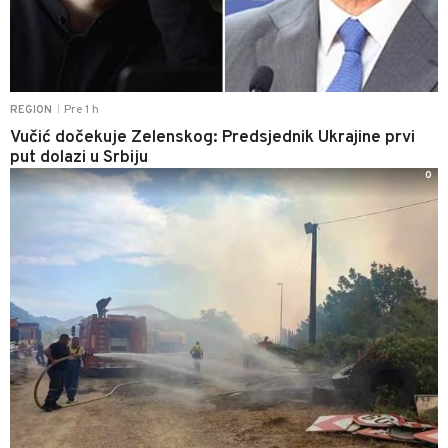
Pre 1 h
REGION
|
Vučić dočekuje Zelenskog: Predsjednik Ukrajine prvi
put dolazi u Srbiju
0