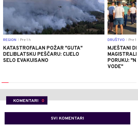
REGION
Pre 1 h
DRUŠTVO
Pre 1 
|
|
KATASTROFALAN POŽAR "GUTA"
MJEŠTANI D
DELIBLATSKU PEŠČARU: CIJELO
MAGISTRALNI
SELO EVAKUISANO
PORUKU: "N
VODE"
KOMENTARI
0
SVI KOMENTARI