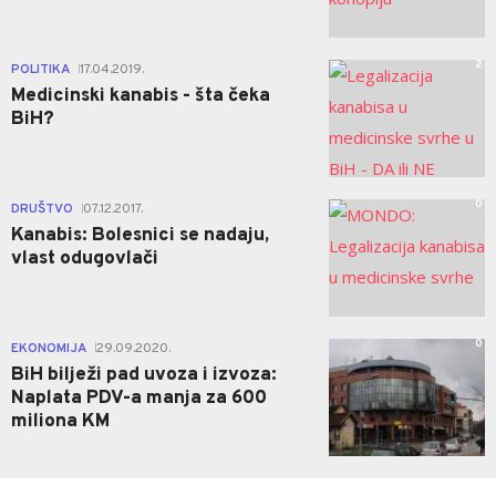
2
POLITIKA
17.04.2019.
|
Medicinski kanabis - šta čeka
BiH?
0
DRUŠTVO
07.12.2017.
|
Kanabis: Bolesnici se nadaju,
vlast odugovlači
0
EKONOMIJA
29.09.2020.
|
BiH bilježi pad uvoza i izvoza:
Naplata PDV-a manja za 600
miliona KM