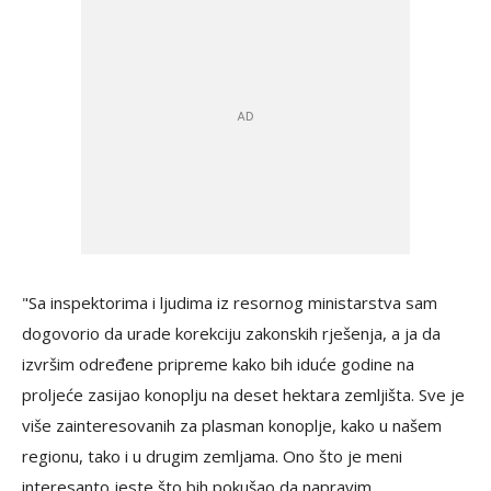
"Sa inspektorima i ljudima iz resornog ministarstva sam
dogovorio da urade korekciju zakonskih rješenja, a ja da
izvršim određene pripreme kako bih iduće godine na
proljeće zasijao konoplju na deset hektara zemljišta. Sve je
više zainteresovanih za plasman konoplje, kako u našem
regionu, tako i u drugim zemljama. Ono što je meni
interesanto jeste što bih pokušao da napravim