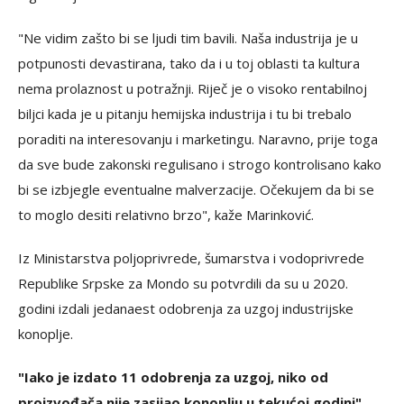
"Ne vidim zašto bi se ljudi tim bavili. Naša industrija je u
potpunosti devastirana, tako da i u toj oblasti ta kultura
nema prolaznost u potražnji. Riječ je o visoko rentabilnoj
biljci kada je u pitanju hemijska industrija i tu bi trebalo
poraditi na interesovanju i marketingu. Naravno, prije toga
da sve bude zakonski regulisano i strogo kontrolisano kako
bi se izbjegle eventualne malverzacije. Očekujem da bi se
to moglo desiti relativno brzo", kaže Marinković.
Iz Ministarstva poljoprivrede, šumarstva i vodoprivrede
Republike Srpske za Mondo su potvrdili da su u 2020.
godini izdali jedanaest odobrenja za uzgoj industrijske
konoplje.
"Iako je izdato 11 odobrenja za uzgoj, niko od
proizvođača nije zasijao konoplju u tekućoj godini",