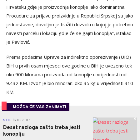
Hrvatsku gdje je proizvodnja konoplje jako dominantna.
Procudure za prijavu proizvidnje u Republici Srpskoj su jako
jednostavne, dovoljno je tražiti dozvolu u kojoj je potrebno
navesti parcelu i lokaciju gdje će se gajiti konoplja", istakao
je Pavlović.
Prema podacima Uprave za indirektno oporezivanje (UIO)
BiH u prvih osam mjeseci ove godine u BiH je uvezeno tek
oko 900 kilorama proizvoda od konoplje u vrijednosti od
9.432 KM. Izvoz je bio minoran: oko 35 kg u vrijednosti 310
KM.
MOŽDA ĆE VAS ZANIMATI
0
STIL
17.02.2017.
|
Deset razloga zašto treba jesti
konoplju