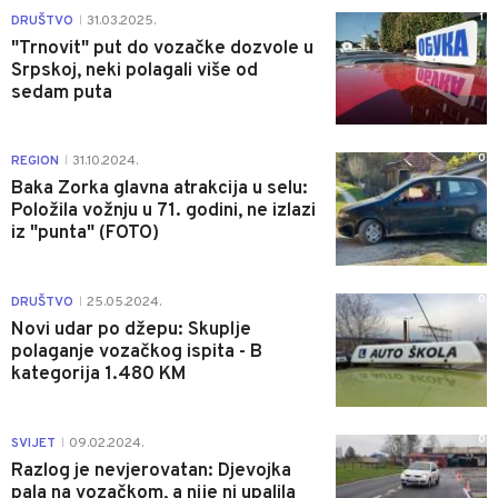
1
DRUŠTVO
31.03.2025.
|
"Trnovit" put do vozačke dozvole u
Srpskoj, neki polagali više od
sedam puta
0
REGION
31.10.2024.
|
Baka Zorka glavna atrakcija u selu:
Položila vožnju u 71. godini, ne izlazi
iz "punta" (FOTO)
0
DRUŠTVO
25.05.2024.
|
Novi udar po džepu: Skuplje
polaganje vozačkog ispita - B
kategorija 1.480 KM
0
SVIJET
09.02.2024.
|
Razlog je nevjerovatan: Djevojka
pala na vozačkom, a nije ni upalila