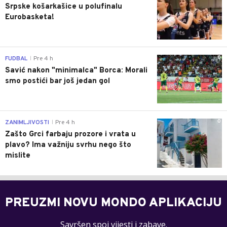
Srpske košarkašice u polufinalu
Eurobasketa!
0
FUDBAL
Pre 4 h
|
Savić nakon "minimalca" Borca: Morali
smo postići bar još jedan gol
0
ZANIMLJIVOSTI
Pre 4 h
|
Zašto Grci farbaju prozore i vrata u
plavo? Ima važniju svrhu nego što
mislite
PREUZMI NOVU MONDO APLIKACIJU
Savršen spoj vijesti i zabave.