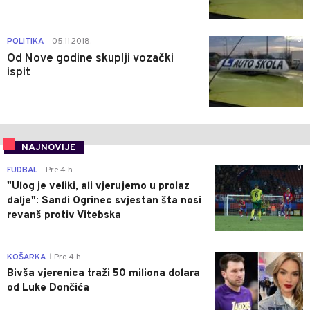
3
POLITIKA
05.11.2018.
|
Od Nove godine skuplji vozački
ispit
NAJNOVIJE
0
FUDBAL
Pre 4 h
|
"Ulog je veliki, ali vjerujemo u prolaz
dalje": Sandi Ogrinec svjestan šta nosi
revanš protiv Vitebska
0
KOŠARKA
Pre 4 h
|
Bivša vjerenica traži 50 miliona dolara
od Luke Dončića