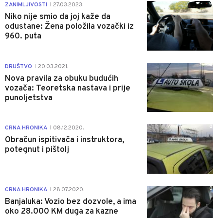
0
ZANIMLJIVOSTI
27.03.2023.
|
Niko nije smio da joj kaže da
odustane: Žena položila vozački iz
960. puta
0
DRUŠTVO
20.03.2021.
|
Nova pravila za obuku budućih
vozača: Teoretska nastava i prije
punoljetstva
0
CRNA HRONIKA
08.12.2020.
|
Obračun ispitivača i instruktora,
potegnut i pištolj
0
CRNA HRONIKA
28.07.2020.
|
Banjaluka: Vozio bez dozvole, a ima
oko 28.000 KM duga za kazne