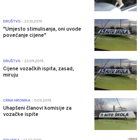
0
DRUŠTVO
23.10.2019.
|
"Umjesto stimulisanja, oni uvode
povećanje cijene"
0
DRUŠTVO
23.09.2019.
|
Cijene vozačkih ispita, zasad,
miruju
0
CRNA HRONIKA
11.05.2019.
|
Uhapšeni članovi komisije za
vozačke ispite
0