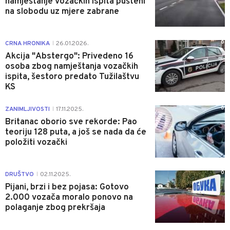
namještanje vozačkih ispita pušteni
na slobodu uz mjere zabrane
0
CRNA HRONIKA
26.01.2026.
|
Akcija "Abstergo": Privedeno 16
osoba zbog namještanja vozačkih
ispita, šestoro predato Tužilaštvu
KS
0
ZANIMLJIVOSTI
17.11.2025.
|
Britanac oborio sve rekorde: Pao
teoriju 128 puta, a još se nada da će
položiti vozački
0
DRUŠTVO
02.11.2025.
|
Pijani, brzi i bez pojasa: Gotovo
2.000 vozača moralo ponovo na
polaganje zbog prekršaja