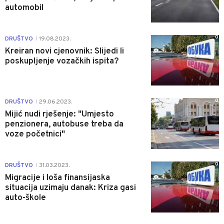
automobil
0
DRUŠTVO
19.08.2023.
|
Kreiran novi cjenovnik: Slijedi li
poskupljenje vozačkih ispita?
0
DRUŠTVO
29.06.2023.
|
Mijić nudi rješenje: "Umjesto
penzionera, autobuse treba da
voze početnici"
0
DRUŠTVO
31.03.2023.
|
Migracije i loša finansijaska
situacija uzimaju danak: Kriza gasi
auto-škole