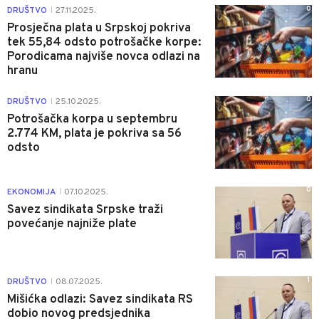
0
DRUŠTVO
27.11.2025.
|
Prosječna plata u Srpskoj pokriva
tek 55,84 odsto potrošačke korpe:
Porodicama najviše novca odlazi na
hranu
0
DRUŠTVO
25.10.2025.
|
Potrošačka korpa u septembru
2.774 KM, plata je pokriva sa 56
odsto
0
EKONOMIJA
07.10.2025.
|
Savez sindikata Srpske traži
povećanje najniže plate
1
DRUŠTVO
08.07.2025.
|
Mišićka odlazi: Savez sindikata RS
dobio novog predsjednika