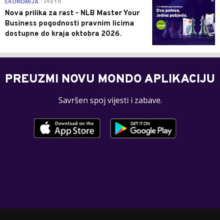
0
EKONOMIJA
Pre 1 h
|
Nova prilika za rast - NLB Master Your
Business pogodnosti pravnim licima
dostupne do kraja oktobra 2026.
PREUZMI NOVU MONDO APLIKACIJU
Savršen spoj vijesti i zabave.