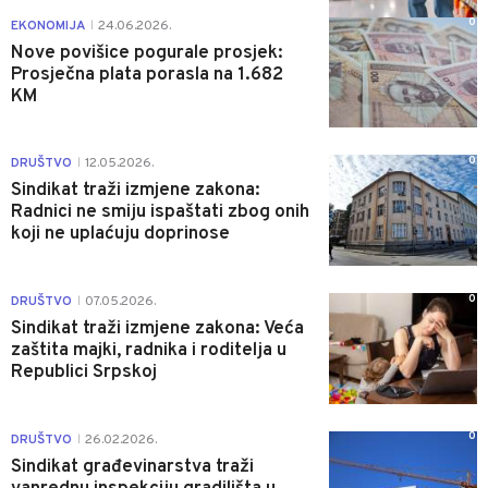
0
EKONOMIJA
24.06.2026.
|
Nove povišice pogurale prosjek:
Prosječna plata porasla na 1.682
KM
0
DRUŠTVO
12.05.2026.
|
Sindikat traži izmjene zakona:
Radnici ne smiju ispaštati zbog onih
koji ne uplaćuju doprinose
0
DRUŠTVO
07.05.2026.
|
Sindikat traži izmjene zakona: Veća
zaštita majki, radnika i roditelja u
Republici Srpskoj
0
DRUŠTVO
26.02.2026.
|
Sindikat građevinarstva traži