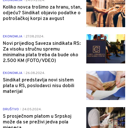
EKONOMIJA
24.09.2024.
|
Koliko novca trošimo za hranu, stan,
odjeću? Sindikat objavio podatke o
potrošačkoj korpi za avgust
0
EKONOMIJA
27.08.2024.
|
Novi prijedlog Saveza sindikata RS:
Za visoku stručnu spremu
minimalna plata treba da bude oko
2.500 KM (FOTO/VDEO)
0
EKONOMIJA
26.08.2024.
|
Sindikat predstavlja novi sistem
plata u RS, poslodavci nisu dobili
materijal
1
DRUŠTVO
24.05.2024.
|
S prosječnom platom u Srpskoj
može da se preživi jedva pola
mjeseca