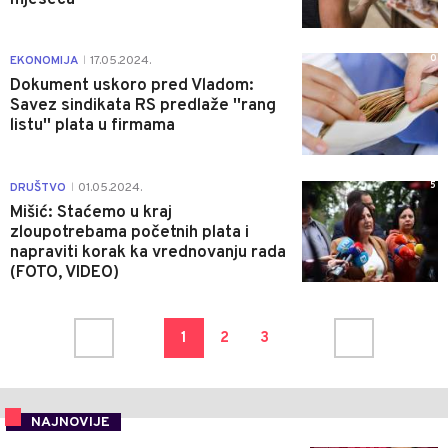
0
EKONOMIJA
17.05.2024.
|
Dokument uskoro pred Vladom:
Savez sindikata RS predlaže ''rang
listu'' plata u firmama
5
DRUŠTVO
01.05.2024.
|
Mišić: Staćemo u kraj
zloupotrebama početnih plata i
napraviti korak ka vrednovanju rada
(FOTO, VIDEO)
1
2
3
NAJNOVIJE