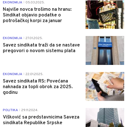
1
EKONOMIJA
05.03.2025.
|
Najviše novca trošimo na hranu:
Sindikat objavio podatke o
potrošačkoj korpi za januar
0
EKONOMIJA
27.01.2025.
|
Savez sindikata traži da se nastave
pregovori o novom sistemu plata
0
EKONOMIJA
22.01.2025.
|
Savez sindikata RS: Povećana
naknada za topli obrok za 2025.
godinu
0
POLITIKA
29.11.2024.
|
Višković sa predstavnicima Saveza
sindikata Republike Srpske