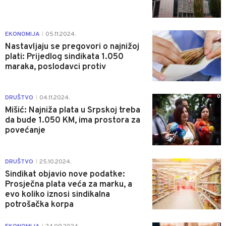
2
EKONOMIJA
05.11.2024.
|
Nastavljaju se pregovori o najnižoj
plati: Prijedlog sindikata 1.050
maraka, poslodavci protiv
0
DRUŠTVO
04.11.2024.
|
Mišić: Najniža plata u Srpskoj treba
da bude 1.050 KM, ima prostora za
povećanje
0
DRUŠTVO
25.10.2024.
|
Sindikat objavio nove podatke:
Prosječna plata veća za marku, a
evo koliko iznosi sindikalna
potrošačka korpa
0