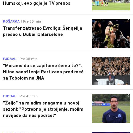
Humskoj, evo gdje je TV prenos
0
KOŠARKA
Pre 35 min
|
Transfer zatresao Evroligu: Šengelija
prešao u Dubai iz Barselone
0
FUDBAL
Pre 38 min
|
"Moramo da se zapitamo čemu to?":
Hitno saopštenje Partizana pred meč
sa Tobolom na JNA
0
FUDBAL
Pre 45 min
|
"Željo" sa mladim snagama u novoj
sezoni: "Potrebno je strpljenje, molim
navijače da nas podrže!"