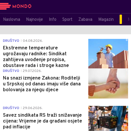
Naslovna
Najnovije
Info
Sport
Zabava
Magazin
M
0
DRUŠTVO
04.08.2026.
|
Ekstremne temperature
ugrožavaju radnike: Sindikat
zahtijeva uvođenje propisa,
obustave rada i stroge kazne
1
DRUŠTVO
29.07.2026.
|
Na snazi izmjene Zakona: Roditelji
u Srpskoj od danas imaju više dana
bolovanja za njegu djece
0
DRUŠTVO
29.06.2026.
|
Savez sindikata RS traži snižavanje
cijena: Vrijeme je da građani osjete
pad inflacije