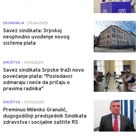
0
EKONOMIJA
25.06.2025.
|
Savez sindikata: Srpskoj
neophodno uvođenje novog
sistema plata
2
DRUŠTVO
01.05.2025.
|
Savez sindikata Srpske traži novo
povećanje plata: "Poslodavci
odmaraju i neće da pričaju o
pravima radnika"
0
DRUŠTVO
29.03.2025.
|
Preminuo Milenko Granulić,
dugogodišnji predsjednik Sindikata
zdravstva i socijalne zaštite RS