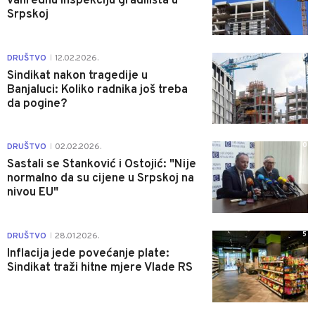
vanrednu inspekciju gradilišta u
Srpskoj
0
DRUŠTVO
12.02.2026.
|
Sindikat nakon tragedije u
Banjaluci: Koliko radnika još treba
da pogine?
0
DRUŠTVO
02.02.2026.
|
Sastali se Stanković i Ostojić: "Nije
normalno da su cijene u Srpskoj na
nivou EU"
5
DRUŠTVO
28.01.2026.
|
Inflacija jede povećanje plate:
Sindikat traži hitne mjere Vlade RS