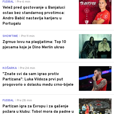
0
FUDBAL
Pre 6 min
|
Velež pred gostovanje u Banjaluci
ostao bez standarnog prvotimca:
Andro Babić nastavlja karijeru u
Portugalu
0
SHOWTIME
Pre 11 min
|
Zgrnuo lovu na plagijatima: Top 10
pjesama koje je Dino Merlin ukrao
0
KOŠARKA
Pre 24 min
|
"Znate svi da sam igrao protiv
Partizana": Luka Vildoza prvi put
progovorio o dolasku među crno-bijele
0
FUDBAL
Pre 28 min
|
Partizan igra za Evropu i za gašenje
požara u klubu: Tobol mora da padne u