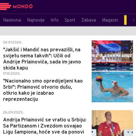
Naslovna
Najnovije
Info
Sport
Zabava
Magazin
M
0
26.01.2026.
"Jakšić i Mandić nas prevazišli, na
svijetu nema takvih": Učili od
Andrije Prlainovića, sada im javno
skida kapu
0
17.10.2025.
"Nacionalno smo opredijeljeni kao
Srbi": Prlainović otvorio dušu,
otkrio kako je izabrao
reprezentaciju
0
26.09.2025.
Andrija Prlainović se vratio u Srbiju:
Sa Partizanom i Zvezdom osvajao
Ligu šampiona, hoće sve da ponovi