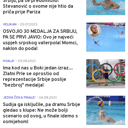
Srbiju, pa se predomislio!
Stevanović o ovome nije htio da
priča prije Pariza
0
VELIKAN
25.07.2023.
|
OSVOJIO 30 MEDALJA ZA SRBIJU,
PA SE PRVI JAVIO: Ovo je najveći
uspjeh srpskog vaterpola! Momci,
naklon do poda!
0
HVALA!
09.08.2021.
|
Ima kod nas u Boki jedan izraz...
Zlatni Prle se oprostio od
reprezentacije Srbije poslije
"bezbroj" medalja!
0
JEDVA ČEKA FINALE!
06.08.2021.
|
Sudija ga isključile, pa dramu Srbije
gledao s klupe: Ne može bolji
scenario od ovog, u finale idemo s
osmijehom!