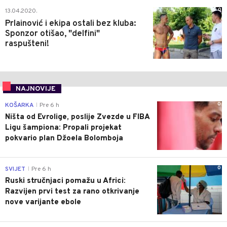
0
13.04.2020.
Prlainović i ekipa ostali bez kluba:
Sponzor otišao, "delfini"
raspušteni!
NAJNOVIJE
0
KOŠARKA
Pre 6 h
|
Ništa od Evrolige, poslije Zvezde u FIBA
Ligu šampiona: Propali projekat
pokvario plan Džoela Bolomboja
0
SVIJET
Pre 6 h
|
Ruski stručnjaci pomažu u Africi:
Razvijen prvi test za rano otkrivanje
nove varijante ebole