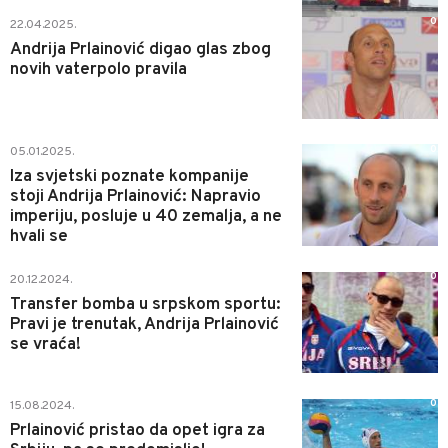
0
22.04.2025.
Andrija Prlainović digao glas zbog
novih vaterpolo pravila
0
05.01.2025.
Iza svjetski poznate kompanije
stoji Andrija Prlainović: Napravio
imperiju, posluje u 40 zemalja, a ne
hvali se
0
20.12.2024.
Transfer bomba u srpskom sportu:
Pravi je trenutak, Andrija Prlainović
se vraća!
0
15.08.2024.
Prlainović pristao da opet igra za