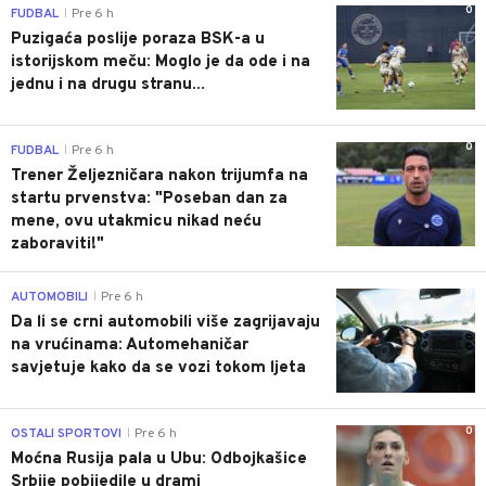
0
FUDBAL
Pre 6 h
|
Puzigaća poslije poraza BSK-a u
istorijskom meču: Moglo je da ode i na
jednu i na drugu stranu...
0
FUDBAL
Pre 6 h
|
Trener Željezničara nakon trijumfa na
startu prvenstva: "Poseban dan za
mene, ovu utakmicu nikad neću
zaboraviti!"
0
AUTOMOBILI
Pre 6 h
|
Da li se crni automobili više zagrijavaju
na vrućinama: Automehaničar
savjetuje kako da se vozi tokom ljeta
0
OSTALI SPORTOVI
Pre 6 h
|
Moćna Rusija pala u Ubu: Odbojkašice
Srbije pobijedile u drami