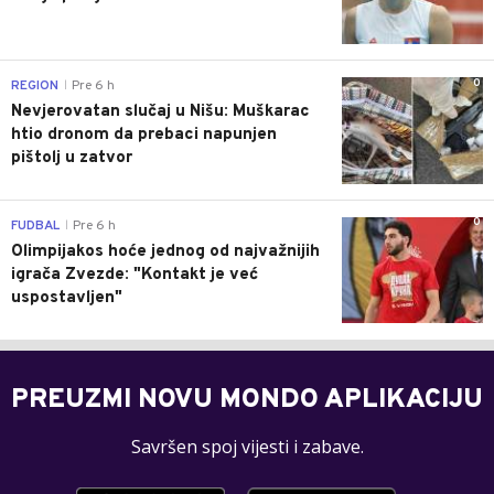
0
REGION
Pre 6 h
|
Nevjerovatan slučaj u Nišu: Muškarac
htio dronom da prebaci napunjen
pištolj u zatvor
0
FUDBAL
Pre 6 h
|
Olimpijakos hoće jednog od najvažnijih
igrača Zvezde: "Kontakt je već
uspostavljen"
PREUZMI NOVU MONDO APLIKACIJU
Savršen spoj vijesti i zabave.