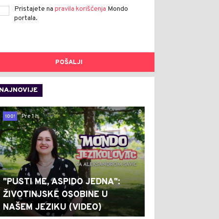
Pristajete na
pravila korišćenja
Mondo
portala.
POŠALJI
NAJNOVIJE
0
Pre 1 h
100!
"PUSTI ME, ASPIDO JEDNA":
ŽIVOTINJSKE OSOBINE U
NAŠEM JEZIKU (VIDEO)