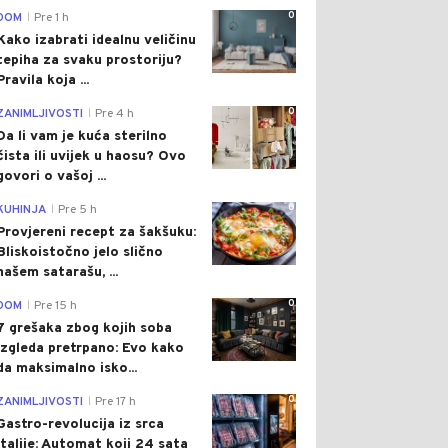
0
DOM
Pre 1 h
|
Kako izabrati idealnu veličinu
tepiha za svaku prostoriju?
Pravila koja ...
0
ZANIMLJIVOSTI
Pre 4 h
|
Da li vam je kuća sterilno
čista ili uvijek u haosu? Ovo
govori o vašoj ...
0
KUHINJA
Pre 5 h
|
Provjereni recept za šakšuku:
Bliskoistočno jelo slično
našem satarašu, ...
0
DOM
Pre 15 h
|
7 grešaka zbog kojih soba
izgleda pretrpano: Evo kako
da maksimalno isko...
0
ZANIMLJIVOSTI
Pre 17 h
|
Gastro-revolucija iz srca
Italije: Automat koji 24 sata