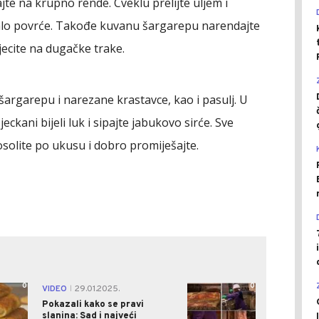
te na krupno rende. Cveklu prelijte uljem i
talo povrće. Takođe kuvanu šargarepu narendajte
jecite na dugačke trake.
šargarepu i narezane krastavce, kao i pasulj. U
eckani bijeli luk i sipajte jabukovo sirće. Sve
solite po ukusu i dobro promiješajte.
0
0
VIDEO
29.01.2025.
|
Pokazali kako se pravi
slanina: Sad i najveći