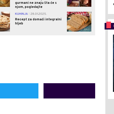
gurmani ne znaju šta će s
njom, pogledajte
0
0
KUHINJA
28.01.2025.
|
Recept za domaći integralni
hljeb