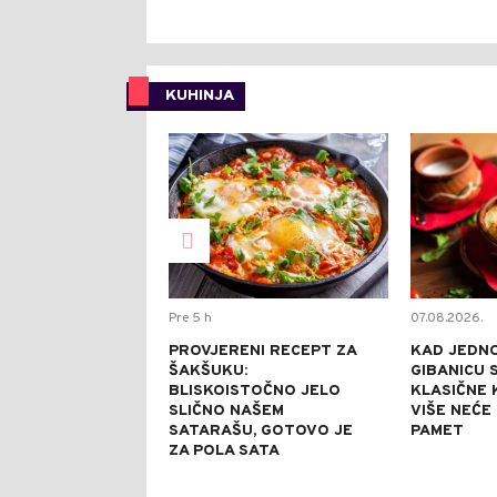
KUHINJA
0
Pre 5 h
07.08.2026.
PROVJERENI RECEPT ZA
KAD JEDN
ŠAKŠUKU:
GIBANICU S
BLISKOISTOČNO JELO
KLASIČNE 
SLIČNO NAŠEM
VIŠE NEĆE
SATARAŠU, GOTOVO JE
PAMET
ZA POLA SATA