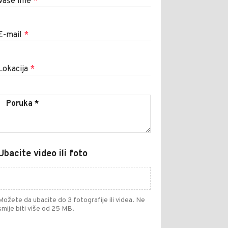
Vaše ime
*
E-mail
*
Lokacija
*
Ubacite video ili foto
Možete da ubacite do 3 fotografije ili videa. Ne
smije biti više od 25 MB.