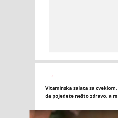
Vesna
AUTOR
0
Kerkez
Vitaminska salata sa cveklom, 
da pojedete nešto zdravo, a mož