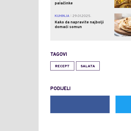
palačinke
KUHINJA
29.01.2025.
|
Kako da napravite najbolji
domaći somun
TAGOVI
RECEPT
SALATA
PODIJELI