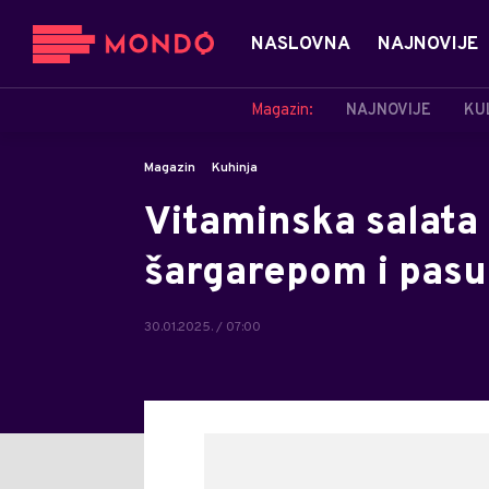
NASLOVNA
NAJNOVIJE
Magazin:
NAJNOVIJE
KU
Magazin
Kuhinja
Vitaminska salata
šargarepom i pasu
30.01.2025. / 07:00