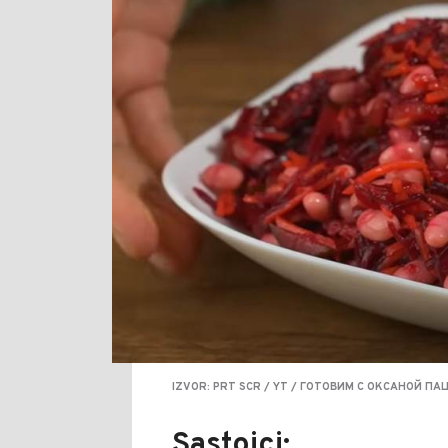
IZVOR: PRT SCR / YT / ГОТОВИМ С ОКСАНОЙ П
Sastojci: