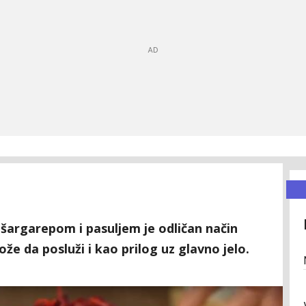
šargarepom i pasuljem je odličan način
e da posluži i kao prilog uz glavno jelo.