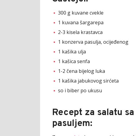
300 g kuvane cvekle
1 kuvana šargarepa
2-3 kisela krastavca
1 konzerva pasulja, ocijeđenog
1 kašika ulja
1 kašica senfa
1-2 čena bijelog luka
1 kašika jabukovog sirćeta
so i biber po ukusu
Recept za salatu sa
pasuljem: