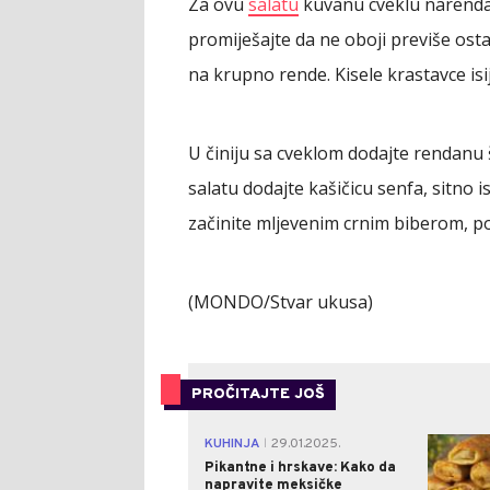
Za ovu
salatu
kuvanu cveklu narendaj
promiješajte da ne oboji previše os
na krupno rende. Kisele krastavce isi
U činiju sa cveklom dodajte rendanu 
salatu dodajte kašičicu senfa, sitno isj
začinite mljevenim crnim biberom, po
(MONDO/Stvar ukusa)
PROČITAJTE JOŠ
KUHINJA
29.01.2025.
|
Pikantne i hrskave: Kako da
napravite meksičke