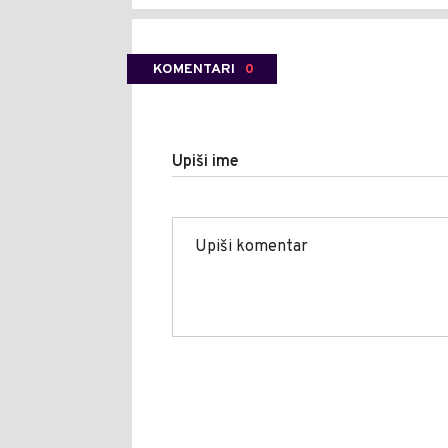
KOMENTARI
0
Upiši ime