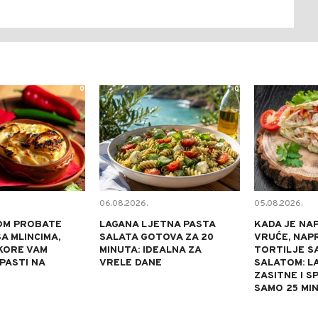
0
0
06.08.2026.
05.08.2026.
OM PROBATE
LAGANA LJETNA PASTA
KADA JE NA
A MLINCIMA,
SALATA GOTOVA ZA 20
VRUĆE, NAP
KORE VAM
MINUTA: IDEALNA ZA
TORTILJE S
 PASTI NA
VRELE DANE
SALATOM: L
ZASITNE I S
SAMO 25 MI