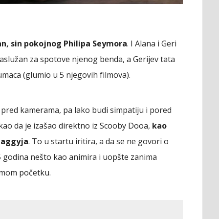
, sin pokojnog Philipa Seymora
. I Alana i Geri
zaslužan za spotove njenog benda, a Gerijev tata
umaca (glumio u 5 njegovih filmova).
ek pred kamerama, pa lako budi simpatiju i pored
 kao da je izašao direktno iz Scooby Dooa,
kao
haggyja
. To u startu iritira, a da se ne govori o
5 godina nešto kao animira i uopšte zanima
amom početku.