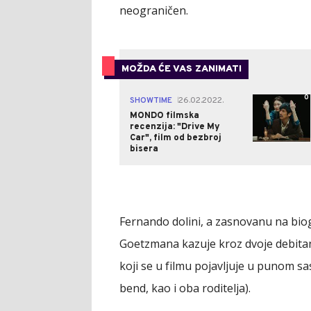
neograničen.
MOŽDA ĆE VAS ZANIMATI
0
SHOWTIME
26.02.2022.
|
MONDO filmska
recenzija: "Drive My
Car", film od bezbroj
bisera
Fernando dolini, a zasnovanu na biog
Goetzmana kazuje kroz dvoje debitan
koji se u filmu pojavljuje u punom sas
bend, kao i oba roditelja).