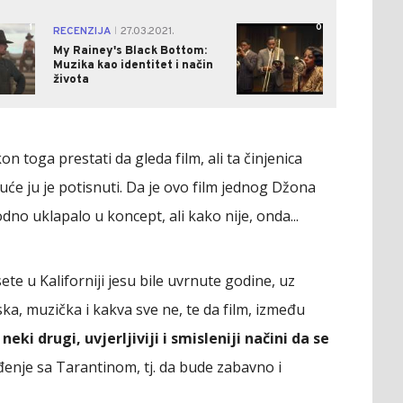
1
0
RECENZIJA
27.03.2021.
|
My Rainey's Black Bottom:
Muzika kao identitet i način
života
n toga prestati da gleda film, ali ta činjenica
e ju je potisnuti. Da je ovo film jednog Džona
dno uklapalo u koncept, ali kako nije, onda...
e u Kaliforniji jesu bile uvrnute godine, uz
ka, muzička i kakva sve ne, te da film, između
neki drugi, uvjerljiviji i smisleniji načini da se
eđenje sa Tarantinom, tj. da bude zabavno i