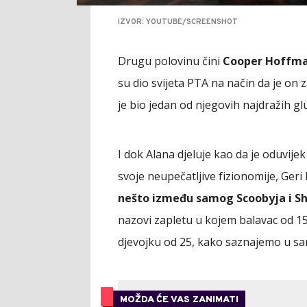
IZVOR: YOUTUBE/SCREENSHOT
Drugu polovinu čini
Cooper Hoffman
su dio svijeta PTA na način da je on 
je bio jedan od njegovih najdražih gl
I dok Alana djeluje kao da je oduvij
svoje neupečatljive fizionomije, Geri
nešto između samog Scoobyja i S
nazovi zapletu u kojem balavac od 1
djevojku od 25, kako saznajemo u s
MOŽDA ĆE VAS ZANIMATI