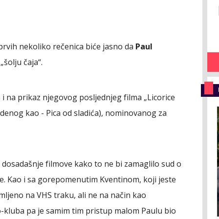
 prvih nekoliko rečenica biće jasno da
Paul
šolju čaja“.
i na prikaz njegovog posljednjeg filma „Licorice
edenog kao - Pica od sladića), nominovanog za
dosadašnje filmove kako to ne bi zamaglilo sud o
e. Kao i sa gorepomenutim Kventinom, koji jeste
imljeno na VHS traku, ali ne na način kao
deo-kluba pa je samim tim pristup malom Paulu bio