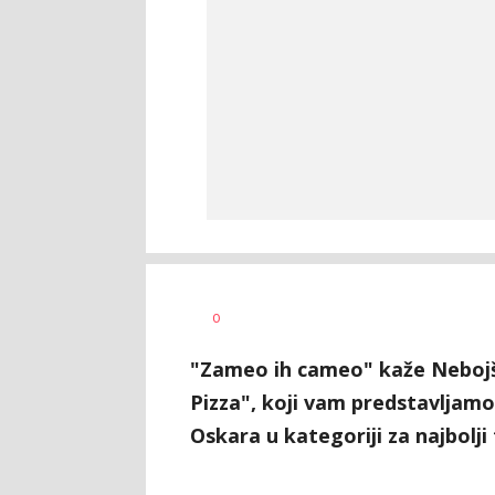
Vesna
AUTOR
0
Kerkez
"Zameo ih cameo" kaže Nebojša
Pizza", koji vam predstavljamo
Oskara u kategoriji za najbolji 