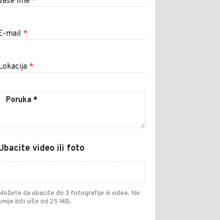
Vaše ime
*
E-mail
*
Lokacija
*
Ubacite video ili foto
Možete da ubacite do 3 fotografije ili videa. Ne
smije biti više od 25 MB.