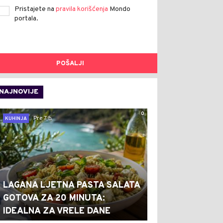
Pristajete na
pravila korišćenja
Mondo
portala.
POŠALJI
NAJNOVIJE
0
Pre 7 h
KUHINJA
LAGANA LJETNA PASTA SALATA
GOTOVA ZA 20 MINUTA:
IDEALNA ZA VRELE DANE