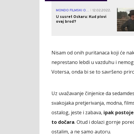
MONDO FILMSKI OSVRT
12.02.2022.
|
U susret Oskaru: Kud plovi
ovaj brod?
Nisam od onih puritanaca koji će nako
neprestano lebdi u vazduhu i nemoguć
Votersa, onda bi se to savršeno priro
Uz uvažavanje činjenice da sedamdeset
svakojaka pretjerivanja, modna, films
ostalog, jeste i zabava,
ipak postoje 
to dočara
. Otud i dolazi gornje por
ostalim, a ne samo autoru.