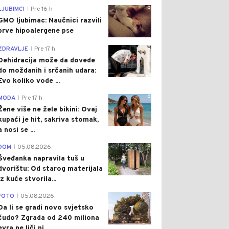
0
LJUBIMCI
Pre 16 h
|
GMO ljubimac: Naučnici razvili
prve hipoalergene pse
0
ZDRAVLJE
Pre 17 h
|
Dehidracija može da dovede
do moždanih i srčanih udara:
Evo koliko vode ...
0
MODA
Pre 17 h
|
Žene više ne žele bikini: Ovaj
kupaći je hit, sakriva stomak,
a nosi se ...
0
DOM
05.08.2026.
|
Šveđanka napravila tuš u
dvorištu: Od starog materijala
iz kuće stvorila...
0
FOTO
05.08.2026.
|
Da li se gradi novo svjetsko
čudo? Zgrada od 240 miliona
evra ne liči ni...