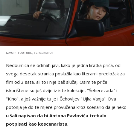
IZVOR: YOUTUBE, SCREENSHOT
Nedoumica se odmah javi, kako je jedna kratka priča, od
svega desetak stranica poslužila kao literarni predložak za
film od 3 sata, ali to i nije baš slučaj. Osim te priče
iskorištene su još dvije iz iste kolekcije, "Šeherezada" i
"Kino", a još važnije tu je i Čehovljev "Ujka Vanja". Ova
potonja je do te mjere provučena kroz scenario da je neko
u šali napisao da bi Antona Pavloviča trebalo
potpisati kao koscenaristu
.