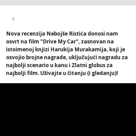
Vesna
AUTOR
0
Kerkez
Nova recenzija Nebojše Ristića donosi nam
osvrt na film "Drive My Car", zasnovan na
istoimenoj knjizi Harukija Murakamija, koji je
osvojio brojne nagrade, uključujući nagradu za
najbolji scenario u kanu i Zlatni globus za
najbolji film. Uživajte u čitanju (i gledanju)!