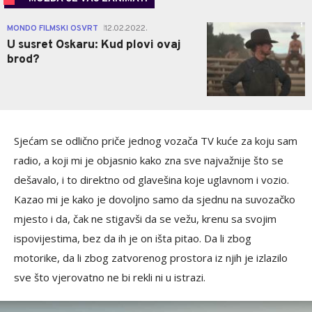
1
MONDO FILMSKI OSVRT
12.02.2022.
|
U susret Oskaru: Kud plovi ovaj
brod?
Sjećam se odlično priče jednog vozača TV kuće za koju sam
radio, a koji mi je objasnio kako zna sve najvažnije što se
dešavalo, i to direktno od glavešina koje uglavnom i vozio.
Kazao mi je kako je dovoljno samo da sjednu na suvozačko
mjesto i da, čak ne stigavši da se vežu, krenu sa svojim
ispovijestima, bez da ih je on išta pitao. Da li zbog
motorike, da li zbog zatvorenog prostora iz njih je izlazilo
sve što vjerovatno ne bi rekli ni u istrazi.