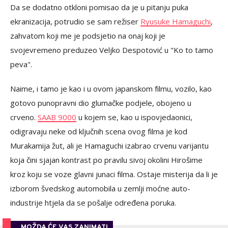
Da se dodatno otkloni pomisao da je u pitanju puka
ekranizacija, potrudio se sam režiser
Ryusuke Hamaguchi
,
zahvatom koji me je podsjetio na onaj koji je
svojevremeno preduzeo Veljko Despotović u "Ko to tamo
peva".
Naime, i tamo je kao i u ovom japanskom filmu, vozilo, kao
gotovo punopravni dio glumačke podjele, obojeno u
crveno.
SAAB 9000
u kojem se, kao u ispovjedaonici,
odigravaju neke od ključnih scena ovog filma je kod
Murakamija žut, ali je Hamaguchi izabrao crvenu varijantu
koja čini sjajan kontrast po pravilu sivoj okolini Hirošime
kroz koju se voze glavni junaci filma. Ostaje misterija da li je
izborom švedskog automobila u zemlji moćne auto-
industrije htjela da se pošalje određena poruka.
MOŽDA ĆE VAS ZANIMATI