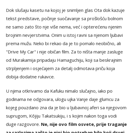
Dok slušaju kasetu na kojoj je snimljen glas Ota dok kazuje
tekst predstave, počinje suočavanje sa prošlošću bolnom
ne samo zato što nje više nema, već i opterećenu njenim
brojnim nevjerstvima. Onim u istoj ravni sa njenom ljubavi
prema mužu. Neko bi rekao da je to pomalo neobično, ali
"Drive My Car" i nije običan film. Za to ništa manje zasluge
od Murakamija pripadaju Hamaguchiju, koji sa beskrajnim
strpljenjem i osjećajem za detalj odmotava priču koja
dobija dodatne rukavce.
U njima otkrivamo da Kafuku nimalo slučajno, iako po
godinama ne odgovara, ulogu ujka Vanje daje glumcu za
kojeg pouzdano zna da je bio u ljubavnoj aferi sa njegovom
suprugom, Kōjiju Takatsukiju, i s kojim nakon toga vodi
duge razgovore.
Ne, nije ovo film osvete, prije traganje
za razlozima zašto je njoj bio potreban bilo koji drugi