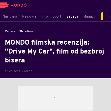
Naslovna
Najnovije
Info
Sport
Zabava
Magazin
M
Zabava
Showtime
MONDO filmska recenzija:
"Drive My Car", film od bezbroj
bisera
26.02.2022. / 05:00