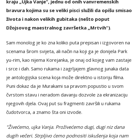
kraju „Ujka Vanje“, jednu od onih vanvremenskih
bravura kojima su se veliki pisci služili da opišu smisao
života i nakon velikih gubitaka (nešto poput
Džojsovog maestralnog završetka „Mrtvih“)
.
Sam monolog je ko zna koliko puta prepisan i izgovoren na
scenama širom svijeta, ali način na koji ga je donijela Park
yu-rim, kao nijema Korejanka, je onaj od kojeg vam zastaje
i srce i dah. Samo rukama i zagrljajem glavnog junaka data
je antologijska scena koja može direktno u istoriju filma.
Puni dokaz da je Murakami sa pravom popustio u svom
čvrstom stavu i neradom davanju dozvole za ekranizaciju
njegovih djela. Ovaj put su fragmenti završili u rukama
čudotvorca, a znamo šta oni izvode.
"Živećemo, ujka Vanja. Proživećemo dugi, dugi niz dana
dugih večeri. Strpljivo ćemo podnositi iskušenja koja nam