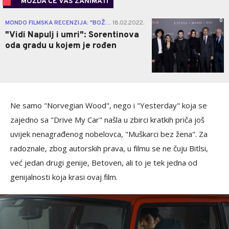
MOŽDA ĆE VAS ZANIMATI
0
MONDO FILMSKA RECENZIJA: "BOŽJA RUKA"
18.02.2022.
|
"Vidi Napulj i umri": Sorentinova
oda gradu u kojem je rođen
Ne samo "Norvegian Wood", nego i "Yesterday" koja se
zajedno sa "Drive My Car" našla u zbirci kratkih priča još
uvijek nenagrađenog nobelovca, "Muškarci bez žena". Za
radoznale, zbog autorskih prava, u filmu se ne čuju Bitlsi,
već jedan drugi genije, Betoven, ali to je tek jedna od
genijalnosti koja krasi ovaj film.