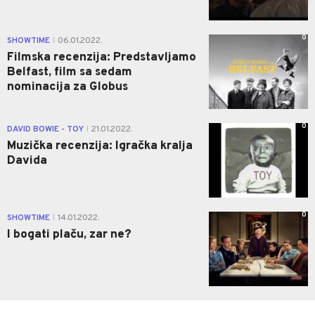
0
SHOWTIME
06.01.2022.
|
Filmska recenzija: Predstavljamo
Belfast, film sa sedam
nominacija za Globus
0
DAVID BOWIE - TOY
21.01.2022.
|
Muzička recenzija: Igračka kralja
Davida
0
SHOWTIME
14.01.2022.
|
I bogati plaču, zar ne?