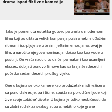
drama ispod fiktivne komedije
Iako je pomenuta estetika gotovo pa umrla u modernom
filmu koji po diktatu velikih kompanija pulsira nekim luđačkim
ritmom i iscrpljuje se u brzim, jeftinim emocijama, ovaj je
film, a naročito njegova nominacija, došao kao kap vode u
pustinji. On vraća nadu u to da će, pa makar i kao usamljeni
eksces, dobijati ponovo filmove kao sa kraja šezdesetih i
početka sedamdesetih prošlog vijeka.
One u kojima se oko kamere kao produžetak misli režisera
sa puno diskrecije, pa i tišine, spušta na porodične ljude koji
žive svoje „obične“ živote. U kojima je toliko neobičnosti da
su zlatni rudnik za svakog autora, nebitno koje grane