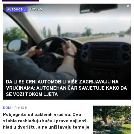
0
Pre 6 h
AUTOMOBILI
DA LI SE CRNI AUTOMOBILI VIŠE ZAGRIJAVAJU NA
VRUĆINAMA: AUTOMEHANIČAR SAVJETUJE KAKO DA
SE VOZI TOKOM LJETA
0
DOM
Pre 10 h
|
Pobjegnite od paklenih vrućina: Ova
stabla rashlađuju kuću i prave najljepši
hlad u dvorištu, a ne uništavaju temelje