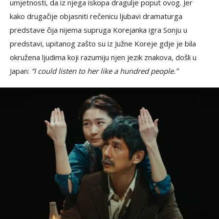
umjetnosti, da iz njega iskopa dragulje poput ovog. Jer
kako drugačije objasniti rečenicu ljubavi dramaturga
predstave čija nijema supruga Korejanka igra Sonju u
predstavi, upitanog zašto su iz Južne Koreje gdje je bila
okružena ljudima koji razumiju njen jezik znakova, došli u
Japan:
“I could listen to her like a hundred people.”