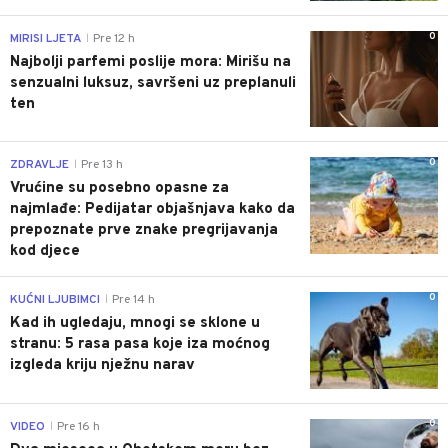
0
MIRISI LJETA
Pre 12 h
|
Najbolji parfemi poslije mora: Mirišu na
senzualni luksuz, savršeni uz preplanuli
ten
0
ZDRAVLJE
Pre 13 h
|
Vrućine su posebno opasne za
najmlađe: Pedijatar objašnjava kako da
prepoznate prve znake pregrijavanja
kod djece
0
KUĆNI LJUBIMCI
Pre 14 h
|
Kad ih ugledaju, mnogi se sklone u
stranu: 5 rasa pasa koje iza moćnog
izgleda kriju nježnu narav
0
VIDEO
Pre 16 h
|