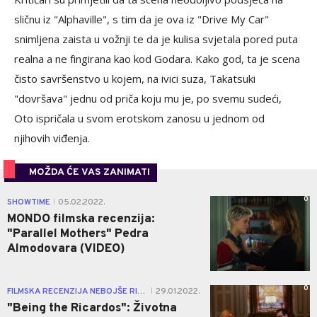
sličnu iz "Alphaville", s tim da je ova iz "Drive My Car"
snimljena zaista u vožnji te da je kulisa svjetala pored puta
realna a ne fingirana kao kod Godara. Kako god, ta je scena
čisto savršenstvo u kojem, na ivici suza, Takatsuki
"dovršava" jednu od priča koju mu je, po svemu sudeći,
Oto ispričala u svom erotskom zanosu u jednom od
njihovih viđenja.
MOŽDA ĆE VAS ZANIMATI
0
SHOWTIME
05.02.2022.
|
MONDO filmska recenzija:
"Parallel Mothers" Pedra
Almodovara (VIDEO)
0
FILMSKA RECENZIJA NEBOJŠE RISTIĆA
29.01.2022.
|
"Being the Ricardos": Životna