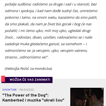
pošalje sudbina; radićemo za druge i sad i u starosti, bez
odmora i spokoja, i kad nam dođe sudnji čas, umrećemo
pokorno i tamo, na onom svetu, kazaćemo da smo patili,
da smo plakali, da nam je život bio gorak i bog će nas
požaliti; i mi ćemo ujko, mili moj ujko, ugledati drugi
život... radostan, divan, uzvišen, radovaćemo se i naše
sadašnje muke gledaćemo ganuti, sa osmehom – i
odmorićemo se. Ja verujem, ujko, verujem vatreno,
strasno...odmorićemo se!".
(Nebojša Ristić za mondo.ba)
MOŽDA ĆE VAS ZANIMATI
0
SHOWTIME
08.01.2022.
|
"The Power of the Dog":
Kamberbeč i muzika "ukrali šou"