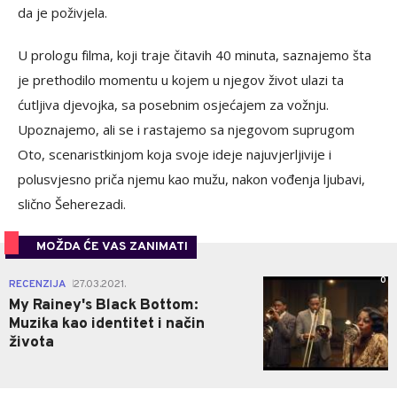
da je poživjela.
U prologu filma, koji traje čitavih 40 minuta, saznajemo šta
je prethodilo momentu u kojem u njegov život ulazi ta
ćutljiva djevojka, sa posebnim osjećajem za vožnju.
Upoznajemo, ali se i rastajemo sa njegovom suprugom
Oto, scenaristkinjom koja svoje ideje najuvjerljivije i
polusvjesno priča njemu kao mužu, nakon vođenja ljubavi,
slično Šeherezadi.
MOŽDA ĆE VAS ZANIMATI
0
RECENZIJA
27.03.2021.
|
My Rainey's Black Bottom:
Muzika kao identitet i način
života