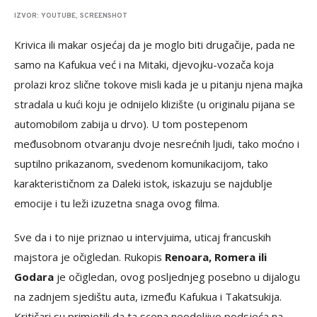
IZVOR: YOUTUBE, SCREENSHOT
Krivica ili makar osjećaj da je moglo biti drugačije, pada ne
samo na Kafukua već i na Mitaki, djevojku-vozača koja
prolazi kroz slične tokove misli kada je u pitanju njena majka
stradala u kući koju je odnijelo klizište (u originalu pijana se
automobilom zabija u drvo). U tom postepenom
međusobnom otvaranju dvoje nesrećnih ljudi, tako moćno i
suptilno prikazanom, svedenom komunikacijom, tako
karakterističnom za Daleki istok, iskazuju se najdublje
emocije i tu leži izuzetna snaga ovog filma.
Sve da i to nije priznao u intervjuima, uticaj francuskih
majstora je očigledan. Rukopis
Renoara, Romera ili
Godara
je očigledan, ovog posljednjeg posebno u dijalogu
na zadnjem sjedištu auta, između Kafukua i Takatsukija.
Kritičari su primjetili da ta scena neodoljivo podsjeća na