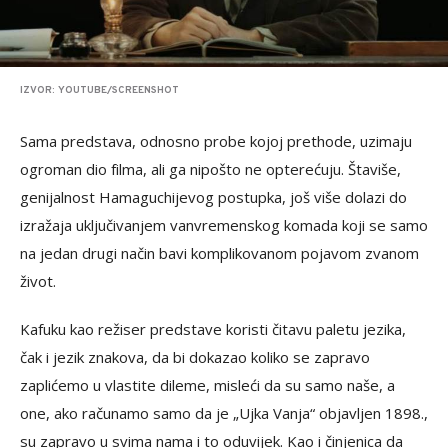
IZVOR: YOUTUBE/SCREENSHOT
Sama predstava, odnosno probe kojoj prethode, uzimaju
ogroman dio filma, ali ga nipošto ne opterećuju. Štaviše,
genijalnost Hamaguchijevog postupka, još više dolazi do
izražaja uključivanjem vanvremenskog komada koji se samo
na jedan drugi način bavi komplikovanom pojavom zvanom
život.
Kafuku kao režiser predstave koristi čitavu paletu jezika,
čak i jezik znakova, da bi dokazao koliko se zapravo
zaplićemo u vlastite dileme, misleći da su samo naše, a
one, ako računamo samo da je „Ujka Vanja“ objavljen 1898.,
su zapravo u svima nama i to oduvijek. Kao i činjenica da