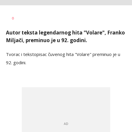
Dragana
AUTOR
0
Božić
Autor teksta legendarnog hita "Volare", Franko
Miljači, preminuo je u 92. godini.
Tvorac i tekstopisac čuvenog hita "Volare" preminuo je u
92. godini.