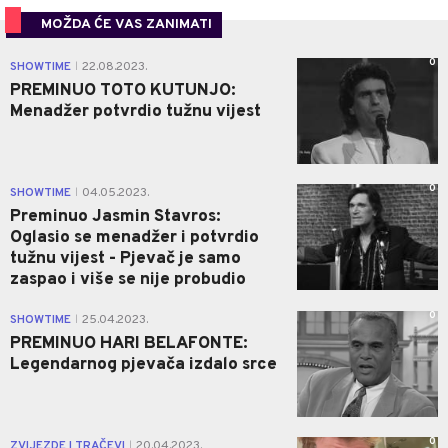
MOŽDA ĆE VAS ZANIMATI
0
SHOWTIME
22.08.2023.
|
PREMINUO TOTO KUTUNJO:
Menadžer potvrdio tužnu vijest
0
SHOWTIME
04.05.2023.
|
Preminuo Jasmin Stavros:
Oglasio se menadžer i potvrdio
tužnu vijest - Pjevač je samo
zaspao i više se nije probudio
0
SHOWTIME
25.04.2023.
|
PREMINUO HARI BELAFONTE:
Legendarnog pjevača izdalo srce
0
ZVIJEZDE I TRAČEVI
20.04.2023.
|