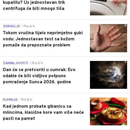
kupatilu? Uz jednostavan trik
centrifuga će biti mnogo tiša
0
ZDRAVLJE
Pre 6 h
|
Tokom vrućina tijelo neprimjetno gubi
vodu: Jednostavan test sa kožom
pomaže da prepoznate problem
0
ZANIMLJIVOSTI
Pre 6 h
|
Dan će se pretvoriti u sumrak: Evo
odakle će biti vidljivo potpuno
pomračenje Sunca 2026. godine
0
KUHINJA
Pre 8 h
|
Kad jednom probate gibanicu sa
mlincima, klasične kore vam više neće
pasti na pamet