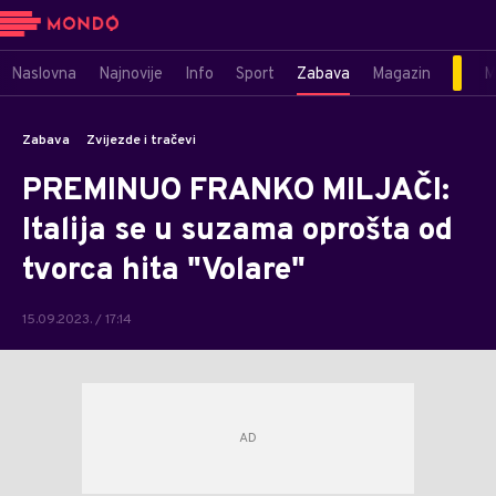
Naslovna
Najnovije
Info
Sport
Zabava
Magazin
M
Zabava
Zvijezde i tračevi
PREMINUO FRANKO MILJAČI:
Italija se u suzama oprošta od
tvorca hita "Volare"
15.09.2023. / 17:14