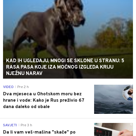
KAD IH UGLEDAJU, MNOGI SE SKLONE U STRANU: 5
RASA PASA KOJE IZA MOĆNOG IZGLEDA KRIJU
NJEŽNU NARAV
0
VIDEO
Pre 2 h
|
Dva mjeseca u Ohotskom moru bez
hrane i vode: Kako je Rus preživio 67
dana daleko od obale
0
SAVJETI
Pre 3 h
|
Da li vam veš-mašina "skače" po