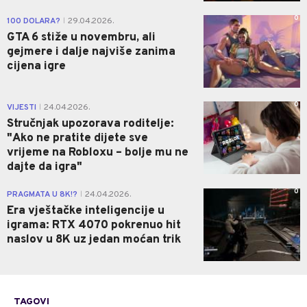
0
100 DOLARA?
29.04.2026.
|
GTA 6 stiže u novembru, ali
gejmere i dalje najviše zanima
cijena igre
0
VIJESTI
24.04.2026.
|
Stručnjak upozorava roditelje:
"Ako ne pratite dijete sve
vrijeme na Robloxu – bolje mu ne
dajte da igra"
0
PRAGMATA U 8K!?
24.04.2026.
|
Era vještačke inteligencije u
igrama: RTX 4070 pokrenuo hit
naslov u 8K uz jedan moćan trik
TAGOVI