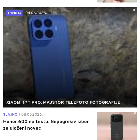
0
04.06.2026.
T SERIJA
XIAOMI 17T PRO: MAJSTOR TELEFOTO FOTOGRAFIJE
0
SJAJNO
08.05.2026.
|
Honor 600 na testu: Nepogrešiv izbor
za uloženi novac