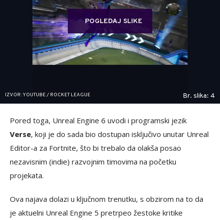
POGLEDAJ SLIKE
IZVOR: YOUTUBE / ROCKET LEAGUE
Br. slika: 4
Pored toga, Unreal Engine 6 uvodi i programski jezik
Verse
, koji je do sada bio dostupan isključivo unutar Unreal
Editor-a za Fortnite, što bi trebalo da olakša posao
nezavisnim (indie) razvojnim timovima na početku
projekata.
Ova najava dolazi u ključnom trenutku, s obzirom na to da
je aktuelni Unreal Engine 5 pretrpeo žestoke kritike