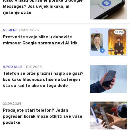
Kako vratiti obrisane poruke u Google
Messages? Još uvijek nikako, ali
rješenje stiže
0
ME MEME
24.10.2025.
|
Pretvorite svoje slike u duhovite
mimove: Google sprema novi AI trik
0
ISPOD NULE
17.10.2025.
|
Telefon se brže prazni i naglo se gasi?
Evo kako hladnoća utiče na baterije i
šta da radite ako do toga dođe
0
23.09.2025.
Prodajete stari telefon? Jedan
pogrešan korak može otkriti sve vaše
podatke