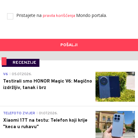
Pristajete na
Mondo portala.
pravila korišćenja
POŠALJI
RECENZIJE
0
V6
05.07.2026.
|
Testirali smo HONOR Magic V6: Magično
izdržljiv, tanak i brz
0
TELEFOTO ZVIJER
01.07.2026.
|
Xiaomi 17T na testu: Telefon koji krije
"keca u rukavu"