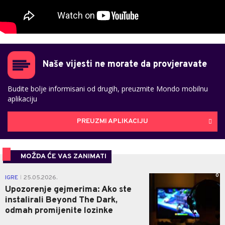
Naše vijesti ne morate da provjeravate
Budite bolje informisani od drugih, preuzmite Mondo mobilnu
aplikaciju
PREUZMI APLIKACIJU
MOŽDA ĆE VAS ZANIMATI
0
IGRE
25.05.2026.
|
Upozorenje gejmerima: Ako ste
instalirali Beyond The Dark,
odmah promijenite lozinke