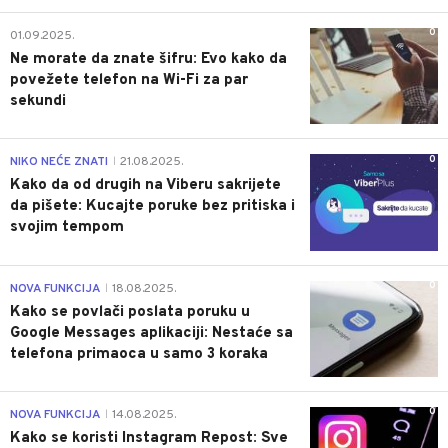
0
01.09.2025.
Ne morate da znate šifru: Evo kako da
povežete telefon na Wi-Fi za par
sekundi
0
NIKO NEĆE ZNATI
21.08.2025.
|
Kako da od drugih na Viberu sakrijete
da pišete: Kucajte poruke bez pritiska i
svojim tempom
0
NOVA FUNKCIJA
18.08.2025.
|
Kako se povlači poslata poruku u
Google Messages aplikaciji: Nestaće sa
telefona primaoca u samo 3 koraka
0
NOVA FUNKCIJA
14.08.2025.
|
Kako se koristi Instagram Repost: Sve