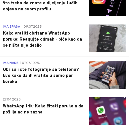
što treba da znate o dijeljenju tuđih
objava na svom profilu
0
IMA SPASA
09.07.2025.
|
Kako vratiti obrisane WhatsApp
poruke: Reagujte odmah - biće kao da
se ništa nije desilo
0
IMA NADE
07.07.2025.
|
Obrisali ste fotografije sa telefona?
Evo kako da ih vratite u samo par
koraka
0
27.04.2025.
WhatsApp trik: Kako čitati poruke a da
pošiljalac ne sazna