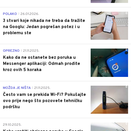
0
POLAKO
26.01.2026.
|
3 stvari koje nikada ne treba da tražite
na Googlu: Jedan pogrešan potez i u
problemu ste
0
OPREZNO
21.11.2025.
|
Kako da ne ostanete bez poruka u
Messenger aplikaciji: Odmah prođite
kroz ovih 5 koraka
0
MOŽDA JE NIŠTA
21.11.2025.
|
Često vam se prekida Wi-Fi? Pokušajte
ovo prije nego što pozovete tehničku
podršku
0
29.10.2025.