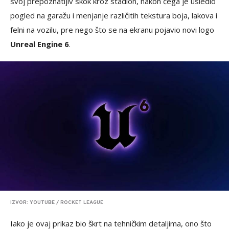
svoj prepoznatljiv skok kroz stadion, nakon čega je usledio
pogled na garažu i menjanje različitih tekstura boja, lakova i
felni na vozilu, pre nego što se na ekranu pojavio novi logo
Unreal Engine 6
.
IZVOR: YOUTUBE / ROCKET LEAGUE
Iako je ovaj prikaz bio škrt na tehničkim detaljima, ono što