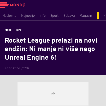
Naslovna
Najnovije
Info
Sport
Zabava
Magazin
M
MobIT
Igre
Rocket League prelazi na novi
endžin: Ni manje ni više nego
Unreal Engine 6!
26.05.2026. / 17:32