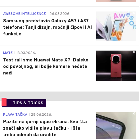
0
AWESOME INTELLIGENCE
26.03.2026.
|
Samsung predstavio Galaxy A57 i A37
telefone: Tanji dizajn, moćniji čipovi i AI
funkcije
0
MATE
13.03.2026.
|
Testirali smo Huawei Mate X7: Daleko
od povoljnog, ali bolje kamere nećete
naći
TIPS & TRICKS
0
PLAVA TAČKA
28.06.2026.
|
Pazite na gornji ugao ekrana: Evo šta
znači ako vidite plavu tačku - i šta
treba odmah da uradite