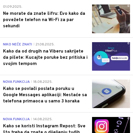
0
01.09.2025.
Ne morate da znate šifru: Evo kako da
povežete telefon na Wi-Fi za par
sekundi
0
NIKO NEĆE ZNATI
21.08.2025.
|
Kako da od drugih na Viberu sakrijete
da pišete: Kucajte poruke bez pritiska i
svojim tempom
0
NOVA FUNKCIJA
18.08.2025.
|
Kako se povlači poslata poruku u
Google Messages aplikaciji: Nestaće sa
telefona primaoca u samo 3 koraka
0
NOVA FUNKCIJA
14.08.2025.
|
Kako se koristi Instagram Repost: Sve
što treba da znate o dijeljenju tuđih