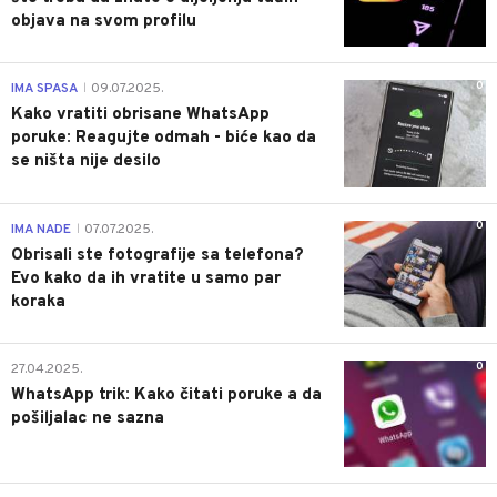
objava na svom profilu
0
IMA SPASA
09.07.2025.
|
Kako vratiti obrisane WhatsApp
poruke: Reagujte odmah - biće kao da
se ništa nije desilo
0
IMA NADE
07.07.2025.
|
Obrisali ste fotografije sa telefona?
Evo kako da ih vratite u samo par
koraka
0
27.04.2025.
WhatsApp trik: Kako čitati poruke a da
pošiljalac ne sazna