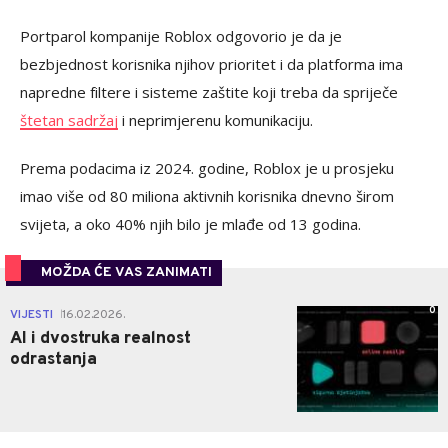
Portparol kompanije Roblox odgovorio je da je
bezbjednost korisnika njihov prioritet i da platforma ima
napredne filtere i sisteme zaštite koji treba da spriječe
štetan sadržaj
i neprimjerenu komunikaciju.
Prema podacima iz 2024. godine, Roblox je u prosjeku
imao više od 80 miliona aktivnih korisnika dnevno širom
svijeta, a oko 40% njih bilo je mlađe od 13 godina.
MOŽDA ĆE VAS ZANIMATI
0
VIJESTI
16.02.2026.
|
AI i dvostruka realnost
odrastanja