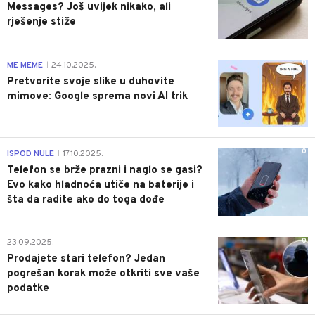
Messages? Još uvijek nikako, ali
rješenje stiže
0
ME MEME
24.10.2025.
|
Pretvorite svoje slike u duhovite
mimove: Google sprema novi AI trik
0
ISPOD NULE
17.10.2025.
|
Telefon se brže prazni i naglo se gasi?
Evo kako hladnoća utiče na baterije i
šta da radite ako do toga dođe
0
23.09.2025.
Prodajete stari telefon? Jedan
pogrešan korak može otkriti sve vaše
podatke