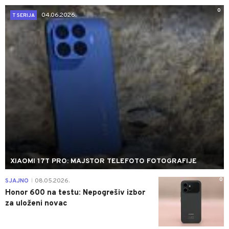
0
04.06.2026.
T SERIJA
XIAOMI 17T PRO: MAJSTOR TELEFOTO FOTOGRAFIJE
0
SJAJNO
08.05.2026.
|
Honor 600 na testu: Nepogrešiv izbor
za uloženi novac