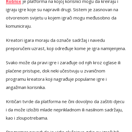
Roblox
je platforma na kojoj korisnici mogu da kreiraju i
igraju igre koje su napravili drugi. Sistem je zasnovan na
otvorenom svijetu u kojem igrači mogu međusobno da
komuniciraju.
Kreatori igara moraju da označe sadržaj i navedu
preporučeni uzrast, koji određuje kome je igra namijenjena.
Svako može da pravi igre i zarađuje od njih kroz oglase ili
plaćene pristupe, dok neki učestvuju u zvaničnom
programu kreatora koji nagrađuje popularne igre i
angažman korisnika.
Kritičari tvrde da platforma ne čini dovoljno da zaštiti djecu
i da može izložiti mlade neprikladnom ili nasilnom sadržaju,
kao i zloupotrebama.
Programer navodi da je vidio slučajeve gdje su igrači bili