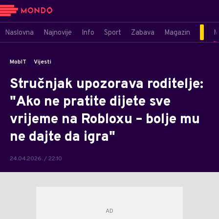
Naslovna
Najnovije
Info
Sport
Zabava
Magazin
M
MobIT
Vijesti
Stručnjak upozorava roditelje:
"Ako ne pratite dijete sve
vrijeme na Robloxu – bolje mu
ne dajte da igra"
24.04.2026. / 22:10