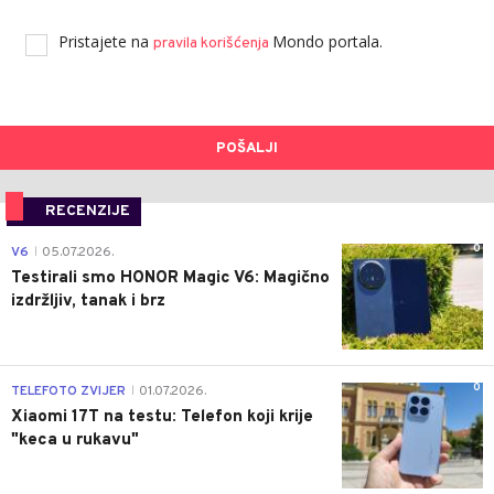
Pristajete na
Mondo portala.
pravila korišćenja
POŠALJI
RECENZIJE
0
V6
05.07.2026.
|
Testirali smo HONOR Magic V6: Magično
izdržljiv, tanak i brz
0
TELEFOTO ZVIJER
01.07.2026.
|
Xiaomi 17T na testu: Telefon koji krije
"keca u rukavu"