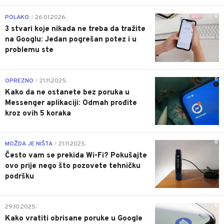
0
POLAKO
26.01.2026.
|
3 stvari koje nikada ne treba da tražite
na Googlu: Jedan pogrešan potez i u
problemu ste
0
OPREZNO
21.11.2025.
|
Kako da ne ostanete bez poruka u
Messenger aplikaciji: Odmah prođite
kroz ovih 5 koraka
0
MOŽDA JE NIŠTA
21.11.2025.
|
Često vam se prekida Wi-Fi? Pokušajte
ovo prije nego što pozovete tehničku
podršku
0
29.10.2025.
Kako vratiti obrisane poruke u Google