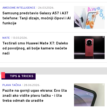
0
AWESOME INTELLIGENCE
26.03.2026.
|
Samsung predstavio Galaxy A57 i A37
telefone: Tanji dizajn, moćniji čipovi i AI
funkcije
0
MATE
13.03.2026.
|
Testirali smo Huawei Mate X7: Daleko
od povoljnog, ali bolje kamere nećete
naći
TIPS & TRICKS
0
PLAVA TAČKA
28.06.2026.
|
Pazite na gornji ugao ekrana: Evo šta
znači ako vidite plavu tačku - i šta
treba odmah da uradite