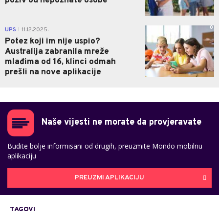
poziv od nepoznate osobe
0
UPS
11.12.2025.
|
Potez koji im nije uspio?
Australija zabranila mreže
mlađima od 16, klinci odmah
prešli na nove aplikacije
Naše vijesti ne morate da provjeravate
Budite bolje informisani od drugih, preuzmite Mondo mobilnu
aplikaciju
PREUZMI APLIKACIJU
TAGOVI