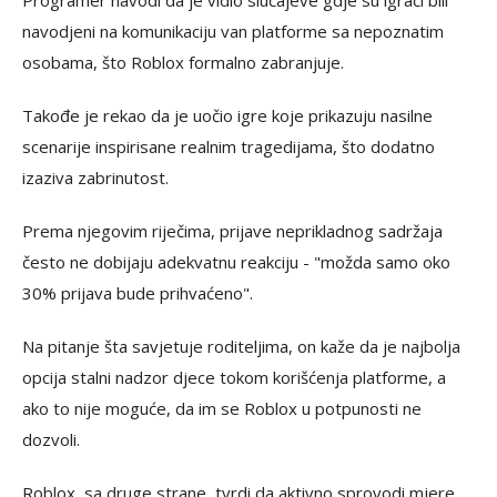
navodjeni na komunikaciju van platforme sa nepoznatim
osobama, što Roblox formalno zabranjuje.
Takođe je rekao da je uočio igre koje prikazuju nasilne
scenarije inspirisane realnim tragedijama, što dodatno
izaziva zabrinutost.
Prema njegovim riječima, prijave neprikladnog sadržaja
često ne dobijaju adekvatnu reakciju - "možda samo oko
30% prijava bude prihvaćeno".
Na pitanje šta savjetuje roditeljima, on kaže da je najbolja
opcija stalni nadzor djece tokom korišćenja platforme, a
ako to nije moguće, da im se Roblox u potpunosti ne
dozvoli.
Roblox, sa druge strane, tvrdi da aktivno sprovodi mjere