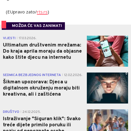
(EUpravo zato/
rts.rs
)
MOŽDA ĆE VAS ZANIMATI
0
VIJESTI
17.03.2026.
|
Ultimatum društvenim mrežama:
Do kraja aprila moraju da objasne
kako štite djecu na internetu
0
SEDMICA BEZBJEDNOG INTERNETA
12.02.2026.
|
Šikman upozorava: Djeca u
digitalnom okruženju moraju biti
kreativna, ali i zaštićena
0
DRUŠTVO
24.12.2025.
|
Istraživanje "Siguran klik": Svako
treće dijete primilo poruku ili