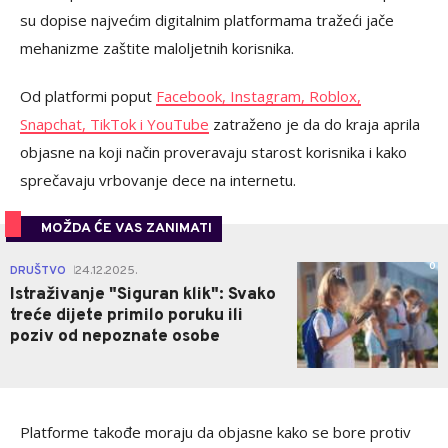
su dopise najvećim digitalnim platformama tražeći jače
mehanizme zaštite maloljetnih korisnika.
Od platformi poput
Facebook, Instagram, Roblox,
Snapchat, TikTok i YouTube
zatraženo je da do kraja aprila
objasne na koji način proveravaju starost korisnika i kako
sprečavaju vrbovanje dece na internetu.
MOŽDA ĆE VAS ZANIMATI
0
DRUŠTVO
24.12.2025.
|
Istraživanje "Siguran klik": Svako
treće dijete primilo poruku ili
poziv od nepoznate osobe
Platforme takođe moraju da objasne kako se bore protiv