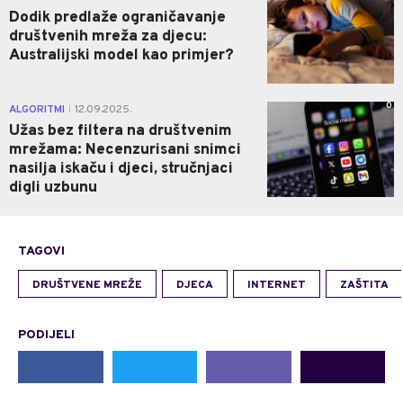
Dodik predlaže ograničavanje
društvenih mreža za djecu:
Australijski model kao primjer?
0
ALGORITMI
12.09.2025.
|
Užas bez filtera na društvenim
mrežama: Necenzurisani snimci
nasilja iskaču i djeci, stručnjaci
digli uzbunu
TAGOVI
DRUŠTVENE MREŽE
DJECA
INTERNET
ZAŠTITA
PODIJELI