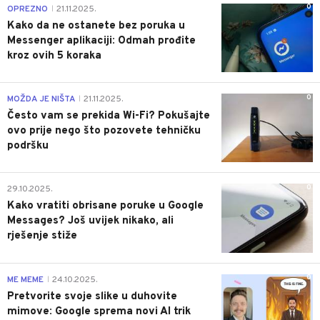
0
OPREZNO
21.11.2025.
|
Kako da ne ostanete bez poruka u
Messenger aplikaciji: Odmah prođite
kroz ovih 5 koraka
0
MOŽDA JE NIŠTA
21.11.2025.
|
Često vam se prekida Wi-Fi? Pokušajte
ovo prije nego što pozovete tehničku
podršku
0
29.10.2025.
Kako vratiti obrisane poruke u Google
Messages? Još uvijek nikako, ali
rješenje stiže
0
ME MEME
24.10.2025.
|
Pretvorite svoje slike u duhovite
mimove: Google sprema novi AI trik