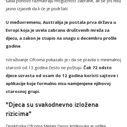
sada ponovo razmatraju mogućnost zabrane, ali se još nisu
jasno izjasnili da li će je podržati.
U međuvremenu, Australija je postala prva država u
Evropi koja je uvela zabranu društvenih mreža za
djecu, a zakon je stupio na snagu u decembru prošle
godine
.
Istraživanje Ofcoma pokazalo je i da se pravila o minimalnoj
starosti od 13 godina često ne poštuju.
Čak 72 odsto
djece uzrasta od osam do 12 godina koristi sajtove i
aplikacije koje formalno nisu namijenjene njihovoj
starosnoj grupi.
"Djeca su svakodnevno izložena
rizicima"
Direktorka Ofcoma Melani Dejvs kritikovala je velike