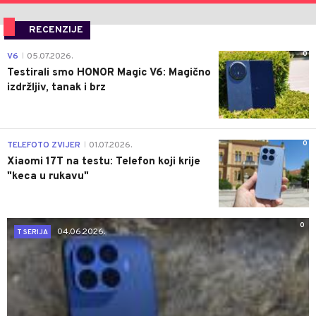
RECENZIJE
0
V6
05.07.2026.
|
Testirali smo HONOR Magic V6: Magično
izdržljiv, tanak i brz
0
TELEFOTO ZVIJER
01.07.2026.
|
Xiaomi 17T na testu: Telefon koji krije
"keca u rukavu"
0
04.06.2026.
T SERIJA