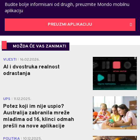
Budite bolje informisani od drugih, preuzmite Mondo mobilnu
aplikaciju
PREUZMI APLIKACIJU
MOŽDA ĆE VAS ZANIMATI
0
VIJESTI
16.02.2026.
|
AI i dvostruka realnost
odrastanja
0
UPS
11.12.2025.
|
Potez koji im nije uspio?
Australija zabranila mreže
mlađima od 16, klinci odmah
prešli na nove aplikacije
1
POLITIKA
10.12.2025.
|