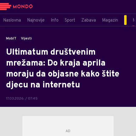
Naslovna
Najnovije
Info
Sport
Zabava
Magazin
M
MobIT
Vijesti
Ultimatum društvenim
mrežama: Do kraja aprila
moraju da objasne kako štite
djecu na internetu
17.03.2026. / 07:45