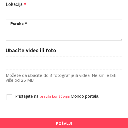
Lokacija
*
Ubacite video ili foto
Možete da ubacite do 3 fotografije ili videa. Ne smije biti
više od 25 MB.
Pristajete na
Mondo portala.
pravila korišćenja
POŠALJI