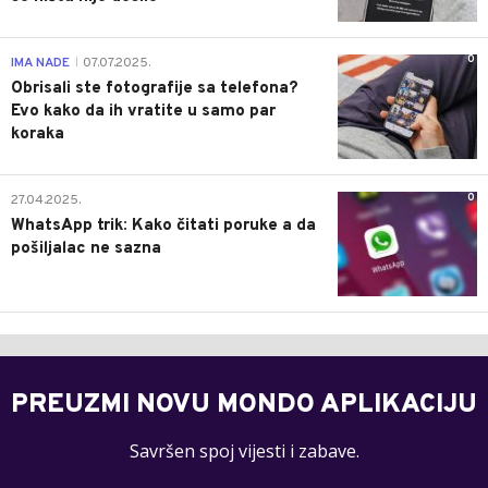
0
IMA NADE
07.07.2025.
|
Obrisali ste fotografije sa telefona?
Evo kako da ih vratite u samo par
koraka
0
27.04.2025.
WhatsApp trik: Kako čitati poruke a da
pošiljalac ne sazna
PREUZMI NOVU MONDO APLIKACIJU
Savršen spoj vijesti i zabave.