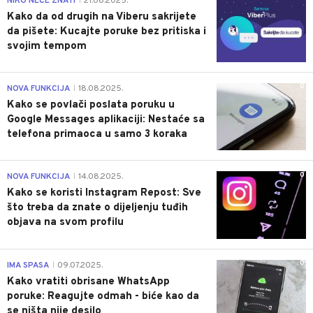
NIKO NEĆE ZNATI
21.08.2025.
|
Kako da od drugih na Viberu sakrijete
da pišete: Kucajte poruke bez pritiska i
svojim tempom
0
NOVA FUNKCIJA
18.08.2025.
|
Kako se povlači poslata poruku u
Google Messages aplikaciji: Nestaće sa
telefona primaoca u samo 3 koraka
0
NOVA FUNKCIJA
14.08.2025.
|
Kako se koristi Instagram Repost: Sve
što treba da znate o dijeljenju tuđih
objava na svom profilu
0
IMA SPASA
09.07.2025.
|
Kako vratiti obrisane WhatsApp
poruke: Reagujte odmah - biće kao da
se ništa nije desilo