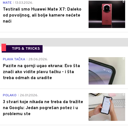
0
MATE
13.03.2026.
|
Testirali smo Huawei Mate X7: Daleko
od povoljnog, ali bolje kamere nećete
naći
TIPS & TRICKS
0
PLAVA TAČKA
28.06.2026.
|
Pazite na gornji ugao ekrana: Evo šta
znači ako vidite plavu tačku - i šta
treba odmah da uradite
0
POLAKO
26.01.2026.
|
3 stvari koje nikada ne treba da tražite
na Googlu: Jedan pogrešan potez i u
problemu ste