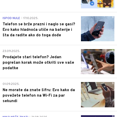
0
ISPOD NULE
17.10.2025.
|
Telefon se brže prazni i naglo se gasi?
Evo kako hladnoća utiče na baterije i
šta da radite ako do toga dođe
0
23.09.2025.
Prodajete stari telefon? Jedan
pogrešan korak može otkriti sve vaše
podatke
0
01.09.2025.
Ne morate da znate šifru: Evo kako da
povežete telefon na Wi-Fi za par
sekundi
0