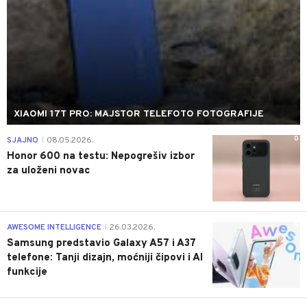
XIAOMI 17T PRO: MAJSTOR TELEFOTO FOTOGRAFIJE
0
SJAJNO
08.05.2026.
|
Honor 600 na testu: Nepogrešiv izbor
za uloženi novac
0
AWESOME INTELLIGENCE
26.03.2026.
|
Samsung predstavio Galaxy A57 i A37
telefone: Tanji dizajn, moćniji čipovi i AI
funkcije