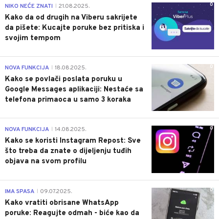
0
NIKO NEĆE ZNATI
21.08.2025.
|
Kako da od drugih na Viberu sakrijete
da pišete: Kucajte poruke bez pritiska i
svojim tempom
0
NOVA FUNKCIJA
18.08.2025.
|
Kako se povlači poslata poruku u
Google Messages aplikaciji: Nestaće sa
telefona primaoca u samo 3 koraka
0
NOVA FUNKCIJA
14.08.2025.
|
Kako se koristi Instagram Repost: Sve
što treba da znate o dijeljenju tuđih
objava na svom profilu
0
IMA SPASA
09.07.2025.
|
Kako vratiti obrisane WhatsApp
poruke: Reagujte odmah - biće kao da