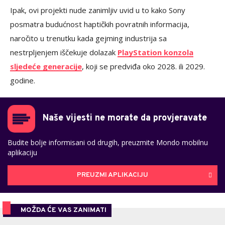
Ipak, ovi projekti nude zanimljiv uvid u to kako Sony
posmatra budućnost haptičkih povratnih informacija,
naročito u trenutku kada gejming industrija sa
nestrpljenjem iščekuje dolazak
PlayStation konzola
sljedeće generacije
, koji se predviđa oko 2028. ili 2029.
godine.
Naše vijesti ne morate da provjeravate
Budite bolje informisani od drugih, preuzmite Mondo mobilnu
aplikaciju
PREUZMI APLIKACIJU
MOŽDA ĆE VAS ZANIMATI