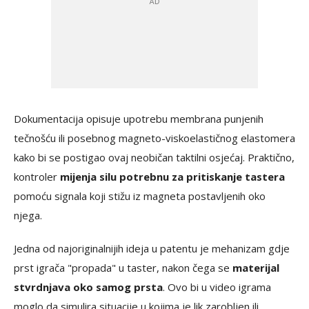
Dokumentacija opisuje upotrebu membrana punjenih
tečnošću ili posebnog magneto-viskoelastičnog elastomera
kako bi se postigao ovaj neobičan taktilni osjećaj. Praktično,
kontroler
mijenja silu potrebnu za pritiskanje tastera
pomoću signala koji stižu iz magneta postavljenih oko
njega.
Jedna od najoriginalnijih ideja u patentu je mehanizam gdje
prst igrača "propada" u taster, nakon čega se
materijal
stvrdnjava oko samog prsta
. Ovo bi u video igrama
moglo da simulira situacije u kojima je lik zarobljen ili