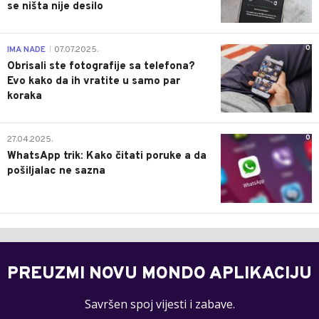
se ništa nije desilo
0
IMA NADE
07.07.2025.
|
Obrisali ste fotografije sa telefona?
Evo kako da ih vratite u samo par
koraka
0
27.04.2025.
WhatsApp trik: Kako čitati poruke a da
pošiljalac ne sazna
PREUZMI NOVU MONDO APLIKACIJU
Savršen spoj vijesti i zabave.