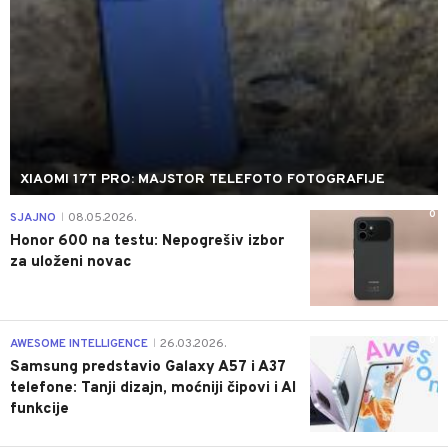
XIAOMI 17T PRO: MAJSTOR TELEFOTO FOTOGRAFIJE
0
SJAJNO
08.05.2026.
|
Honor 600 na testu: Nepogrešiv izbor
za uloženi novac
0
AWESOME INTELLIGENCE
26.03.2026.
|
Samsung predstavio Galaxy A57 i A37
telefone: Tanji dizajn, moćniji čipovi i AI
funkcije