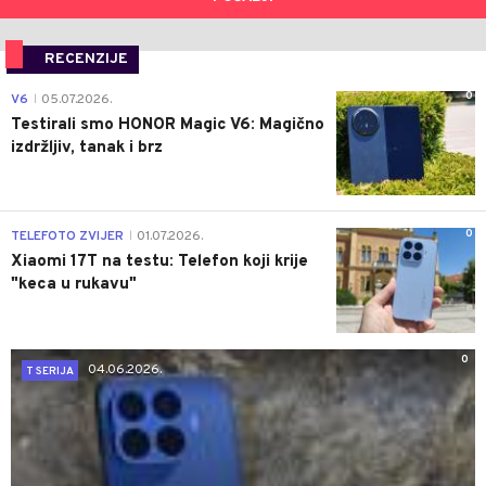
RECENZIJE
0
V6
05.07.2026.
|
Testirali smo HONOR Magic V6: Magično
izdržljiv, tanak i brz
0
TELEFOTO ZVIJER
01.07.2026.
|
Xiaomi 17T na testu: Telefon koji krije
"keca u rukavu"
0
04.06.2026.
T SERIJA