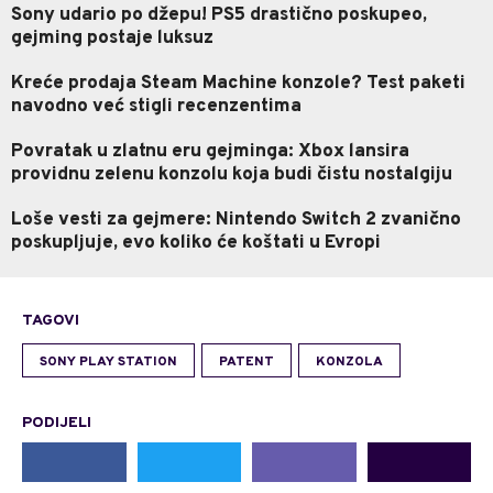
Sony udario po džepu! PS5 drastično poskupeo,
gejming postaje luksuz
Kreće prodaja Steam Machine konzole? Test paketi
navodno već stigli recenzentima
Povratak u zlatnu eru gejminga: Xbox lansira
providnu zelenu konzolu koja budi čistu nostalgiju
Loše vesti za gejmere: Nintendo Switch 2 zvanično
poskupljuje, evo koliko će koštati u Evropi
TAGOVI
SONY PLAY STATION
PATENT
KONZOLA
PODIJELI