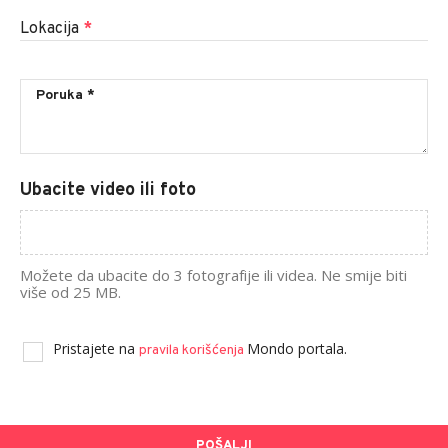
Lokacija
*
Ubacite video ili foto
Možete da ubacite do 3 fotografije ili videa. Ne smije biti
više od 25 MB.
Pristajete na
Mondo portala.
pravila korišćenja
POŠALJI