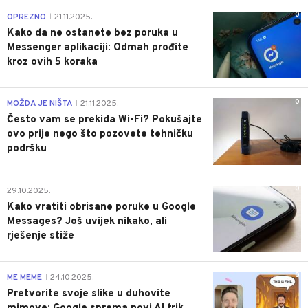
0
OPREZNO
21.11.2025.
|
Kako da ne ostanete bez poruka u
Messenger aplikaciji: Odmah prođite
kroz ovih 5 koraka
0
MOŽDA JE NIŠTA
21.11.2025.
|
Često vam se prekida Wi-Fi? Pokušajte
ovo prije nego što pozovete tehničku
podršku
0
29.10.2025.
Kako vratiti obrisane poruke u Google
Messages? Još uvijek nikako, ali
rješenje stiže
0
ME MEME
24.10.2025.
|
Pretvorite svoje slike u duhovite