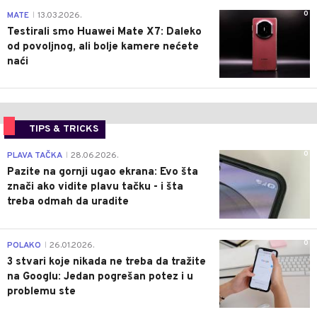
0
MATE
13.03.2026.
|
Testirali smo Huawei Mate X7: Daleko
od povoljnog, ali bolje kamere nećete
naći
TIPS & TRICKS
0
PLAVA TAČKA
28.06.2026.
|
Pazite na gornji ugao ekrana: Evo šta
znači ako vidite plavu tačku - i šta
treba odmah da uradite
0
POLAKO
26.01.2026.
|
3 stvari koje nikada ne treba da tražite
na Googlu: Jedan pogrešan potez i u
problemu ste