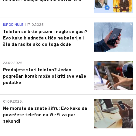
mimove: Google sprema novi AI trik
0
ISPOD NULE
17.10.2025.
|
Telefon se brže prazni i naglo se gasi?
Evo kako hladnoća utiče na baterije i
šta da radite ako do toga dođe
0
23.09.2025.
Prodajete stari telefon? Jedan
pogrešan korak može otkriti sve vaše
podatke
0
01.09.2025.
Ne morate da znate šifru: Evo kako da
povežete telefon na Wi-Fi za par
sekundi