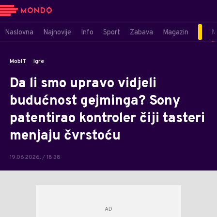
Naslovna
Najnovije
Info
Sport
Zabava
Magazin
M
MobIT
Igre
Da li smo upravo vidjeli
budućnost gejminga? Sony
patentirao kontroler čiji tasteri
menjaju čvrstoću
19.06.2026. / 18:38