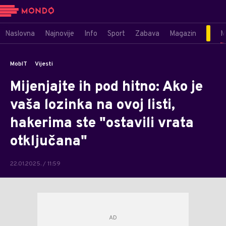
Naslovna
Najnovije
Info
Sport
Zabava
Magazin
M
MobIT
Vijesti
Mijenjajte ih pod hitno: Ako je
vaša lozinka na ovoj listi,
hakerima ste "ostavili vrata
otključana"
22.01.2025. / 11:59