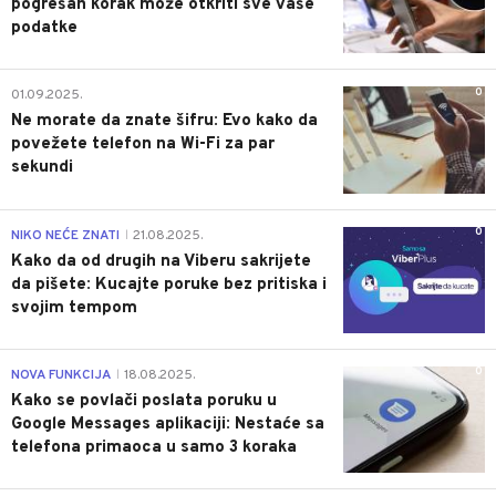
pogrešan korak može otkriti sve vaše
podatke
0
01.09.2025.
Ne morate da znate šifru: Evo kako da
povežete telefon na Wi-Fi za par
sekundi
0
NIKO NEĆE ZNATI
21.08.2025.
|
Kako da od drugih na Viberu sakrijete
da pišete: Kucajte poruke bez pritiska i
svojim tempom
0
NOVA FUNKCIJA
18.08.2025.
|
Kako se povlači poslata poruku u
Google Messages aplikaciji: Nestaće sa
telefona primaoca u samo 3 koraka