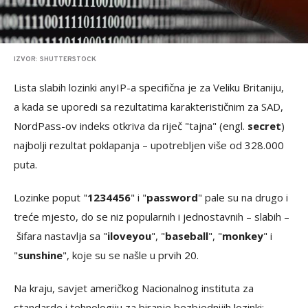
IZVOR: SHUTTERSTOCK
Lista slabih lozinki anyIP-a specifična je za Veliku Britaniju,
a kada se uporedi sa rezultatima karakterističnim za SAD,
NordPass-ov indeks otkriva da riječ "tajna" (engl.
secret
)
najbolji rezultat poklapanja – upotrebljen više od 328.000
puta.
Lozinke poput "
1234456
" i "
password
" pale su na drugo i
treće mjesto, do se niz popularnih i jednostavnih – slabih –
šifara nastavlja sa "
iloveyou
", "
baseball
", "
monkey
" i
"
sunshine
", koje su se našle u prvih 20.
Na kraju, savjet američkog Nacionalnog instituta za
standarde i tehnologiju za biranje bezbjednijih lozinki: