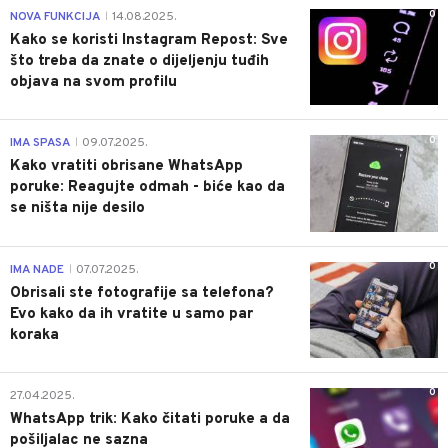
0
NOVA FUNKCIJA
14.08.2025.
|
Kako se koristi Instagram Repost: Sve
što treba da znate o dijeljenju tuđih
objava na svom profilu
0
IMA SPASA
09.07.2025.
|
Kako vratiti obrisane WhatsApp
poruke: Reagujte odmah - biće kao da
se ništa nije desilo
0
IMA NADE
07.07.2025.
|
Obrisali ste fotografije sa telefona?
Evo kako da ih vratite u samo par
koraka
0
27.04.2025.
WhatsApp trik: Kako čitati poruke a da
pošiljalac ne sazna