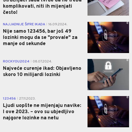
Stručnjaci sada tvrde da ne treba
komplikovati, niti ih mijenjati
često!
0
NAJJADNIJE ŠIFRE IKADA
16.09.2024.
|
Nije samo 123456, bar još 49
lozinki mogu da se "provale" za
manje od sekunde
0
ROCKYOU2024
08.07.2024.
|
Najveće curenje ikad: Objavljeno
skoro 10 milijardi lozinki
0
123456
27.11.2023.
|
Ljudi uopšte ne mijenjaju navike:
I ove 2023. – ovo su ubjedljivo
najgore lozinke na netu