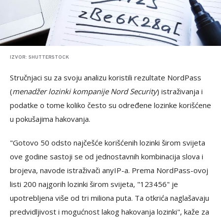
IZVOR: SHUTTERSTOCK
Stručnjaci su za svoju analizu koristili rezultate NordPass
(
menadžer lozinki kompanije Nord Security
) istraživanja i
podatke o tome koliko često su određene lozinke korišćene
u pokušajima hakovanja.
"Gotovo 50 odsto najčešće korišćenih lozinki širom svijeta
ove godine sastoji se od jednostavnih kombinacija slova i
brojeva, navode istraživači anyIP-a. Prema NordPass-ovoj
listi 200 najgorih lozinki širom svijeta, "123456" je
upotrebljena više od tri miliona puta. Ta otkrića naglašavaju
predvidljivost i mogućnost lakog hakovanja lozinki", kaže za