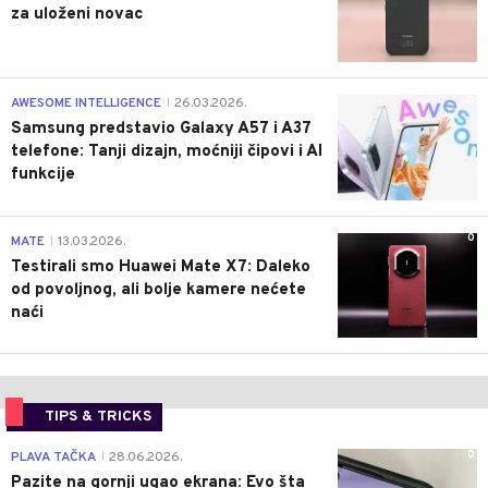
za uloženi novac
0
AWESOME INTELLIGENCE
26.03.2026.
|
Samsung predstavio Galaxy A57 i A37
telefone: Tanji dizajn, moćniji čipovi i AI
funkcije
0
MATE
13.03.2026.
|
Testirali smo Huawei Mate X7: Daleko
od povoljnog, ali bolje kamere nećete
naći
TIPS & TRICKS
0
PLAVA TAČKA
28.06.2026.
|
Pazite na gornji ugao ekrana: Evo šta