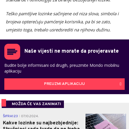
Teško pamtljive lozinke sačinjene od niza slova, simbola i
brojeva opterećuju pamćenje korisnika, pa bi se zato,
umjesto toga, trebalo usredsrediti na njihovu dužinu.
Naše vijesti ne morate da provjeravate
Budite bolje informisani od drugih, preuzmite Mondo mobilnu
aplikaciju
PREUZMI APLIKACIJU
MOŽDA ĆE VAS ZANIMATI
0
ŠIFRA123
07.10.2024.
|
Kakve lozinke su najbezbjednije: