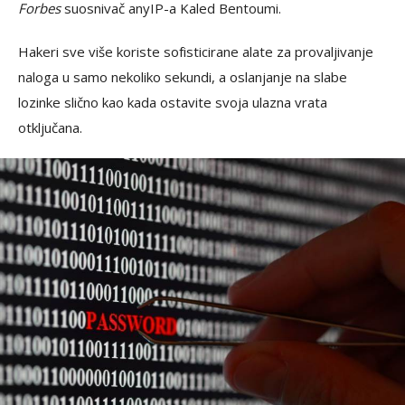
Forbes
suosnivač anyIP-a Kaled Bentoumi.
Hakeri sve više koriste sofisticirane alate za provaljivanje
naloga u samo nekoliko sekundi, a oslanjanje na slabe
lozinke slično kao kada ostavite svoja ulazna vrata
otključana.