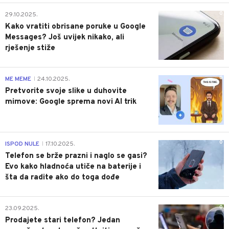
0
29.10.2025.
Kako vratiti obrisane poruke u Google
Messages? Još uvijek nikako, ali
rješenje stiže
0
ME MEME
24.10.2025.
|
Pretvorite svoje slike u duhovite
mimove: Google sprema novi AI trik
0
ISPOD NULE
17.10.2025.
|
Telefon se brže prazni i naglo se gasi?
Evo kako hladnoća utiče na baterije i
šta da radite ako do toga dođe
0
23.09.2025.
Prodajete stari telefon? Jedan