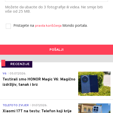
Možete da ubacite do 3 fotografije ili videa. Ne smije biti
više od 25 MB.
Pristajete na
Mondo portala.
pravila korišćenja
POŠALJI
RECENZIJE
0
V6
05.07.2026.
|
Testirali smo HONOR Magic V6: Magično
izdržljiv, tanak i brz
0
TELEFOTO ZVIJER
01.07.2026.
|
Xiaomi 17T na testu: Telefon koji krije