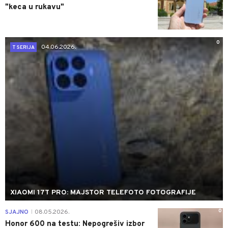
"keca u rukavu"
0
04.06.2026.
T SERIJA
XIAOMI 17T PRO: MAJSTOR TELEFOTO FOTOGRAFIJE
0
SJAJNO
08.05.2026.
|
Honor 600 na testu: Nepogrešiv izbor