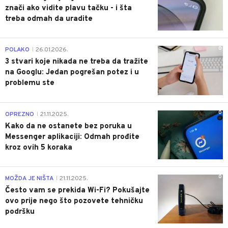
znači ako vidite plavu tačku - i šta
treba odmah da uradite
0
POLAKO
26.01.2026.
|
3 stvari koje nikada ne treba da tražite
na Googlu: Jedan pogrešan potez i u
problemu ste
0
OPREZNO
21.11.2025.
|
Kako da ne ostanete bez poruka u
Messenger aplikaciji: Odmah prođite
kroz ovih 5 koraka
0
MOŽDA JE NIŠTA
21.11.2025.
|
Često vam se prekida Wi-Fi? Pokušajte
ovo prije nego što pozovete tehničku
podršku