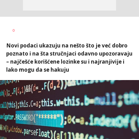
Miloš B.
AUTOR
0
Jovanović
Novi podaci ukazuju na nešto što je već dobro
poznato i na šta stručnjaci odavno upozoravaju
– najčešće korišćene lozinke su i najranjivije i
lako mogu da se hakuju