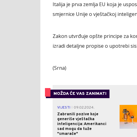
Italija je prva zemlja EU koja je uspo
smjernice Unije o vještačkoj inteligenc
Zakon utvrđuje opšte principe za kori
izradi detaljne propise o upotrebi sis
(Srna)
MOŽDA ĆE VAS ZANIMATI
VIJESTI
09.02.2024.
|
Zabranili pozive koje
generiše vještačka
inteligencija: Amerikanci
sad mogu da tuže
"smarače"