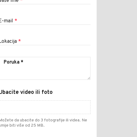
Vaše ime
*
E-mail
*
Lokacija
*
Ubacite video ili foto
Možete da ubacite do 3 fotografije ili videa. Ne
smije biti više od 25 MB.