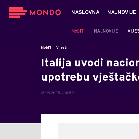
NASLOVNA
NAJNOVIJE
MobIT:
NAJNOVIJE
VIJE
MobIT
Vijesti
Italija uvodi nacio
upotrebu vještačke
18.09.2025. / 16:59