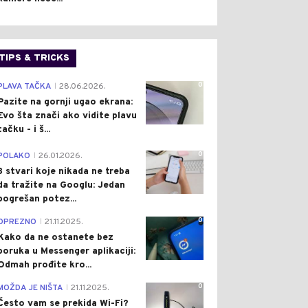
TIPS & TRICKS
0
PLAVA TAČKA
28.06.2026.
|
Pazite na gornji ugao ekrana:
Evo šta znači ako vidite plavu
tačku - i š...
0
POLAKO
26.01.2026.
|
3 stvari koje nikada ne treba
da tražite na Googlu: Jedan
pogrešan potez...
0
OPREZNO
21.11.2025.
|
Kako da ne ostanete bez
poruka u Messenger aplikaciji:
Odmah prođite kro...
0
MOŽDA JE NIŠTA
21.11.2025.
|
Često vam se prekida Wi-Fi?