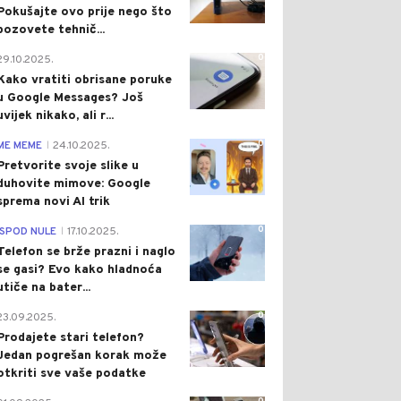
Pokušajte ovo prije nego što
pozovete tehnič...
0
29.10.2025.
Kako vratiti obrisane poruke
u Google Messages? Još
uvijek nikako, ali r...
0
ME MEME
24.10.2025.
|
Pretvorite svoje slike u
duhovite mimove: Google
sprema novi AI trik
0
ISPOD NULE
17.10.2025.
|
Telefon se brže prazni i naglo
se gasi? Evo kako hladnoća
utiče na bater...
0
23.09.2025.
Prodajete stari telefon?
Jedan pogrešan korak može
otkriti sve vaše podatke