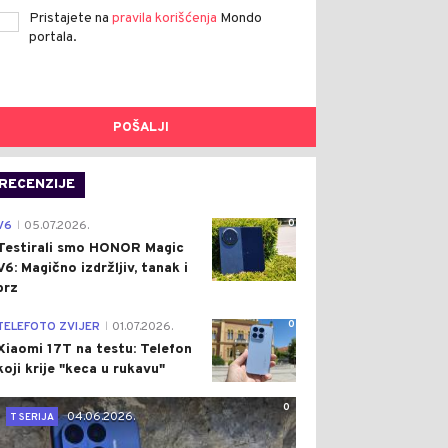
Pristajete na
pravila korišćenja
Mondo
portala.
POŠALJI
RECENZIJE
0
V6
05.07.2026.
|
Testirali smo HONOR Magic
V6: Magično izdržljiv, tanak i
brz
0
TELEFOTO ZVIJER
01.07.2026.
|
Xiaomi 17T na testu: Telefon
koji krije "keca u rukavu"
0
04.06.2026.
T SERIJA