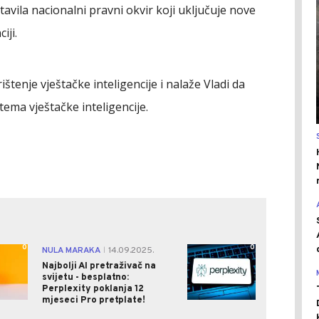
stavila nacionalni pravni okvir koji uključuje nove
iji.
štenje vještačke inteligencije i nalaže Vladi da
tema vještačke inteligencije.
0
0
NULA MARAKA
14.09.2025.
|
Najbolji AI pretraživač na
svijetu - besplatno:
Perplexity poklanja 12
mjeseci Pro pretplate!