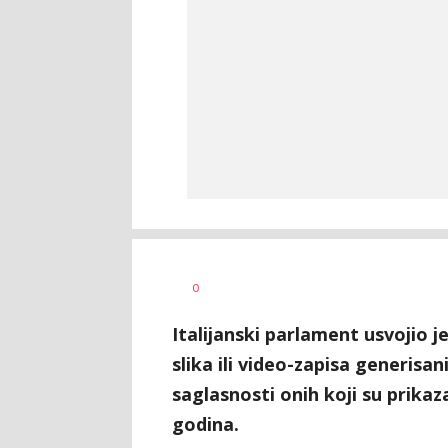
Vesna
AUTOR
0
Kerkez
Italijanski parlament usvojio j
slika ili video-zapisa generisa
saglasnosti onih koji su prika
godina.