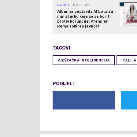
SVIJET
11.09.2025.
|
Albanija postavila AI bota za
ministarku koja će se boriti
protiv korupcije: Premijer
Rama šokirao javnost
TAGOVI
VJEŠTAČKA INTELIGENCIJA
ITALIJA
PODIJELI