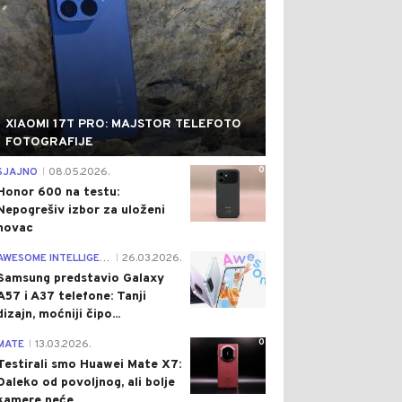
XIAOMI 17T PRO: MAJSTOR TELEFOTO
FOTOGRAFIJE
0
SJAJNO
08.05.2026.
|
Honor 600 na testu:
Nepogrešiv izbor za uloženi
novac
0
AWESOME INTELLIGENCE
26.03.2026.
|
Samsung predstavio Galaxy
A57 i A37 telefone: Tanji
dizajn, moćniji čipo...
0
MATE
13.03.2026.
|
Testirali smo Huawei Mate X7:
Daleko od povoljnog, ali bolje
kamere neće...