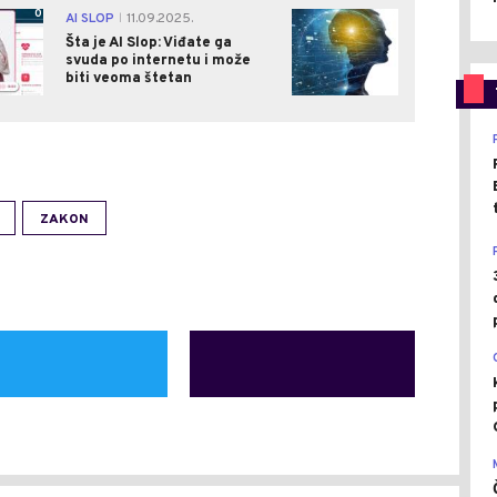
0
0
AI SLOP
11.09.2025.
|
Šta je AI Slop: Viđate ga
svuda po internetu i može
biti veoma štetan
ZAKON