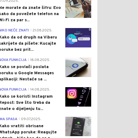
0
01.09.2025.
Ne morate da znate šifru: Evo
kako da povežete telefon na
Wi-Fi za par s...
0
NIKO NEĆE ZNATI
21.08.2025.
|
Kako da od drugih na Viberu
sakrijete da pišete: Kucajte
poruke bez prit...
0
NOVA FUNKCIJA
18.08.2025.
|
Kako se povlači poslata
poruku u Google Messages
aplikaciji: Nestaće sa ...
0
NOVA FUNKCIJA
14.08.2025.
|
Kako se koristi Instagram
Repost: Sve što treba da
znate o dijeljenju tu...
0
IMA SPASA
09.07.2025.
|
Kako vratiti obrisane
WhatsApp poruke: Reagujte