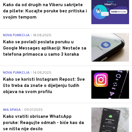
Kako da od drugih na Viberu sakrijete
da pišete: Kucajte poruke bez pritiska i
svojim tempom
0
NOVA FUNKCIJA
18.08.2025.
|
Kako se povlači poslata poruku u
Google Messages aplikaciji: Nestaće sa
telefona primaoca u samo 3 koraka
0
NOVA FUNKCIJA
14.08.2025.
|
Kako se koristi Instagram Repost: Sve
što treba da znate o dijeljenju tuđih
objava na svom profilu
0
IMA SPASA
09.07.2025.
|
Kako vratiti obrisane WhatsApp
poruke: Reagujte odmah - biće kao da
se ništa nije desilo