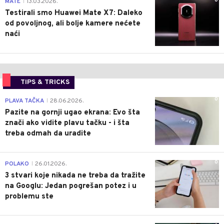
0
MATE
13.03.2026.
|
Testirali smo Huawei Mate X7: Daleko
od povoljnog, ali bolje kamere nećete
naći
TIPS & TRICKS
0
PLAVA TAČKA
28.06.2026.
|
Pazite na gornji ugao ekrana: Evo šta
znači ako vidite plavu tačku - i šta
treba odmah da uradite
0
POLAKO
26.01.2026.
|
3 stvari koje nikada ne treba da tražite
na Googlu: Jedan pogrešan potez i u
problemu ste