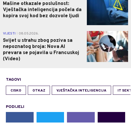
Mašine otkazale poslušnost:
Vještačka inteligencija počela da
kopira svoj kod bez dozvole ljudi
0
VIJESTI
08.05.2026.
|
Svijet u strahu zbog poziva sa
nepoznatog broja: Nova AI
prevara se pojavila u Francuskoj
(Video)
TAGOVI
CISKO
OTKAZ
VJEŠTAČKA INTELIGENCIJA
IT SEK
PODIJELI