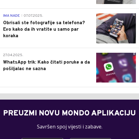
0
IMA NADE
07.07.2025.
|
Obrisali ste fotografije sa telefona?
Evo kako da ih vratite u samo par
koraka
0
27.04.2025.
WhatsApp trik: Kako čitati poruke a da
pošiljalac ne sazna
PREUZMI NOVU MONDO APLIKACIJU
Savršen spoj vijesti i zabave.