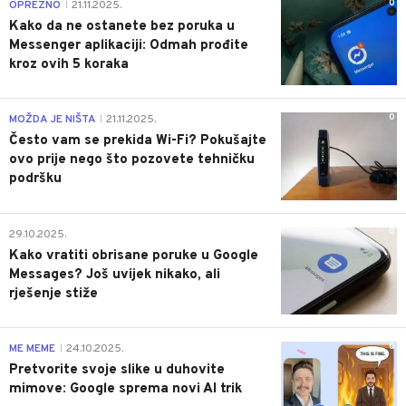
0
OPREZNO
21.11.2025.
|
Kako da ne ostanete bez poruka u
Messenger aplikaciji: Odmah prođite
kroz ovih 5 koraka
0
MOŽDA JE NIŠTA
21.11.2025.
|
Često vam se prekida Wi-Fi? Pokušajte
ovo prije nego što pozovete tehničku
podršku
0
29.10.2025.
Kako vratiti obrisane poruke u Google
Messages? Još uvijek nikako, ali
rješenje stiže
0
ME MEME
24.10.2025.
|
Pretvorite svoje slike u duhovite
mimove: Google sprema novi AI trik