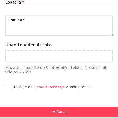
Lokacija
*
Ubacite video ili foto
Možete da ubacite do 3 fotografije ili videa. Ne smije biti
više od 25 MB.
Pristajete na
Mondo portala.
pravila korišćenja
POŠALJI