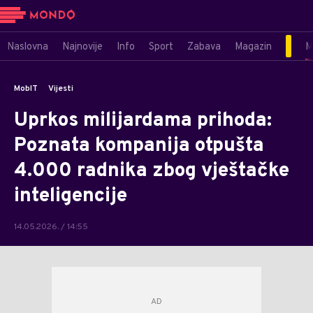
Naslovna
Najnovije
Info
Sport
Zabava
Magazin
M
MobIT
Vijesti
Uprkos milijardama prihoda:
Poznata kompanija otpušta
4.000 radnika zbog vještačke
inteligencije
14.05.2026. / 14:55