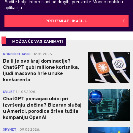
Budite bolje informisani od drugih, preuzmite Mondo mobilnu
aplikaciju
PREUZMI APLIKACIJU
MOŽDA ĆE VAS ZANIMATI
0
KORISNICI JASNI
12.05.2026.
|
Da li je ovo kraj dominacije?
ChatGPT gubi milione korisnika,
ljudi masovno hrle u ruke
konkurenta
0
SVIJET
11.05.2026.
|
ChatGPT pomagao ubici pri
izvršenju zločina? Bizaran slučaj
u Americi, porodica žrtve tužila
kompaniju OpenAI
0
SKYNET
09.05.2026.
|