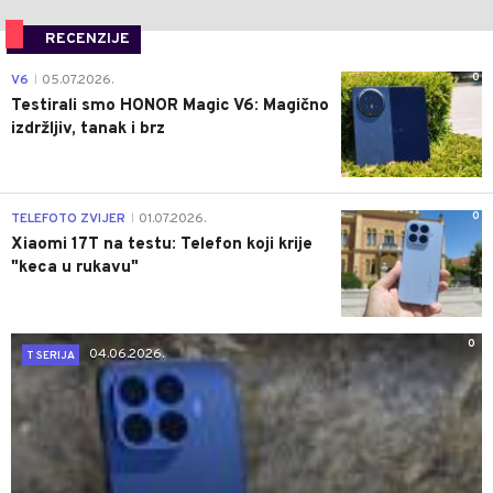
RECENZIJE
0
V6
05.07.2026.
|
Testirali smo HONOR Magic V6: Magično
izdržljiv, tanak i brz
0
TELEFOTO ZVIJER
01.07.2026.
|
Xiaomi 17T na testu: Telefon koji krije
"keca u rukavu"
0
04.06.2026.
T SERIJA