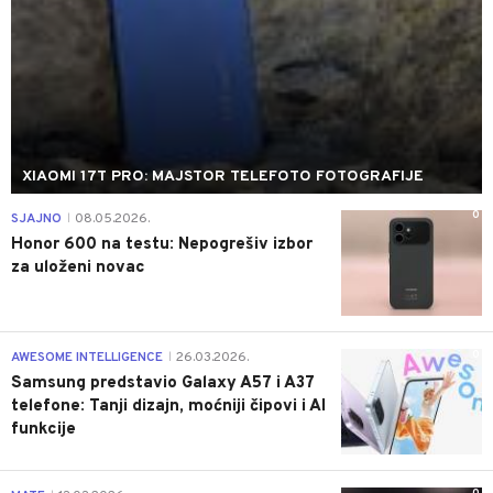
XIAOMI 17T PRO: MAJSTOR TELEFOTO FOTOGRAFIJE
0
SJAJNO
08.05.2026.
|
Honor 600 na testu: Nepogrešiv izbor
za uloženi novac
0
AWESOME INTELLIGENCE
26.03.2026.
|
Samsung predstavio Galaxy A57 i A37
telefone: Tanji dizajn, moćniji čipovi i AI
funkcije