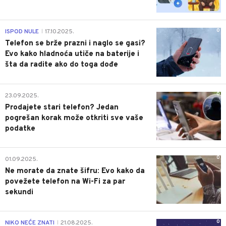
0
ISPOD NULE
17.10.2025.
|
Telefon se brže prazni i naglo se gasi?
Evo kako hladnoća utiče na baterije i
šta da radite ako do toga dođe
0
23.09.2025.
Prodajete stari telefon? Jedan
pogrešan korak može otkriti sve vaše
podatke
0
01.09.2025.
Ne morate da znate šifru: Evo kako da
povežete telefon na Wi-Fi za par
sekundi
0
NIKO NEĆE ZNATI
21.08.2025.
|