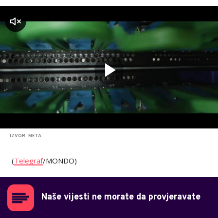
zvuk
IZVOR: META
(
Telegraf
/MONDO)
Naše vijesti ne morate da provjeravate