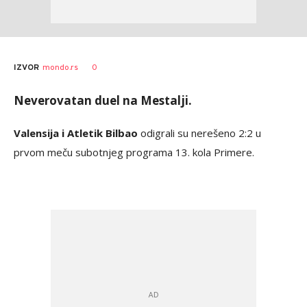
Bojan
AUTOR
0
IZVOR
mondo.rs
Jakovljević
Neverovatan duel na Mestalji.
Valensija i Atletik Bilbao
odigrali su nerešeno 2:2 u
prvom meču subotnjeg programa 13. kola Primere.