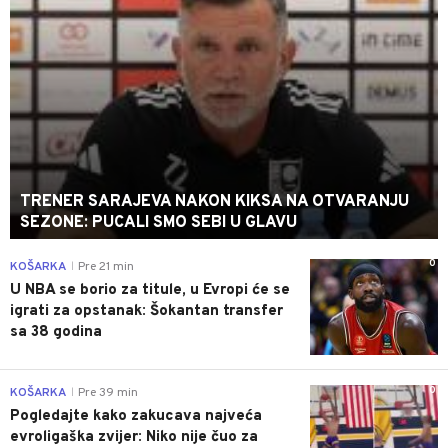
TRENER SARAJEVA NAKON KIKSA NA OTVARANJU
SEZONE: PUCALI SMO SEBI U GLAVU
0
KOŠARKA
Pre 21 min
|
U NBA se borio za titule, u Evropi će se
igrati za opstanak: Šokantan transfer
sa 38 godina
0
KOŠARKA
Pre 39 min
|
Pogledajte kako zakucava najveća
evroligaška zvijer: Niko nije čuo za