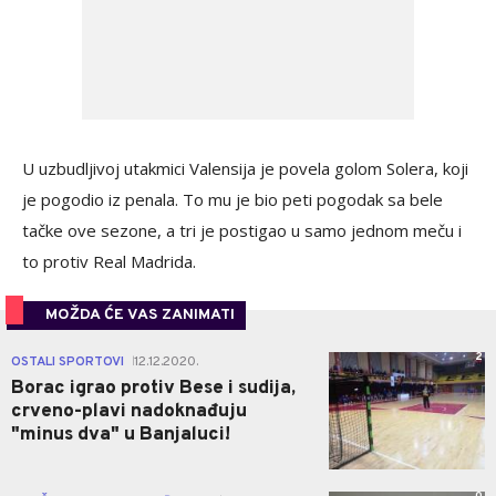
U uzbudljivoj utakmici Valensija je povela golom Solera, koji
je pogodio iz penala. To mu je bio peti pogodak sa bele
tačke ove sezone, a tri je postigao u samo jednom meču i
to protiv Real Madrida.
MOŽDA ĆE VAS ZANIMATI
2
OSTALI SPORTOVI
12.12.2020.
|
Borac igrao protiv Bese i sudija,
crveno-plavi nadoknađuju
"minus dva" u Banjaluci!