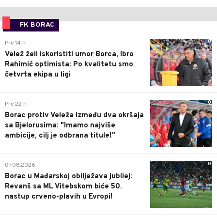
FK BORAC
0
Pre 14 h
Velež želi iskoristiti umor Borca, Ibro
Rahimić optimista: Po kvalitetu smo
četvrta ekipa u ligi
0
Pre 22 h
Borac protiv Veleža između dva okršaja
sa Bjelorusima: "Imamo najviše
ambicije, cilj je odbrana titule!"
0
07.08.2026.
Borac u Mađarskoj obilježava jubilej:
Revanš sa ML Vitebskom biće 50.
nastup crveno-plavih u Evropi!