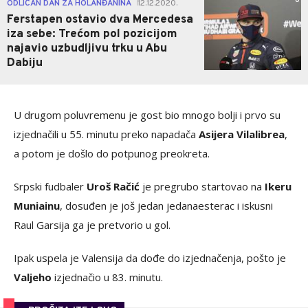
0
ODLIČAN DAN ZA HOLANĐANINA
12.12.2020.
|
Ferstapen ostavio dva Mercedesa
iza sebe: Trećom pol pozicijom
najavio uzbudljivu trku u Abu
Dabiju
U drugom poluvremenu je gost bio mnogo bolji i prvo su
izjednačili u 55. minutu preko napadača
Asijera Vilalibrea
,
a potom je došlo do potpunog preokreta.
Srpski fudbaler
Uroš Račić
je pregrubo startovao na
Ikeru
Muniainu
, dosuđen je još jedan jedanaesterac i iskusni
Raul Garsija ga je pretvorio u gol.
Ipak uspela je Valensija da dođe do izjednačenja, pošto je
Valjeho
izjednačio u 83. minutu.