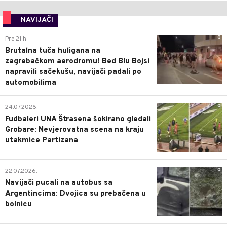
NAVIJAČI
0
Pre 21 h
Brutalna tuča huligana na
zagrebačkom aerodromu! Bed Blu Bojsi
napravili sačekušu, navijači padali po
automobilima
0
24.07.2026.
Fudbaleri UNA Štrasena šokirano gledali
Grobare: Nevjerovatna scena na kraju
utakmice Partizana
0
22.07.2026.
Navijači pucali na autobus sa
Argentincima: Dvojica su prebačena u
bolnicu