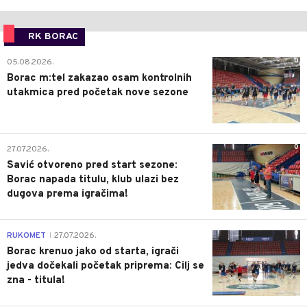
RK BORAC
0
05.08.2026.
Borac m:tel zakazao osam kontrolnih
utakmica pred početak nove sezone
0
27.07.2026.
Savić otvoreno pred start sezone:
Borac napada titulu, klub ulazi bez
dugova prema igračima!
0
RUKOMET
27.07.2026.
|
Borac krenuo jako od starta, igrači
jedva dočekali početak priprema: Cilj se
zna - titula!