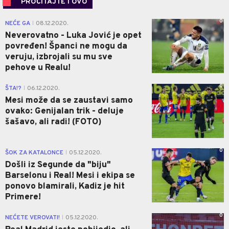
PROČITAJTE I OVO
0
NEĆE GA
08.12.2020.
|
Neverovatno - Luka Jović je opet
povređen! Španci ne mogu da
veruju, izbrojali su mu sve
pehove u Realu!
0
ŠTA!?
06.12.2020.
|
Mesi može da se zaustavi samo
ovako: Genijalan trik - deluje
šašavo, ali radi! (FOTO)
0
ŠOK ZA KATALONCE
05.12.2020.
|
Došli iz Segunde da "biju"
Barselonu i Real! Mesi i ekipa se
ponovo blamirali, Kadiz je hit
Primere!
0
NEĆETE VEROVATI!
05.12.2020.
|