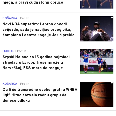
njega, a pravi čuda i lomi obruče
0
KOŠARKA
Pre 1 h
|
Novi NBA supertim: Lebron dovodi
zvijezde, sada je naciljao prvog pika,
šampiona i centra koga je Jokić prebio
0
FUDBAL
Pre 1 h
|
Srpski Haland sa 15 godina najmlađi
strijelac u Evropi: Trese mreže u
Norveškoj, FSS mora da reaguje
0
KOŠARKA
Pre 1 h
|
Da li će transrodne osobe igrati u WNBA
ligi? Hitno sazvala radnu grupu da
donese odluku