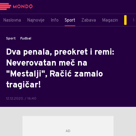
Naslovna
Najnovije
Info
Sport
Zabava
Magazin
M
Sport
Fudbal
Dva penala, preokret i remi:
Neverovatan meč na
"Mestalji", Račić zamalo
tragičar!
12.12.2020. / 16:40