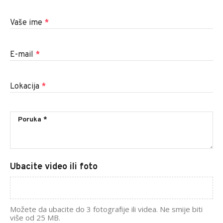
Vaše ime
*
E-mail
*
Lokacija
*
Ubacite video ili foto
Možete da ubacite do 3 fotografije ili videa. Ne smije biti
više od 25 MB.