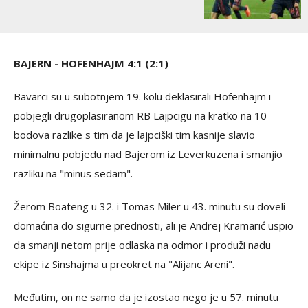
BAJERN - HOFENHAJM 4:1 (2:1)
Bavarci su u subotnjem 19. kolu deklasirali Hofenhajm i
pobjegli drugoplasiranom RB Lajpcigu na kratko na 10
bodova razlike s tim da je lajpciški tim kasnije slavio
minimalnu pobjedu nad Bajerom iz Leverkuzena i smanjio
razliku na "minus sedam".
Žerom Boateng u 32. i Tomas Miler u 43. minutu su doveli
domaćina do sigurne prednosti, ali je Andrej Kramarić uspio
da smanji netom prije odlaska na odmor i produži nadu
ekipe iz Sinshajma u preokret na "Alijanc Areni".
Međutim, on ne samo da je izostao nego je u 57. minutu