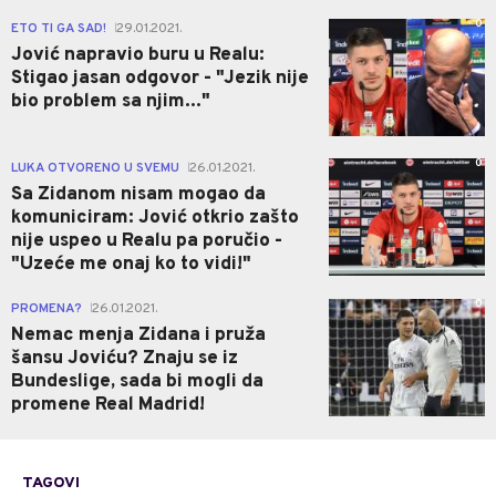
0
ETO TI GA SAD!
29.01.2021.
|
Jović napravio buru u Realu:
Stigao jasan odgovor - "Jezik nije
bio problem sa njim..."
0
LUKA OTVORENO U SVEMU
26.01.2021.
|
Sa Zidanom nisam mogao da
komuniciram: Jović otkrio zašto
nije uspeo u Realu pa poručio -
"Uzeće me onaj ko to vidi!"
0
PROMENA?
26.01.2021.
|
Nemac menja Zidana i pruža
šansu Joviću? Znaju se iz
Bundeslige, sada bi mogli da
promene Real Madrid!
TAGOVI