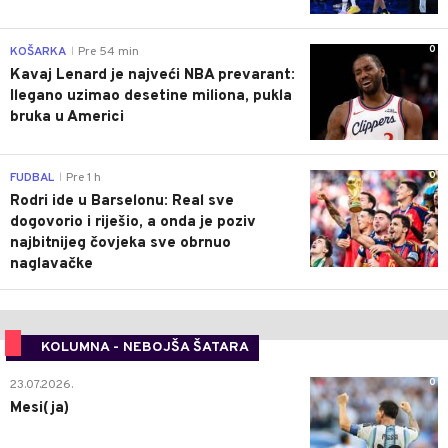
0
KOŠARKA
Pre 54 min
|
Kavaj Lenard je najveći NBA prevarant:
Ilegano uzimao desetine miliona, pukla
bruka u Americi
0
FUDBAL
Pre 1 h
|
Rodri ide u Barselonu: Real sve
dogovorio i riješio, a onda je poziv
najbitnijeg čovjeka sve obrnuo
naglavačke
KOLUMNA - NEBOJŠA ŠATARA
0
23.07.2026.
Mesi(ja)