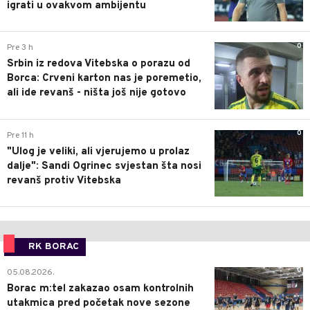
igrati u ovakvom ambijentu
0
Pre 3 h
Srbin iz redova Vitebska o porazu od
Borca: Crveni karton nas je poremetio,
ali ide revanš - ništa još nije gotovo
0
Pre 11 h
"Ulog je veliki, ali vjerujemo u prolaz
dalje": Sandi Ogrinec svjestan šta nosi
revanš protiv Vitebska
RK BORAC
0
05.08.2026.
Borac m:tel zakazao osam kontrolnih
utakmica pred početak nove sezone