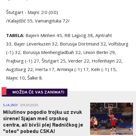
Štutgart - Majnc 2:0 (0:0)
/Kalajdžić 55, Vamangituka 72/
TABELA:
Bajern Minhen 45, RB Lajpcig 38, Ajntraht
33, Bajer Leverkuzen 32, Borusija Dortmund 32, Volfsburg
(-1) 32, Borusija Menhengladbah 32, Union Berlin 29,
Frajburg (-1) 27, Štutgart 25, Verder 22, Hofenhajm 22,
Augzburg 22, Herta 17, Arminija (-1) 17, Keln (-1) 15,
Majnc 10, Šalke 8.
MOŽDA ĆE VAS ZANIMATI
0
SJAJNO!
29.01.2021.
|
Milutinov pogodio trojku uz zvuk
sirene! Sjajan meč srpskog
centra, ali bivši plej Radničkog je
"oteo" pobedu CSKA!