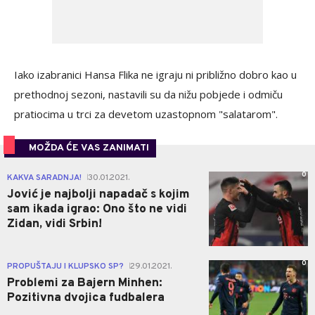
Iako izabranici Hansa Flika ne igraju ni približno dobro kao u
prethodnoj sezoni, nastavili su da nižu pobjede i odmiču
pratiocima u trci za devetom uzastopnom "salatarom".
MOŽDA ĆE VAS ZANIMATI
0
KAKVA SARADNJA!
30.01.2021.
|
Jović je najbolji napadač s kojim
sam ikada igrao: Ono što ne vidi
Zidan, vidi Srbin!
0
PROPUŠTAJU I KLUPSKO SP?
29.01.2021.
|
Problemi za Bajern Minhen:
Pozitivna dvojica fudbalera