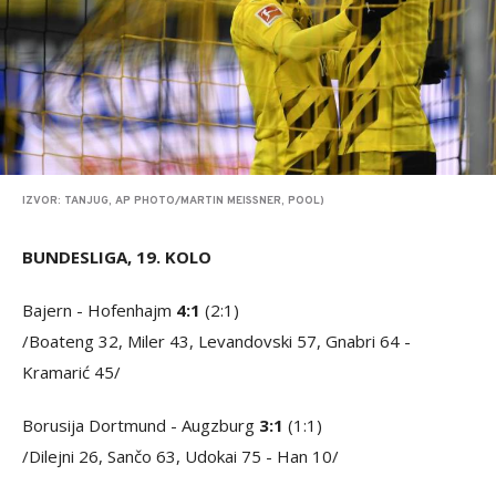
IZVOR: TANJUG, AP PHOTO/MARTIN MEISSNER, POOL)
BUNDESLIGA, 19. KOLO
Bajern - Hofenhajm
4:1
(2:1)
/Boateng 32, Miler 43, Levandovski 57, Gnabri 64 -
Kramarić 45/
Borusija Dortmund - Augzburg
3:1
(1:1)
/Dilejni 26, Sančo 63, Udokai 75 - Han 10/