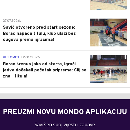
0
27.07.2026.
Savić otvoreno pred start sezone:
Borac napada titulu, klub ulazi bez
dugova prema igračima!
0
RUKOMET
27.07.2026.
|
Borac krenuo jako od starta, igrači
jedva dočekali početak priprema: Cilj se
zna - titula!
PREUZMI NOVU MONDO APLIKACIJU
Savršen spoj vijesti i zabave.