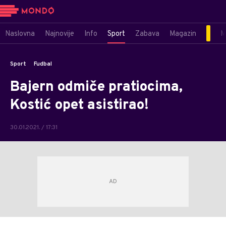
Naslovna
Najnovije
Info
Sport
Zabava
Magazin
M
Sport
Fudbal
Bajern odmiče pratiocima,
Kostić opet asistirao!
30.01.2021. / 17:31