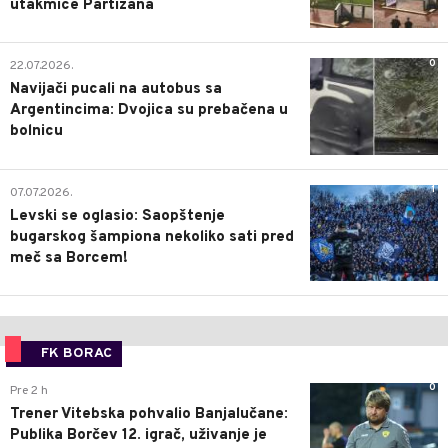
utakmice Partizana
0
22.07.2026.
Navijači pucali na autobus sa
Argentincima: Dvojica su prebačena u
bolnicu
1
07.07.2026.
Levski se oglasio: Saopštenje
bugarskog šampiona nekoliko sati pred
meč sa Borcem!
FK BORAC
0
Pre 2 h
Trener Vitebska pohvalio Banjalučane:
Publika Borčev 12. igrač, uživanje je