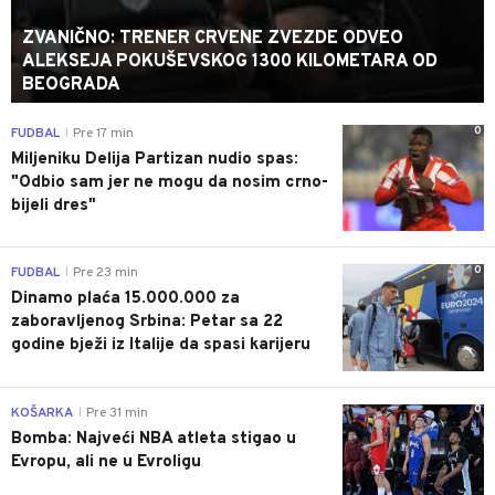
ZVANIČNO: TRENER CRVENE ZVEZDE ODVEO
ALEKSEJA POKUŠEVSKOG 1300 KILOMETARA OD
BEOGRADA
0
FUDBAL
Pre 17 min
|
Miljeniku Delija Partizan nudio spas:
"Odbio sam jer ne mogu da nosim crno-
bijeli dres"
0
FUDBAL
Pre 23 min
|
Dinamo plaća 15.000.000 za
zaboravljenog Srbina: Petar sa 22
godine bježi iz Italije da spasi karijeru
0
KOŠARKA
Pre 31 min
|
Bomba: Najveći NBA atleta stigao u
Evropu, ali ne u Evroligu