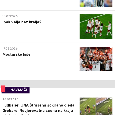
2
15.07.2026.
Ipak valja bez kralja?
0
17.05.2026.
Mostarske kiše
NAVIJAČI
0
24.07.2026.
Fudbaleri UNA Štrasena šokirano gledali
Grobare: Nevjerovatna scena na kraju