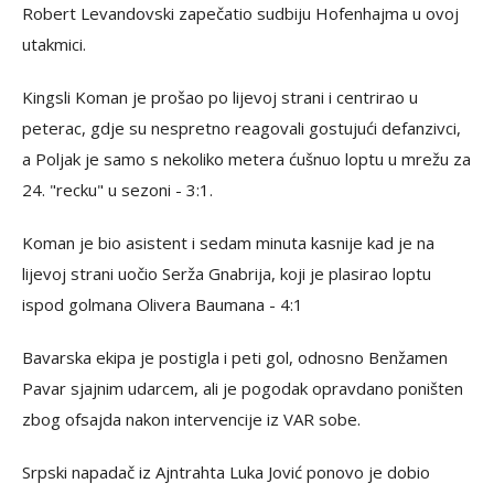
Robert Levandovski zapečatio sudbiju Hofenhajma u ovoj
utakmici.
Kingsli Koman je prošao po lijevoj strani i centrirao u
peterac, gdje su nespretno reagovali gostujući defanzivci,
a Poljak je samo s nekoliko metera ćušnuo loptu u mrežu za
24. "recku" u sezoni - 3:1.
Koman je bio asistent i sedam minuta kasnije kad je na
lijevoj strani uočio Serža Gnabrija, koji je plasirao loptu
ispod golmana Olivera Baumana - 4:1
Bavarska ekipa je postigla i peti gol, odnosno Benžamen
Pavar sjajnim udarcem, ali je pogodak opravdano poništen
zbog ofsajda nakon intervencije iz VAR sobe.
Srpski napadač iz Ajntrahta Luka Jović ponovo je dobio