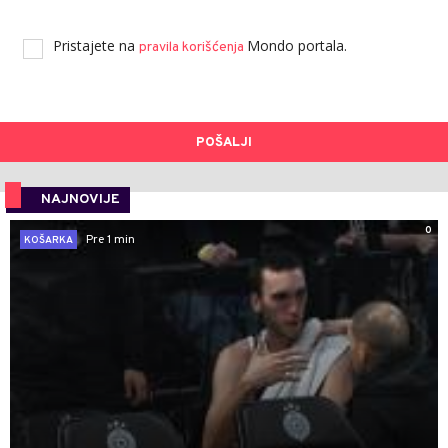
Pristajete na
Mondo portala.
pravila korišćenja
POŠALJI
NAJNOVIJE
0
Pre 1 min
KOŠARKA