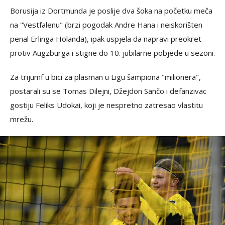
Borusija iz Dortmunda je poslije dva šoka na početku meča
na "Vestfalenu" (brzi pogodak Andre Hana i neiskorišten
penal Erlinga Holanda), ipak uspjela da napravi preokret
protiv Augzburga i stigne do 10. jubilarne pobjede u sezoni.
Za trijumf u bici za plasman u Ligu šampiona "milionera",
postarali su se Tomas Dilejni, Džejdon Sančo i defanzivac
gostiju Feliks Udokai, koji je nespretno zatresao vlastitu
mrežu.