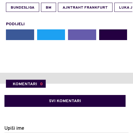
BUNDESLIGA
BM
AJNTRAHT FRANKFURT
LUKA J
PODIJELI
KOMENTARI
0
SVI KOMENTARI
Upiši ime