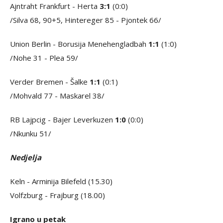
Ajntraht Frankfurt - Herta
3:1
(0:0)
/Silva 68, 90+5, Hintereger 85 - Pjontek 66/
Union Berlin - Borusija Menehengladbah
1:1
(1:0)
/Nohe 31 - Plea 59/
Verder Bremen - Šalke
1:1
(0:1)
/Mohvald 77 - Maskarel 38/
RB Lajpcig - Bajer Leverkuzen
1:0
(0:0)
/Nkunku 51/
Nedjelja
Keln - Arminija Bilefeld (15.30)
Volfzburg - Frajburg (18.00)
Igrano u petak