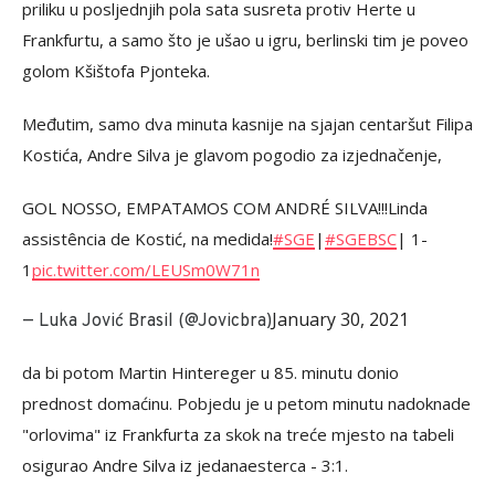
priliku u posljednjih pola sata susreta protiv Herte u
Frankfurtu, a samo što je ušao u igru, berlinski tim je poveo
golom Kšištofa Pjonteka.
Međutim, samo dva minuta kasnije na sjajan centaršut Filipa
Kostića, Andre Silva je glavom pogodio za izjednačenje,
GOL NOSSO, EMPATAMOS COM ANDRÉ SILVA!!!Linda
assistência de Kostić, na medida!
#SGE
|
#SGEBSC
| 1-
1
pic.twitter.com/LEUSm0W71n
January 30, 2021
— Luka Jović Brasil (@Jovicbra)
da bi potom Martin Hintereger u 85. minutu donio
prednost domaćinu. Pobjedu je u petom minutu nadoknade
"orlovima" iz Frankfurta za skok na treće mjesto na tabeli
osigurao Andre Silva iz jedanaesterca - 3:1.