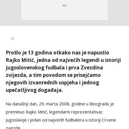
Dragan
AUTOR
0
Šutvić
Prošlo je 13 godina otkako nas je napustio
Rajko Mitić, jedna od najvećih legendi u istoriji
jugoslovenskog fudbala i prva Zvezdina
zvijezda, a tim povodom se prisejćamo
njegovih izvanrednih uspjeha i jednog
upečatljivog događaja.
Na današnji dan, 29. marta 2008. godine u Beogradu je
preminuo Rajko Mitić, legendarni reprezentativac
Jugoslavije i jedan od najvećih fudbalera u istoriji Crvene
zvezde.