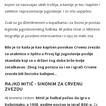
kojom se naosvajao silnih trofeja, a kasnije je bio i kapiten i
selektor reprezentacije Jugoslavije. I to vrlo uspješno.
Zvali su ga džentlmenom u kopačkama i za života je postao
legenda jugoslovenskog fudbala. Ali jedna stvar iz Mitićeve
biografije je posebno interesantna i o njoj se malo zna.
Bilo je to kada je kao kapiten povukao Crvenu zvezdu
sa utakmice u Splitu u Prvoj ligi Jugoslavije poslije
skandala koji se u državi tog doba brže-bolje
zataškavao. Zbog tog poteza su i on i igrači Crvene
zvezde bili žestoko kažnjeni...
RAJKO MITIĆ - SINONIM ZA CRVENU
ZVEZDU
Ali krenimo redom.
Mitić je fudbal počeo da igra u
Košutnjaku, a 1938. godine postao je igrač BSK-a.
Za