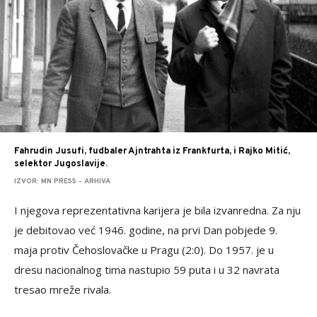
Fahrudin Jusufi, fudbaler Ajntrahta iz Frankfurta, i Rajko Mitić,
selektor Jugoslavije.
IZVOR: MN PRESS - ARHIVA
I njegova reprezentativna karijera je bila izvanredna. Za nju
je debitovao već 1946. godine, na prvi Dan pobjede 9.
maja protiv Čehoslovačke u Pragu (2:0). Do 1957. je u
dresu nacionalnog tima nastupio 59 puta i u 32 navrata
tresao mreže rivala.