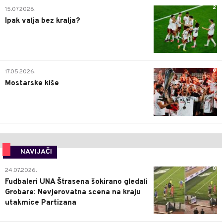
2
15.07.2026.
Ipak valja bez kralja?
0
17.05.2026.
Mostarske kiše
NAVIJAČI
0
24.07.2026.
Fudbaleri UNA Štrasena šokirano gledali
Grobare: Nevjerovatna scena na kraju
utakmice Partizana