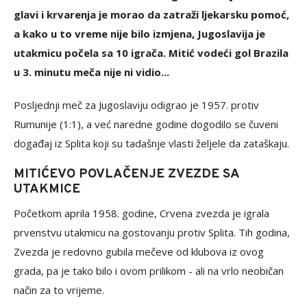
glavi i krvarenja je morao da zatraži ljekarsku pomoć,
a kako u to vreme nije bilo izmjena, Jugoslavija je
utakmicu počela sa 10 igrača. Mitić vodeći gol Brazila
u 3. minutu meča nije ni vidio...
Posljednji meč za Jugoslaviju odigrao je 1957. protiv
Rumunije (1:1), a već naredne godine dogodilo se čuveni
događaj iz Splita koji su tadašnje vlasti željele da zataškaju.
MITIĆEVO POVLAČENJE ZVEZDE SA
UTAKMICE
Početkom aprila 1958. godine, Crvena zvezda je igrala
prvenstvu utakmicu na gostovanju protiv Splita. Tih godina,
Zvezda je redovno gubila mečeve od klubova iz ovog
grada, pa je tako bilo i ovom prilikom - ali na vrlo neobičan
način za to vrijeme.