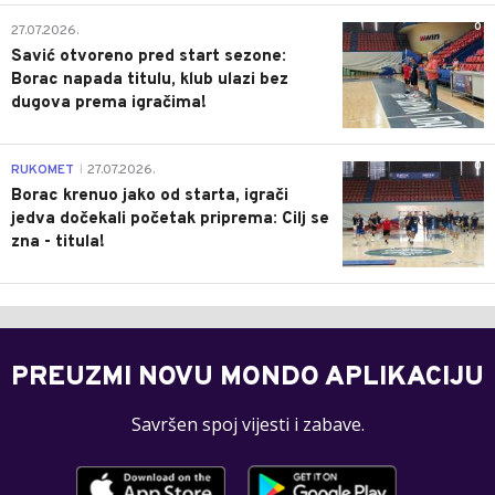
0
27.07.2026.
Savić otvoreno pred start sezone:
Borac napada titulu, klub ulazi bez
dugova prema igračima!
0
RUKOMET
27.07.2026.
|
Borac krenuo jako od starta, igrači
jedva dočekali početak priprema: Cilj se
zna - titula!
PREUZMI NOVU MONDO APLIKACIJU
Savršen spoj vijesti i zabave.