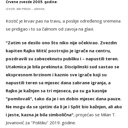
Crvene zvezde 2005. godine.
IZVOR: MN PRESS - ARHIVA
Kostić je krvav pao na travu, a poslije određenog vremena
se pridigao i to sa čalmom od zavoja na glavi.
"Zatim se desilo ono što niko nije očekivao. Zvezdin
kapiten Rajko Mitić postrojio je igrače na centru,
pozdravili su zabezeknutu publiku i – napustili teren.
Utakmica je bila prekinuta. Disciplinski sud sastao se
ekspresnom brzinom i kaznio sve igrače koji su
napustili teren sa mjesec dana zabrane igranja, a
Rajko je kažnjen sa tri mjeseca, pa su ga kasnije
"pomilovali", tako da je i on dobio mjesec dana pauze.
Ne mogu da se sjetim da li je i Split bio kažnjen, ali ako
i jeste, kazna je bila simbolična"
, prisjećao se Milan T.
Jovanović za "Politiku" 2019. godine.