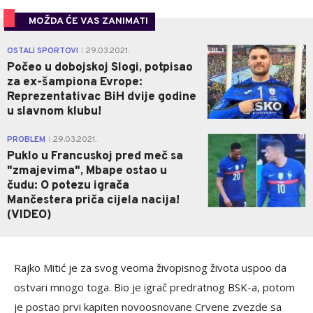
MOŽDA ĆE VAS ZANIMATI
0
OSTALI SPORTOVI
29.03.2021.
|
Počeo u dobojskoj Slogi, potpisao
za ex-šampiona Evrope:
Reprezentativac BiH dvije godine
u slavnom klubu!
0
PROBLEM
29.03.2021.
|
Puklo u Francuskoj pred meč sa
"zmajevima", Mbape ostao u
čudu: O potezu igrača
Mančestera priča cijela nacija!
(VIDEO)
Rajko Mitić je za svog veoma živopisnog života uspoo da
ostvari mnogo toga. Bio je igrač predratnog BSK-a, potom
je postao prvi kapiten novoosnovane Crvene zvezde sa