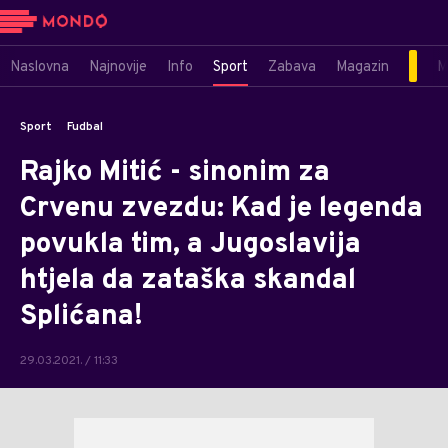
Naslovna
Najnovije
Info
Sport
Zabava
Magazin
M
Sport
Fudbal
Rajko Mitić - sinonim za
Crvenu zvezdu: Kad je legenda
povukla tim, a Jugoslavija
htjela da zataška skandal
Splićana!
29.03.2021. / 11:33