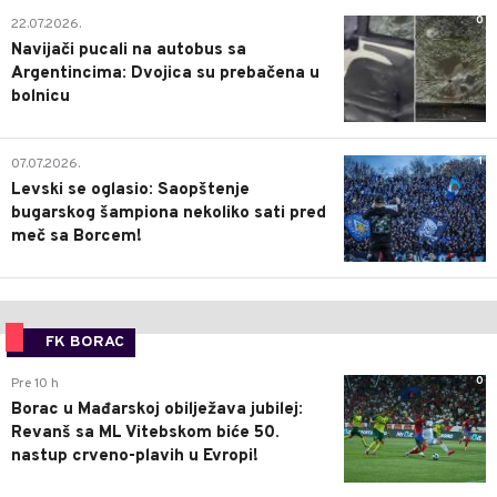
0
22.07.2026.
Navijači pucali na autobus sa
Argentincima: Dvojica su prebačena u
bolnicu
1
07.07.2026.
Levski se oglasio: Saopštenje
bugarskog šampiona nekoliko sati pred
meč sa Borcem!
FK BORAC
0
Pre 10 h
Borac u Mađarskoj obilježava jubilej:
Revanš sa ML Vitebskom biće 50.
nastup crveno-plavih u Evropi!