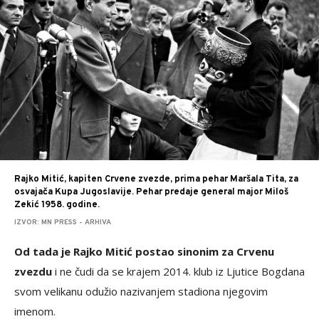
Rajko Mitić, kapiten Crvene zvezde, prima pehar Maršala Tita, za
osvajača Kupa Jugoslavije. Pehar predaje general major Miloš
Zekić 1958. godine.
IZVOR: MN PRESS - ARHIVA
Od tada je Rajko Mitić postao sinonim za Crvenu
zvezdu
i ne čudi da se krajem 2014. klub iz Ljutice Bogdana
svom velikanu odužio nazivanjem stadiona njegovim
imenom.