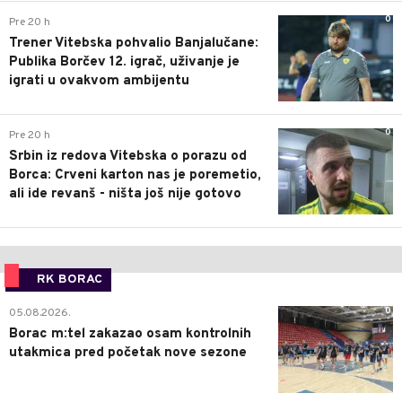
0
Pre 20 h
Trener Vitebska pohvalio Banjalučane:
Publika Borčev 12. igrač, uživanje je
igrati u ovakvom ambijentu
0
Pre 20 h
Srbin iz redova Vitebska o porazu od
Borca: Crveni karton nas je poremetio,
ali ide revanš - ništa još nije gotovo
RK BORAC
0
05.08.2026.
Borac m:tel zakazao osam kontrolnih
utakmica pred početak nove sezone