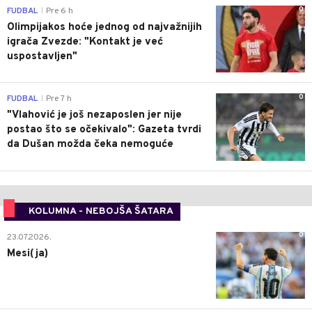
0
FUDBAL
Pre 6 h
|
Olimpijakos hoće jednog od najvažnijih
igrača Zvezde: "Kontakt je već
uspostavljen"
0
FUDBAL
Pre 7 h
|
"Vlahović je još nezaposlen jer nije
postao što se očekivalo": Gazeta tvrdi
da Dušan možda čeka nemoguće
KOLUMNA - NEBOJŠA ŠATARA
0
23.07.2026.
Mesi(ja)