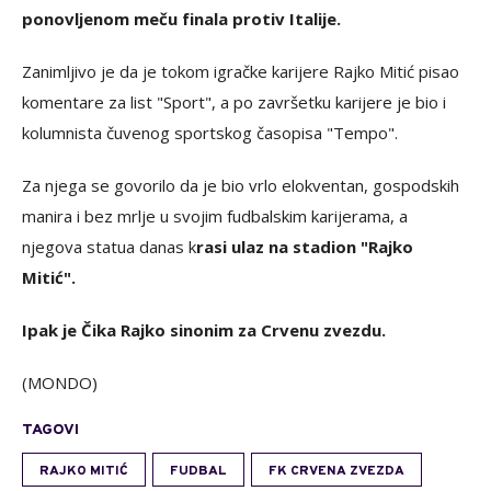
ponovljenom meču finala protiv Italije.
Zanimljivo je da je tokom igračke karijere Rajko Mitić pisao
komentare za list "Sport", a po završetku karijere je bio i
kolumnista čuvenog sportskog časopisa "Tempo".
Za njega se govorilo da je bio vrlo elokventan, gospodskih
manira i bez mrlje u svojim fudbalskim karijerama, a
njegova statua danas k
rasi ulaz na stadion "Rajko
Mitić".
Ipak je Čika Rajko sinonim za Crvenu zvezdu.
(MONDO)
TAGOVI
RAJKO MITIĆ
FUDBAL
FK CRVENA ZVEZDA