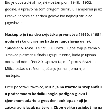
Bio je dvostruki olimpijski vicešampion, 1948. i 1952.
godine, a upravo na tom drugom turniru u Tampereu je uz
Branka Zebeca sa sedam golova bio najbolji strijelac
Jugoslavije.
Nastupio je i na dva svjetska prvenstva (1950. i 1954.
godine) i to u vrijeme kada je Jugoslavija uvijek
"pucala" visoko.
Te 1950. u Brazilu Jugoslaviji je zamalo
izmakao plasman u finalnu grupu turnira, kada je upisan
poraz od odmaćina 2:0. Upravo taj meč protiv Brazila je
Mitiću ostao u ružnom sjećanju jer na njemu nije ni
nastupio.
Pred početak utakmice,
Mitić je na izlaznom stepeništu
u podzemnom hodniku naglo podigao glavu i
tjemenom udario u gvozdeni poklopac koji je
zatvarao izlazak na teren. Zbog velike rasjekotine na