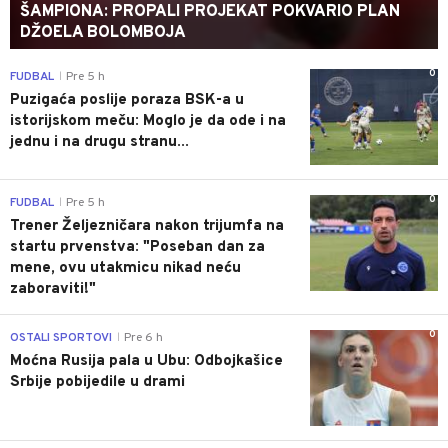
ŠAMPIONA: PROPALI PROJEKAT POKVARIO PLAN
DŽOELA BOLOMBOJA
0
FUDBAL
Pre 5 h
|
Puzigaća poslije poraza BSK-a u
istorijskom meču: Moglo je da ode i na
jednu i na drugu stranu...
0
FUDBAL
Pre 5 h
|
Trener Željezničara nakon trijumfa na
startu prvenstva: "Poseban dan za
mene, ovu utakmicu nikad neću
zaboraviti!"
0
OSTALI SPORTOVI
Pre 6 h
|
Moćna Rusija pala u Ubu: Odbojkašice
Srbije pobijedile u drami