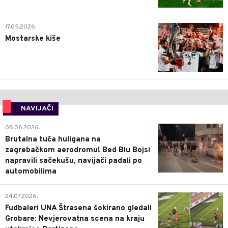
0
17.05.2026.
Mostarske kiše
NAVIJAČI
0
08.08.2026.
Brutalna tuča huligana na
zagrebačkom aerodromu! Bed Blu Bojsi
napravili sačekušu, navijači padali po
automobilima
0
24.07.2026.
Fudbaleri UNA Štrasena šokirano gledali
Grobare: Nevjerovatna scena na kraju