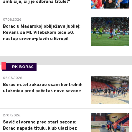
ambicije, cilj je odbrana titule!"
0
07.08.2026.
Borac u Mađarskoj obilježava jubilej:
Revanš sa ML Vitebskom biće 50.
nastup crveno-plavih u Evropi!
RK BORAC
0
05.08.2026.
Borac m:tel zakazao osam kontrolnih
utakmica pred početak nove sezone
0
27.07.2026.
Savić otvoreno pred start sezone:
Borac napada titulu, klub ulazi bez