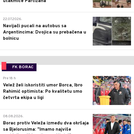
utakmice Partizana
0
22.07.2026.
Navijači pucali na autobus sa
Argentincima: Dvojica su prebačena u
bolnicu
FK BORAC
0
Pre 18 h
Velež želi iskoristiti umor Borca, Ibro
Rahimić optimista: Po kvalitetu smo
četvrta ekipa u ligi
0
08.08.2026.
Borac protiv Veleža između dva okršaja
sa Bjelorusima: "Imamo najviše