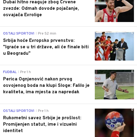
Dubai hitno reaguje zbog Crvene
zvezde: Odmah dovode pojačanje,
osvajača Evrolige
0
OSTALI SPORTOVI
Pre 52 min
|
Srbija hoće Evropsko prvenstvo:
"Igraće se u tri države, ali će finale biti
u Beogradu"
0
FUDBAL
Pre 1 h
|
Perica Ognjenović nakon prvog
osvojenog boda na klupi Sloge: Falilo je
kvaliteta, ima mjesta za napredak
0
OSTALI SPORTOVI
Pre 1 h
|
Rukometni savez Srbije je prošlost:
Promijenjen statut, ime i vizuelni
identitet