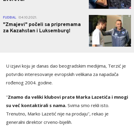
0
FUDBAL
04.10.2021.
|
"Zmajevi" počeli sa pripremama
za Kazahstan i Luksemburg!
U izjavi koju je danas dao beogradskim medijima, Terzić je
potvrdio interesovanje evropskih velikana za napadača
rođenog 2004. godine.
''
Znamo da veliki klubovi prate Marka Lazetića i mnogi
su već kontaktirali s nama.
Svima smo rekli isto.
Trenutno, Marko Lazetić nije na prodaju'', rekao je
generalni direktor crveno-bijelih.