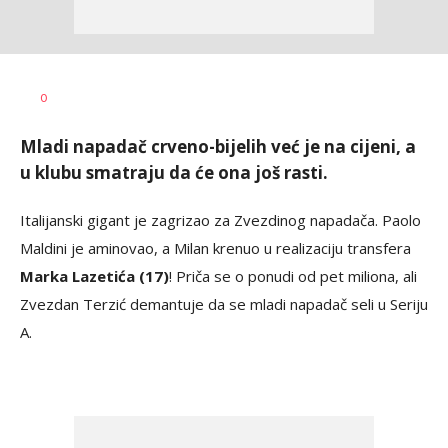
Bojan
AUTOR
0
Jakovljević
Mladi napadač crveno-bijelih već je na cijeni, a
u klubu smatraju da će ona još rasti.
Italijanski gigant je zagrizao za Zvezdinog napadača. Paolo
Maldini je aminovao, a Milan krenuo u realizaciju transfera
Marka Lazetića (17)
! Priča se o ponudi od pet miliona, ali
Zvezdan Terzić demantuje da se mladi napadač seli u Seriju
A.