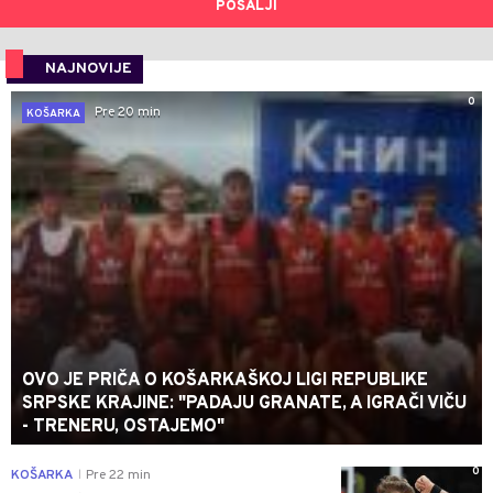
POŠALJI
NAJNOVIJE
0
Pre 20 min
KOŠARKA
OVO JE PRIČA O KOŠARKAŠKOJ LIGI REPUBLIKE
SRPSKE KRAJINE: "PADAJU GRANATE, A IGRAČI VIČU
- TRENERU, OSTAJEMO"
0
KOŠARKA
Pre 22 min
|