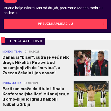
Budite bolje informisani od drugih, preuzmite Mondo mobilnu
aplikaciju
PREUZMI APLIKACIJU
PROČITAJTE I OVO
0
MONDO TEMA
04.10.2021.
|
Danas si "biser", sutra je već neko
drugi: Nikolić i Petrović od
nezamjenjivih do "mrvica", a
Zvezda čekala lijep novac!
0
SVIĐA MU SE!
04.10.2021.
|
Partizan može do titule i finala
Konferencijske lige! Mitar vjeruje
u crno-bijele: Igraju najbolji
fudbal u Srbiji