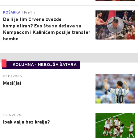
0
KOŠARKA
Pre 1 h
|
Da li je tim Crvene zvezde
kompletiran? Evo šta se dešava sa
Kampacom i Kalinićem poslije transfer
bombe
KOLUMNA - NEBOJŠA ŠATARA
0
23.07.2026.
Mesi(ja)
2
15.07.2026.
Ipak valja bez kralja?