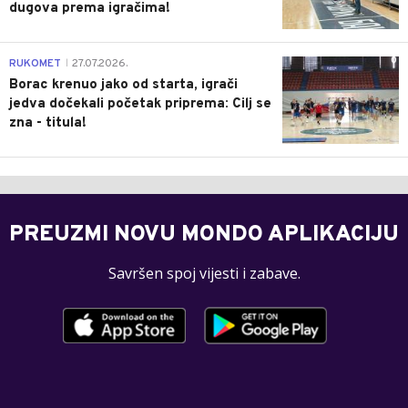
dugova prema igračima!
0
RUKOMET
27.07.2026.
|
Borac krenuo jako od starta, igrači
jedva dočekali početak priprema: Cilj se
zna - titula!
PREUZMI NOVU MONDO APLIKACIJU
Savršen spoj vijesti i zabave.