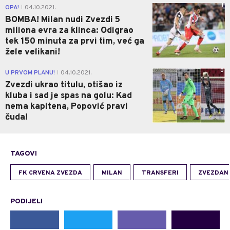
1
OPA!
04.10.2021.
|
BOMBA! Milan nudi Zvezdi 5
miliona evra za klinca: Odigrao
tek 150 minuta za prvi tim, već ga
žele velikani!
0
U PRVOM PLANU!
04.10.2021.
|
Zvezdi ukrao titulu, otišao iz
kluba i sad je spas na golu: Kad
nema kapitena, Popović pravi
čuda!
TAGOVI
FK CRVENA ZVEZDA
MILAN
TRANSFERI
ZVEZDAN 
PODIJELI