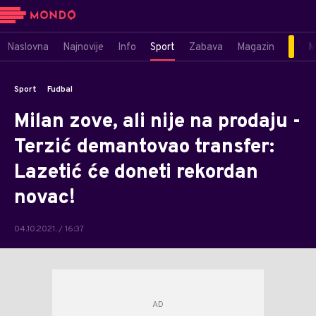
Naslovna
Najnovije
Info
Sport
Zabava
Magazin
M
Sport
Fudbal
Milan zove, ali nije na prodaju -
Terzić demantovao transfer:
Lazetić će doneti rekordan
novac!
04.10.2021. / 16:37