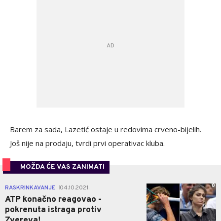
Barem za sada, Lazetić ostaje u redovima crveno-bijelih.
Još nije na prodaju, tvrdi prvi operativac kluba.
MOŽDA ĆE VAS ZANIMATI
0
RASKRINKAVANJE
04.10.2021.
|
ATP konačno reagovao -
pokrenuta istraga protiv
Zvereva!