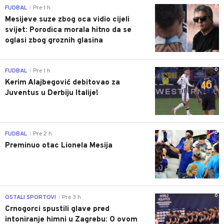
0
FUDBAL
Pre 1 h
|
Mesijeve suze zbog oca vidio cijeli
svijet: Porodica morala hitno da se
oglasi zbog groznih glasina
0
FUDBAL
Pre 1 h
|
Kerim Alajbegović debitovao za
Juventus u Derbiju Italije!
0
FUDBAL
Pre 2 h
|
Preminuo otac Lionela Mesija
0
OSTALI SPORTOVI
Pre 3 h
|
Crnogorci spustili glave pred
intoniranje himni u Zagrebu: O ovom