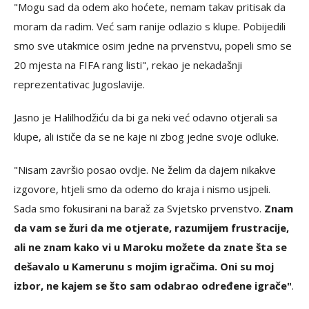
"Mogu sad da odem ako hoćete, nemam takav pritisak da
moram da radim. Već sam ranije odlazio s klupe. Pobijedili
smo sve utakmice osim jedne na prvenstvu, popeli smo se
20 mjesta na FIFA rang listi", rekao je nekadašnji
reprezentativac Jugoslavije.
Jasno je Halilhodžiću da bi ga neki već odavno otjerali sa
klupe, ali ističe da se ne kaje ni zbog jedne svoje odluke.
"Nisam završio posao ovdje. Ne želim da dajem nikakve
izgovore, htjeli smo da odemo do kraja i nismo usjpeli.
Sada smo fokusirani na baraž za Svjetsko prvenstvo.
Znam
da vam se žuri da me otjerate, razumijem frustracije,
ali ne znam kako vi u Maroku možete da znate šta se
dešavalo u Kamerunu s mojim igračima. Oni su moj
izbor, ne kajem se što sam odabrao određene igrače"
.