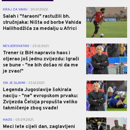
0
KRAJ ZA VAHU
30.01.2022.
|
Salah i "faraoni" rastužili bh.
stručnjaka: Ništa od borbe Vahida
Halilhodžića za medalju u Africi
0
NEVJEROVATNO
25.12.2021.
|
Trener iz BiH napravio haos i
otjerao još jednu zvijezdu: Igrači
se bune - "ne bih došao ni da me
je zvao!"
0
ON JE GLAVNI
23.12.2021.
|
Legenda Jugoslavije šokirala
naciju - "ne" evropskom prvaku:
Zvijezda Čelsija propušta veliko
takmičenje zbog svađe!
0
HAOS
05.09.2021.
|
Meci lete cijeli dan, zaglavljeni