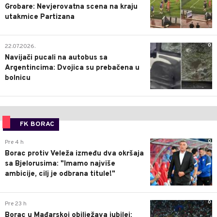
Grobare: Nevjerovatna scena na kraju
utakmice Partizana
0
22.07.2026.
Navijači pucali na autobus sa
Argentincima: Dvojica su prebačena u
bolnicu
FK BORAC
0
Pre 4 h
Borac protiv Veleža između dva okršaja
sa Bjelorusima: "Imamo najviše
ambicije, cilj je odbrana titule!"
0
Pre 23 h
Borac u Mađarskoj obilježava jubilej: