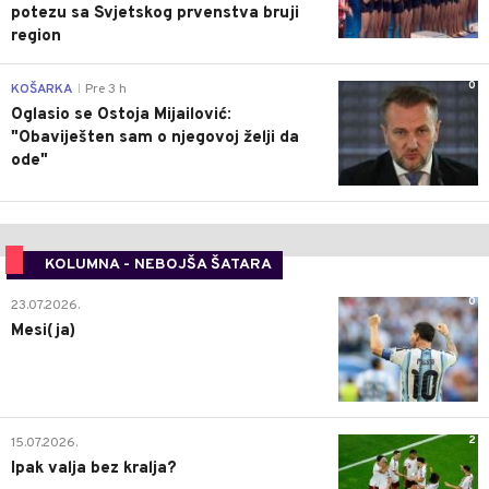
potezu sa Svjetskog prvenstva bruji
region
0
KOŠARKA
Pre 3 h
|
Oglasio se Ostoja Mijailović:
"Obaviješten sam o njegovoj želji da
ode"
KOLUMNA - NEBOJŠA ŠATARA
0
23.07.2026.
Mesi(ja)
2
15.07.2026.
Ipak valja bez kralja?