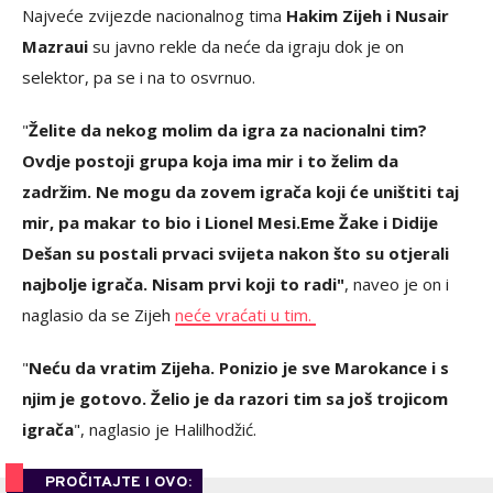
Najveće zvijezde nacionalnog tima
Hakim Zijeh i Nusair
Mazraui
su javno rekle da neće da igraju dok je on
selektor, pa se i na to osvrnuo.
"
Želite da nekog molim da igra za nacionalni tim?
Ovdje postoji grupa koja ima mir i to želim da
zadržim. Ne mogu da zovem igrača koji će uništiti taj
mir, pa makar to bio i Lionel Mesi.
Eme Žake i Didije
Dešan su postali prvaci svijeta nakon što su otjerali
najbolje igrača. Nisam prvi koji to radi"
, naveo je on i
naglasio da se Zijeh
neće vraćati u tim.
"
Neću da vratim Zijeha. Ponizio je sve Marokance i s
njim je gotovo. Želio je da razori tim sa još trojicom
igrača
", naglasio je Halilhodžić.
PROČITAJTE I OVO: