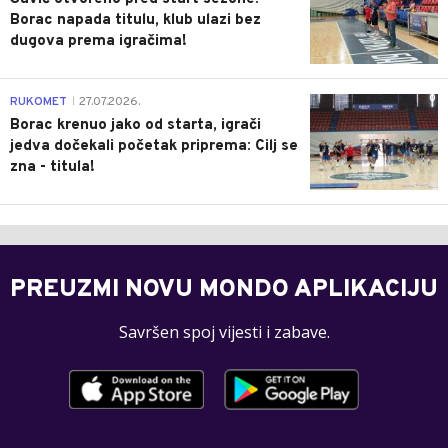
Borac napada titulu, klub ulazi bez
dugova prema igračima!
0
RUKOMET
27.07.2026.
|
Borac krenuo jako od starta, igrači
jedva dočekali početak priprema: Cilj se
zna - titula!
PREUZMI NOVU MONDO APLIKACIJU
Savršen spoj vijesti i zabave.