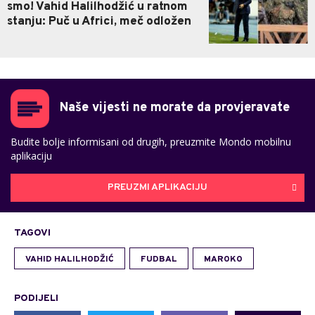
smo! Vahid Halilhodžić u ratnom
stanju: Puč u Africi, meč odložen
Naše vijesti ne morate da provjeravate
Budite bolje informisani od drugih, preuzmite Mondo mobilnu
aplikaciju
PREUZMI APLIKACIJU
TAGOVI
VAHID HALILHODŽIĆ
FUDBAL
MAROKO
PODIJELI