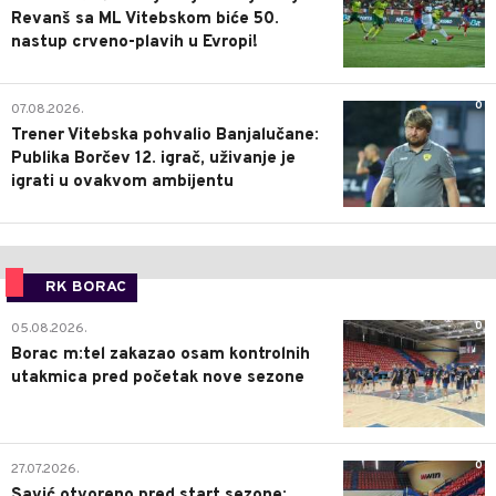
Revanš sa ML Vitebskom biće 50.
nastup crveno-plavih u Evropi!
0
07.08.2026.
Trener Vitebska pohvalio Banjalučane:
Publika Borčev 12. igrač, uživanje je
igrati u ovakvom ambijentu
RK BORAC
0
05.08.2026.
Borac m:tel zakazao osam kontrolnih
utakmica pred početak nove sezone
0
27.07.2026.
Savić otvoreno pred start sezone: