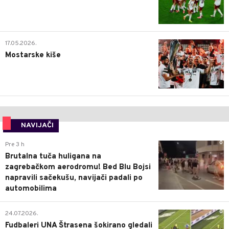
0
17.05.2026.
Mostarske kiše
NAVIJAČI
0
Pre 3 h
Brutalna tuča huligana na
zagrebačkom aerodromu! Bed Blu Bojsi
napravili sačekušu, navijači padali po
automobilima
0
24.07.2026.
Fudbaleri UNA Štrasena šokirano gledali