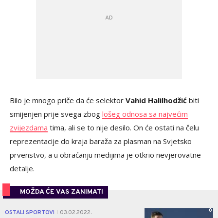
Bilo je mnogo priče da će selektor
Vahid Halilhodžić
biti
smijenjen prije svega zbog
lošeg odnosa sa najvećim
zvijezdama
tima, ali se to nije desilo. On će ostati na čelu
reprezentacije do kraja baraža za plasman na Svjetsko
prvenstvo, a u obraćanju medijima je otkrio nevjerovatne
detalje.
MOŽDA ĆE VAS ZANIMATI
0
OSTALI SPORTOVI
03.02.2022.
|