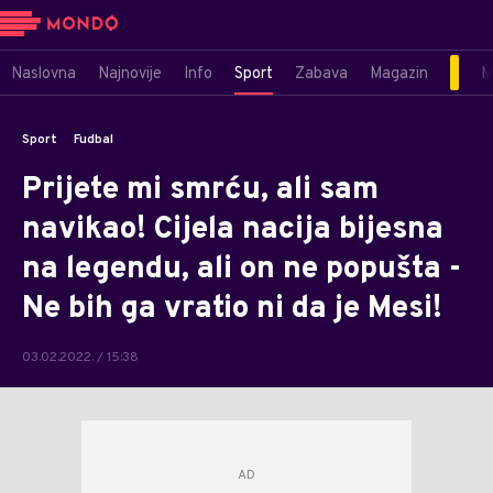
Naslovna
Najnovije
Info
Sport
Zabava
Magazin
M
Sport
Fudbal
Prijete mi smrću, ali sam
navikao! Cijela nacija bijesna
na legendu, ali on ne popušta -
Ne bih ga vratio ni da je Mesi!
03.02.2022. / 15:38