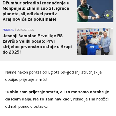
Džumhur priredio iznenađenje u
Monpeljeu! Eliminisao 21. igrača
planete, slijedi duel protiv
Krajinovića za polufinale!
0
FUDBAL
03.02.2022.
|
Jesenji šampion Prve lige RS
završio veliki posao: Prvi
strijelac prvenstva ostaje u Krupi
do 2025!
Naime nakon poraza od Egipta 69-godišnji stručnjak je
dobijao prijetnje smrću!
"
Dobio sam prijetnje smrću, ali to me samo ohrabruje
da idem dalje. Na to sam navikao
", rekao je Halilhodžić i
odmah ponudio ostavku!