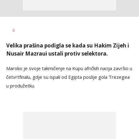
Dragan
AUTOR
0
Šutvić
Velika prašina podigla se kada su Hakim Zijeh i
Nusair Mazraui ustali protiv selektora.
Maroko je svoje takmičenje na Kupu afričkih nacija završio u
četvrtfinalu, gdje su ispali od Egipta poslije gola Trezegea
u produžetku.