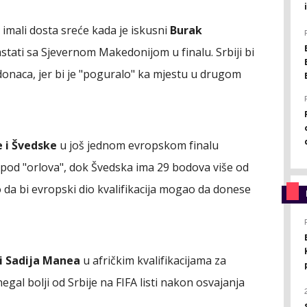
imali dosta sreće kada je iskusni
Burak
astati sa Sjevernom Makedonijom u finalu. Srbiji bi
naca, jer bi je "poguralo" ka mjestu u drugom
e i Švedske
u još jednom evropskom finalu
ispod "orlova", dok Švedska ima 29 bodova više od
o da bi evropski dio kvalifikacija mogao da donese
 Sadija Manea
u afričkim kvalifikacijama za
negal bolji od Srbije na FIFA listi nakon osvajanja