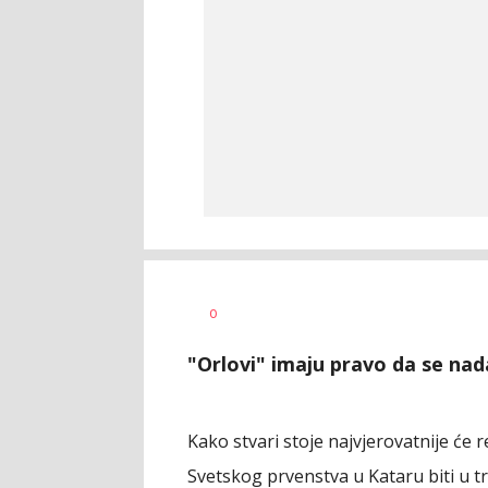
Dragan
AUTOR
0
Šutvić
"Orlovi" imaju pravo da se nad
Kako stvari stoje najvjerovatnije će 
Svetskog prvenstva u Kataru biti u tr