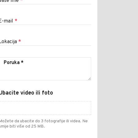
Vaše ime
*
E-mail
*
Lokacija
*
Ubacite video ili foto
Možete da ubacite do 3 fotografije ili videa. Ne
smije biti više od 25 MB.