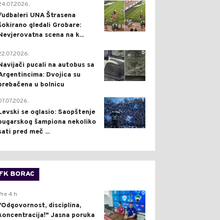
0
24.07.2026.
Fudbaleri UNA Štrasena
šokirano gledali Grobare:
Nevjerovatna scena na k...
0
22.07.2026.
Navijači pucali na autobus sa
Argentincima: Dvojica su
prebačena u bolnicu
1
07.07.2026.
Levski se oglasio: Saopštenje
bugarskog šampiona nekoliko
sati pred meč ...
FK BORAC
0
Pre 4 h
"Odgovornost, disciplina,
koncentracija!" Jasna poruka