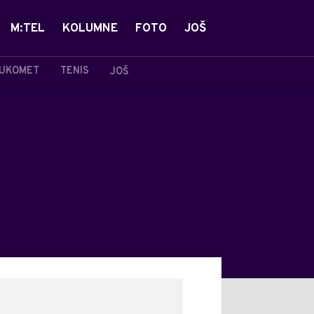
M:TEL
KOLUMNE
FOTO
JOŠ
UKOMET
TENIS
JOŠ