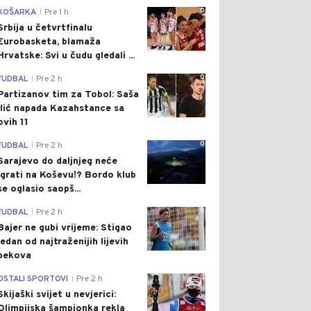
0
KOŠARKA
Pre 1 h
|
Srbija u četvrtfinalu
Eurobasketa, blamaža
Hrvatske: Svi u čudu gledali ...
0
FUDBAL
Pre 2 h
|
Partizanov tim za Tobol: Saša
Ilić napada Kazahstance sa
ovih 11
0
FUDBAL
Pre 2 h
|
Sarajevo do daljnjeg neće
igrati na Koševu!? Bordo klub
se oglasio saopš...
0
FUDBAL
Pre 2 h
|
Bajer ne gubi vrijeme: Stigao
jedan od najtraženijih lijevih
bekova
0
OSTALI SPORTOVI
Pre 2 h
|
Skijaški svijet u nevjerici:
Olimpijska šampionka rekla