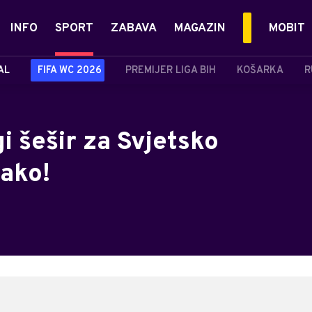
INFO
SPORT
ZABAVA
MAGAZIN
MOBIT
AL
FIFA WC 2026
PREMIJER LIGA BIH
KOŠARKA
R
i šešir za Svjetsko
kako!