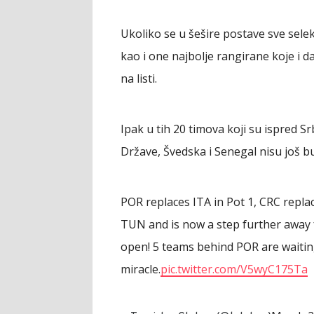
Ukoliko se u šešire postave sve selek
kao i one najbolje rangirane koje i da
na listi.
Ipak u tih 20 timova koji su ispred S
Države, Švedska i Senegal nisu još buk
POR replaces ITA in Pot 1, CRC repla
TUN and is now a step further away fr
open! 5 teams behind POR are waiti
miracle.
pic.twitter.com/V5wyC175Ta