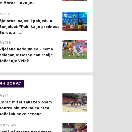
iz Borca - ovo je...
0
Pre 5 h
Bjelorusi najavili pobjedu u
Banjaluci: "Publika je prednost
Borca, ali ...
0
Pre 13 h
Riješene nedoumice - nema
odlaganja: Borac dan ranije
dočekuje Velež
RK BORAC
0
Pre 14 h
Borac m:tel zakazao osam
kontrolnih utakmica pred
početak nove sezone
0
27.07.2026.