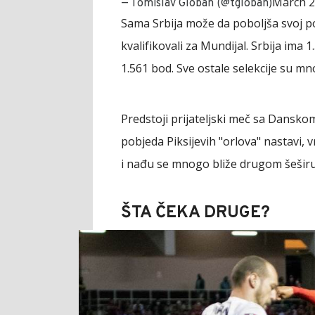
March 2
— Tomislav Globan (@tgloban)
Sama Srbija može da poboljša svoj po
kvalifikovali za Mundijal. Srbija ima 
1.561 bod. Sve ostale selekcije su mno
Predstoji prijateljski meč sa Danskom
pobjeda Piksijevih "orlova" nastavi, v
i nađu se mnogo bliže drugom šeširu
ŠTA ČEKA DRUGE?