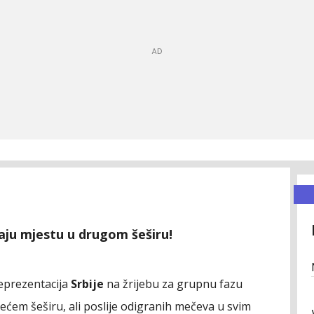
aju mjestu u drugom šeširu!
reprezentacija
Srbije
na žrijebu za grupnu fazu
ećem šeširu, ali poslije odigranih mečeva u svim