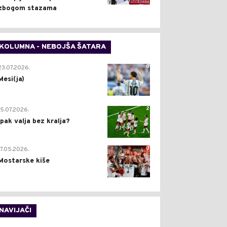
zbogom stazama
KOLUMNA - NEBOJŠA ŠATARA
0
23.07.2026.
Mesi(ja)
2
15.07.2026.
Ipak valja bez kralja?
0
17.05.2026.
Mostarske kiše
NAVIJAČI