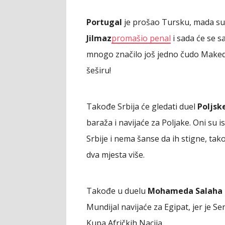
Portugal
je prošao Tursku, mada su 
Jilmaz
promašio penal
i sada će se s
mnogo značilo još jedno čudo Makedo
šeširu!
Takođe Srbija će gledati duel
Poljsk
baraža i navijaće za Poljake. Oni su 
Srbije i nema šanse da ih stigne, tak
dva mjesta više.
Takođe u duelu
Mohameda Salaha i
Mundijal navijaće za Egipat, jer je Se
Kupa Afričkih Nacija.