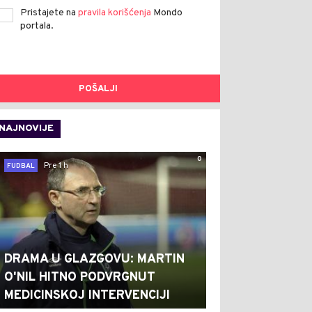
Pristajete na
pravila korišćenja
Mondo
portala.
POŠALJI
NAJNOVIJE
0
Pre 1 h
FUDBAL
DRAMA U GLAZGOVU: MARTIN
O'NIL HITNO PODVRGNUT
MEDICINSKOJ INTERVENCIJI