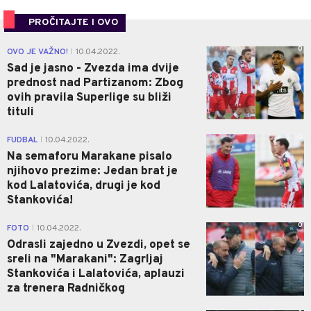
PROČITAJTE I OVO
0
OVO JE VAŽNO!
10.04.2022.
|
Sad je jasno - Zvezda ima dvije
prednost nad Partizanom: Zbog
ovih pravila Superlige su bliži
tituli
0
FUDBAL
10.04.2022.
|
Na semaforu Marakane pisalo
njihovo prezime: Jedan brat je
kod Lalatovića, drugi je kod
Stankovića!
0
FOTO
10.04.2022.
|
Odrasli zajedno u Zvezdi, opet se
sreli na "Marakani": Zagrljaj
Stankovića i Lalatovića, aplauzi
za trenera Radničkog