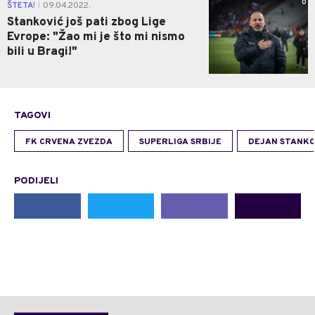
0
ŠTETA!
09.04.2022.
|
Stanković još pati zbog Lige
Evrope: "Žao mi je što mi nismo
bili u Bragi!"
TAGOVI
FK CRVENA ZVEZDA
SUPERLIGA SRBIJE
DEJAN STANKO
PODIJELI