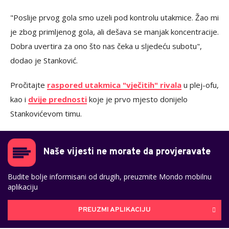
"Poslije prvog gola smo uzeli pod kontrolu utakmice. Žao mi
je zbog primljenog gola, ali dešava se manjak koncentracije.
Dobra uvertira za ono što nas čeka u sljedeću subotu",
dodao je Stanković.
Pročitajte
raspored utakmica "vječitih" rivala
u plej-ofu,
kao i
dvije prednosti
koje je prvo mjesto donijelo
Stankovićevom timu.
Naše vijesti ne morate da provjeravate
Budite bolje informisani od drugih, preuzmite Mondo mobilnu
aplikaciju
PREUZMI APLIKACIJU