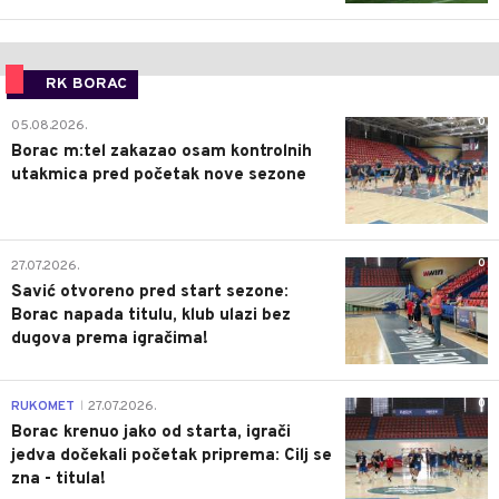
RK BORAC
0
05.08.2026.
Borac m:tel zakazao osam kontrolnih
utakmica pred početak nove sezone
0
27.07.2026.
Savić otvoreno pred start sezone:
Borac napada titulu, klub ulazi bez
dugova prema igračima!
0
RUKOMET
27.07.2026.
|
Borac krenuo jako od starta, igrači
jedva dočekali početak priprema: Cilj se
zna - titula!