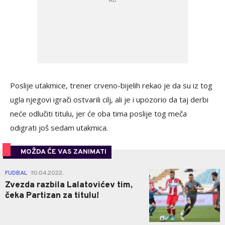
Poslije utakmice, trener crveno-bijelih rekao je da su iz tog
ugla njegovi igrači ostvarili cilj, ali je i upozorio da taj derbi
neće odlučiti titulu, jer će oba tima poslije tog meča
odigrati još sedam utakmica.
MOŽDA ĆE VAS ZANIMATI
0
FUDBAL
10.04.2022.
|
Zvezda razbila Lalatovićev tim,
čeka Partizan za titulu!