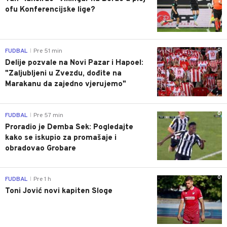
ofu Konferencijske lige?
0
FUDBAL
Pre 51 min
|
Delije pozvale na Novi Pazar i Hapoel:
"Zaljubljeni u Zvezdu, dođite na
Marakanu da zajedno vjerujemo"
0
FUDBAL
Pre 57 min
|
Proradio je Demba Sek: Pogledajte
kako se iskupio za promašaje i
obradovao Grobare
0
FUDBAL
Pre 1 h
|
Toni Jović novi kapiten Sloge