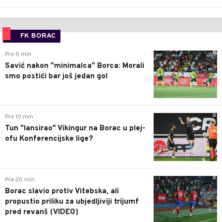
FK BORAC
0
Pre 5 min
Savić nakon "minimalca" Borca: Morali
smo postići bar još jedan gol
0
Pre 10 min
Tun "lansirao" Vikingur na Borac u plej-
ofu Konferencijske lige?
0
Pre 20 min
Borac slavio protiv Vitebska, ali
propustio priliku za ubjedljiviji trijumf
pred revanš (VIDEO)