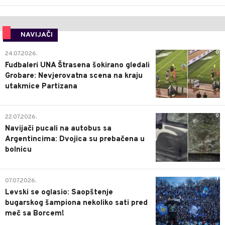
NAVIJAČI
0
24.07.2026.
Fudbaleri UNA Štrasena šokirano gledali
Grobare: Nevjerovatna scena na kraju
utakmice Partizana
0
22.07.2026.
Navijači pucali na autobus sa
Argentincima: Dvojica su prebačena u
bolnicu
1
07.07.2026.
Levski se oglasio: Saopštenje
bugarskog šampiona nekoliko sati pred
meč sa Borcem!