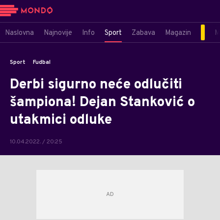
Naslovna
Najnovije
Info
Sport
Zabava
Magazin
M
Sport
Fudbal
Derbi sigurno neće odlučiti
šampiona! Dejan Stanković o
utakmici odluke
10.04.2022. / 20:25