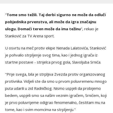
"
Tome smo težili. Taj derbi sigurno ne može da odluči
pobjednika prvenstva, ali može da igra značajnu
ulogu. Domaći teren može da ima težinu
", rekao je
Stanković za TV Arena sport.
U osvrtu na meč protiv ekipe Nenada Lalatovića, Stanković
je pohvalio strpljenje svog tima, kao i jednog igrača iz
startne postave - strijelca prvog gola, Slavoljuba Srnića.
"Prije svega, bila je strpljiva Zvezda protiv organizovanog
protivnika. Vidjeli ste da smo u prvom poluvremenu mnogo
puta udarili u zid Radničkog. Nismo uspjeli da probijemo
bedem, uspjeli smo sa našim veznim igračem, Srnićem, koji
je prvo poluvrijeme odigrao fenomenalno, čestitam mu na
tome, kao i svim momcima na strpljenju."