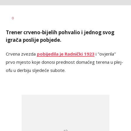
Bojan
AUTOR
0
Jakovljević
Trener crveno-bijelih pohvalio i jednog svog
igrača poslije pobjede.
Crvena zvezda
pobijedila je Radnički 1923
i "ovjerila"
prvo mjesto koje donosi prednost domaćeg terena u plej-
ofu u derbiju sljedeće subote.