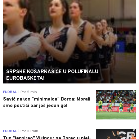
SRPSKE KOŠARKAŠICE U POLUFINALU
EUROBASKETA!
0
FUDBAL
Pre 5 min
|
Savić nakon "minimalca" Borca: Morali
smo postići bar još jedan gol
0
FUDBAL
Pre 10 min
|
Tun "lansirao" Vikingur na Borac u plej-