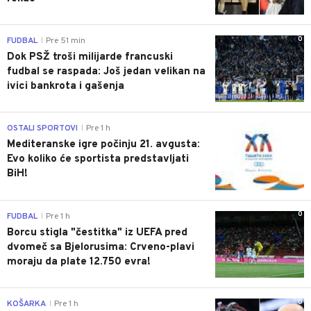
0
FUDBAL
Pre 51 min
|
Dok PSŽ troši milijarde francuski
fudbal se raspada: Još jedan velikan na
ivici bankrota i gašenja
0
OSTALI SPORTOVI
Pre 1 h
|
Mediteranske igre počinju 21. avgusta:
Evo koliko će sportista predstavljati
BiH!
0
FUDBAL
Pre 1 h
|
Borcu stigla "čestitka" iz UEFA pred
dvomeč sa Bjelorusima: Crveno-plavi
moraju da plate 12.750 evra!
0
KOŠARKA
Pre 1 h
|