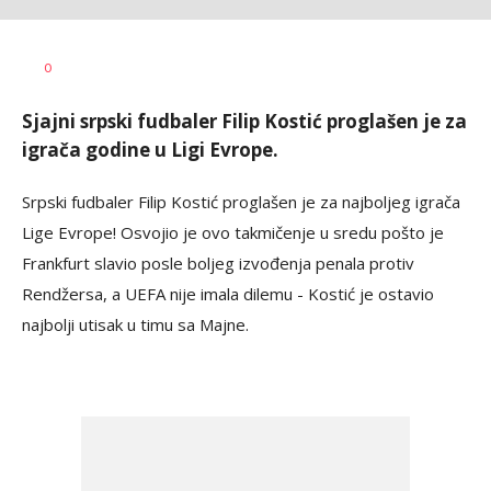
Haris
AUTOR
0
Krhalić
Sjajni srpski fudbaler Filip Kostić proglašen je za
igrača godine u Ligi Evrope.
Srpski fudbaler Filip Kostić proglašen je za najboljeg igrača
Lige Evrope! Osvojio je ovo takmičenje u sredu pošto je
Frankfurt slavio posle boljeg izvođenja penala protiv
Rendžersa, a UEFA nije imala dilemu - Kostić je ostavio
najbolji utisak u timu sa Majne.