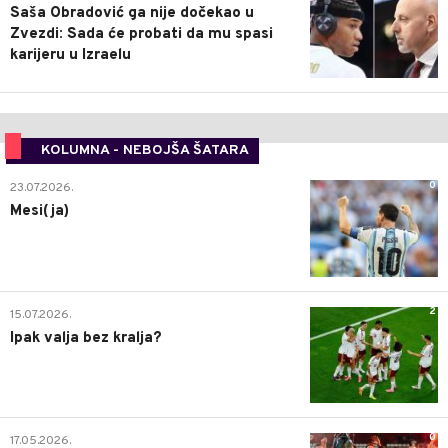
Saša Obradović ga nije dočekao u
Zvezdi: Sada će probati da mu spasi
karijeru u Izraelu
KOLUMNA - NEBOJŠA ŠATARA
0
23.07.2026.
Mesi(ja)
2
15.07.2026.
Ipak valja bez kralja?
0
17.05.2026.