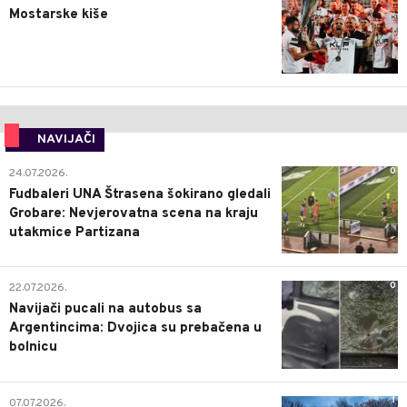
Mostarske kiše
NAVIJAČI
0
24.07.2026.
Fudbaleri UNA Štrasena šokirano gledali
Grobare: Nevjerovatna scena na kraju
utakmice Partizana
0
22.07.2026.
Navijači pucali na autobus sa
Argentincima: Dvojica su prebačena u
bolnicu
1
07.07.2026.