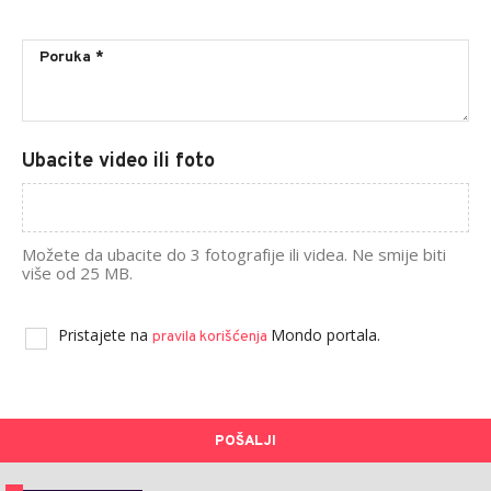
Ubacite video ili foto
Možete da ubacite do 3 fotografije ili videa. Ne smije biti
više od 25 MB.
Pristajete na
Mondo portala.
pravila korišćenja
POŠALJI