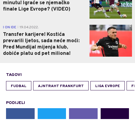
minutu! Igraće se njemačko
finale Lige Evrope? (VIDEO)
0
I ON IDE
19.04.2022.
|
Transfer karijere! Kostića
prevarili ljetos, sada neće moći:
Pred Mundijal mijenja klub,
dobiće platu od pet miliona!
TAGOVI
FUDBAL
AJNTRAHT FRANKFURT
LIGA EVROPE
F
PODIJELI