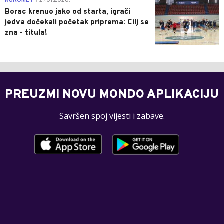
RUKOMET
27.07.2026.
|
Borac krenuo jako od starta, igrači
jedva dočekali početak priprema: Cilj se
zna - titula!
PREUZMI NOVU MONDO APLIKACIJU
Savršen spoj vijesti i zabave.