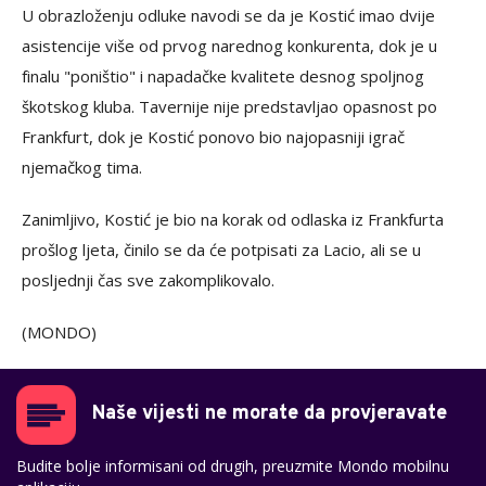
U obrazloženju odluke navodi se da je Kostić imao dvije
asistencije više od prvog narednog konkurenta, dok je u
finalu "poništio" i napadačke kvalitete desnog spoljnog
škotskog kluba. Tavernije nije predstavljao opasnost po
Frankfurt, dok je Kostić ponovo bio najopasniji igrač
njemačkog tima.
Zanimljivo, Kostić je bio na korak od odlaska iz Frankfurta
prošlog ljeta, činilo se da će potpisati za Lacio, ali se u
posljednji čas sve zakomplikovalo.
(MONDO)
Naše vijesti ne morate da provjeravate
Budite bolje informisani od drugih, preuzmite Mondo mobilnu