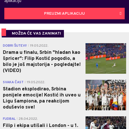
aplikaciju
PREUZMI APLIKACIJU
MOŽDA ĆE VAS ZANIMATI
0
DOBRI ŠUTEVI!
19.05.2022.
|
Drama u finalu, Srbin "hladan kao
špricer": Filip Kostić pogodio, a
bilo je još majstorija - pogledajte!
(VIDEO)
0
SVAKA ČAST
19.05.2022.
|
Stadion eksplodirao, Srbina
ponijele emocije! Kostić ih uveo u
Ligu šampiona, pa reakcijom
oduševio sve!
0
FUDBAL
28.04.2022.
|
Filip i ekipa utišali i London - u 1.