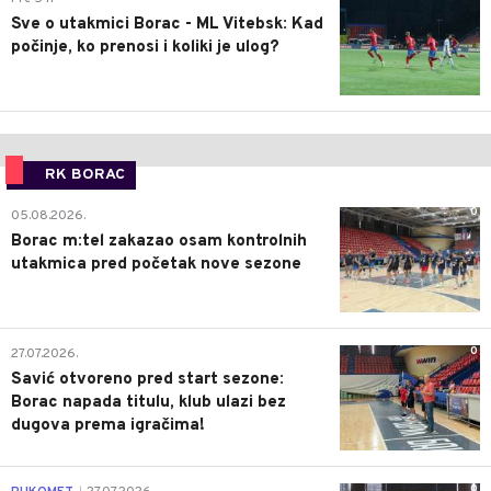
Sve o utakmici Borac - ML Vitebsk: Kad
počinje, ko prenosi i koliki je ulog?
RK BORAC
0
05.08.2026.
Borac m:tel zakazao osam kontrolnih
utakmica pred početak nove sezone
0
27.07.2026.
Savić otvoreno pred start sezone:
Borac napada titulu, klub ulazi bez
dugova prema igračima!
0