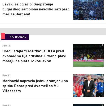
Levski se oglasio: Saopštenje
bugarskog šampiona nekoliko sati pred
meč sa Borcem!
FK BORAC
0
Pre 1 h
Borcu stigla "čestitka" iz UEFA pred
dvomeč sa Bjelorusima: Crveno-plavi
moraju da plate 12.750 evra!
0
Pre 3 h
Marinović napravio jednu promjenu na
spisku Borca pred dvomeč sa ML
Vitebskom
0
Pre 5 h