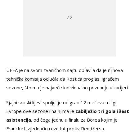
UEFA je na svom zvaničnom sajtu objavila da je njihova
tehnička komisija odlučila da Kostića proglasi igračem
sezone, što mu je najveće individualno priznanje u karijeri.
Sjajni srpski lijevi spoljni je odigrao 12 mečeva u Ligi
Evrope ove sezone i na njima je
zabilježio tri gola i šest
asistencija
, od čega jednu u finalu za Borea kojim je
Frankfurt izjednačio rezultat protiv Rendžersa.