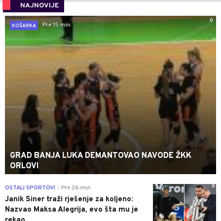
NAJNOVIJE
0
Pre 15 min
KOŠARKA
GRAD BANJA LUKA DEMANTOVAO NAVODE ŽKK
ORLOVI
0
OSTALI SPORTOVI
Pre 26 min
|
Janik Siner traži rješenje za koljeno:
Nazvao Maksa Alegrija, evo šta mu je
rekao