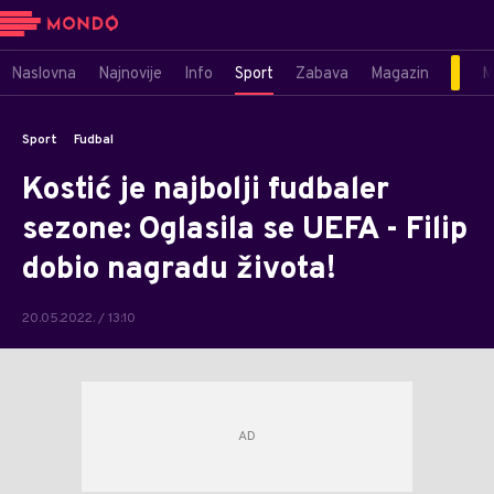
Naslovna
Najnovije
Info
Sport
Zabava
Magazin
M
Sport
Fudbal
Kostić je najbolji fudbaler
sezone: Oglasila se UEFA - Filip
dobio nagradu života!
20.05.2022. / 13:10