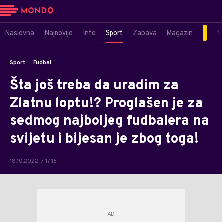
Naslovna
Najnovije
Info
Sport
Zabava
Magazin
M
Sport
Fudbal
Šta još treba da uradim za
Zlatnu loptu!? Proglašen je za
sedmog najboljeg fudbalera na
svijetu i bijesan je zbog toga!
18.10.2022. / 17:15