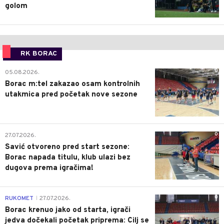
golom
RK BORAC
0
05.08.2026.
Borac m:tel zakazao osam kontrolnih
utakmica pred početak nove sezone
0
27.07.2026.
Savić otvoreno pred start sezone:
Borac napada titulu, klub ulazi bez
dugova prema igračima!
0
RUKOMET
27.07.2026.
|
Borac krenuo jako od starta, igrači
jedva dočekali početak priprema: Cilj se