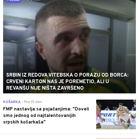
FUDBAL
SRBIN IZ REDOVA VITEBSKA O PORAZU OD BORCA:
CRVENI KARTON NAS JE POREMETIO, ALI U
REVANŠU NIJE NIŠTA ZAVRŠENO
0
KOŠARKA
Pre 15 min
|
FMP nastavlja sa pojačanjima: "Doveli
smo jednog od najtalentovanijih
srpskih košarkaša"