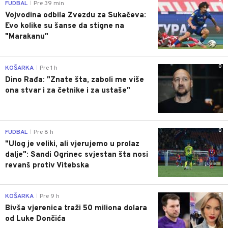
0
FUDBAL
Pre 39 min
|
Vojvodina odbila Zvezdu za Sukačeva:
Evo kolike su šanse da stigne na
"Marakanu"
0
KOŠARKA
Pre 1 h
|
Dino Rađa: "Znate šta, zaboli me više
ona stvar i za četnike i za ustaše"
0
FUDBAL
Pre 8 h
|
"Ulog je veliki, ali vjerujemo u prolaz
dalje": Sandi Ogrinec svjestan šta nosi
revanš protiv Vitebska
0
KOŠARKA
Pre 9 h
|
Bivša vjerenica traži 50 miliona dolara
od Luke Dončića