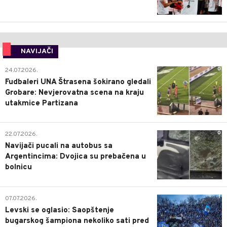
NAVIJAČI
0
24.07.2026.
Fudbaleri UNA Štrasena šokirano gledali
Grobare: Nevjerovatna scena na kraju
utakmice Partizana
0
22.07.2026.
Navijači pucali na autobus sa
Argentincima: Dvojica su prebačena u
bolnicu
1
07.07.2026.
Levski se oglasio: Saopštenje
bugarskog šampiona nekoliko sati pred