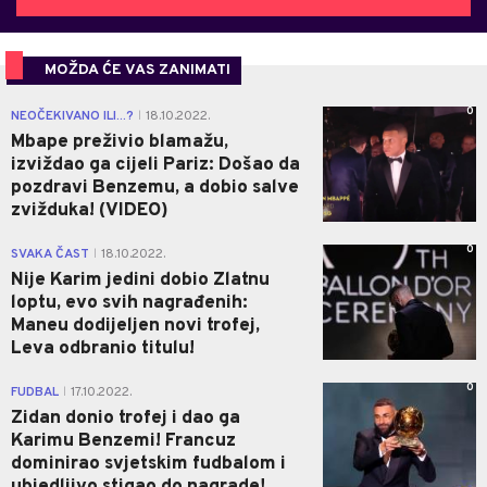
MOŽDA ĆE VAS ZANIMATI
0
NEOČEKIVANO ILI...?
18.10.2022.
|
Mbape preživio blamažu,
izviždao ga cijeli Pariz: Došao da
pozdravi Benzemu, a dobio salve
zvižduka! (VIDEO)
0
SVAKA ČAST
18.10.2022.
|
Nije Karim jedini dobio Zlatnu
loptu, evo svih nagrađenih:
Maneu dodijeljen novi trofej,
Leva odbranio titulu!
0
FUDBAL
17.10.2022.
|
Zidan donio trofej i dao ga
Karimu Benzemi! Francuz
dominirao svjetskim fudbalom i