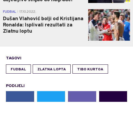
ubjedljivo stigao do nagrade!
0
FUDBAL
17.10.2022.
|
Dušan Vlahović bolji od Kristijana
Ronalda: Isplivali rezultati za
Zlatnu loptu
TAGOVI
FUDBAL
ZLATNA LOPTA
TIBO KURTOA
PODIJELI