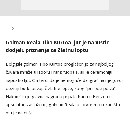
Haris
AUTOR
0
Krhalić
Golman Reala Tibo Kurtoa ljut je napustio
dodjelu priznanja za Zlatnu loptu.
Belgijski golman Tibo Kurtoa proglašen je za najboljeg
čuvara mreže u izboru Frans fudbala, ali je ceremoniju
napustio ljut. On tvrdi da je nemoguće da igrač na njegovoj
poziciji bude osvajač Zlatne lopte, zbog "prirode posla".
Nakon što je glavna nagrada pripala Karimu Benzemu,
apsolutno zasluženo, golman Reala je otvoreno rekao šta
mu je na duši.