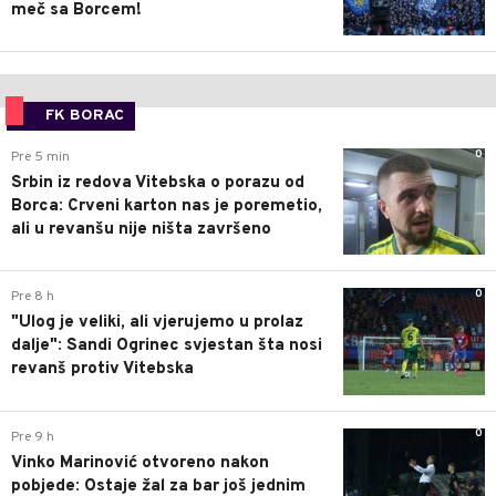
meč sa Borcem!
FK BORAC
0
Pre 5 min
Srbin iz redova Vitebska o porazu od
Borca: Crveni karton nas je poremetio,
ali u revanšu nije ništa završeno
0
Pre 8 h
"Ulog je veliki, ali vjerujemo u prolaz
dalje": Sandi Ogrinec svjestan šta nosi
revanš protiv Vitebska
0
Pre 9 h
Vinko Marinović otvoreno nakon
pobjede: Ostaje žal za bar još jednim