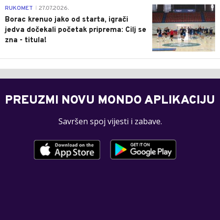
0
RUKOMET
27.07.2026.
|
Borac krenuo jako od starta, igrači
jedva dočekali početak priprema: Cilj se
zna - titula!
PREUZMI NOVU MONDO APLIKACIJU
Savršen spoj vijesti i zabave.