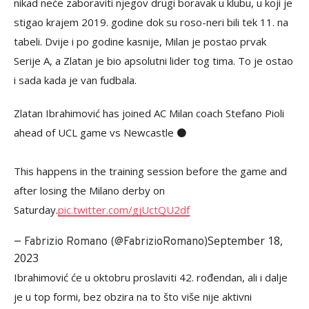
nikad neće zaboraviti njegov drugi boravak u klubu, u koji je
stigao krajem 2019. godine dok su roso-neri bili tek 11. na
tabeli. Dvije i po godine kasnije, Milan je postao prvak
Serije A, a Zlatan je bio apsolutni lider tog tima. To je ostao
i sada kada je van fudbala.
Zlatan Ibrahimović has joined AC Milan coach Stefano Pioli
ahead of UCL game vs Newcastle ⚫️
This happens in the training session before the game and
after losing the Milano derby on
Saturday.
pic.twitter.com/gjUctQU2df
September 18,
— Fabrizio Romano (@FabrizioRomano)
2023
Ibrahimović će u oktobru proslaviti 42. rođendan, ali i dalje
je u top formi, bez obzira na to što više nije aktivni