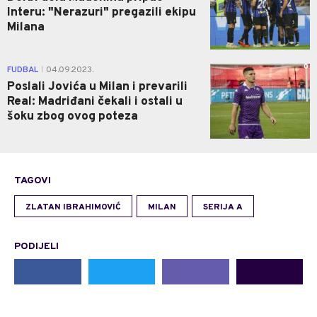
Interu: "Nerazuri" pregazili ekipu
Milana
0
FUDBAL
04.09.2023.
|
Poslali Jovića u Milan i prevarili
Real: Madriđani čekali i ostali u
šoku zbog ovog poteza
TAGOVI
ZLATAN IBRAHIMOVIĆ
MILAN
SERIJA A
PODIJELI