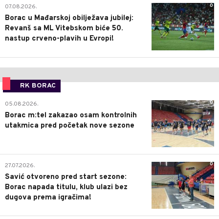
0
07.08.2026.
Borac u Mađarskoj obilježava jubilej:
Revanš sa ML Vitebskom biće 50.
nastup crveno-plavih u Evropi!
RK BORAC
0
05.08.2026.
Borac m:tel zakazao osam kontrolnih
utakmica pred početak nove sezone
0
27.07.2026.
Savić otvoreno pred start sezone:
Borac napada titulu, klub ulazi bez
dugova prema igračima!