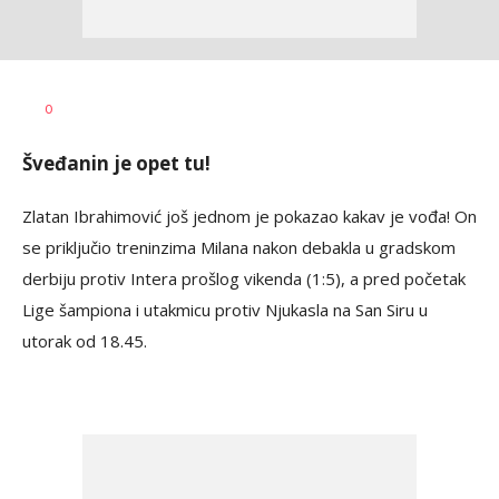
Nebojša
AUTOR
0
Šatara
Šveđanin je opet tu!
Zlatan Ibrahimović još jednom je pokazao kakav je vođa! On
se priključio treninzima Milana nakon debakla u gradskom
derbiju protiv Intera prošlog vikenda (1:5), a pred početak
Lige šampiona i utakmicu protiv Njukasla na San Siru u
utorak od 18.45.