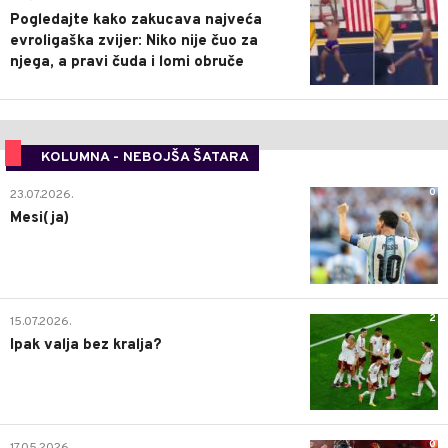
Pogledajte kako zakucava najveća
evroligaška zvijer: Niko nije čuo za
njega, a pravi čuda i lomi obruče
KOLUMNA - NEBOJŠA ŠATARA
0
23.07.2026.
Mesi(ja)
2
15.07.2026.
Ipak valja bez kralja?
0
17.05.2026.