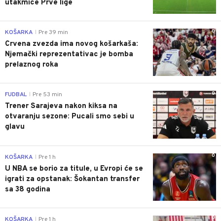
utakmice Prve lige
0
KOŠARKA
Pre 39 min
|
Crvena zvezda ima novog košarkaša:
Njemački reprezentativac je bomba
prelaznog roka
0
FUDBAL
Pre 53 min
|
Trener Sarajeva nakon kiksa na
otvaranju sezone: Pucali smo sebi u
glavu
0
KOŠARKA
Pre 1 h
|
U NBA se borio za titule, u Evropi će se
igrati za opstanak: Šokantan transfer
sa 38 godina
0
KOŠARKA
Pre 1 h
|