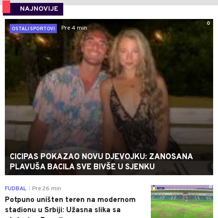
NAJNOVIJE
0
Pre 4 min
OSTALI SPORTOVI
CICIPAS POKAZAO NOVU DJEVOJKU: ZANOSANA
PLAVUŠA BACILA SVE BIVŠE U SJENKU
0
FUDBAL
Pre 26 min
|
Potpuno uništen teren na modernom
stadionu u Srbiji: Užasna slika sa