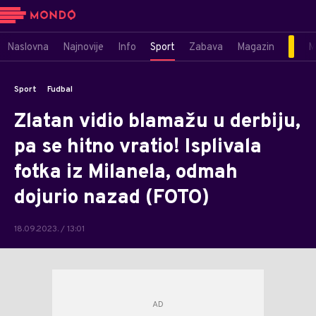
Naslovna
Najnovije
Info
Sport
Zabava
Magazin
M
Sport
Fudbal
Zlatan vidio blamažu u derbiju,
pa se hitno vratio! Isplivala
fotka iz Milanela, odmah
dojurio nazad (FOTO)
18.09.2023. / 13:01