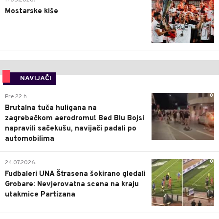
Mostarske kiše
NAVIJAČI
0
Pre 22 h
Brutalna tuča huligana na
zagrebačkom aerodromu! Bed Blu Bojsi
napravili sačekušu, navijači padali po
automobilima
0
24.07.2026.
Fudbaleri UNA Štrasena šokirano gledali
Grobare: Nevjerovatna scena na kraju
utakmice Partizana