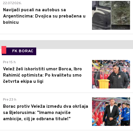
0
22.07.2026.
Navijači pucali na autobus sa
Argentincima: Dvojica su prebačena u
bolnicu
FK BORAC
0
Pre 15 h
Velež želi iskoristiti umor Borca, Ibro
Rahimić optimista: Po kvalitetu smo
četvrta ekipa u ligi
0
Pre 23 h
Borac protiv Veleža između dva okršaja
sa Bjelorusima: "Imamo najviše
ambicije, cilj je odbrana titule!"