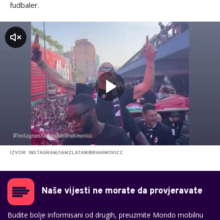
fudbaler.
zvuk
IZVOR: INSTAGRAM/IAMZLATANIBRAHIMOVICC
Naše vijesti ne morate da provjeravate
Budite bolje informisani od drugih, preuzmite Mondo mobilnu