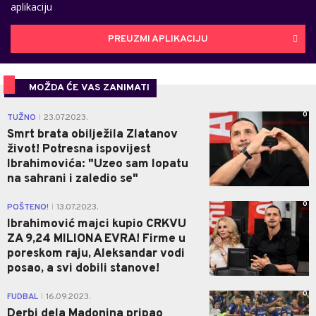
aplikaciju
PREUZMI APLIKACIJU
MOŽDA ĆE VAS ZANIMATI
0
TUŽNO
23.07.2023.
|
Smrt brata obilježila Zlatanov
život! Potresna ispovijest
Ibrahimovića: "Uzeo sam lopatu
na sahrani i zaledio se"
0
POŠTENO!
13.07.2023.
|
Ibrahimović majci kupio CRKVU
ZA 9,24 MILIONA EVRA! Firme u
poreskom raju, Aleksandar vodi
posao, a svi dobili stanove!
0
FUDBAL
16.09.2023.
|
Derbi dela Madonina pripao