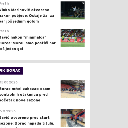
0
Pre 1 h
Vinko Marinović otvoreno
nakon pobjede: Ostaje žal za
bar još jednim golom
0
Pre 1 h
Savić nakon "minimalca"
Borca: Morali smo postići bar
još jedan gol
RK BORAC
0
05.08.2026.
Borac m:tel zakazao osam
kontrolnih utakmica pred
početak nove sezone
0
27.07.2026.
Savić otvoreno pred start
sezone: Borac napada titulu,