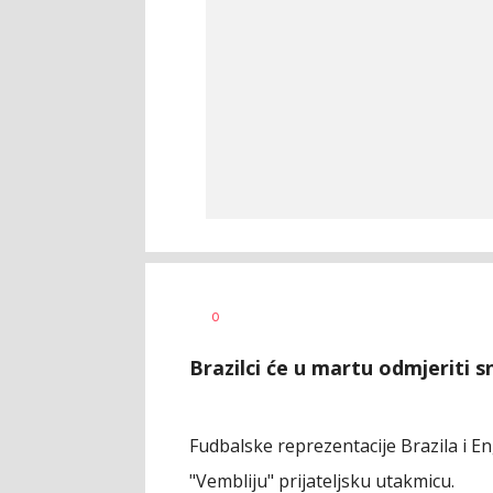
Bojan
AUTOR
0
Jakovljević
Brazilci će u martu odmjeriti 
Fudbalske reprezentacije Brazila i 
"Vembliju" prijateljsku utakmicu.