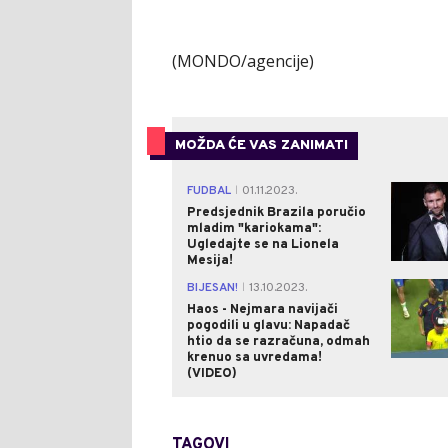
(MONDO/agencije)
MOŽDA ĆE VAS ZANIMATI
FUDBAL
01.11.2023.
|
Predsjednik Brazila poručio
mladim "kariokama":
Ugledajte se na Lionela
Mesija!
BIJESAN!
13.10.2023.
|
Haos - Nejmara navijači
pogodili u glavu: Napadač
htio da se razračuna, odmah
krenuo sa uvredama!
(VIDEO)
TAGOVI