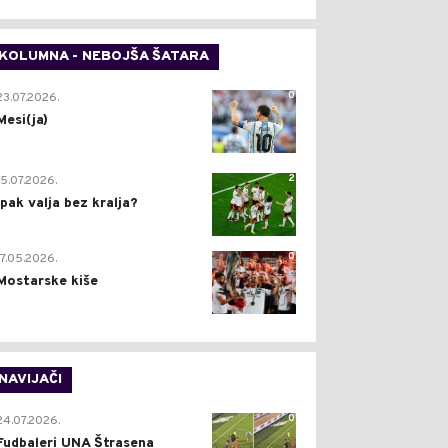
KOLUMNA - NEBOJŠA ŠATARA
0
23.07.2026.
Mesi(ja)
2
15.07.2026.
Ipak valja bez kralja?
0
17.05.2026.
Mostarske kiše
NAVIJAČI
0
24.07.2026.
Fudbaleri UNA Štrasena