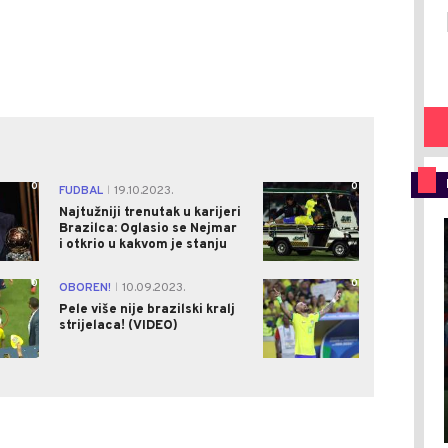
0
0
FUDBAL
19.10.2023.
|
Najtužniji trenutak u karijeri
Brazilca: Oglasio se Nejmar
i otkrio u kakvom je stanju
0
0
OBOREN!
10.09.2023.
|
Pele više nije brazilski kralj
strijelaca! (VIDEO)