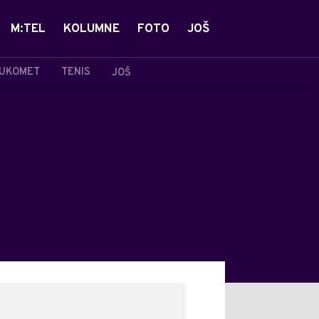
M:TEL
KOLUMNE
FOTO
JOŠ
UKOMET
TENIS
JOŠ