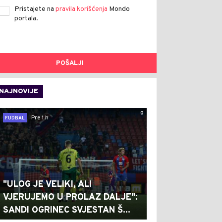
Pristajete na
pravila korišćenja
Mondo
portala.
POŠALJI
NAJNOVIJE
0
Pre 1 h
FUDBAL
"ULOG JE VELIKI, ALI
VJERUJEMO U PROLAZ DALJE":
SANDI OGRINEC SVJESTAN Š...