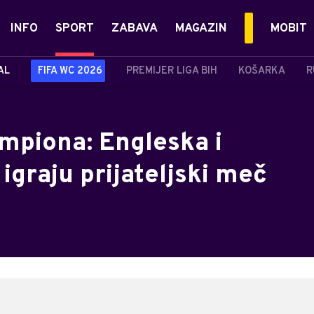
INFO
SPORT
ZABAVA
MAGAZIN
MOBIT
AL
FIFA WC 2026
PREMIJER LIGA BIH
KOŠARKA
R
ampiona: Engleska i
igraju prijateljski meč