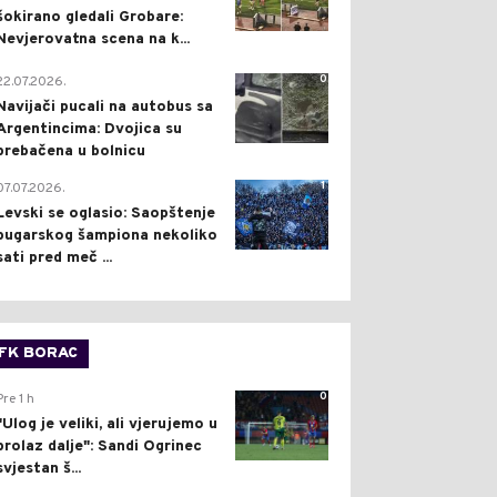
šokirano gledali Grobare:
Nevjerovatna scena na k...
0
22.07.2026.
Navijači pucali na autobus sa
Argentincima: Dvojica su
prebačena u bolnicu
1
07.07.2026.
Levski se oglasio: Saopštenje
bugarskog šampiona nekoliko
sati pred meč ...
FK BORAC
0
Pre 1 h
"Ulog je veliki, ali vjerujemo u
prolaz dalje": Sandi Ogrinec
svjestan š...