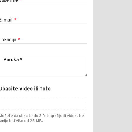
Vaše ime
*
E-mail
*
Lokacija
*
Ubacite video ili foto
Možete da ubacite do 3 fotografije ili videa. Ne
smije biti više od 25 MB.