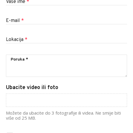
Vaše ime
*
E-mail
*
Lokacija
*
Ubacite video ili foto
Možete da ubacite do 3 fotografije ili videa. Ne smije biti
više od 25 MB.