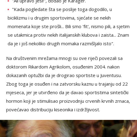
"Ali upravo jesi!", dodao je Karager.
"Kada pogledate šta se poslije toga dogodilo, u
biciklizmu i u drugim sportovima, sjećate se nekih
momenata koje ste prošli... Bili smo 'fit', nismo pili, a sjetim
se utakmica protiv nekih italijanskih klubova i zaista... Znam
da je i još nekoliko drugih momaka razmišljalo isto".
Na društvenim mrežama mnogi su ove riječi povezali sa
doktorom Rikardom Agrikolom, osuđenim 2004. nakon
dokazanih optužbi da je drogirao sportiste u Juventusu.
Zbog toga je osuđen i na zatvorsku kaznu u trajanju od 22
mjeseca, jer je utvrđeno da je davao sportistima sintetički
hormon koji je stimulisao proizvodnju crvenih krvnih zrnaca,
povećavao distribuciju kiseonika i izdržljivost.