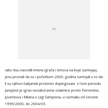
Iako nisu navodili imena igrača i timova na koje sumnjaju,
jesu priznali da su i početkom 2000. godina sumnjali u to da
li su njihovi italijanski protivnici dopingovani. U tom periodu
Junajted je igrao nezaboravne utakmice protiv Fiorentine,
Juventusa i Milana u Liigi šampiona, u razmaku od sezone
1999/2000, do 2004/05.