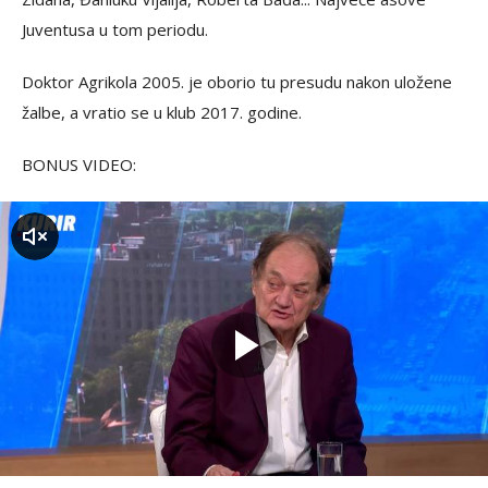
Juventusa u tom periodu.
Doktor Agrikola 2005. je oborio tu presudu nakon uložene
žalbe, a vratio se u klub 2017. godine.
BONUS VIDEO:
zvuk