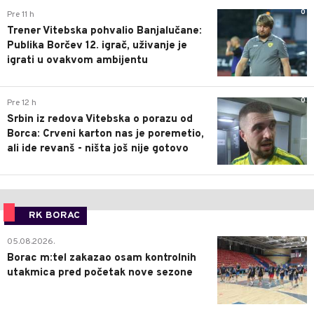
0
Pre 11 h
Trener Vitebska pohvalio Banjalučane:
Publika Borčev 12. igrač, uživanje je
igrati u ovakvom ambijentu
0
Pre 12 h
Srbin iz redova Vitebska o porazu od
Borca: Crveni karton nas je poremetio,
ali ide revanš - ništa još nije gotovo
RK BORAC
0
05.08.2026.
Borac m:tel zakazao osam kontrolnih
utakmica pred početak nove sezone