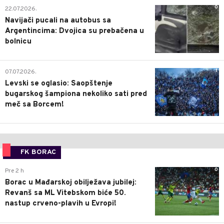
0
22.07.2026.
Navijači pucali na autobus sa
Argentincima: Dvojica su prebačena u
bolnicu
1
07.07.2026.
Levski se oglasio: Saopštenje
bugarskog šampiona nekoliko sati pred
meč sa Borcem!
FK BORAC
0
Pre 2 h
Borac u Mađarskoj obilježava jubilej:
Revanš sa ML Vitebskom biće 50.
nastup crveno-plavih u Evropi!