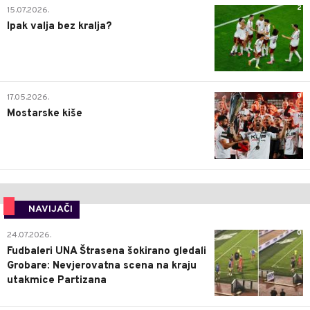
2
15.07.2026.
Ipak valja bez kralja?
0
17.05.2026.
Mostarske kiše
NAVIJAČI
0
24.07.2026.
Fudbaleri UNA Štrasena šokirano gledali
Grobare: Nevjerovatna scena na kraju
utakmice Partizana