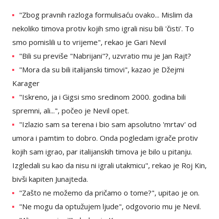
"Zbog pravnih razloga formulisaću ovako... Mislim da
nekoliko timova protiv kojih smo igrali nisu bili 'čisti'. To
smo pomislili u to vrijeme", rekao je Gari Nevil
"Bili su previše "Nabrijani"?, uzvratio mu je Jan Rajt?
"Mora da su bili italijanski timovi", kazao je Džejmi
Karager
"Iskreno, ja i Gigsi smo sredinom 2000. godina bili
spremni, ali...", počeo je Nevil opet.
"Izlazio sam sa terena i bio sam apsolutno 'mrtav' od
umora i pamtim to dobro. Onda pogledam igrače protiv
kojih sam igrao, par italijanskih timova je bilo u pitanju.
Izgledali su kao da nisu ni igrali utakmicu", rekao je Roj Kin,
bivši kapiten Junajteda.
"Zašto ne možemo da pričamo o tome?", upitao je on.
"Ne mogu da optužujem ljude", odgovorio mu je Nevil.