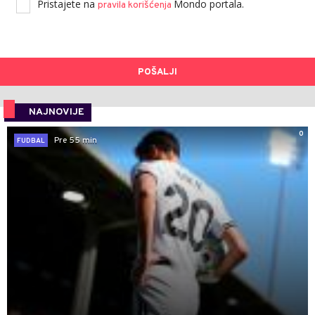
Pristajete na
Mondo portala.
pravila korišćenja
POŠALJI
NAJNOVIJE
0
Pre 55 min
FUDBAL