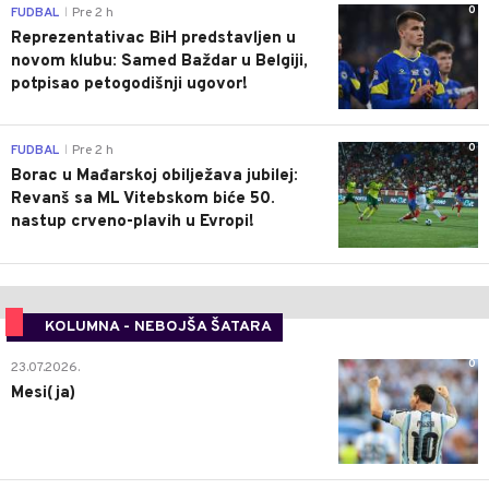
0
FUDBAL
Pre 2 h
|
Reprezentativac BiH predstavljen u
novom klubu: Samed Baždar u Belgiji,
potpisao petogodišnji ugovor!
0
FUDBAL
Pre 2 h
|
Borac u Mađarskoj obilježava jubilej:
Revanš sa ML Vitebskom biće 50.
nastup crveno-plavih u Evropi!
KOLUMNA - NEBOJŠA ŠATARA
0
23.07.2026.
Mesi(ja)