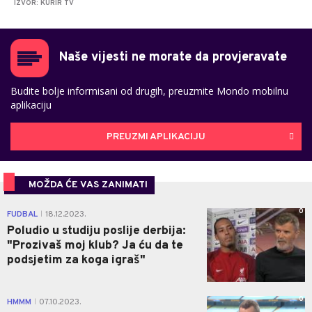
IZVOR: KURIR TV
Naše vijesti ne morate da provjeravate
Budite bolje informisani od drugih, preuzmite Mondo mobilnu
aplikaciju
PREUZMI APLIKACIJU
MOŽDA ĆE VAS ZANIMATI
0
FUDBAL
18.12.2023.
|
Poludio u studiju poslije derbija:
"Prozivaš moj klub? Ja ću da te
podsjetim za koga igraš"
0
HMMM
07.10.2023.
|