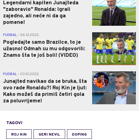
Legendarni kapiten Junajteda
"zaboravio" Ronalda: Igrali
zajedno, ali neće ni da ga
pomene!
0
FUDBAL
06.12.2022.
|
Pogledajte samo Brazilce, to je
užasno! Odmah su mu odgovorili:
Znamo šta te još boli! (VIDEO)
0
FUDBAL
03.10.2022.
|
Junajted navikao da se bruka, šta
ovo rade Ronaldu?! Roj Kin je ljut:
Kako možeš da primiš četiri gola
za poluvrijeme!
TAGOVI
ROJ KIN
GERI NEVIL
DOPING