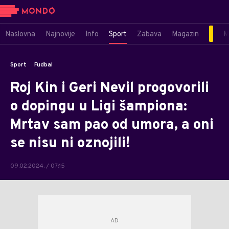
Naslovna
Najnovije
Info
Sport
Zabava
Magazin
M
Sport
Fudbal
Roj Kin i Geri Nevil progovorili
o dopingu u Ligi šampiona:
Mrtav sam pao od umora, a oni
se nisu ni oznojili!
09.02.2024. / 07:15