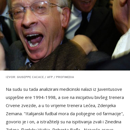
IZVOR: GIUSEPPE CACACE / AFP / PROFIMEDIA
Na sudu su tada analizirani medicinski nalazi iz Juventusove
uspješne ere 1994-1998, a sve na inicijativu bivšeg trenera
Crvene zvezde, a u to vrijeme trenera Lećea, Zdenjeka
Zemana. "Italijanski fudbal mora da pobjegne od farmacije",
govorio je i on, a istražitelji su na ispitivanja zvali i Zinedina
Zidana, Đanluku Vijalija, Roberta Bađa... Najveće asove