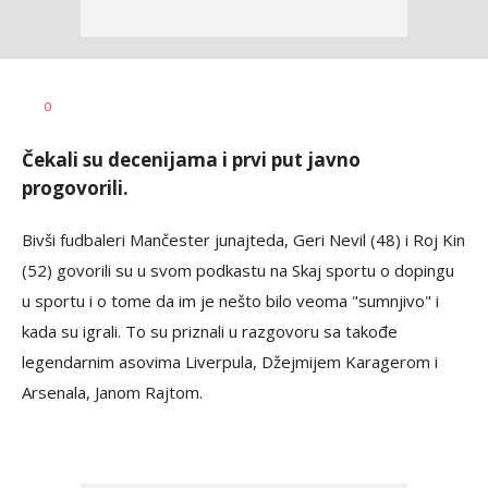
Nebojša
AUTOR
0
Šatara
Čekali su decenijama i prvi put javno
progovorili.
Bivši fudbaleri Mančester junajteda, Geri Nevil (48) i Roj Kin
(52) govorili su u svom podkastu na Skaj sportu o dopingu
u sportu i o tome da im je nešto bilo veoma "sumnjivo" i
kada su igrali. To su priznali u razgovoru sa takođe
legendarnim asovima Liverpula, Džejmijem Karagerom i
Arsenala, Janom Rajtom.