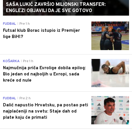
SAŠA LUKIĆ ZAVRŠIO MILIONSKI TRANSFER:
ENGLEZI OBJAVILI DA JE SVE GOTOVO
0
FUDBAL
Pre 1 h
|
Futsal klub Borac istupio iz Premijer
lige BiH!?
0
KOŠARKA
Pre 1 h
|
Najmučnija priča Evrolige dobila epilog:
Bio jedan od najboljih u Evropi, sada
kreće od nule
0
FUDBAL
Pre 2 h
|
Dalić napustio Hrvatsku, pa postao peti
najplaćeniji na svetu: Staje dah od
plate koju će primati