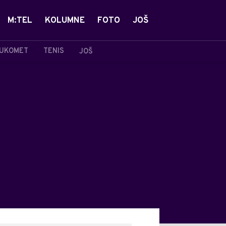
M:TEL
KOLUMNE
FOTO
JOŠ
UKOMET
TENIS
JOŠ