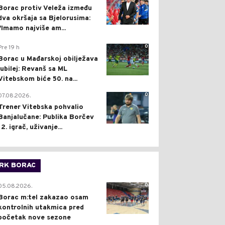
Borac protiv Veleža između
dva okršaja sa Bjelorusima:
"Imamo najviše am...
0
Pre 19 h
Borac u Mađarskoj obilježava
jubilej: Revanš sa ML
Vitebskom biće 50. na...
0
07.08.2026.
Trener Vitebska pohvalio
Banjalučane: Publika Borčev
12. igrač, uživanje...
RK BORAC
0
05.08.2026.
Borac m:tel zakazao osam
kontrolnih utakmica pred
početak nove sezone