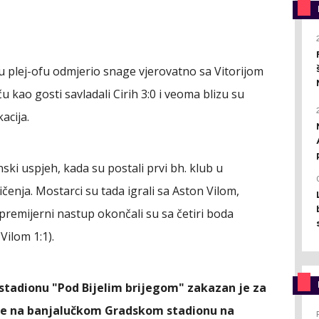
, u plej-ofu odmjerio snage vjerovatno sa Vitorijom
kao gosti savladali Cirih 3:0 i veoma blizu su
acija.
ki uspjeh, kada su postali prvi bh. klub u
enja. Mostarci su tada igrali sa Aston Vilom,
premijerni nastup okončali su sa četiri boda
 Vilom 1:1).
stadionu "Pod Bijelim brijegom" zakazan je za
ije na banjalučkom Gradskom stadionu na