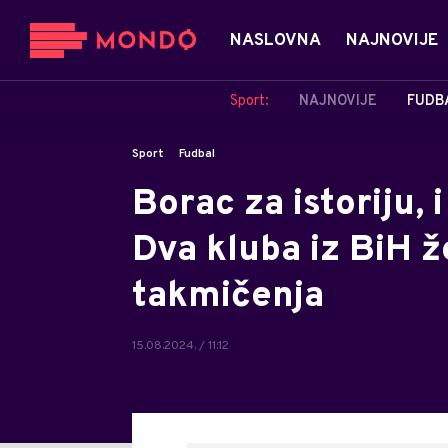
NASLOVNA
NAJNOVIJE
Sport:
NAJNOVIJE
FUDB
Sport
Fudbal
Borac za istoriju, i
Dva kluba iz BiH ž
takmičenja
15.08.2024. / 11:12