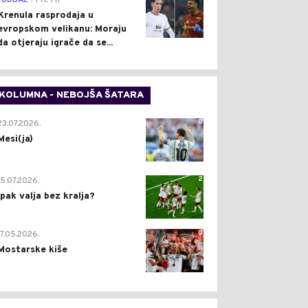
FUDBAL
Pre 1 h
Krenula rasprodaja u
evropskom velikanu: Moraju
da otjeraju igrače da se...
KOLUMNA - NEBOJŠA ŠATARA
0
23.07.2026.
Mesi(ja)
2
15.07.2026.
Ipak valja bez kralja?
0
17.05.2026.
Mostarske kiše