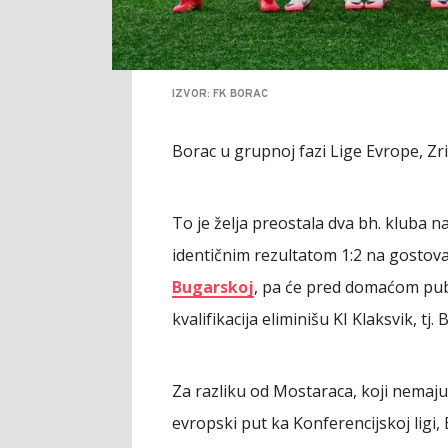
IZVOR: FK BORAC
Borac u grupnoj fazi Lige Evrope, Zri
To je želja preostala dva bh. kluba n
identičnim rezultatom 1:2 na gostov
Bugarskoj
, pa će pred domaćom publ
kvalifikacija eliminišu KI Klaksvik, tj. 
Za razliku od Mostaraca, koji nemaju
evropski put ka Konferencijskoj ligi,