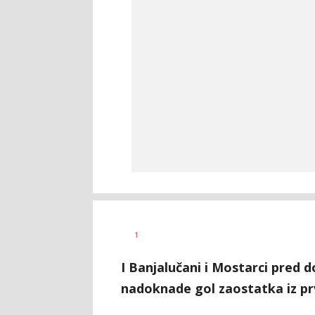
Bojan
AUTOR
1
Jakovljević
I Banjalučani i Mostarci pre
nadoknade gol zaostatka iz pr