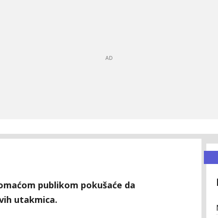
d domaćom publikom pokušaće da
vih utakmica.