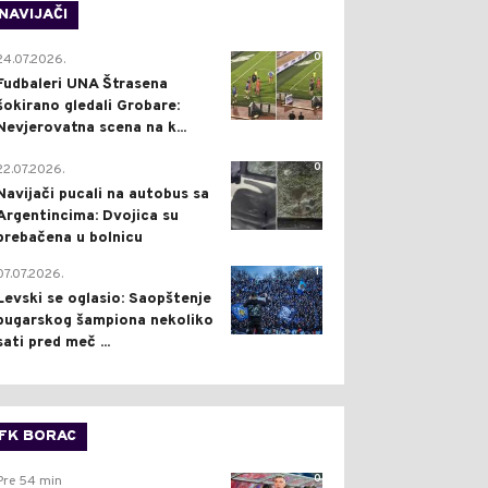
NAVIJAČI
0
24.07.2026.
Fudbaleri UNA Štrasena
šokirano gledali Grobare:
Nevjerovatna scena na k...
0
22.07.2026.
Navijači pucali na autobus sa
Argentincima: Dvojica su
prebačena u bolnicu
1
07.07.2026.
Levski se oglasio: Saopštenje
bugarskog šampiona nekoliko
sati pred meč ...
FK BORAC
0
Pre 54 min