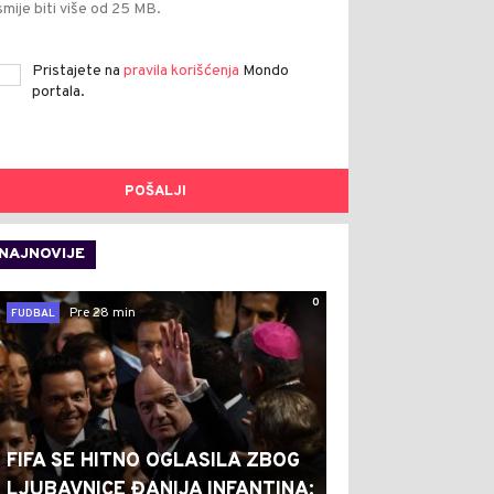
smije biti više od 25 MB.
Pristajete na
pravila korišćenja
Mondo
portala.
POŠALJI
NAJNOVIJE
0
Pre 28 min
FUDBAL
FIFA SE HITNO OGLASILA ZBOG
LJUBAVNICE ĐANIJA INFANTINA: