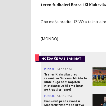
teren fudbaleri Borca i KI Klaksvik
Oba meča pratite UŽIVO u tekstualn
(MONDO)
MOŽDA ĆE VAS ZANIMATI
FUDBAL
14.08.2024.
|
Trener Klaksvika pred
revanš sa Borcem: Možda to
bude duga noć! Kapiten
Kletskard: Došli smo igrati,
ne krasti vrijeme!
FUDBAL
14.08.2024.
|
Ivanković pred revanš u
Mostaru: "Imamo se pravo