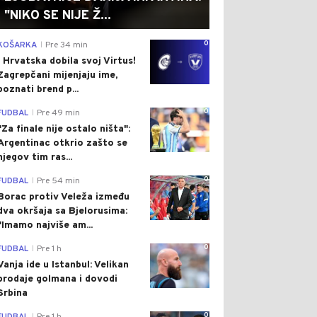
"NIKO SE NIJE Ž...
0
KOŠARKA
Pre 34 min
|
I Hrvatska dobila svoj Virtus!
Zagrepčani mijenjaju ime,
poznati brend p...
0
FUDBAL
Pre 49 min
|
"Za finale nije ostalo ništa":
Argentinac otkrio zašto se
njegov tim ras...
0
FUDBAL
Pre 54 min
|
Borac protiv Veleža između
dva okršaja sa Bjelorusima:
"Imamo najviše am...
0
FUDBAL
Pre 1 h
|
Vanja ide u Istanbul: Velikan
prodaje golmana i dovodi
Srbina
0
|