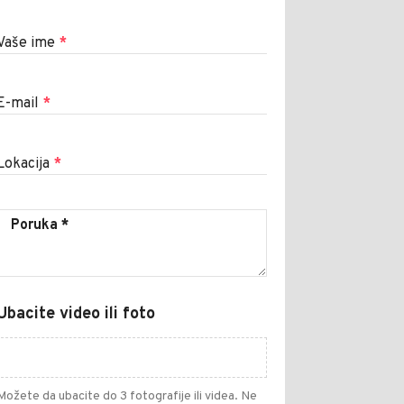
Vaše ime
*
E-mail
*
Lokacija
*
Ubacite video ili foto
Možete da ubacite do 3 fotografije ili videa. Ne