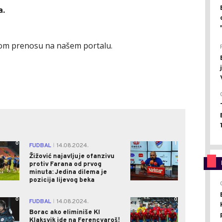
a.
om prenosu na našem portalu.
0
1
FUDBAL
14.08.2024.
|
Žižović najavljuje ofanzivu
protiv Farana od prvog
minuta: Jedina dilema je
pozicija lijevog beka
0
0
FUDBAL
14.08.2024.
|
Borac ako eliminiše KI
Klaksvik ide na Ferencvaroš!