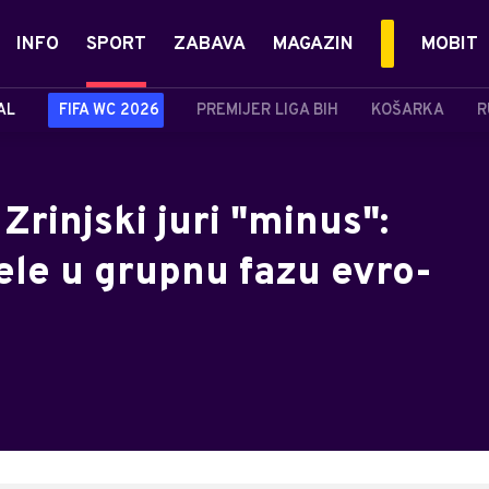
INFO
SPORT
ZABAVA
MAGAZIN
MOBIT
AL
FIFA WC 2026
PREMIJER LIGA BIH
KOŠARKA
R
 Zrinjski juri "minus":
ele u grupnu fazu evro-