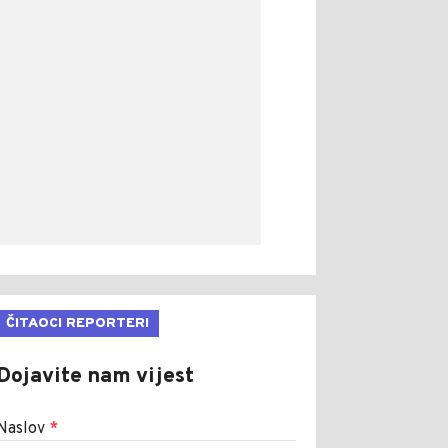
ČITAOCI REPORTERI
Dojavite nam vijest
Naslov
*