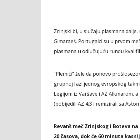
Zrinjski bi, u slučaju plasmana dalje
Gimaraeš. Portugalci su u prvom meču 
plasmana u odlučujuću rundu kvalifik
"Plemići" žele da ponovo prošlosezons
grupnoj fazi jednog evropskog takmič
Legijom iz Varšave i AZ Alkmarom, a 
(pobijedili AZ 4:3 i remizirali sa Aston
Revanš meč Zrinjskog i Boteva na 
20 časova, dok će 60 minuta kasn