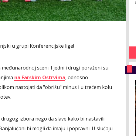
njski u grupi Konferencijske lige!
a međunarodnoj sceni. I jedni i drugi poraženi su
anjima
na Farskim Ostrvima
, odnosno
ikom nastojati da "obrišu" minus i u trećem kolu
Botev.
 drugog izbora nego da slave kako bi nastavili
 Banjalučani bi mogli da imaju i popravni. U slučaju