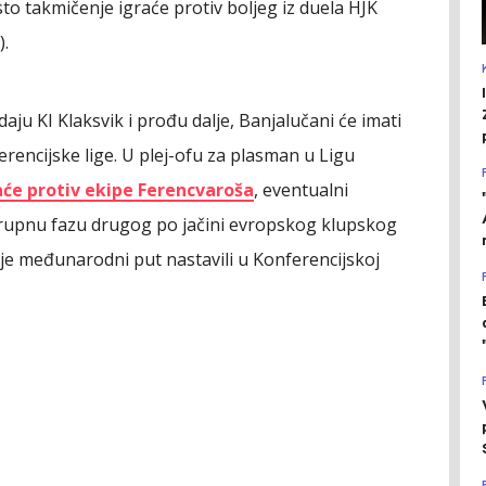
sto takmičenje igraće protiv boljeg iz duela HJK
).
ju KI Klaksvik i prođu dalje, Banjalučani će imati
rencijske lige. U plej-ofu za plasman u Ligu
aće protiv ekipe Ferencvaroša
, eventualni
grupnu fazu drugog po jačini evropskog klupskog
ije međunarodni put nastavili u Konferencijskoj