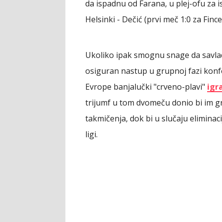
da ispadnu od Farana, u plej-ofu za i
Helsinki - Dečić (prvi meč 1:0 za Fince
Ukoliko ipak smognu snage da savlada
osiguran nastup u grupnoj fazi konfe
Evrope banjalučki "crveno-plavi"
igr
trijumf u tom dvomeču donio bi im 
takmičenja, dok bi u slučaju eliminac
ligi.