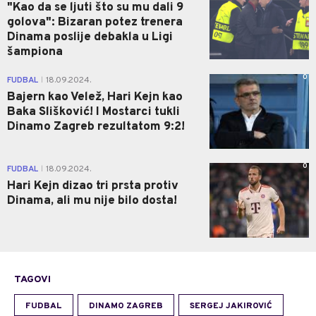
"Kao da se ljuti što su mu dali 9
golova": Bizaran potez trenera
Dinama poslije debakla u Ligi
šampiona
0
FUDBAL
18.09.2024.
|
Bajern kao Velež, Hari Kejn kao
Baka Slišković! I Mostarci tukli
Dinamo Zagreb rezultatom 9:2!
0
FUDBAL
18.09.2024.
|
Hari Kejn dizao tri prsta protiv
Dinama, ali mu nije bilo dosta!
TAGOVI
FUDBAL
DINAMO ZAGREB
SERGEJ JAKIROVIĆ