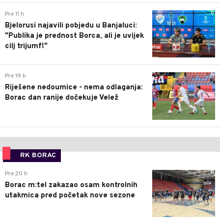
0
Pre 11 h
Bjelorusi najavili pobjedu u Banjaluci:
"Publika je prednost Borca, ali je uvijek
cilj trijumf!"
0
Pre 19 h
Riješene nedoumice - nema odlaganja:
Borac dan ranije dočekuje Velež
RK BORAC
0
Pre 20 h
Borac m:tel zakazao osam kontrolnih
utakmica pred početak nove sezone