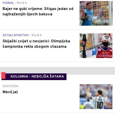
0
FUDBAL
Pre 8 h
|
Bajer ne gubi vrijeme: Stigao jedan od
najtraženijih lijevih bekova
0
OSTALI SPORTOVI
Pre 8 h
|
Skijaški svijet u nevjerici: Olimpijska
šampionka rekla zbogom stazama
KOLUMNA - NEBOJŠA ŠATARA
0
23.07.2026.
Mesi(ja)