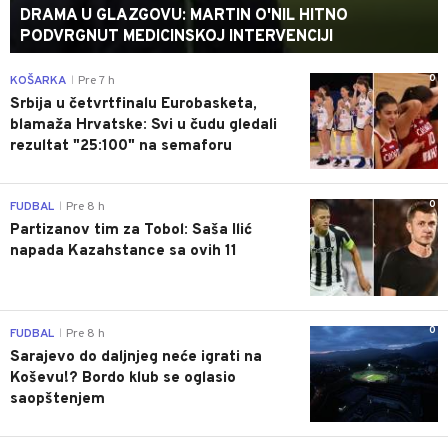
DRAMA U GLAZGOVU: MARTIN O'NIL HITNO
PODVRGNUT MEDICINSKOJ INTERVENCIJI
0
KOŠARKA
Pre 7 h
|
Srbija u četvrtfinalu Eurobasketa,
blamaža Hrvatske: Svi u čudu gledali
rezultat "25:100" na semaforu
0
FUDBAL
Pre 8 h
|
Partizanov tim za Tobol: Saša Ilić
napada Kazahstance sa ovih 11
0
FUDBAL
Pre 8 h
|
Sarajevo do daljnjeg neće igrati na
Koševu!? Bordo klub se oglasio
saopštenjem