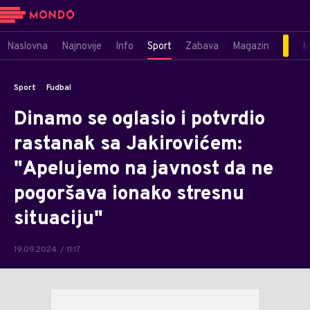
Naslovna
Najnovije
Info
Sport
Zabava
Magazin
M
Sport
Fudbal
Dinamo se oglasio i potvrdio
rastanak sa Jakirovićem:
"Apelujemo na javnost da ne
pogoršava ionako stresnu
situaciju"
19.09.2024. / 11:17