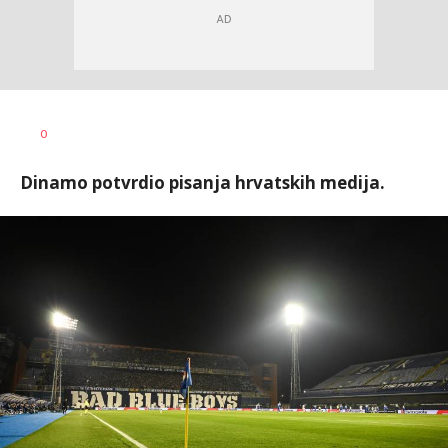
Haris
AUTOR
0
Krhalić
Dinamo potvrdio pisanja hrvatskih medija.