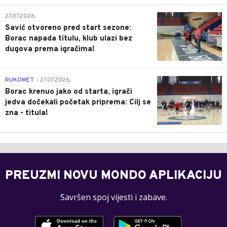
0
27.07.2026.
Savić otvoreno pred start sezone:
Borac napada titulu, klub ulazi bez
dugova prema igračima!
0
RUKOMET
27.07.2026.
|
Borac krenuo jako od starta, igrači
jedva dočekali početak priprema: Cilj se
zna - titula!
PREUZMI NOVU MONDO APLIKACIJU
Savršen spoj vijesti i zabave.