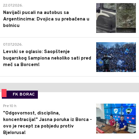
0
22.07.2026.
Navijači pucali na autobus sa
Argentincima: Dvojica su prebačena u
bolnicu
1
07.07.2026.
Levski se oglasio: Saopštenje
bugarskog šampiona nekoliko sati pred
meč sa Borcem!
FK BORAC
0
Pre 10 h
"Odgovornost, disciplina,
koncentracija!" Jasna poruka iz Borca -
ovo je recept za pobjedu protiv
Bjelorusa!