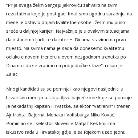
“Prije svega želim Sergeju Jakiroviću zahvaliti na svim
rezultatima koje je postigao. Imali smo ugodnu suradnju, na
mene je ostavio dojam kvalitetne osobe i želim mu puno
sreće u daljnjoj karijeri. Najvažnije je u ovakvim situacijama
da ostanemo ljudi, te da interes Dinama stavimo na prvo
mjesto. Na svima nama je sada da donesemo kvalitetnu
odluku o novom treneru u ovom nezgodnom trenutku po
Dinamo i da se vratimo na pobjedničke staze”, rekao je
Zajec.
Mnogi kandidati su se pominjali kao njegovi nasljednici u
hrvatskim medijima. Ubjedljivo najveće ime koje se pominje
je nekadašnji kapiten Hrvatske, selektor "vatrenih" i trener
Ajntrahta, Bajerna, Monaka i Volfsburga Niko Kovač.
Pominjao se i selektor Slovenije Matjaž Kek koji ima
iskustvo rada u Hrvatskoj gdje je sa Rijekom uzeo jednu