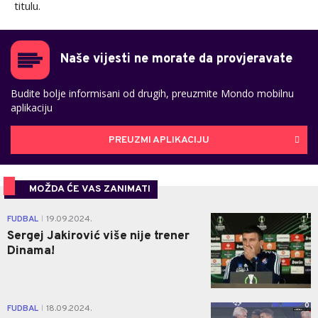
titulu.
Naše vijesti ne morate da provjeravate
Budite bolje informisani od drugih, preuzmite Mondo mobilnu
aplikaciju
PREUZMI APLIKACIJU
MOŽDA ĆE VAS ZANIMATI
1
FUDBAL
19.09.2024.
|
Sergej Jakirović više nije trener
Dinama!
0
FUDBAL
18.09.2024.
|