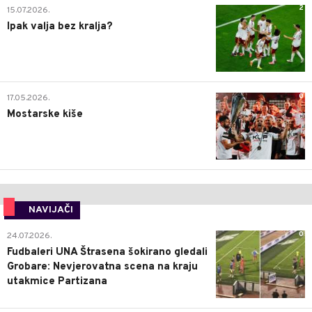
2
15.07.2026.
Ipak valja bez kralja?
0
17.05.2026.
Mostarske kiše
NAVIJAČI
0
24.07.2026.
Fudbaleri UNA Štrasena šokirano gledali
Grobare: Nevjerovatna scena na kraju
utakmice Partizana