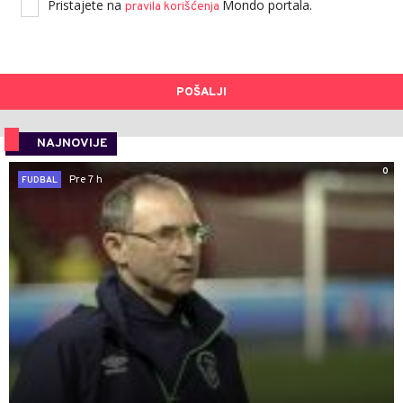
Pristajete na
Mondo portala.
pravila korišćenja
POŠALJI
NAJNOVIJE
0
Pre 7 h
FUDBAL