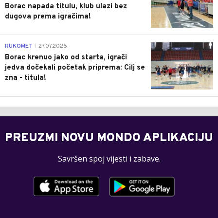
Borac napada titulu, klub ulazi bez
dugova prema igračima!
0
RUKOMET
27.07.2026.
|
Borac krenuo jako od starta, igrači
jedva dočekali početak priprema: Cilj se
zna - titula!
PREUZMI NOVU MONDO APLIKACIJU
Savršen spoj vijesti i zabave.