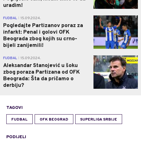
uradim!
0
FUDBAL
15.09.2024.
|
Pogledajte Partizanov poraz za
infarkt: Penal i golovi OFK
Beograda zbog kojih su crno-
bijeli zanijemili!
0
FUDBAL
15.09.2024.
|
Aleksandar Stanojević u šoku
zbog poraza Partizana od OFK
Beograda: Šta da pričamo o
derbiju?
TAGOVI
FUDBAL
OFK BEOGRAD
SUPERLIGA SRBIJE
PODIJELI