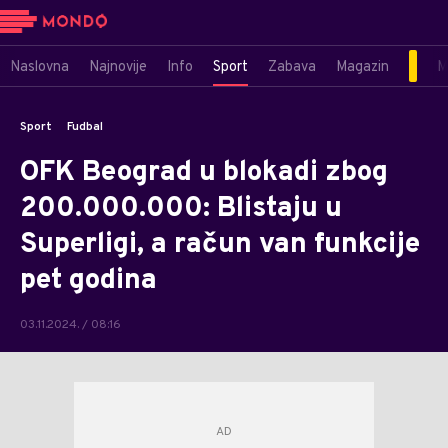
Naslovna
Najnovije
Info
Sport
Zabava
Magazin
M
Sport
Fudbal
OFK Beograd u blokadi zbog
200.000.000: Blistaju u
Superligi, a račun van funkcije
pet godina
03.11.2024. / 08:16