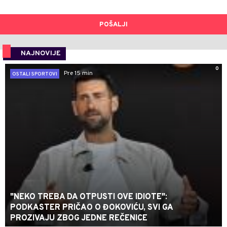
POŠALJI
NAJNOVIJE
0
Pre 15 min
OSTALI SPORTOVI
"NEKO TREBA DA OTPUSTI OVE IDIOTE":
PODKASTER PRIČAO O ĐOKOVIĆU, SVI GA
PROZIVAJU ZBOG JEDNE REČENICE