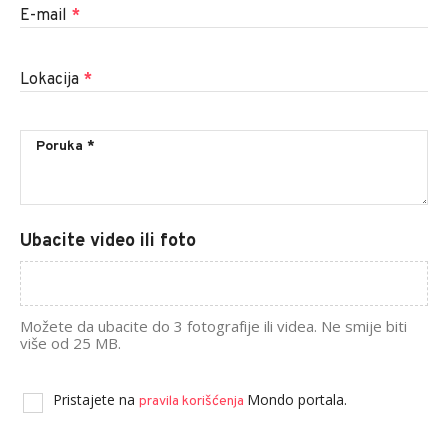
E-mail
*
Lokacija
*
Ubacite video ili foto
Možete da ubacite do 3 fotografije ili videa. Ne smije biti
više od 25 MB.
Pristajete na
Mondo portala.
pravila korišćenja