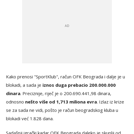
Kako prenosi "SportKlub", račun OFK Beograda i dalje je u
blokadi, a sada je
iznos duga prebacio 200.000.000
dinara
. Preciznije, riječ je o 200.690.441,98 dinara,
odnosno
nešto više od 1,713 miliona evra
. Izlaz iz krize
se za sada ne vidi, pošto je račun beogradskog kluba u
blokadi već 1.828 dana.
Sadašnji igrački kadar OFK Beograda daleko je skuplji od