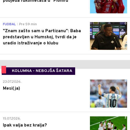
pobjeda rukometaša u "Pioniru"
0
FUDBAL
Pre 59 min
|
"Znam zašto sam u Partizanu": Baba
predstavljen u Humskoj, tvrdi da je
uradio istraživanje o klubu
KOLUMNA - NEBOJŠA ŠATARA
0
23.07.2026.
Mesi(ja)
2
15.07.2026.
Ipak valja bez kralja?