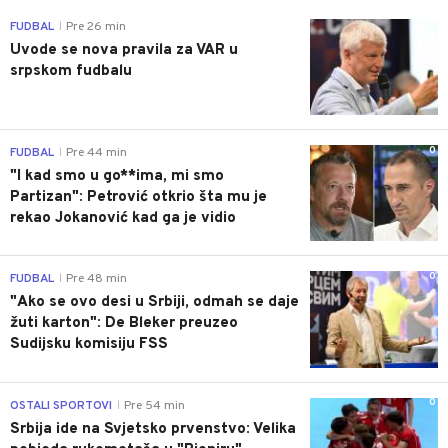
0
FUDBAL
Pre 26 min
|
Uvode se nova pravila za VAR u
srpskom fudbalu
0
FUDBAL
Pre 44 min
|
"I kad smo u go**ima, mi smo
Partizan": Petrović otkrio šta mu je
rekao Jokanović kad ga je vidio
0
FUDBAL
Pre 48 min
|
"Ako se ovo desi u Srbiji, odmah se daje
žuti karton": De Bleker preuzeo
Sudijsku komisiju FSS
0
OSTALI SPORTOVI
Pre 54 min
|
Srbija ide na Svjetsko prvenstvo: Velika