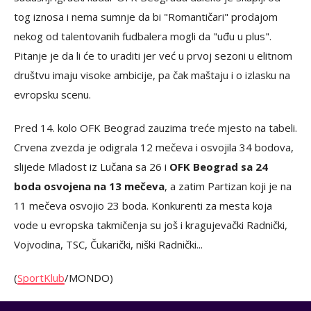
tog iznosa i nema sumnje da bi "Romantičari" prodajom
nekog od talentovanih fudbalera mogli da "uđu u plus".
Pitanje je da li će to uraditi jer već u prvoj sezoni u elitnom
društvu imaju visoke ambicije, pa čak maštaju i o izlasku na
evropsku scenu.
Pred 14. kolo OFK Beograd zauzima treće mjesto na tabeli.
Crvena zvezda je odigrala 12 mečeva i osvojila 34 bodova,
slijede Mladost iz Lučana sa 26 i
OFK Beograd sa 24
boda osvojena na 13 mečeva
, a zatim Partizan koji je na
11 mečeva osvojio 23 boda. Konkurenti za mesta koja
vode u evropska takmičenja su još i kragujevački Radnički,
Vojvodina, TSC, Čukarički, niški Radnički...
(
SportKlub
/MONDO)