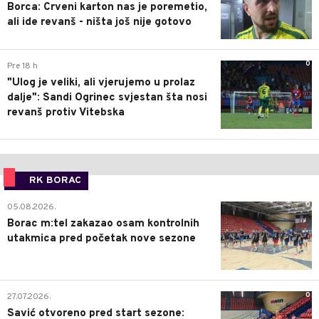
Borca: Crveni karton nas je poremetio,
ali ide revanš - ništa još nije gotovo
0
Pre 18 h
"Ulog je veliki, ali vjerujemo u prolaz
dalje": Sandi Ogrinec svjestan šta nosi
revanš protiv Vitebska
RK BORAC
0
05.08.2026.
Borac m:tel zakazao osam kontrolnih
utakmica pred početak nove sezone
0
27.07.2026.
Savić otvoreno pred start sezone: