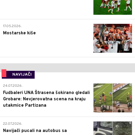
0
17.05.2026.
Mostarske kiše
NAVIJAČI
0
24.07.2026.
Fudbaleri UNA Štrasena šokirano gledali
Grobare: Nevjerovatna scena na kraju
utakmice Partizana
0
22.07.2026.
Navijači pucali na autobus sa