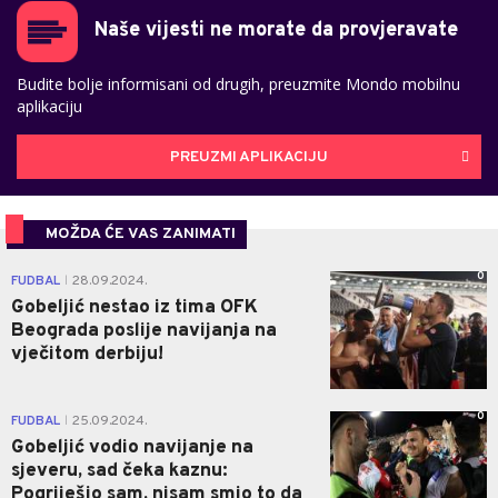
Naše vijesti ne morate da provjeravate
Budite bolje informisani od drugih, preuzmite Mondo mobilnu
aplikaciju
PREUZMI APLIKACIJU
MOŽDA ĆE VAS ZANIMATI
0
FUDBAL
28.09.2024.
|
Gobeljić nestao iz tima OFK
Beograda poslije navijanja na
vječitom derbiju!
0
FUDBAL
25.09.2024.
|
Gobeljić vodio navijanje na
sjeveru, sad čeka kaznu:
Pogriješio sam, nisam smio to da