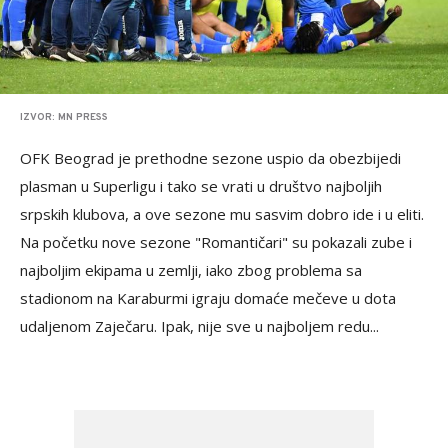
IZVOR: MN PRESS
OFK Beograd je prethodne sezone uspio da obezbijedi
plasman u Superligu i tako se vrati u društvo najboljih
srpskih klubova, a ove sezone mu sasvim dobro ide i u eliti.
Na početku nove sezone "Romantičari" su pokazali zube i
najboljim ekipama u zemlji, iako zbog problema sa
stadionom na Karaburmi igraju domaće mečeve u dota
udaljenom Zaječaru. Ipak, nije sve u najboljem redu...