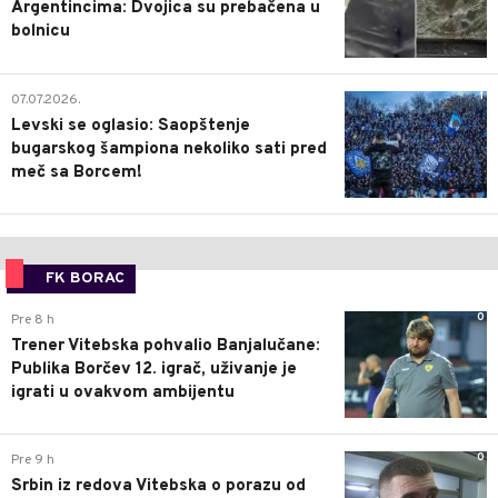
Argentincima: Dvojica su prebačena u
bolnicu
1
07.07.2026.
Levski se oglasio: Saopštenje
bugarskog šampiona nekoliko sati pred
meč sa Borcem!
FK BORAC
0
Pre 8 h
Trener Vitebska pohvalio Banjalučane:
Publika Borčev 12. igrač, uživanje je
igrati u ovakvom ambijentu
0
Pre 9 h
Srbin iz redova Vitebska o porazu od