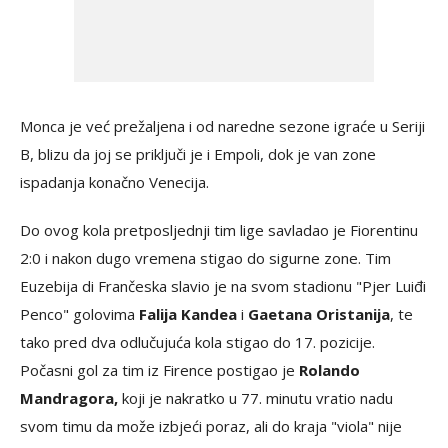
Monca je već prežaljena i od naredne sezone igraće u Seriji
B, blizu da joj se priključi je i Empoli, dok je van zone
ispadanja konačno Venecija.
Do ovog kola pretposljednji tim lige savladao je Fiorentinu
2:0 i nakon dugo vremena stigao do sigurne zone. Tim
Euzebija di Frančeska slavio je na svom stadionu "Pjer Luiđi
Penco" golovima
Falija Kandea
i
Gaetana Oristanija
, te
tako pred dva odlučujuća kola stigao do 17. pozicije.
Počasni gol za tim iz Firence postigao je
Rolando
Mandragora,
koji je nakratko u 77. minutu vratio nadu
svom timu da može izbjeći poraz, ali do kraja "viola" nije