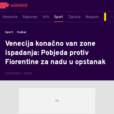
Naslovna
Najnovije
Info
Sport
Zabava
Magazin
M
Sport
Fudbal
Venecija konačno van zone
ispadanja: Pobjeda protiv
Fiorentine za nadu u opstanak
12.05.2025. / 20:29