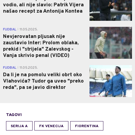
vodio, ali nije slavio: Patrik Vijera
našao recept za Antonija Kontea
0
FUDBAL
11.05.2025.
|
Nevjerovatan pljusak nije
zaustavio Inter: Prolom oblaka,
prekid i "strijela" Zalevskog -
Vanja skrivio penal (VIDEO)
0
FUDBAL
11.05.2025.
|
Da li je na pomolu veliki obrt oko
Vlahovića? Tudor ga uveo "preko
reda", pa se javio direktor
TAGOVI
SERIJA A
FK VENECIJA
FIORENTINA