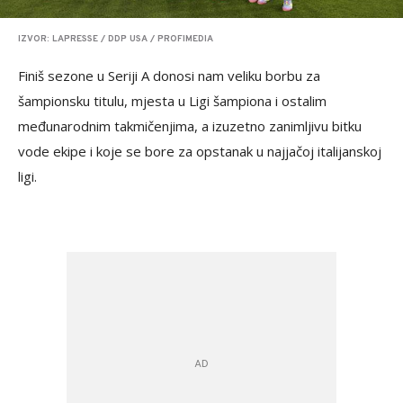
IZVOR: LAPRESSE / DDP USA / PROFIMEDIA
Finiš sezone u Seriji A donosi nam veliku borbu za
šampionsku titulu, mjesta u Ligi šampiona i ostalim
međunarodnim takmičenjima, a izuzetno zanimljivu bitku
vode ekipe i koje se bore za opstanak u najjačoj italijanskoj
ligi.