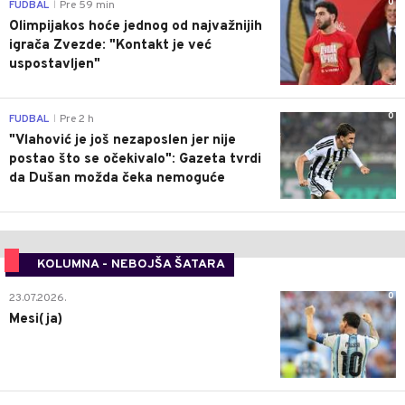
0
FUDBAL
Pre 59 min
|
Olimpijakos hoće jednog od najvažnijih
igrača Zvezde: "Kontakt je već
uspostavljen"
0
FUDBAL
Pre 2 h
|
"Vlahović je još nezaposlen jer nije
postao što se očekivalo": Gazeta tvrdi
da Dušan možda čeka nemoguće
KOLUMNA - NEBOJŠA ŠATARA
0
23.07.2026.
Mesi(ja)