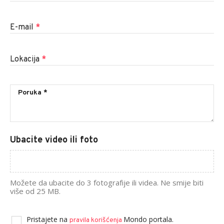
E-mail
*
Lokacija
*
Ubacite video ili foto
Možete da ubacite do 3 fotografije ili videa. Ne smije biti
više od 25 MB.
Pristajete na
Mondo portala.
pravila korišćenja