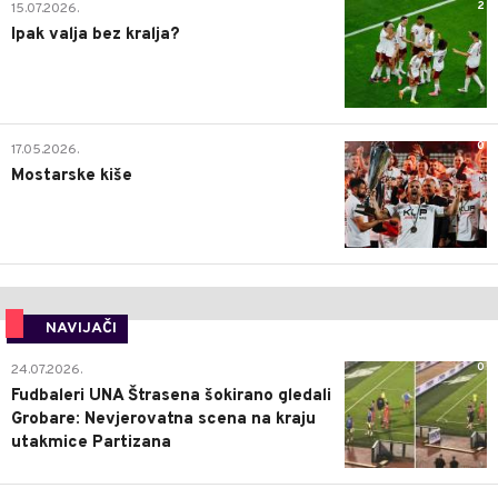
2
15.07.2026.
Ipak valja bez kralja?
0
17.05.2026.
Mostarske kiše
NAVIJAČI
0
24.07.2026.
Fudbaleri UNA Štrasena šokirano gledali
Grobare: Nevjerovatna scena na kraju
utakmice Partizana