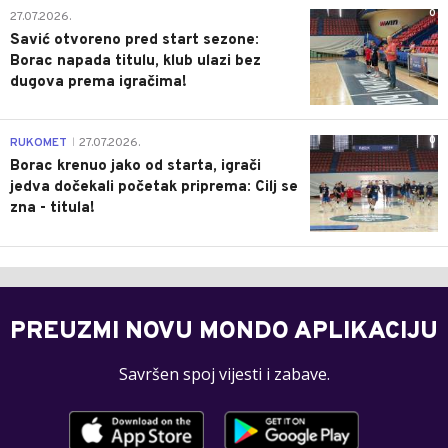
0
27.07.2026.
Savić otvoreno pred start sezone:
Borac napada titulu, klub ulazi bez
dugova prema igračima!
0
RUKOMET
27.07.2026.
|
Borac krenuo jako od starta, igrači
jedva dočekali početak priprema: Cilj se
zna - titula!
PREUZMI NOVU MONDO APLIKACIJU
Savršen spoj vijesti i zabave.