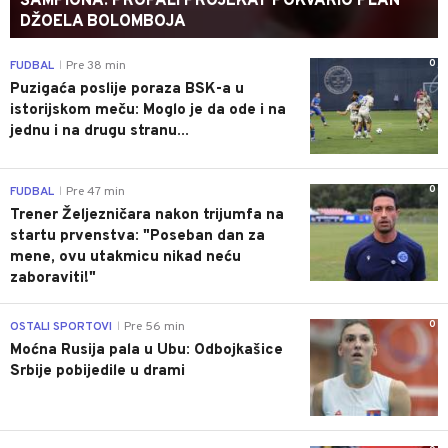
ŠAMPIONA: PROPALI PROJEKAT POKVARIO PLAN
DŽOELA BOLOMBOJA
0
FUDBAL
Pre 38 min
|
Puzigaća poslije poraza BSK-a u
istorijskom meču: Moglo je da ode i na
jednu i na drugu stranu...
0
FUDBAL
Pre 47 min
|
Trener Željezničara nakon trijumfa na
startu prvenstva: "Poseban dan za
mene, ovu utakmicu nikad neću
zaboraviti!"
0
OSTALI SPORTOVI
Pre 56 min
|
Moćna Rusija pala u Ubu: Odbojkašice
Srbije pobijedile u drami