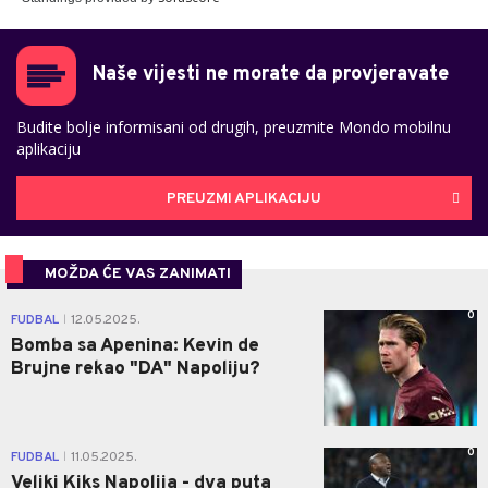
Naše vijesti ne morate da provjeravate
Budite bolje informisani od drugih, preuzmite Mondo mobilnu
aplikaciju
PREUZMI APLIKACIJU
MOŽDA ĆE VAS ZANIMATI
0
FUDBAL
12.05.2025.
|
Bomba sa Apenina: Kevin de
Brujne rekao "DA" Napoliju?
0
FUDBAL
11.05.2025.
|
Veliki Kiks Napolija - dva puta