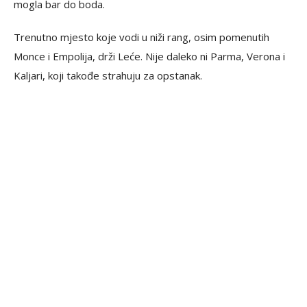
mogla bar do boda.
Trenutno mjesto koje vodi u niži rang, osim pomenutih
Monce i Empolija, drži Leće. Nije daleko ni Parma, Verona i
Kaljari, koji takođe strahuju za opstanak.