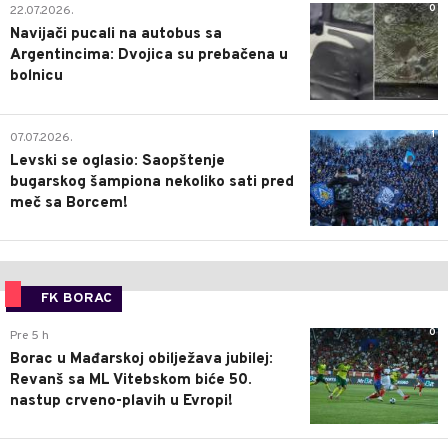
0
22.07.2026.
Navijači pucali na autobus sa
Argentincima: Dvojica su prebačena u
bolnicu
1
07.07.2026.
Levski se oglasio: Saopštenje
bugarskog šampiona nekoliko sati pred
meč sa Borcem!
FK BORAC
0
Pre 5 h
Borac u Mađarskoj obilježava jubilej:
Revanš sa ML Vitebskom biće 50.
nastup crveno-plavih u Evropi!