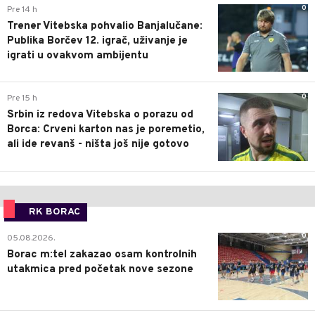
0
Pre 14 h
Trener Vitebska pohvalio Banjalučane:
Publika Borčev 12. igrač, uživanje je
igrati u ovakvom ambijentu
0
Pre 15 h
Srbin iz redova Vitebska o porazu od
Borca: Crveni karton nas je poremetio,
ali ide revanš - ništa još nije gotovo
RK BORAC
0
05.08.2026.
Borac m:tel zakazao osam kontrolnih
utakmica pred početak nove sezone