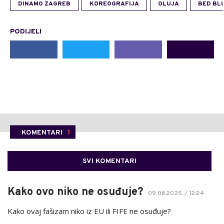
DINAMO ZAGREB
KOREOGRAFIJA
OLUJA
BED BL
PODIJELI
KOMENTARI
1
SVI KOMENTARI
Kako ovo niko ne osuđuje?
09.08.2025. / 12:24
Kako ovaj fašizam niko iz EU ili FIFE ne osuđuje?