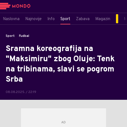
Naslovna
Najnovije
Info
Sport
Zabava
Magazin
M
Sport
Fudbal
Sramna koreografija na
"Maksimiru" zbog Oluje: Tenk
na tribinama, slavi se pogrom
Srba
08.08.2025. / 22:19