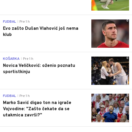
0
FUDBAL
Pre 1 h
|
Evo zašto Dušan Vlahović još nema
klub
0
KOŠARKA
Pre 1 h
|
Novica Veličković: oženio poznatu
sportistkinju
0
FUDBAL
Pre 1 h
|
Marko Savić digao ton na igrače
Vojvodine: "Zašto čekate da se
utakmica završi?"