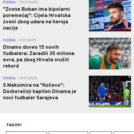
0
FUDBAL
29.07.2025.
|
"Zvone Boban ima bipolarni
poremećaj": Cijela Hrvatska
zvoni zbog udara na heroja
nacije
0
FUDBAL
17.07.2025.
|
Dinamo doveo 15 novih
fudbalera: Zaradili 35 miliona
evra, pa zbog Hrvata srušili
rekord
0
FUDBAL
10.07.2025.
|
S Maksimira na "Koševo":
Doskorašnji kapiten Dinama je
novi fudbaler Sarajeva
TAGOVI