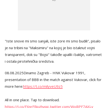
"Iste snove mi smo sanjali, iste zore mi smo budili", pisalo
je na tribini na "Maksimiru" na kojoj je bio istaknut vojni
transparent, dok su "Bojsi" takođe upalili i baklje, vatromet
i ostala pirotehnička sredstva.
08.08.2025Dinamo Zagreb - HNK Vukovar 1991,
presentation of BBB in the match against Vukovar, click for
more here:
https://t.co/milyveU9z5
All in one place. Tap to download.
https://t.co/FXnrFRpzhv
pic.twitter.com/WoBPF7AXLv