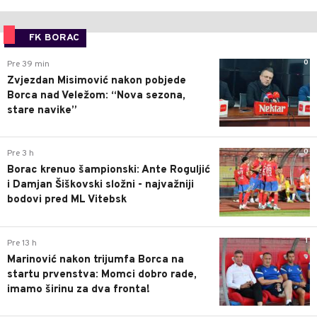
FK BORAC
0
Pre 39 min
Zvjezdan Misimović nakon pobjede
Borca nad Veležom: “Nova sezona,
stare navike”
0
Pre 3 h
Borac krenuo šampionski: Ante Roguljić
i Damjan Šiškovski složni - najvažniji
bodovi pred ML Vitebsk
1
Pre 13 h
Marinović nakon trijumfa Borca na
startu prvenstva: Momci dobro rade,
imamo širinu za dva fronta!