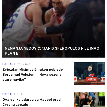
NEMANJA NEDOVIĆ: "JANIS SFEROPULOS NIJE IMAO
PLAN B"
0
FUDBAL
Pre 39 min
|
Zvjezdan Misimović nakon pobjede
Borca nad Veležom: “Nova sezona,
stare navike”
0
FUDBAL
Pre 1 h
|
Dva velika udarca za Hapoel pred
Crvenu zvezdu