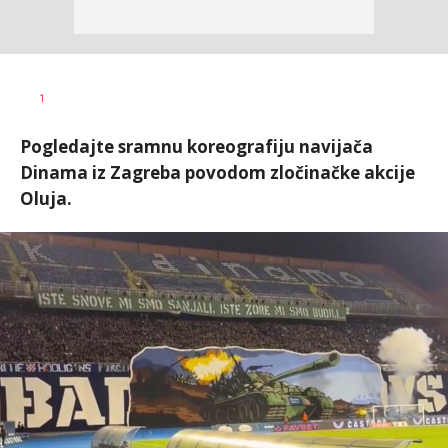
Bojan
AUTOR
1
Jakovljević
Pogledajte sramnu koreografiju navijača
Dinama iz Zagreba povodom zločinačke akcije
Oluja.