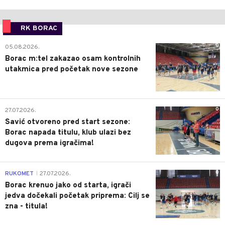
RK BORAC
0
05.08.2026.
Borac m:tel zakazao osam kontrolnih
utakmica pred početak nove sezone
0
27.07.2026.
Savić otvoreno pred start sezone:
Borac napada titulu, klub ulazi bez
dugova prema igračima!
0
RUKOMET
27.07.2026.
|
Borac krenuo jako od starta, igrači
jedva dočekali početak priprema: Cilj se
zna - titula!