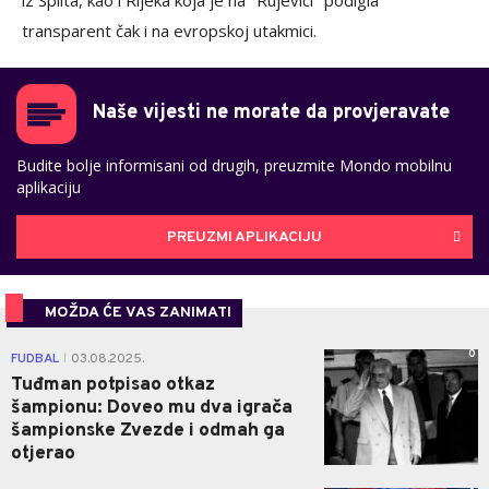
iz Splita, kao i Rijeka koja je na "Rujevici" podigla
transparent čak i na evropskoj utakmici.
Naše vijesti ne morate da provjeravate
Budite bolje informisani od drugih, preuzmite Mondo mobilnu
aplikaciju
PREUZMI APLIKACIJU
MOŽDA ĆE VAS ZANIMATI
0
FUDBAL
03.08.2025.
|
Tuđman potpisao otkaz
šampionu: Doveo mu dva igrača
šampionske Zvezde i odmah ga
otjerao