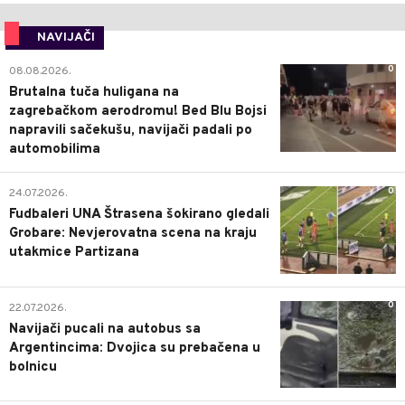
NAVIJAČI
0
08.08.2026.
Brutalna tuča huligana na
zagrebačkom aerodromu! Bed Blu Bojsi
napravili sačekušu, navijači padali po
automobilima
0
24.07.2026.
Fudbaleri UNA Štrasena šokirano gledali
Grobare: Nevjerovatna scena na kraju
utakmice Partizana
0
22.07.2026.
Navijači pucali na autobus sa
Argentincima: Dvojica su prebačena u
bolnicu