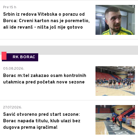
0
Pre 15 h
Srbin iz redova Vitebska o porazu od
Borca: Crveni karton nas je poremetio,
ali ide revanš - ništa još nije gotovo
RK BORAC
0
05.08.2026.
Borac m:tel zakazao osam kontrolnih
utakmica pred početak nove sezone
0
27.07.2026.
Savić otvoreno pred start sezone:
Borac napada titulu, klub ulazi bez
dugova prema igračima!