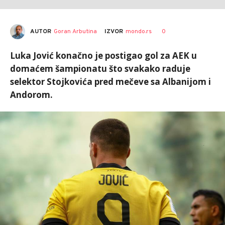
AUTOR
Goran Arbutina
0
IZVOR
mondo.rs
Luka Jović konačno je postigao gol za AEK u
domaćem šampionatu što svakako raduje
selektor Stojkovića pred mečeve sa Albanijom i
Andorom.