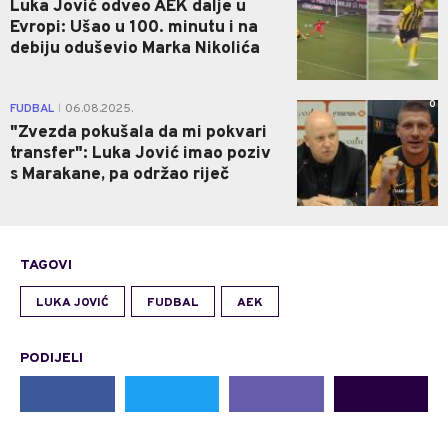
Luka Jović odveo AEK dalje u
Evropi: Ušao u 100. minutu i na
debiju oduševio Marka Nikolića
0
FUDBAL
06.08.2025.
|
"Zvezda pokušala da mi pokvari
transfer": Luka Jović imao poziv
s Marakane, pa održao riječ
TAGOVI
LUKA JOVIĆ
FUDBAL
AEK
PODIJELI