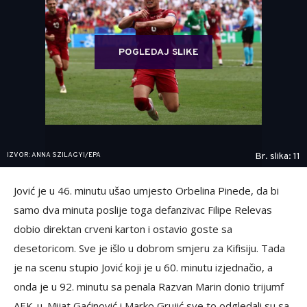
POGLEDAJ SLIKE
IZVOR: ANNA SZILAGYI/EPA
Br. slika: 11
Jović je u 46. minutu ušao umjesto Orbelina Pinede, da bi
samo dva minuta poslije toga defanzivac Filipe Relevas
dobio direktan crveni karton i ostavio goste sa
desetoricom. Sve je išlo u dobrom smjeru za Kifisiju. Tada
je na scenu stupio Jović koji je u 60. minutu izjednačio, a
onda je u 92. minutu sa penala Razvan Marin donio trijumf
AEK-u. Mijat Gaćinović i Marko Grujić sve to odgledali su sa