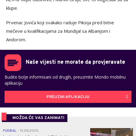
klupe.
Prvenac Jovića koji svakako raduje Piksija pred bitne
mečeve u kvalifikacijama za Mundijal sa Albanijom i
Andorom.
Naše vijesti ne morate da provjeravate
Budite bolje informisani od drugih, preuzmite Mondo mobilnu
aplikaciju
PREUZMI APLIKACIJU
MOŽDA ĆE VAS ZANIMATI
0
FUDBAL
15.08.2025.
|