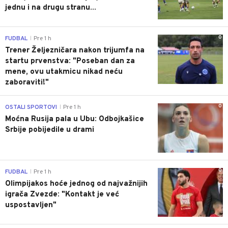
jednu i na drugu stranu...
0
FUDBAL
Pre 1 h
|
Trener Željezničara nakon trijumfa na
startu prvenstva: "Poseban dan za
mene, ovu utakmicu nikad neću
zaboraviti!"
0
OSTALI SPORTOVI
Pre 1 h
|
Moćna Rusija pala u Ubu: Odbojkašice
Srbije pobijedile u drami
0
FUDBAL
Pre 1 h
|
Olimpijakos hoće jednog od najvažnijih
igrača Zvezde: "Kontakt je već
uspostavljen"