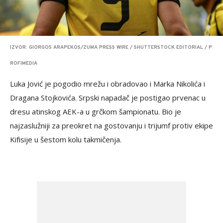
IZVOR: GIORGOS ARAPEKOS/ZUMA PRESS WIRE / SHUTTERSTOCK EDITORIAL / P
ROFIMEDIA
Luka Jović je pogodio mrežu i obradovao i Marka Nikolića i
Dragana Stojkovića. Srpski napadač je postigao prvenac u
dresu atinskog AEK-a u grčkom šampionatu. Bio je
najzaslužniji za preokret na gostovanju i trijumf protiv ekipe
Kifisije u šestom kolu takmičenja.