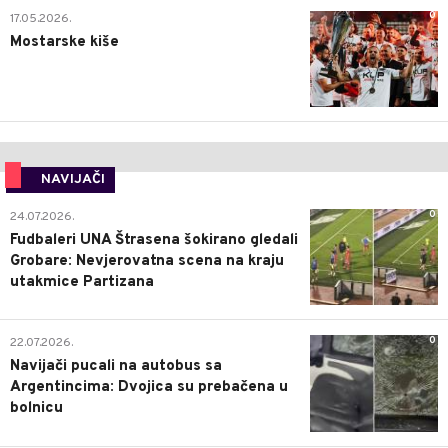
0
17.05.2026.
Mostarske kiše
NAVIJAČI
0
24.07.2026.
Fudbaleri UNA Štrasena šokirano gledali
Grobare: Nevjerovatna scena na kraju
utakmice Partizana
0
22.07.2026.
Navijači pucali na autobus sa
Argentincima: Dvojica su prebačena u
bolnicu