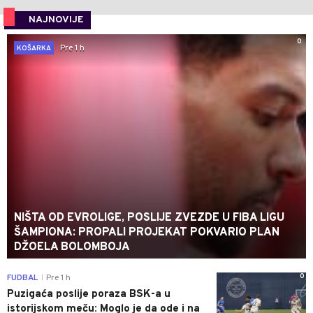
NAJNOVIJE
0
Pre 1 h
KOŠARKA
NIŠTA OD EVROLIGE, POSLIJE ZVEZDE U FIBA LIGU
ŠAMPIONA: PROPALI PROJEKAT POKVARIO PLAN
DŽOELA BOLOMBOJA
0
FUDBAL
Pre 1 h
|
Puzigaća poslije poraza BSK-a u
istorijskom meču: Moglo je da ode i na