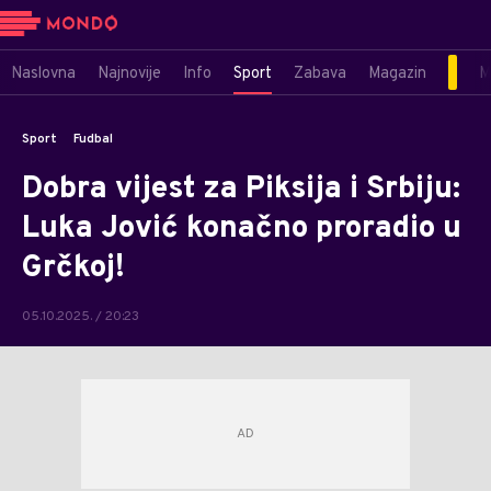
Naslovna
Najnovije
Info
Sport
Zabava
Magazin
M
Sport
Fudbal
Dobra vijest za Piksija i Srbiju:
Luka Jović konačno proradio u
Grčkoj!
05.10.2025. / 20:23