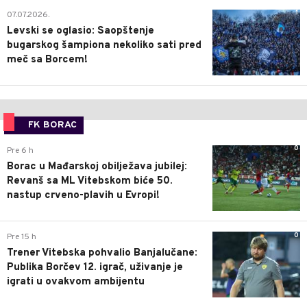
1
07.07.2026.
Levski se oglasio: Saopštenje
bugarskog šampiona nekoliko sati pred
meč sa Borcem!
FK BORAC
0
Pre 6 h
Borac u Mađarskoj obilježava jubilej:
Revanš sa ML Vitebskom biće 50.
nastup crveno-plavih u Evropi!
0
Pre 15 h
Trener Vitebska pohvalio Banjalučane:
Publika Borčev 12. igrač, uživanje je
igrati u ovakvom ambijentu