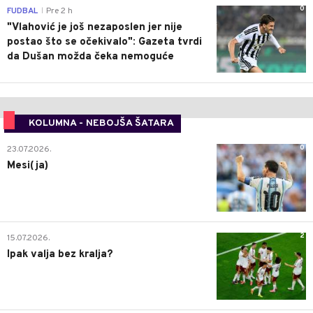
0
FUDBAL
Pre 2 h
|
"Vlahović je još nezaposlen jer nije
postao što se očekivalo": Gazeta tvrdi
da Dušan možda čeka nemoguće
KOLUMNA - NEBOJŠA ŠATARA
0
23.07.2026.
Mesi(ja)
2
15.07.2026.
Ipak valja bez kralja?