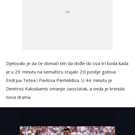
Djelovalo je da će domaći tim da dođe do sva tri boda kada
je u 29. minutu na semaforu stajalo 2:0 poslije golova
Endrjua Tetea i Pavlosa Pantelidisa. U 44. minutu je
Dimitros Kaloskamis smanjio zaostatak, a onda je krenula
nova drama.