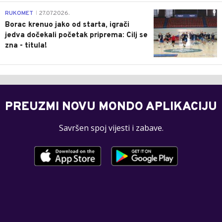
0
RUKOMET
27.07.2026.
|
Borac krenuo jako od starta, igrači
jedva dočekali početak priprema: Cilj se
zna - titula!
PREUZMI NOVU MONDO APLIKACIJU
Savršen spoj vijesti i zabave.