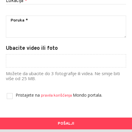
Lokacija
*
Ubacite video ili foto
Možete da ubacite do 3 fotografije ili videa. Ne smije biti
više od 25 MB.
Pristajete na
Mondo portala.
pravila korišćenja
POŠALJI