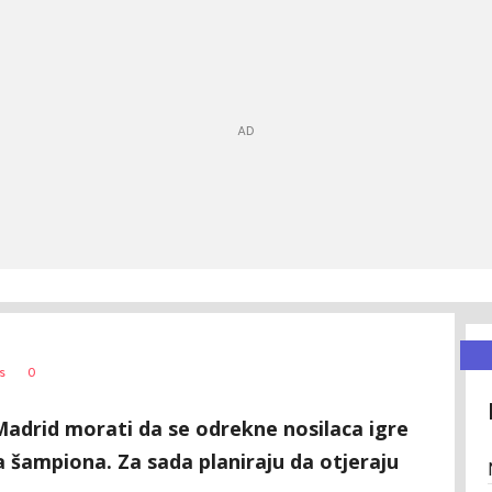
0
s
Madrid morati da se odrekne nosilaca igre
a šampiona. Za sada planiraju da otjeraju