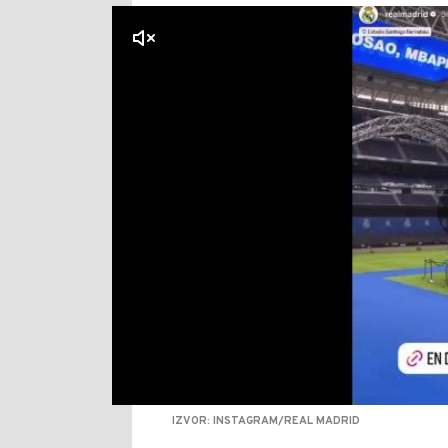
klikni za zvuk
IZVOR: INSTAGRAM/REAL MADRID