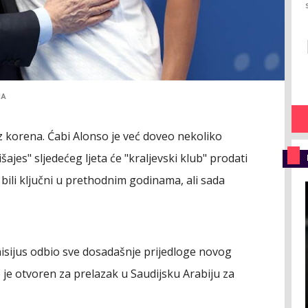
IA
 iz korena. Ćabi Alonso je već doveo nekoliko
šajes" sljedećeg ljeta će "kraljevski klub" prodati
u bili ključni u prethodnim godinama, ali sada
nisijus odbio sve dosadašnje prijedloge novog
 je otvoren za prelazak u Saudijsku Arabiju za