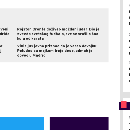
rveni
Rojston Drente doživeo moždani udar: Bio je
drida
zvezda svetskog fudbala, sve se srušilo kao
kula od karata
a:
Vinisijus javno priznao da je varao devojku:
ji
Poludeo za majkom troje dece, odmah je
doveo u Madrid