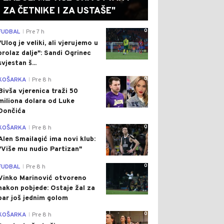
ZA ČETNIKE I ZA USTAŠE"
0
FUDBAL
Pre 7 h
|
"Ulog je veliki, ali vjerujemo u
prolaz dalje": Sandi Ogrinec
svjestan š...
0
KOŠARKA
Pre 8 h
|
Bivša vjerenica traži 50
miliona dolara od Luke
Dončića
0
KOŠARKA
Pre 8 h
|
Alen Smailagić ima novi klub:
"Više mu nudio Partizan"
0
FUDBAL
Pre 8 h
|
Vinko Marinović otvoreno
nakon pobjede: Ostaje žal za
bar još jednim golom
0
KOŠARKA
Pre 8 h
|