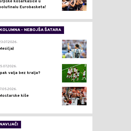
Srpske košarkašice u
polufinalu Eurobasketa!
KOLUMNA - NEBOJŠA ŠATARA
0
23.07.2026.
Mesi(ja)
2
15.07.2026.
Ipak valja bez kralja?
0
17.05.2026.
Mostarske kiše
NAVIJAČI