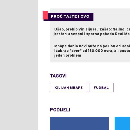
PROČITAJTE I OVO:
Ušao, prebio Vinisijusa, izašao: Najluđi c
karton u sezoni i sporna pobeda Real Ma
Mbape dobio novi auto na poklon od Real
Izabrao "zver" od 130.000 evra, ali posto
jedan problem
TAGOVI
KILIJAN MBAPE
FUDBAL
PODIJELI