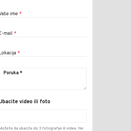
Vaše ime
*
E-mail
*
Lokacija
*
Ubacite video ili foto
Možete da ubacite do 3 fotografije ili videa. Ne