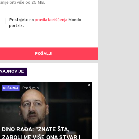
smije biti više od 25 MB.
Pristajete na
pravila korišćenja
Mondo
portala.
POŠALJI
NAJNOVIJE
0
Pre 9 min
KOŠARKA
DINO RAĐA: "ZNATE ŠTA,
ZABOLI ME VIŠE ONA STVAR I