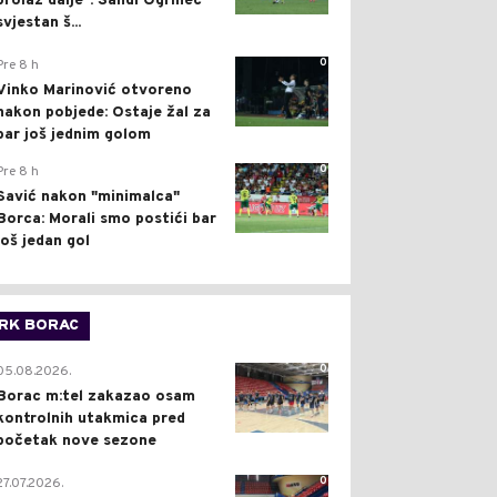
prolaz dalje": Sandi Ogrinec
svjestan š...
0
Pre 8 h
Vinko Marinović otvoreno
nakon pobjede: Ostaje žal za
bar još jednim golom
0
Pre 8 h
Savić nakon "minimalca"
Borca: Morali smo postići bar
još jedan gol
RK BORAC
0
05.08.2026.
Borac m:tel zakazao osam
kontrolnih utakmica pred
početak nove sezone
0
27.07.2026.