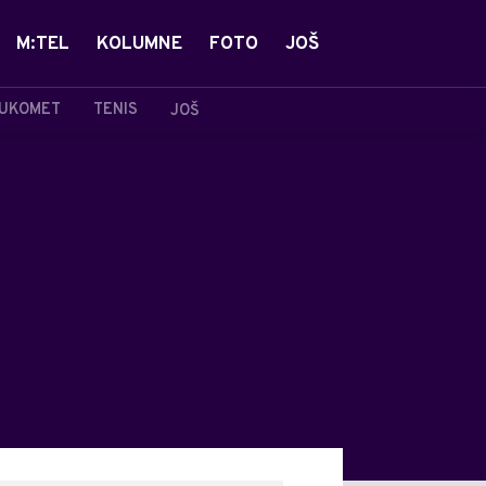
M:TEL
KOLUMNE
FOTO
JOŠ
UKOMET
TENIS
JOŠ