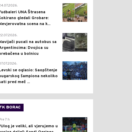
0
24.07.2026.
Fudbaleri UNA Štrasena
šokirano gledali Grobare:
Nevjerovatna scena na k...
0
22.07.2026.
Navijači pucali na autobus sa
Argentincima: Dvojica su
prebačena u bolnicu
1
07.07.2026.
Levski se oglasio: Saopštenje
bugarskog šampiona nekoliko
sati pred meč ...
FK BORAC
0
Pre 7 h
"Ulog je veliki, ali vjerujemo u