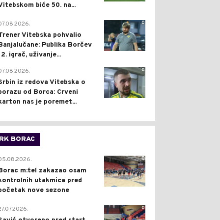
Vitebskom biće 50. na...
0
07.08.2026.
Trener Vitebska pohvalio
Banjalučane: Publika Borčev
12. igrač, uživanje...
0
07.08.2026.
Srbin iz redova Vitebska o
porazu od Borca: Crveni
karton nas je poremet...
RK BORAC
0
05.08.2026.
Borac m:tel zakazao osam
kontrolnih utakmica pred
početak nove sezone
0
27.07.2026.