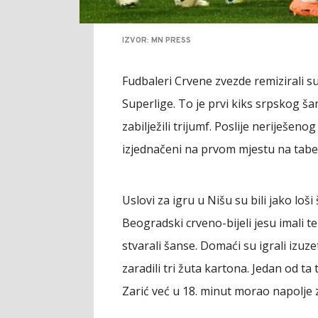
IZVOR: MN PRESS
Fudbaleri Crvene zvezde remizirali su
Superlige. To je prvi kiks srpskog š
zabilježili trijumf. Poslije neriješen
izjednačeni na prvom mjestu na tabel
Uslovi za igru u Nišu su bili jako loši 
Beogradski crveno-bijeli jesu imali te
stvarali šanse. Domaći su igrali izu
zaradili tri žuta kartona. Jedan od ta
Zarić već u 18. minut morao napolje