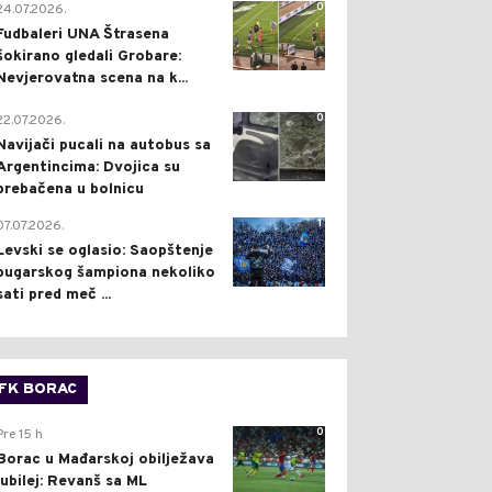
0
24.07.2026.
Fudbaleri UNA Štrasena
šokirano gledali Grobare:
Nevjerovatna scena na k...
0
22.07.2026.
Navijači pucali na autobus sa
Argentincima: Dvojica su
prebačena u bolnicu
1
07.07.2026.
Levski se oglasio: Saopštenje
bugarskog šampiona nekoliko
sati pred meč ...
FK BORAC
0
Pre 15 h
Borac u Mađarskoj obilježava
jubilej: Revanš sa ML