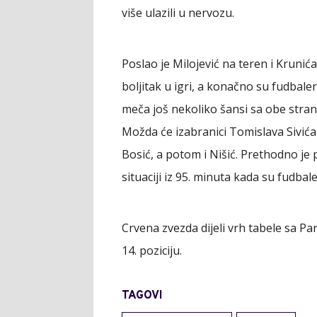
više ulazili u nervozu.
Poslao je Milojević na teren i Krunić
boljitak u igri, a konačno su fudbaler
meča još nekoliko šansi sa obe strane
Možda će izabranici Tomislava Sivića 
Bosić, a potom i Nišić. Prethodno je p
situaciji iz 95. minuta kada su fudbal
Crvena zvezda dijeli vrh tabele sa 
14. poziciju.
TAGOVI