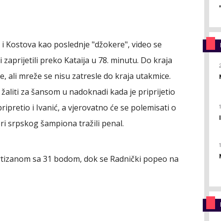
a i Kostova kao poslednje "džokere", video se
i zaprijetili preko Kataija u 78. minutu. Do kraja
, ali mreže se nisu zatresle do kraja utakmice.
žaliti za šansom u nadoknadi kada je priprijetio
ripretio i Ivanić, a vjerovatno će se polemisati o
eri srpskog šampiona tražili penal.
Partizanom sa 31 bodom, dok se Radnički popeo na