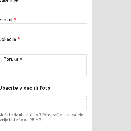
Vaše ime
*
E-mail
*
Lokacija
*
Ubacite video ili foto
Možete da ubacite do 3 fotografije ili videa. Ne
smije biti više od 25 MB.