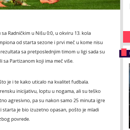
 sa Radničkim u Nišu 0:0, u okviru 13. kola
ampiona od starta sezone i prvi meč u kome nisu
og rezultata sa pretposlednjim timom u ligi sada su
i sa Partizanom koji ima meč više.
što je i te kako uticalo na kvalitet fudbala.
rensku inicijativu, loptu u nogama, ali su teško
zetno agresivno, pa su nakon samo 25 minuta igre
 ti starta je bio izuzetno opasan, pošto je mladi
 zbog povrede.