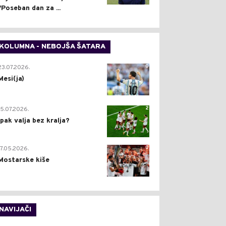
"Poseban dan za ...
KOLUMNA - NEBOJŠA ŠATARA
0
23.07.2026.
Mesi(ja)
2
15.07.2026.
Ipak valja bez kralja?
0
17.05.2026.
Mostarske kiše
NAVIJAČI