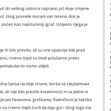
vić do velikog odmora napravio još dvije izmjene.
ković zbog povrede moram van terena, dok je
č počeo kao najistureniji igrač. Umjesto njega je
je ih bilo previše, ali su one opasnije bile pred
šansi, crveno-bijeli su imali polušanse preko
 spektakularno nismo vidjeli.
dna šansa na obje strane, borba se rasplamsala
i, ali nije bilo previše kreativnosti ni sa jedne ni
esjecani faulovima, greškama, Radničkom je taktika
su crveno-bijeli žurili da daju gol i zbog toga sve