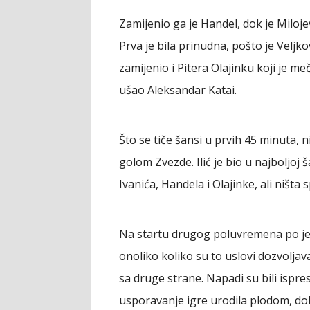
Zamijenio ga je Handel, dok je Miloje
Prva je bila prinudna, pošto je Velj
zamijenio i Pitera Olajinku koji je me
ušao Aleksandar Katai.
Što se tiče šansi u prvih 45 minuta, ni
golom Zvezde. Ilić je bio u najboljoj 
Ivanića, Handela i Olajinke, ali ništa
Na startu drugog poluvremena po je
onoliko koliko su to uslovi dozvoljaval
sa druge strane. Napadi su bili ispr
usporavanje igre urodila plodom, dok 