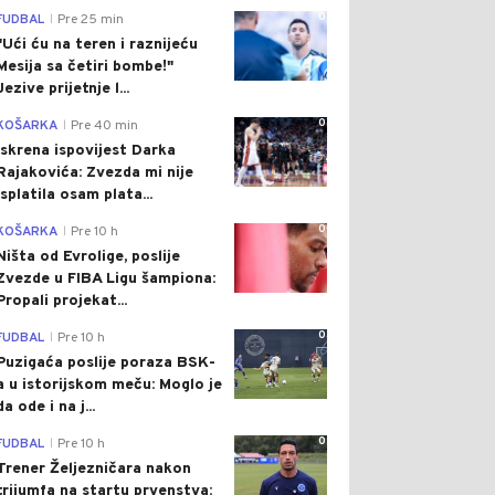
0
FUDBAL
Pre 25 min
|
"Ući ću na teren i raznijeću
Mesija sa četiri bombe!"
Jezive prijetnje l...
0
KOŠARKA
Pre 40 min
|
Iskrena ispovijest Darka
Rajakovića: Zvezda mi nije
isplatila osam plata...
0
KOŠARKA
Pre 10 h
|
Ništa od Evrolige, poslije
Zvezde u FIBA Ligu šampiona:
Propali projekat...
0
FUDBAL
Pre 10 h
|
Puzigaća poslije poraza BSK-
a u istorijskom meču: Moglo je
da ode i na j...
0
FUDBAL
Pre 10 h
|
Trener Željezničara nakon
trijumfa na startu prvenstva: