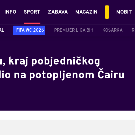
INFO
SPORT
ZABAVA
MAGAZIN
MOBIT
AL
FIFA WC 2026
PREMIJER LIGA BIH
KOŠARKA
R
, kraj pobjedničkog
lio na potopljenom Čairu