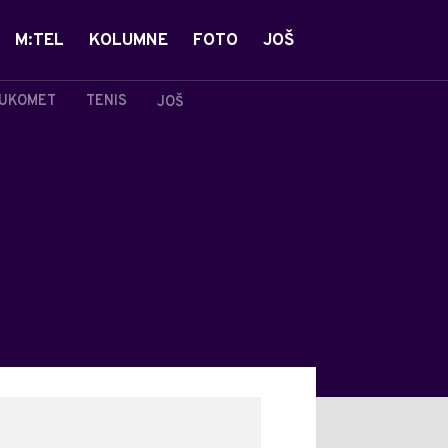
M:TEL
KOLUMNE
FOTO
JOŠ
UKOMET
TENIS
JOŠ