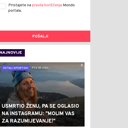
Pristajete na
pravila korišćenja
Mondo
portala.
POŠALJI
NAJNOVIJE
0
Pre 18 min
OSTALI SPORTOVI
USMRTIO ŽENU, PA SE OGLASIO
NA INSTAGRAMU: "MOLIM VAS
ZA RAZUMIJEVANJE!"