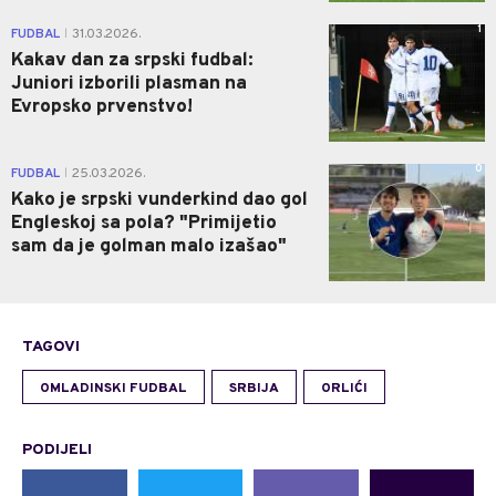
1
FUDBAL
31.03.2026.
|
Kakav dan za srpski fudbal:
Juniori izborili plasman na
Evropsko prvenstvo!
0
FUDBAL
25.03.2026.
|
Kako je srpski vunderkind dao gol
Engleskoj sa pola? "Primijetio
sam da je golman malo izašao"
TAGOVI
OMLADINSKI FUDBAL
SRBIJA
ORLIĆI
PODIJELI