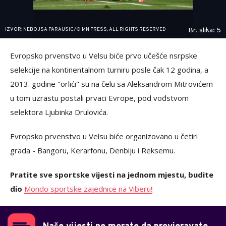
IZVOR: NEBOJSA PARAUSIC/© MN PRESS, ALL RIGHTS RESERVED
Br. slika: 5
Evropsko prvenstvo u Velsu biće prvo učešće nsrpske
selekcije na kontinentalnom turniru posle čak 12 godina, a
2013. godine "orlići" su na čelu sa Aleksandrom Mitrovićem
u tom uzrastu postali prvaci Evrope, pod vođstvom
selektora Ljubinka Drulovića.
Evropsko prvenstvo u Velsu biće organizovano u četiri
grada - Bangoru, Kerarfonu, Denbiju i Reksemu.
Pratite sve sportske vijesti na jednom mjestu, budite
dio
Mondo sportske zajednice na Viberu!