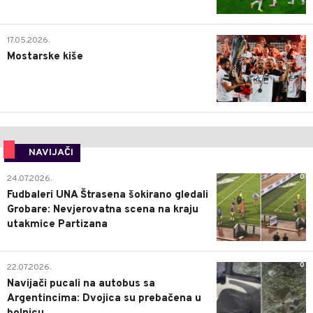
0
17.05.2026.
Mostarske kiše
NAVIJAČI
0
24.07.2026.
Fudbaleri UNA Štrasena šokirano gledali
Grobare: Nevjerovatna scena na kraju
utakmice Partizana
0
22.07.2026.
Navijači pucali na autobus sa
Argentincima: Dvojica su prebačena u