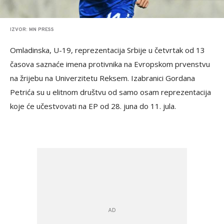
IZVOR: MN PRESS
Omladinska, U-19, reprezentacija Srbije u četvrtak od 13
časova saznaće imena protivnika na Evropskom prvenstvu
na žrijebu na Univerzitetu Reksem. Izabranici Gordana
Petrića su u elitnom društvu od samo osam reprezentacija
koje će učestvovati na EP od 28. juna do 11. jula.