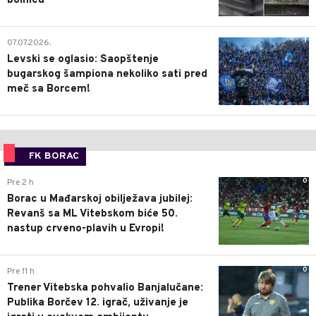
bolnicu
1
07.07.2026.
Levski se oglasio: Saopštenje
bugarskog šampiona nekoliko sati pred
meč sa Borcem!
FK BORAC
0
Pre 2 h
Borac u Mađarskoj obilježava jubilej:
Revanš sa ML Vitebskom biće 50.
nastup crveno-plavih u Evropi!
0
Pre 11 h
Trener Vitebska pohvalio Banjalučane:
Publika Borčev 12. igrač, uživanje je