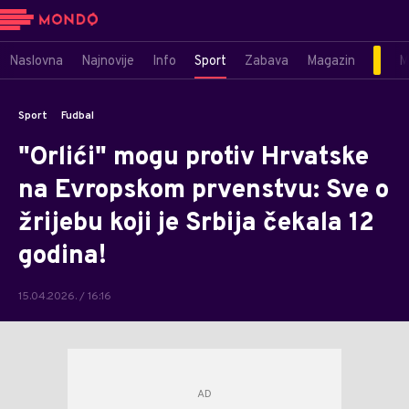
Naslovna
Najnovije
Info
Sport
Zabava
Magazin
M
Sport
Fudbal
"Orlići" mogu protiv Hrvatske
na Evropskom prvenstvu: Sve o
žrijebu koji je Srbija čekala 12
godina!
15.04.2026. / 16:16