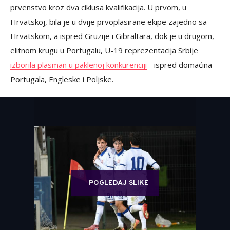
prvenstvo kroz dva ciklusa kvalifikacija. U prvom, u
Hrvatskoj, bila je u dvije prvoplasirane ekipe zajedno sa
Hrvatskom, a ispred Gruzije i Gibraltara, dok je u drugom,
elitnom krugu u Portugalu, U-19 reprezentacija Srbije
izborila plasman u paklenoj konkurenciji
- ispred domaćina
Portugala, Engleske i Poljske.
POGLEDAJ SLIKE