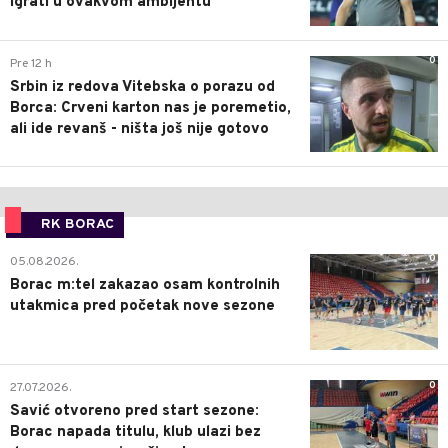
igrati u ovakvom ambijentu
0
Pre 12 h
Srbin iz redova Vitebska o porazu od
Borca: Crveni karton nas je poremetio,
ali ide revanš - ništa još nije gotovo
RK BORAC
0
05.08.2026.
Borac m:tel zakazao osam kontrolnih
utakmica pred početak nove sezone
0
27.07.2026.
Savić otvoreno pred start sezone:
Borac napada titulu, klub ulazi bez