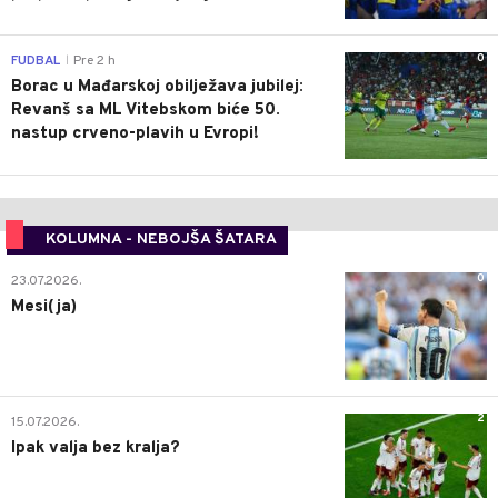
0
FUDBAL
Pre 2 h
|
Borac u Mađarskoj obilježava jubilej:
Revanš sa ML Vitebskom biće 50.
nastup crveno-plavih u Evropi!
KOLUMNA - NEBOJŠA ŠATARA
0
23.07.2026.
Mesi(ja)
2
15.07.2026.
Ipak valja bez kralja?