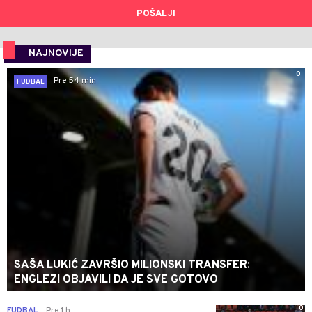
POŠALJI
NAJNOVIJE
0
Pre 54 min
FUDBAL
SAŠA LUKIĆ ZAVRŠIO MILIONSKI TRANSFER:
ENGLEZI OBJAVILI DA JE SVE GOTOVO
0
FUDBAL
Pre 1 h
|