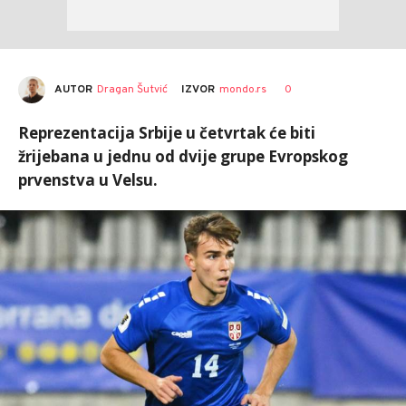
AUTOR
Dragan Šutvić
0
IZVOR
mondo.rs
Reprezentacija Srbije u četvrtak će biti
žrijebana u jednu od dvije grupe Evropskog
prvenstva u Velsu.