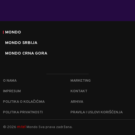
MONDO
MONDO SRBIJA
MONDO CRNA GORA
O NAMA
MARKETING
IMPRESUM
KONTAKT
POLITIKA O KOLAČIĆIMA
ARHIVA
POLITIKA PRIVATNOSTI
PRAVILA I USLOVI KORIŠĆENJA
m:tel
©
2026
Mondo
Sva prava zadržana.