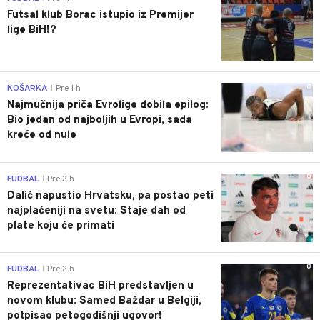
Futsal klub Borac istupio iz Premijer
lige BiH!?
0
KOŠARKA
Pre 1 h
|
Najmučnija priča Evrolige dobila epilog:
Bio jedan od najboljih u Evropi, sada
kreće od nule
0
FUDBAL
Pre 2 h
|
Dalić napustio Hrvatsku, pa postao peti
najplaćeniji na svetu: Staje dah od
plate koju će primati
0
FUDBAL
Pre 2 h
|
Reprezentativac BiH predstavljen u
novom klubu: Samed Baždar u Belgiji,
potpisao petogodišnji ugovor!