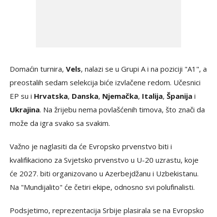
Domaćin turnira,
Vels
, nalazi se u Grupi A i na poziciji "A1", a
preostalih sedam selekcija biće izvlačene redom. Učesnici
EP su i
Hrvatska
,
Danska
,
Njemačka
,
Italija
,
Španija
i
Ukrajina
. Na žrijebu nema povlašćenih timova, što znači da
može da igra svako sa svakim.
Važno je naglasiti da će Evropsko prvenstvo biti i
kvalifikaciono za Svjetsko prvenstvo u U-20 uzrastu, koje
će 2027. biti organizovano u Azerbejdžanu i Uzbekistanu.
Na "Mundijalito" će četiri ekipe, odnosno svi polufinalisti.
Podsjetimo, reprezentacija Srbije plasirala se na Evropsko