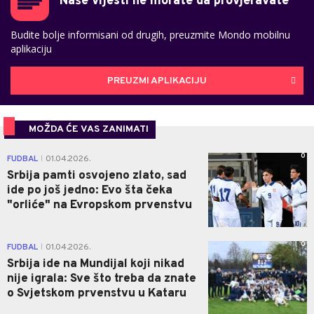
Naše vijesti ne morate da provjeravate
Budite bolje informisani od drugih, preuzmite Mondo mobilnu
aplikaciju
PREUZMI APLIKACIJU
MOŽDA ĆE VAS ZANIMATI
0
FUDBAL
01.04.2026.
|
Srbija pamti osvojeno zlato, sad
ide po još jedno: Evo šta čeka
"orliće" na Evropskom prvenstvu
0
FUDBAL
01.04.2026.
|
Srbija ide na Mundijal koji nikad
nije igrala: Sve što treba da znate
o Svjetskom prvenstvu u Kataru