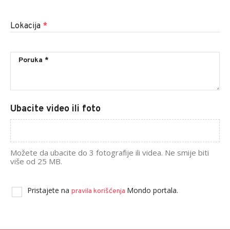
Lokacija
*
Ubacite video ili foto
Možete da ubacite do 3 fotografije ili videa. Ne smije biti
više od 25 MB.
Pristajete na
Mondo portala.
pravila korišćenja